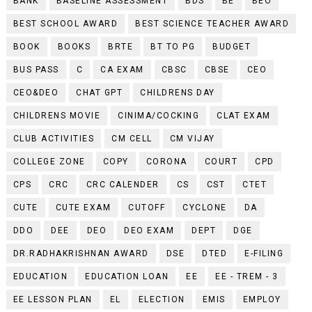
BANK
BASELINE ASSESSMENT
BDS
BE
BEO
BEST SCHOOL AWARD
BEST SCIENCE TEACHER AWARD
BOOK
BOOKS
BRTE
BT TO PG
BUDGET
BUS PASS
C
CA EXAM
CBSC
CBSE
CEO
CEO&DEO
CHAT GPT
CHILDRENS DAY
CHILDRENS MOVIE
CINIMA/COCKING
CLAT EXAM
CLUB ACTIVITIES
CM CELL
CM VIJAY
COLLEGE ZONE
COPY
CORONA
COURT
CPD
CPS
CRC
CRC CALENDER
CS
CST
CTET
CUTE
CUTE EXAM
CUTOFF
CYCLONE
DA
DDO
DEE
DEO
DEO EXAM
DEPT
DGE
DR.RADHAKRISHNAN AWARD
DSE
DTED
E-FILING
EDUCATION
EDUCATION LOAN
EE
EE - TREM - 3
EE LESSON PLAN
EL
ELECTION
EMIS
EMPLOY