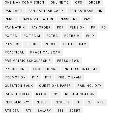
ONE MAN COMMISSION
ONLINE TC
OPS
ORDER
PAN CARD
PAN-AATHAAR CARD
PAN-AATHAAR LINK
PANEL
PAPER VALUATION
PASSPORT
PAY
PAY MATRIX
PAY ORDER
PDF
PENSION
PF
PG
PG TRB
PG TRB.M
PGTRB
PGTRB.M
PH.D
PHYSICS
PLEDGE
POCSO
POLICE EXAM
PRACTICAL
PRACTICAL EXAM
PRE-MATRIC SCHOLARSHIP
PRESS NEWS
PROCEEDING
PROCEEDINGS
PROFESSIONAL TAX
PROMOTION
PTA
PTT
PUBLIC EXAM
QUESTION BANK
QUESTIONS PAPER
RAIN HOLIDAY
RALN HOLIDAY
RATIO
RBI
REGULARISATION
REPUBLIC DAY
RESULT
RESULTS
RH
RL
RTE
RTE 25%
RTI
SALARY
SBI
SCERT