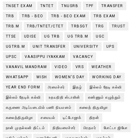
TNSET EXAM
TNTET
TNUSRB
TPF
TRANSFER
TRB
TRB - BEO
TRB - BEO EXAM
TRB EXAM
TRB.M
TRB/TNTET/CTET
TRBSGT
TRG
TRUST
TTSE
UDISE
UG TRB
UG TRB.M
UGC
UGTRB.M
UNIT TRANSFER
UNIVERSITY
UPS
UPSC
VAASIPPU IYAKKAM
VACANCY
VANAVIL MANDRAM
VIDEO
VRS
WEATHER
WHATSAPP
WISH
WOMEN'S DAY
WORKING DAY
YEAR END FORM
அமைச்சர்
இதழ்
இல்லம் தேடி கல்வி
இல்லம் தேடிக் கல்வி
உதயநிதி ஸ்டாலின்
எண்ணும் எழுத்தும்
கருணை அடிப்படையில் பணி நியமனம்
கலைத் திருவிழா
கலைத்திருவிழா
சமையல்
டிட்டோஜாக்
திறன்
நான் முதல்வன் திட்டம்
நிதியமைச்சர்
பிரதமர்
போட்டா ஜியோ
மகிழ் முற்றம்
மணற்கேணி
முதலமைச்சர்
முதல்வர்