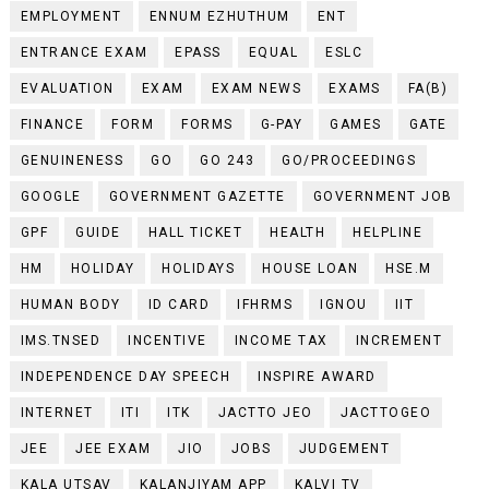
EMPLOYMENT
ENNUM EZHUTHUM
ENT
ENTRANCE EXAM
EPASS
EQUAL
ESLC
EVALUATION
EXAM
EXAM NEWS
EXAMS
FA(B)
FINANCE
FORM
FORMS
G-PAY
GAMES
GATE
GENUINENESS
GO
GO 243
GO/PROCEEDINGS
GOOGLE
GOVERNMENT GAZETTE
GOVERNMENT JOB
GPF
GUIDE
HALL TICKET
HEALTH
HELPLINE
HM
HOLIDAY
HOLIDAYS
HOUSE LOAN
HSE.M
HUMAN BODY
ID CARD
IFHRMS
IGNOU
IIT
IMS.TNSED
INCENTIVE
INCOME TAX
INCREMENT
INDEPENDENCE DAY SPEECH
INSPIRE AWARD
INTERNET
ITI
ITK
JACTTO JEO
JACTTOGEO
JEE
JEE EXAM
JIO
JOBS
JUDGEMENT
KALA UTSAV
KALANJIYAM APP
KALVI TV