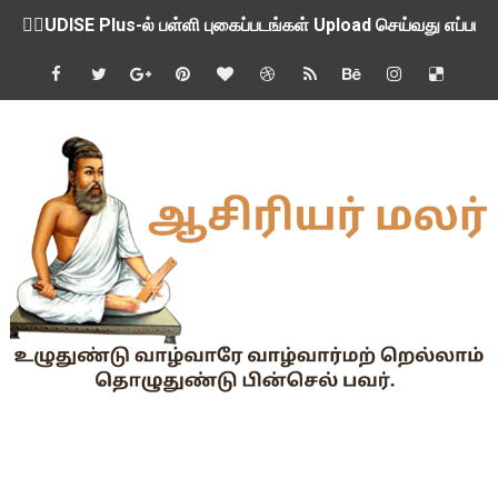
💁‍♂️UDISE Plus-ல் பள்ளி புகைப்படங்கள் Upload செய்வது எப்பட
ஒருங்கிணைந்த பள்ளிக் கல்வியின் மாநிலத் திட்ட இயக்குநர் Dr.
பள்ளி வளாகங்களில் அரசியல் / மத / சாதிய அமைப்புகளின் கூட்டங்
ஆகஸ்ட் 3ம் தேதி அன்று உள்ளூர் விடுமுறை அறிவிப்பு
பி.லிட் மற்றும் பி.எட்உயர்கல்வி ஊக்க ஊதியம் பிடித்தம் செய்ய 
சங்கங்களுடன் பள்ளிக்கல்வித்துறை அமைச்சர் நாளை பேச்சுவார்த
💻 மாணவர்கள் கட்டாயம் தெரிந்து கொள்ள வேண்டிய சிறந்த Onl
🎓 B.E./B.Tech முடித்த பிறகு என்னென்ன போட்டித் தேர்வுகள் மற
TAPS Interim Payout - தெளிவுரைகள் வெளியீடு
GPF மீதான வட்டி வீதம் நிர்ணயம் செய்து அரசாணை வெளியீடு