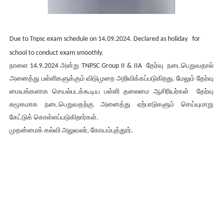
Due to Tnpsc exam schedule on 14.09.2024. Declared as holiday for
school to conduct exam smoothly.
நாளை 14.9.2024 அன்று TNPSC Group II & IIA தேர்வு நடைபெறுவதால்
அனைத்து பள்ளிகளுக்கும் விடுமுறை அறிவிக்கப்படுகிறது. மேலும் தேர்வு
மையங்களாக செயல்படக்கூடிய பள்ளி தலைமை ஆசிரியர்கள் தேர்வு
சுமூகமாக நடைபெறுவதற்கு அனைத்து ஏற்பாடுகளும் செய்யுமாறு
கேட்டுக் கொள்ளப்படுகிறார்கள்.
முதன்மைக் கல்வி அலுவலர், கோயம்புத்தூர்.