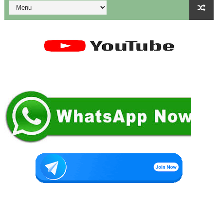
துணை மருத்துவப் படிப்புகளுக்கான கட்டணம் நிர்ணயம்.
கையில வாங்கினேன், பையில போடல... காசு போன இடம் தெரியல... ப
Tamil Nadu Govt’s New WhatsApp Service: "Namma Arasu
மாணவிகளுக்கு தற்காப்புக் கலை பயிற்சி வழங்குதல் தொடர்பாக மா
கலைத் திருவிழா போட்டிகள் 2026 - அனைத்து படிவங்களும் ஒரே த