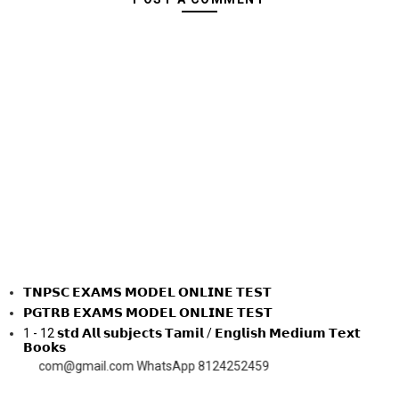
𝗧𝗡𝗣𝗦𝗖 𝗘𝗫𝗔𝗠𝗦 𝗠𝗢𝗗𝗘𝗟 𝗢𝗡𝗟𝗜𝗡𝗘 𝗧𝗘𝗦𝗧
𝗣𝗚𝗧𝗥𝗕 𝗘𝗫𝗔𝗠𝗦 𝗠𝗢𝗗𝗘𝗟 𝗢𝗡𝗟𝗜𝗡𝗘 𝗧𝗘𝗦𝗧
1 - 12 𝘀𝘁𝗱 𝗔𝗹𝗹 𝘀𝘂𝗯𝗷𝗲𝗰𝘁𝘀 𝗧𝗮𝗺𝗶𝗹 / 𝗘𝗻𝗴𝗹𝗶𝘀𝗵 𝗠𝗲𝗱𝗶𝘂𝗺 𝗧𝗲𝘅𝘁
𝗕𝗼𝗼𝗸𝘀
com@gmail.com WhatsApp 8124252459