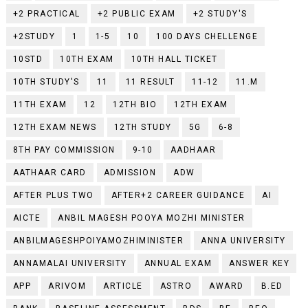
+2 PRACTICAL
+2 PUBLIC EXAM
+2 STUDY'S
+2STUDY
1
1-5
10
100 DAYS CHELLENGE
10STD
10TH EXAM
10TH HALL TICKET
10TH STUDY'S
11
11 RESULT
11-12
11.M
11TH EXAM
12
12TH BIO
12TH EXAM
12TH EXAM NEWS
12TH STUDY
5G
6-8
8TH PAY COMMISSION
9-10
AADHAAR
AATHAAR CARD
ADMISSION
ADW
AFTER PLUS TWO
AFTER+2 CAREER GUIDANCE
AI
AICTE
ANBIL MAGESH POOYA MOZHI MINISTER
ANBILMAGESHPOIYAMOZHIMINISTER
ANNA UNIVERSITY
ANNAMALAI UNIVERSITY
ANNUAL EXAM
ANSWER KEY
APP
ARIVOM
ARTICLE
ASTRO
AWARD
B.ED