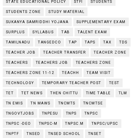
STATE EDUCATIONAL POLICY
STFI
STUDENTS
STUDENTS ZONE
STUDY MATERIAL
SUKANYA SAMRIDDHI YOJANA
SUPPLEMENTARY EXAM
SURPLUS
SYLLABUS
TAB
TALENT EXAM
TAMILNADU
TANGEDCO
TAP
TAPS
TAX
TDS
TEACHER JOB
TEACHER TRANSFER
TEACHER ZONE
TEACHERS
TEACHERS JOB
TEACHERS ZONE
TEACHERS ZONE 11-12
TEACHH
TEAM VISIT
TECHNOLOGY
TEMPORARY TEACHER POST
TEST
TET
TET NEWS
THEN CHITTU
TIME TABLE
TLM
TN EMIS
TN MAWS
TNCMTS
TNCMTSE
TNGOVTJOBS
TNPESU
TNPS
TNPSC
TNPSC -DEO
TNPSC-M
TNPSC.M
TNPSC/UPSC
TNPTF
TNSED
TNSED SCHOOL
TNSET