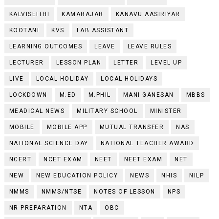
KALVISEITHI
KAMARAJAR
KANAVU AASIRIYAR
KOOTANI
KVS
LAB ASSISTANT
LEARNING OUTCOMES
LEAVE
LEAVE RULES
LECTURER
LESSON PLAN
LETTER
LEVEL UP
LIVE
LOCAL HOLIDAY
LOCAL HOLIDAYS
LOCKDOWN
M.ED
M.PHIL
MANI GANESAN
MBBS
MEADICAL NEWS
MILITARY SCHOOL
MINISTER
MOBILE
MOBILE APP
MUTUAL TRANSFER
NAS
NATIONAL SCIENCE DAY
NATIONAL TEACHER AWARD
NCERT
NCET EXAM
NEET
NEET EXAM
NET
NEW
NEW EDUCATION POLICY
NEWS
NHIS
NILP
NMMS
NMMS/NTSE
NOTES OF LESSON
NPS
NR PREPARATION
NTA
OBC