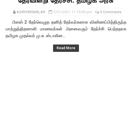
தேர்வின்றி தேர்ச்சி: தமிழக அரசு
ASIRIYARMALAR
7/31/2021 11:19:00 pm
0 Comments
பிளஸ் 2 தேர்வெழுத தனித் தேர்வர்களாக விண்ணப்பித்திருந்த
மாற்றுத்திறனாளி மாணவர்கள் அனைவரும் தேர்ச்சி பெற்றதாக
தமிழக முதல்வர் மு.க. ஸ்டாலின...
Read More