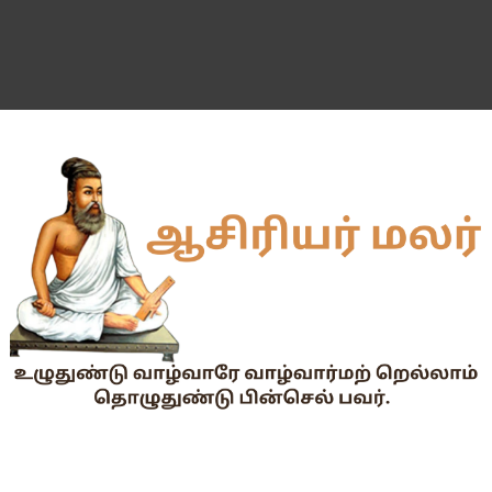
📢 TNPSC குரூப்-1 முதன்மைத் தேர்வு நாள் மாற்றம்!
மக்கள் தொகை கணக்கெடுப்பு பணி : ஓராசிரியர் மற்றும் ஈராசிரியர்
முதலமைச்சரின் காலை உணவு திட்டம் - அனைத்துப் பள்ளித் தலைமை
எந்த அரசியல் கட்சியினரும், எந்த தனியார் அமைப்பும் மாணவர்களை
TNTET தேர்ச்சி விவரம் ஆண்டு வாரியாக
துணை மருத்துவப் படிப்புகளுக்கான கட்டணம் நிர்ணயம்.
கையில வாங்கினேன், பையில போடல... காசு போன இடம் தெரியல... ப
Tamil Nadu Govt’s New WhatsApp Service: "Namma Arasu
மாணவிகளுக்கு தற்காப்புக் கலை பயிற்சி வழங்குதல் தொடர்பாக மா
கலைத் திருவிழா போட்டிகள் 2026 - அனைத்து படிவங்களும் ஒரே த