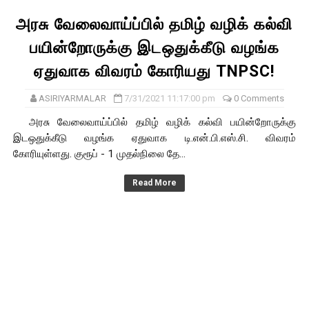
அரசு வேலைவாய்ப்பில் தமிழ் வழிக் கல்வி
பயின்றோருக்கு இடஒதுக்கீடு வழங்க
ஏதுவாக விவரம் கோரியது TNPSC!
ASIRIYARMALAR
7/31/2021 11:17:00 pm
0 Comments
அரசு வேலைவாய்ப்பில் தமிழ் வழிக் கல்வி பயின்றோருக்கு
இடஒதுக்கீடு வழங்க ஏதுவாக டி.என்.பி.எஸ்.சி. விவரம்
கோரியுள்ளது. குரூப் - 1 முதல்நிலை தே...
Read More