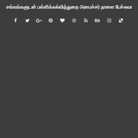
சங்கங்களுடன் பள்ளிக்கல்வித்துறை அமைச்சர் நாளை பேச்சுவார்த
💻 மாணவர்கள் கட்டாயம் தெரிந்து கொள்ள வேண்டிய சிறந்த Onl
🎓 B.E./B.Tech முடித்த பிறகு என்னென்ன போட்டித் தேர்வுகள் மற
TAPS Interim Payout - தெளிவுரைகள் வெளியீடு
GPF மீதான வட்டி வீதம் நிர்ணயம் செய்து அரசாணை வெளியீடு
வகுப்பறை உற்று நோக்கல் சார்ந்து கல்வி அலுவலர்களுக்கான வழிக
55 வயது ஆசிரியர்களுக்கு Census duty கிடையாது என்பதற
தகுதித் தேர்வெழுதிய ஆசிரியர் எதிர்பார்ப்பு நிறைவேறுமா?
Dr.Radhakrishnan Award 2026–2027க்கு விண்ணப்பிக்கும் வ
2026-27 அரசு மற்றும் அரசு உதவி பெறும் பள்ளிகளில் மாணவர்க