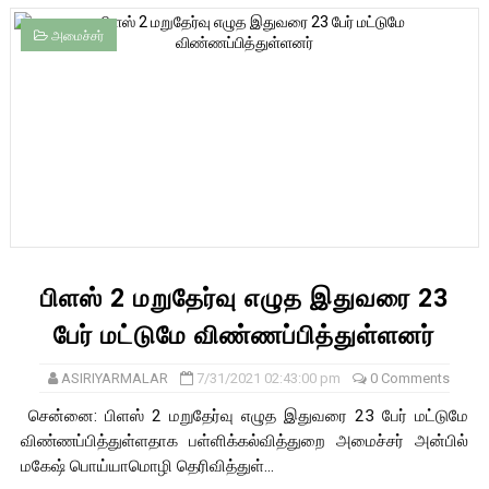
அமைச்சர்
பிளஸ் 2 மறுதேர்வு எழுத இதுவரை 23
பேர் மட்டுமே விண்ணப்பித்துள்ளனர்
ASIRIYARMALAR
7/31/2021 02:43:00 pm
0 Comments
சென்னை: பிளஸ் 2 மறுதேர்வு எழுத இதுவரை 23 பேர் மட்டுமே
விண்ணப்பித்துள்ளதாக பள்ளிக்கல்வித்துறை அமைச்சர் அன்பில்
மகேஷ் பொய்யாமொழி தெரிவித்துள்...