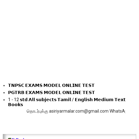
𝗧𝗡𝗣𝗦𝗖 𝗘𝗫𝗔𝗠𝗦 𝗠𝗢𝗗𝗘𝗟 𝗢𝗡𝗟𝗜𝗡𝗘 𝗧𝗘𝗦𝗧
𝗣𝗚𝗧𝗥𝗕 𝗘𝗫𝗔𝗠𝗦 𝗠𝗢𝗗𝗘𝗟 𝗢𝗡𝗟𝗜𝗡𝗘 𝗧𝗘𝗦𝗧
1 - 12 𝘀𝘁𝗱 𝗔𝗹𝗹 𝘀𝘂𝗯𝗷𝗲𝗰𝘁𝘀 𝗧𝗮𝗺𝗶𝗹 / 𝗘𝗻𝗴𝗹𝗶𝘀𝗵 𝗠𝗲𝗱𝗶𝘂𝗺 𝗧𝗲𝘅𝘁
𝗕𝗼𝗼𝗸𝘀
தொடர்புக்கு asiriyarmalar.com@gmail.com WhatsApp 8124252459