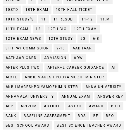
10STD
10TH EXAM
10TH HALL TICKET
10TH STUDY'S
11
11 RESULT
11-12
11.M
11TH EXAM
12
12TH BIO
12TH EXAM
12TH EXAM NEWS
12TH STUDY
5G
6-8
8TH PAY COMMISSION
9-10
AADHAAR
AATHAAR CARD
ADMISSION
ADW
AFTER PLUS TWO
AFTER+2 CAREER GUIDANCE
AI
AICTE
ANBIL MAGESH POOYA MOZHI MINISTER
ANBILMAGESHPOIYAMOZHIMINISTER
ANNA UNIVERSITY
ANNAMALAI UNIVERSITY
ANNUAL EXAM
ANSWER KEY
APP
ARIVOM
ARTICLE
ASTRO
AWARD
B.ED
BANK
BASELINE ASSESSMENT
BDS
BE
BEO
BEST SCHOOL AWARD
BEST SCIENCE TEACHER AWARD