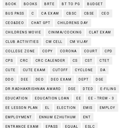
BOOK
BOOKS
BRTE
BT TO PG
BUDGET
BUS PASS
C
CA EXAM
CBSC
CBSE
CEO
CEO&DEO
CHAT GPT
CHILDRENS DAY
CHILDRENS MOVIE
CINIMA/COCKING
CLAT EXAM
CLUB ACTIVITIES
CM CELL
CM VIJAY
COLLEGE ZONE
COPY
CORONA
COURT
CPD
CPS
CRC
CRC CALENDER
CS
CST
CTET
CUTE
CUTE EXAM
CUTOFF
CYCLONE
DA
DDO
DEE
DEO
DEO EXAM
DEPT
DGE
DR.RADHAKRISHNAN AWARD
DSE
DTED
E-FILING
EDUCATION
EDUCATION LOAN
EE
EE - TREM - 3
EE LESSON PLAN
EL
ELECTION
EMIS
EMPLOY
EMPLOYMENT
ENNUM EZHUTHUM
ENT
ENTRANCE EXAM
EPASS
EQUAL
ESLC