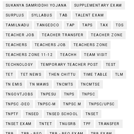
SUKANYA SAMRIDDHI YOJANA
SUPPLEMENTARY EXAM
SURPLUS
SYLLABUS
TAB
TALENT EXAM
TAMILNADU
TANGEDCO
TAP
TAPS
TAX
TDS
TEACHER JOB
TEACHER TRANSFER
TEACHER ZONE
TEACHERS
TEACHERS JOB
TEACHERS ZONE
TEACHERS ZONE 11-12
TEACHH
TEAM VISIT
TECHNOLOGY
TEMPORARY TEACHER POST
TEST
TET
TET NEWS
THEN CHITTU
TIME TABLE
TLM
TN EMIS
TN MAWS
TNCMTS
TNCMTSE
TNGOVTJOBS
TNPESU
TNPS
TNPSC
TNPSC -DEO
TNPSC-M
TNPSC.M
TNPSC/UPSC
TNPTF
TNSED
TNSED SCHOOL
TNSET
TNSET EXAM
TNTET
TNUSRB
TPF
TRANSFER
TRB
TRB - BEO
TRB - BEO EXAM
TRB EXAM