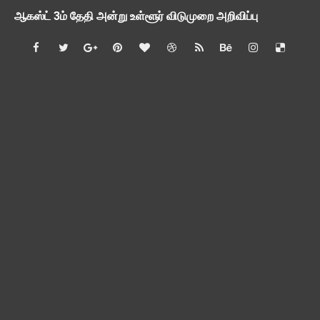
ஆகஸ்ட் 3ம் தேதி அன்று உள்ளூர் விடுமுறை அறிவிப்பு
பி.லிட் மற்றும் பி.எட்உயர்கல்வி ஊக்க ஊதியம் பிடித்தம் செய்ய 
சங்கங்களுடன் பள்ளிக்கல்வித்துறை அமைச்சர் நாளை பேச்சுவார்த
💻 மாணவர்கள் கட்டாயம் தெரிந்து கொள்ள வேண்டிய சிறந்த Onl
🎓 B.E./B.Tech முடித்த பிறகு என்னென்ன போட்டித் தேர்வுகள் மற
TAPS Interim Payout - தெளிவுரைகள் வெளியீடு
GPF மீதான வட்டி வீதம் நிர்ணயம் செய்து அரசாணை வெளியீடு
வகுப்பறை உற்று நோக்கல் சார்ந்து கல்வி அலுவலர்களுக்கான வழிக
55 வயது ஆசிரியர்களுக்கு Census duty கிடையாது என்பதற
தகுதித் தேர்வெழுதிய ஆசிரியர் எதிர்பார்ப்பு நிறைவேறுமா?