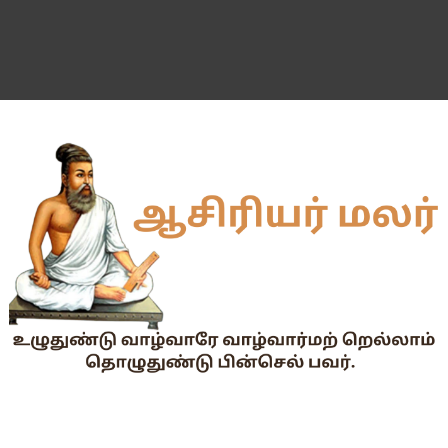
Dr.Radhakrishnan Award 2026–2027க்கு விண்ணப்பிக்கும் வ
2026-27 அரசு மற்றும் அரசு உதவி பெறும் பள்ளிகளில் மாணவர்க
📢 TNPSC குரூப்-1 முதன்மைத் தேர்வு நாள் மாற்றம்!
மக்கள் தொகை கணக்கெடுப்பு பணி : ஓராசிரியர் மற்றும் ஈராசிரியர்
முதலமைச்சரின் காலை உணவு திட்டம் - அனைத்துப் பள்ளித் தலைமை
எந்த அரசியல் கட்சியினரும், எந்த தனியார் அமைப்பும் மாணவர்களை
TNTET தேர்ச்சி விவரம் ஆண்டு வாரியாக
துணை மருத்துவப் படிப்புகளுக்கான கட்டணம் நிர்ணயம்.
கையில வாங்கினேன், பையில போடல... காசு போன இடம் தெரியல... ப
Tamil Nadu Govt’s New WhatsApp Service: "Namma Arasu