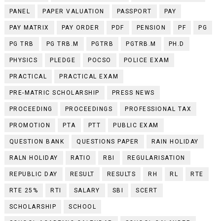
PANEL
PAPER VALUATION
PASSPORT
PAY
PAY MATRIX
PAY ORDER
PDF
PENSION
PF
PG
PG TRB
PG TRB.M
PGTRB
PGTRB.M
PH.D
PHYSICS
PLEDGE
POCSO
POLICE EXAM
PRACTICAL
PRACTICAL EXAM
PRE-MATRIC SCHOLARSHIP
PRESS NEWS
PROCEEDING
PROCEEDINGS
PROFESSIONAL TAX
PROMOTION
PTA
PTT
PUBLIC EXAM
QUESTION BANK
QUESTIONS PAPER
RAIN HOLIDAY
RALN HOLIDAY
RATIO
RBI
REGULARISATION
REPUBLIC DAY
RESULT
RESULTS
RH
RL
RTE
RTE 25%
RTI
SALARY
SBI
SCERT
SCHOLARSHIP
SCHOOL