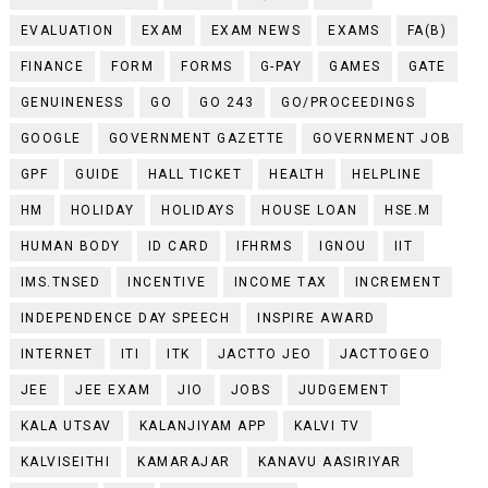
EVALUATION
EXAM
EXAM NEWS
EXAMS
FA(B)
FINANCE
FORM
FORMS
G-PAY
GAMES
GATE
GENUINENESS
GO
GO 243
GO/PROCEEDINGS
GOOGLE
GOVERNMENT GAZETTE
GOVERNMENT JOB
GPF
GUIDE
HALL TICKET
HEALTH
HELPLINE
HM
HOLIDAY
HOLIDAYS
HOUSE LOAN
HSE.M
HUMAN BODY
ID CARD
IFHRMS
IGNOU
IIT
IMS.TNSED
INCENTIVE
INCOME TAX
INCREMENT
INDEPENDENCE DAY SPEECH
INSPIRE AWARD
INTERNET
ITI
ITK
JACTTO JEO
JACTTOGEO
JEE
JEE EXAM
JIO
JOBS
JUDGEMENT
KALA UTSAV
KALANJIYAM APP
KALVI TV
KALVISEITHI
KAMARAJAR
KANAVU AASIRIYAR