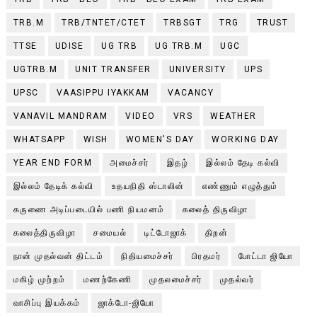
TRB.M
TRB/TNTET/CTET
TRBSGT
TRG
TRUST
TTSE
UDISE
UG TRB
UG TRB.M
UGC
UGTRB.M
UNIT TRANSFER
UNIVERSITY
UPS
UPSC
VAASIPPU IYAKKAM
VACANCY
VANAVIL MANDRAM
VIDEO
VRS
WEATHER
WHATSAPP
WISH
WOMEN'S DAY
WORKING DAY
YEAR END FORM
அமைச்சர்
இதழ்
இல்லம் தேடி கல்வி
இல்லம் தேடிக் கல்வி
உதயநிதி ஸ்டாலின்
எண்ணும் எழுத்தும்
கருணை அடிப்படையில் பணி நியமனம்
கலைத் திருவிழா
கலைத்திருவிழா
சமையல்
டிட்டோஜாக்
திறன்
நான் முதல்வன் திட்டம்
நிதியமைச்சர்
பிரதமர்
போட்டா ஜியோ
மகிழ் முற்றம்
மணற்கேணி
முதலமைச்சர்
முதல்வர்
வாசிப்பு இயக்கம்
ஜாக்டோ-ஜியோ