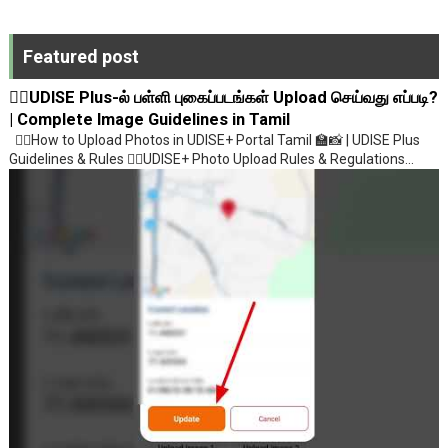
Featured post
💁‍♂️UDISE Plus-ல் பள்ளி புகைப்படங்கள் Upload செய்வது எப்படி?
| Complete Image Guidelines in Tamil
💁‍♂️How to Upload Photos in UDISE+ Portal Tamil 🏫📸 | UDISE Plus
Guidelines & Rules 💁‍♂️UDISE+ Photo Upload Rules & Regulations...