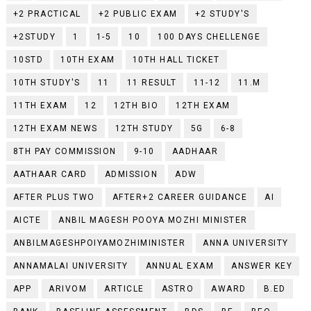
+2 PRACTICAL
+2 PUBLIC EXAM
+2 STUDY'S
+2STUDY
1
1-5
10
100 DAYS CHELLENGE
10STD
10TH EXAM
10TH HALL TICKET
10TH STUDY'S
11
11 RESULT
11-12
11.M
11TH EXAM
12
12TH BIO
12TH EXAM
12TH EXAM NEWS
12TH STUDY
5G
6-8
8TH PAY COMMISSION
9-10
AADHAAR
AATHAAR CARD
ADMISSION
ADW
AFTER PLUS TWO
AFTER+2 CAREER GUIDANCE
AI
AICTE
ANBIL MAGESH POOYA MOZHI MINISTER
ANBILMAGESHPOIYAMOZHIMINISTER
ANNA UNIVERSITY
ANNAMALAI UNIVERSITY
ANNUAL EXAM
ANSWER KEY
APP
ARIVOM
ARTICLE
ASTRO
AWARD
B.ED