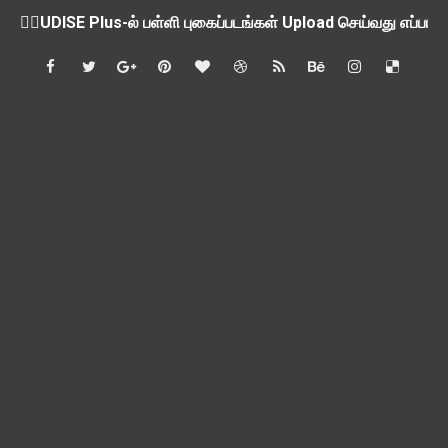
💁‍♂️UDISE Plus-ல் பள்ளி புகைப்படங்கள் Upload செய்வது எப்பட
ஒருங்கிணைந்த பள்ளிக் கல்வியின் மாநிலத் திட்ட இயக்குநர் Dr.
பள்ளி வளாகங்களில் அரசியல் / மத / சாதிய அமைப்புகளின் கூட்டங்
ஆகஸ்ட் 3ம் தேதி அன்று உள்ளூர் விடுமுறை அறிவிப்பு
பி.லிட் மற்றும் பி.எட்உயர்கல்வி ஊக்க ஊதியம் பிடித்தம் செய்ய 
சங்கங்களுடன் பள்ளிக்கல்வித்துறை அமைச்சர் நாளை பேச்சுவார்த
💻 மாணவர்கள் கட்டாயம் தெரிந்து கொள்ள வேண்டிய சிறந்த Onl
🎓 B.E./B.Tech முடித்த பிறகு என்னென்ன போட்டித் தேர்வுகள் மற
TAPS Interim Payout - தெளிவுரைகள் வெளியீடு
GPF மீதான வட்டி வீதம் நிர்ணயம் செய்து அரசாணை வெளியீடு