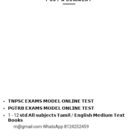
𝗧𝗡𝗣𝗦𝗖 𝗘𝗫𝗔𝗠𝗦 𝗠𝗢𝗗𝗘𝗟 𝗢𝗡𝗟𝗜𝗡𝗘 𝗧𝗘𝗦𝗧
𝗣𝗚𝗧𝗥𝗕 𝗘𝗫𝗔𝗠𝗦 𝗠𝗢𝗗𝗘𝗟 𝗢𝗡𝗟𝗜𝗡𝗘 𝗧𝗘𝗦𝗧
1 - 12 𝘀𝘁𝗱 𝗔𝗹𝗹 𝘀𝘂𝗯𝗷𝗲𝗰𝘁𝘀 𝗧𝗮𝗺𝗶𝗹 / 𝗘𝗻𝗴𝗹𝗶𝘀𝗵 𝗠𝗲𝗱𝗶𝘂𝗺 𝗧𝗲𝘅𝘁
𝗕𝗼𝗼𝗸𝘀
om@gmail.com WhatsApp 8124252459