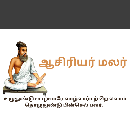
வகுப்பறை உற்று நோக்கல் சார்ந்து கல்வி அலுவலர்களுக்கான வழிக
55 வயது ஆசிரியர்களுக்கு Census duty கிடையாது என்பதற
தகுதித் தேர்வெழுதிய ஆசிரியர் எதிர்பார்ப்பு நிறைவேறுமா?
Dr.Radhakrishnan Award 2026–2027க்கு விண்ணப்பிக்கும் வ
2026-27 அரசு மற்றும் அரசு உதவி பெறும் பள்ளிகளில் மாணவர்க
📢 TNPSC குரூப்-1 முதன்மைத் தேர்வு நாள் மாற்றம்!
மக்கள் தொகை கணக்கெடுப்பு பணி : ஓராசிரியர் மற்றும் ஈராசிரியர்
முதலமைச்சரின் காலை உணவு திட்டம் - அனைத்துப் பள்ளித் தலைமை
எந்த அரசியல் கட்சியினரும், எந்த தனியார் அமைப்பும் மாணவர்களை
TNTET தேர்ச்சி விவரம் ஆண்டு வாரியாக