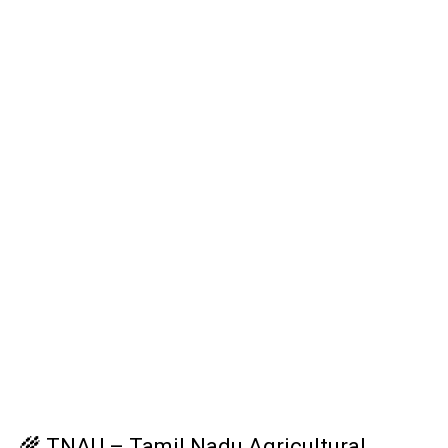
🌾 TNAU – Tamil Nadu Agricultural