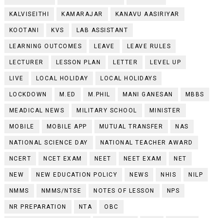
KALVISEITHI
KAMARAJAR
KANAVU AASIRIYAR
KOOTANI
KVS
LAB ASSISTANT
LEARNING OUTCOMES
LEAVE
LEAVE RULES
LECTURER
LESSON PLAN
LETTER
LEVEL UP
LIVE
LOCAL HOLIDAY
LOCAL HOLIDAYS
LOCKDOWN
M.ED
M.PHIL
MANI GANESAN
MBBS
MEADICAL NEWS
MILITARY SCHOOL
MINISTER
MOBILE
MOBILE APP
MUTUAL TRANSFER
NAS
NATIONAL SCIENCE DAY
NATIONAL TEACHER AWARD
NCERT
NCET EXAM
NEET
NEET EXAM
NET
NEW
NEW EDUCATION POLICY
NEWS
NHIS
NILP
NMMS
NMMS/NTSE
NOTES OF LESSON
NPS
NR PREPARATION
NTA
OBC