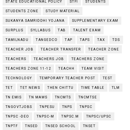
STATE EDUCATIONAL POLICY
STFI
STUDENTS
STUDENTS ZONE
STUDY MATERIAL
SUKANYA SAMRIDDHI YOJANA
SUPPLEMENTARY EXAM
SURPLUS
SYLLABUS
TAB
TALENT EXAM
TAMILNADU
TANGEDCO
TAP
TAPS
TAX
TDS
TEACHER JOB
TEACHER TRANSFER
TEACHER ZONE
TEACHERS
TEACHERS JOB
TEACHERS ZONE
TEACHERS ZONE 11-12
TEACHH
TEAM VISIT
TECHNOLOGY
TEMPORARY TEACHER POST
TEST
TET
TET NEWS
THEN CHITTU
TIME TABLE
TLM
TN EMIS
TN MAWS
TNCMTS
TNCMTSE
TNGOVTJOBS
TNPESU
TNPS
TNPSC
TNPSC -DEO
TNPSC-M
TNPSC.M
TNPSC/UPSC
TNPTF
TNSED
TNSED SCHOOL
TNSET