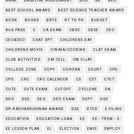
BANK
BASELINE ASSESSMENT
BDS
BE
BEO
BEST SCHOOL AWARD
BEST SCIENCE TEACHER AWARD
BOOK
BOOKS
BRTE
BT TO PG
BUDGET
BUS PASS
C
CA EXAM
CBSC
CBSE
CEO
CEO&DEO
CHAT GPT
CHILDRENS DAY
CHILDRENS MOVIE
CINIMA/COCKING
CLAT EXAM
CLUB ACTIVITIES
CM CELL
CM VIJAY
COLLEGE ZONE
COPY
CORONA
COURT
CPD
CPS
CRC
CRC CALENDER
CS
CST
CTET
CUTE
CUTE EXAM
CUTOFF
CYCLONE
DA
DDO
DEE
DEO
DEO EXAM
DEPT
DGE
DR.RADHAKRISHNAN AWARD
DSE
DTED
E-FILING
EDUCATION
EDUCATION LOAN
EE
EE - TREM - 3
EE LESSON PLAN
EL
ELECTION
EMIS
EMPLOY