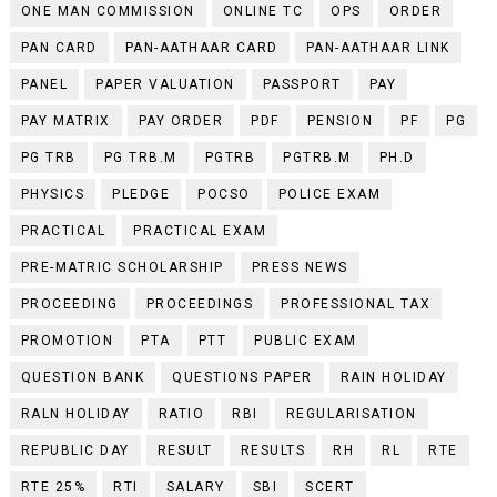
ONE MAN COMMISSION
ONLINE TC
OPS
ORDER
PAN CARD
PAN-AATHAAR CARD
PAN-AATHAAR LINK
PANEL
PAPER VALUATION
PASSPORT
PAY
PAY MATRIX
PAY ORDER
PDF
PENSION
PF
PG
PG TRB
PG TRB.M
PGTRB
PGTRB.M
PH.D
PHYSICS
PLEDGE
POCSO
POLICE EXAM
PRACTICAL
PRACTICAL EXAM
PRE-MATRIC SCHOLARSHIP
PRESS NEWS
PROCEEDING
PROCEEDINGS
PROFESSIONAL TAX
PROMOTION
PTA
PTT
PUBLIC EXAM
QUESTION BANK
QUESTIONS PAPER
RAIN HOLIDAY
RALN HOLIDAY
RATIO
RBI
REGULARISATION
REPUBLIC DAY
RESULT
RESULTS
RH
RL
RTE
RTE 25%
RTI
SALARY
SBI
SCERT