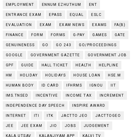
EMPLOYMENT
ENNUM EZHUTHUM
ENT
ENTRANCE EXAM
EPASS
EQUAL
ESLC
EVALUATION
EXAM
EXAM NEWS
EXAMS
FA(B)
FINANCE
FORM
FORMS
G-PAY
GAMES
GATE
GENUINENESS
GO
GO 243
GO/PROCEEDINGS
GOOGLE
GOVERNMENT GAZETTE
GOVERNMENT JOB
GPF
GUIDE
HALL TICKET
HEALTH
HELPLINE
HM
HOLIDAY
HOLIDAYS
HOUSE LOAN
HSE.M
HUMAN BODY
ID CARD
IFHRMS
IGNOU
IIT
IMS.TNSED
INCENTIVE
INCOME TAX
INCREMENT
INDEPENDENCE DAY SPEECH
INSPIRE AWARD
INTERNET
ITI
ITK
JACTTO JEO
JACTTOGEO
JEE
JEE EXAM
JIO
JOBS
JUDGEMENT
KALA UTSAV
KALANJIYAM APP
KALVI TV