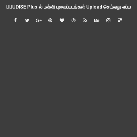
ஒருங்கிணைந்த பள்ளிக் கல்வியின் மாநிலத் திட்ட இயக்குநர் Dr.
பள்ளி வளாகங்களில் அரசியல் / மத / சாதிய அமைப்புகளின் கூட்டங்
ஆகஸ்ட் 3ம் தேதி அன்று உள்ளூர் விடுமுறை அறிவிப்பு
பி.லிட் மற்றும் பி.எட்உயர்கல்வி ஊக்க ஊதியம் பிடித்தம் செய்ய 
சங்கங்களுடன் பள்ளிக்கல்வித்துறை அமைச்சர் நாளை பேச்சுவார்த
💻 மாணவர்கள் கட்டாயம் தெரிந்து கொள்ள வேண்டிய சிறந்த Onl
🎓 B.E./B.Tech முடித்த பிறகு என்னென்ன போட்டித் தேர்வுகள் மற
TAPS Interim Payout - தெளிவுரைகள் வெளியீடு
GPF மீதான வட்டி வீதம் நிர்ணயம் செய்து அரசாணை வெளியீடு
வகுப்பறை உற்று நோக்கல் சார்ந்து கல்வி அலுவலர்களுக்கான வழிக