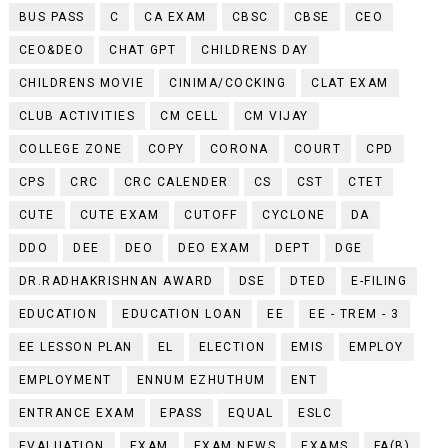
BUS PASS
C
CA EXAM
CBSC
CBSE
CEO
CEO&DEO
CHAT GPT
CHILDRENS DAY
CHILDRENS MOVIE
CINIMA/COCKING
CLAT EXAM
CLUB ACTIVITIES
CM CELL
CM VIJAY
COLLEGE ZONE
COPY
CORONA
COURT
CPD
CPS
CRC
CRC CALENDER
CS
CST
CTET
CUTE
CUTE EXAM
CUTOFF
CYCLONE
DA
DDO
DEE
DEO
DEO EXAM
DEPT
DGE
DR.RADHAKRISHNAN AWARD
DSE
DTED
E-FILING
EDUCATION
EDUCATION LOAN
EE
EE - TREM - 3
EE LESSON PLAN
EL
ELECTION
EMIS
EMPLOY
EMPLOYMENT
ENNUM EZHUTHUM
ENT
ENTRANCE EXAM
EPASS
EQUAL
ESLC
EVALUATION
EXAM
EXAM NEWS
EXAMS
FA(B)