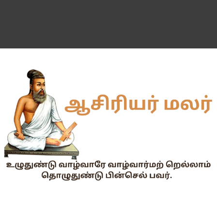
55 வயது ஆசிரியர்களுக்கு Census duty கிடையாது என்பதற
தகுதித் தேர்வெழுதிய ஆசிரியர் எதிர்பார்ப்பு நிறைவேறுமா?
Dr.Radhakrishnan Award 2026–2027க்கு விண்ணப்பிக்கும் வ
2026-27 அரசு மற்றும் அரசு உதவி பெறும் பள்ளிகளில் மாணவர்க
📢 TNPSC குரூப்-1 முதன்மைத் தேர்வு நாள் மாற்றம்!
மக்கள் தொகை கணக்கெடுப்பு பணி : ஓராசிரியர் மற்றும் ஈராசிரியர்
முதலமைச்சரின் காலை உணவு திட்டம் - அனைத்துப் பள்ளித் தலைமை
எந்த அரசியல் கட்சியினரும், எந்த தனியார் அமைப்பும் மாணவர்களை
TNTET தேர்ச்சி விவரம் ஆண்டு வாரியாக
துணை மருத்துவப் படிப்புகளுக்கான கட்டணம் நிர்ணயம்.