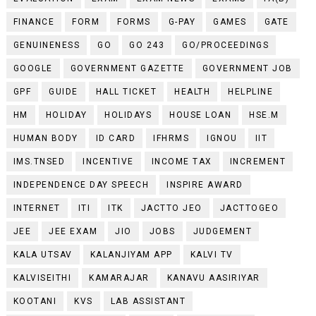
FINANCE
FORM
FORMS
G-PAY
GAMES
GATE
GENUINENESS
GO
GO 243
GO/PROCEEDINGS
GOOGLE
GOVERNMENT GAZETTE
GOVERNMENT JOB
GPF
GUIDE
HALL TICKET
HEALTH
HELPLINE
HM
HOLIDAY
HOLIDAYS
HOUSE LOAN
HSE.M
HUMAN BODY
ID CARD
IFHRMS
IGNOU
IIT
IMS.TNSED
INCENTIVE
INCOME TAX
INCREMENT
INDEPENDENCE DAY SPEECH
INSPIRE AWARD
INTERNET
ITI
ITK
JACTTO JEO
JACTTOGEO
JEE
JEE EXAM
JIO
JOBS
JUDGEMENT
KALA UTSAV
KALANJIYAM APP
KALVI TV
KALVISEITHI
KAMARAJAR
KANAVU AASIRIYAR
KOOTANI
KVS
LAB ASSISTANT