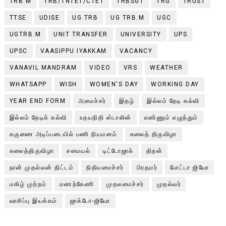
TRB.M
TRB/TNTET/CTET
TRBSGT
TRG
TRUST
TTSE
UDISE
UG TRB
UG TRB.M
UGC
UGTRB.M
UNIT TRANSFER
UNIVERSITY
UPS
UPSC
VAASIPPU IYAKKAM
VACANCY
VANAVIL MANDRAM
VIDEO
VRS
WEATHER
WHATSAPP
WISH
WOMEN'S DAY
WORKING DAY
YEAR END FORM
அமைச்சர்
இதழ்
இல்லம் தேடி கல்வி
இல்லம் தேடிக் கல்வி
உதயநிதி ஸ்டாலின்
எண்ணும் எழுத்தும்
கருணை அடிப்படையில் பணி நியமனம்
கலைத் திருவிழா
கலைத்திருவிழா
சமையல்
டிட்டோஜாக்
திறன்
நான் முதல்வன் திட்டம்
நிதியமைச்சர்
பிரதமர்
போட்டா ஜியோ
மகிழ் முற்றம்
மணற்கேணி
முதலமைச்சர்
முதல்வர்
வாசிப்பு இயக்கம்
ஜாக்டோ-ஜியோ