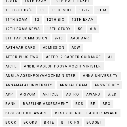
10STD
10TH EXAM
10TH HALL TICKET
10TH STUDY'S
11
11 RESULT
11-12
11.M
11TH EXAM
12
12TH BIO
12TH EXAM
12TH EXAM NEWS
12TH STUDY
5G
6-8
8TH PAY COMMISSION
9-10
AADHAAR
AATHAAR CARD
ADMISSION
ADW
AFTER PLUS TWO
AFTER+2 CAREER GUIDANCE
AI
AICTE
ANBIL MAGESH POOYA MOZHI MINISTER
ANBILMAGESHPOIYAMOZHIMINISTER
ANNA UNIVERSITY
ANNAMALAI UNIVERSITY
ANNUAL EXAM
ANSWER KEY
APP
ARIVOM
ARTICLE
ASTRO
AWARD
B.ED
BANK
BASELINE ASSESSMENT
BDS
BE
BEO
BEST SCHOOL AWARD
BEST SCIENCE TEACHER AWARD
BOOK
BOOKS
BRTE
BT TO PG
BUDGET