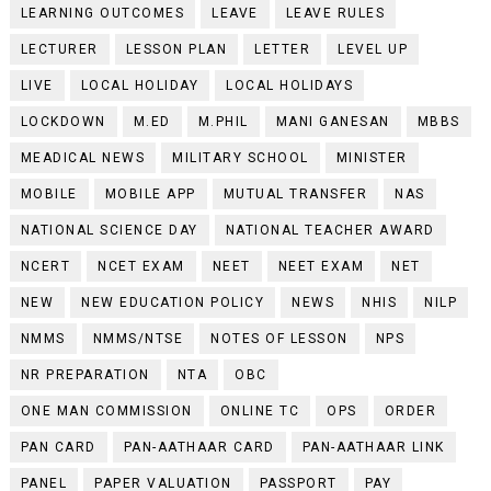
LEARNING OUTCOMES
LEAVE
LEAVE RULES
LECTURER
LESSON PLAN
LETTER
LEVEL UP
LIVE
LOCAL HOLIDAY
LOCAL HOLIDAYS
LOCKDOWN
M.ED
M.PHIL
MANI GANESAN
MBBS
MEADICAL NEWS
MILITARY SCHOOL
MINISTER
MOBILE
MOBILE APP
MUTUAL TRANSFER
NAS
NATIONAL SCIENCE DAY
NATIONAL TEACHER AWARD
NCERT
NCET EXAM
NEET
NEET EXAM
NET
NEW
NEW EDUCATION POLICY
NEWS
NHIS
NILP
NMMS
NMMS/NTSE
NOTES OF LESSON
NPS
NR PREPARATION
NTA
OBC
ONE MAN COMMISSION
ONLINE TC
OPS
ORDER
PAN CARD
PAN-AATHAAR CARD
PAN-AATHAAR LINK
PANEL
PAPER VALUATION
PASSPORT
PAY