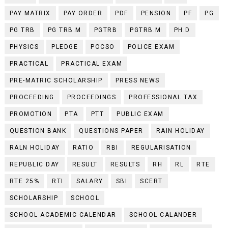
PAY MATRIX
PAY ORDER
PDF
PENSION
PF
PG
PG TRB
PG TRB.M
PGTRB
PGTRB.M
PH.D
PHYSICS
PLEDGE
POCSO
POLICE EXAM
PRACTICAL
PRACTICAL EXAM
PRE-MATRIC SCHOLARSHIP
PRESS NEWS
PROCEEDING
PROCEEDINGS
PROFESSIONAL TAX
PROMOTION
PTA
PTT
PUBLIC EXAM
QUESTION BANK
QUESTIONS PAPER
RAIN HOLIDAY
RALN HOLIDAY
RATIO
RBI
REGULARISATION
REPUBLIC DAY
RESULT
RESULTS
RH
RL
RTE
RTE 25%
RTI
SALARY
SBI
SCERT
SCHOLARSHIP
SCHOOL
SCHOOL ACADEMIC CALENDAR
SCHOOL CALANDER