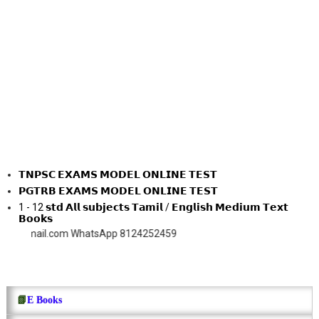
𝗧𝗡𝗣𝗦𝗖 𝗘𝗫𝗔𝗠𝗦 𝗠𝗢𝗗𝗘𝗟 𝗢𝗡𝗟𝗜𝗡𝗘 𝗧𝗘𝗦𝗧
𝗣𝗚𝗧𝗥𝗕 𝗘𝗫𝗔𝗠𝗦 𝗠𝗢𝗗𝗘𝗟 𝗢𝗡𝗟𝗜𝗡𝗘 𝗧𝗘𝗦𝗧
1 - 12 𝘀𝘁𝗱 𝗔𝗹𝗹 𝘀𝘂𝗯𝗷𝗲𝗰𝘁𝘀 𝗧𝗮𝗺𝗶𝗹 / 𝗘𝗻𝗴𝗹𝗶𝘀𝗵 𝗠𝗲𝗱𝗶𝘂𝗺 𝗧𝗲𝘅𝘁
𝗕𝗼𝗼𝗸𝘀
.com WhatsApp 8124252459
📗
E Books