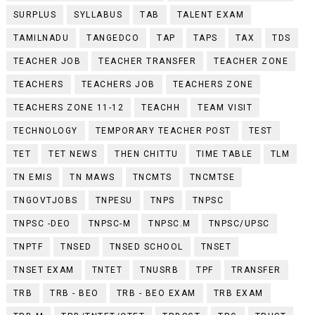
SURPLUS
SYLLABUS
TAB
TALENT EXAM
TAMILNADU
TANGEDCO
TAP
TAPS
TAX
TDS
TEACHER JOB
TEACHER TRANSFER
TEACHER ZONE
TEACHERS
TEACHERS JOB
TEACHERS ZONE
TEACHERS ZONE 11-12
TEACHH
TEAM VISIT
TECHNOLOGY
TEMPORARY TEACHER POST
TEST
TET
TET NEWS
THEN CHITTU
TIME TABLE
TLM
TN EMIS
TN MAWS
TNCMTS
TNCMTSE
TNGOVTJOBS
TNPESU
TNPS
TNPSC
TNPSC -DEO
TNPSC-M
TNPSC.M
TNPSC/UPSC
TNPTF
TNSED
TNSED SCHOOL
TNSET
TNSET EXAM
TNTET
TNUSRB
TPF
TRANSFER
TRB
TRB - BEO
TRB - BEO EXAM
TRB EXAM