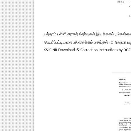
பத்தாம் பள்ளி அரசுத் தேர்வுகள் இயக்ககம் , சென்னை 6
பெயர்ப்பட்டியலை பதிவிறக்கம் செய்தல் - அறிவுரை 
SSLC NR Download & Correction Instructions by DGE