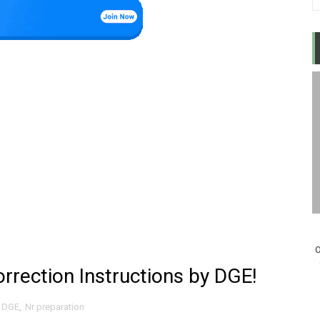
O
rection Instructions by DGE!
DGE
,
Nr preparation