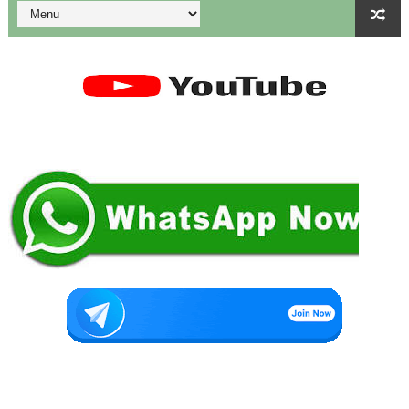
கையில வாங்கினேன், பையில போடல... காசு போன இடம் தெரியல... ப
Tamil Nadu Govt’s New WhatsApp Service: "Namma Arasu
மாணவிகளுக்கு தற்காப்புக் கலை பயிற்சி வழங்குதல் தொடர்பாக மா
4 & 5th Std - Term 1 - ( Set - 4 ) Lesson Plan
💁‍♂️UDISE Plus-ல் பள்ளி புகைப்படங்கள் Upload செய்வது எப்பட
ஒருங்கிணைந்த பள்ளிக் கல்வியின் மாநிலத் திட்ட இயக்குநர் Dr.