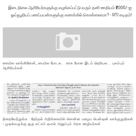
இடைநிலை ஆசிரியர்களுக்கு வழங்கப்பட்டு வரும் தனி ஊதியம் ₹2000/-ஐ
ஓய்வூதியப் பணப்பயன்களுக்கு கணக்கில் கொள்ளலாமா? - RTI கடிதம்!
கையில வாங்கினேன், பையில போடல... காசு போன இடம் தெரியல... புலம்பும்
ஆசிரியர்கள்
நிறைவேற்றுங்க : தேர்தல் அறிக்கையில் சொன்ன பழைய பென்ஷன் வாக்குறுதிகள்
- முதல்வருக்கு ஒரு லட்சம் தபால் அனுப்பும் அரசு ஊழியர்கள்