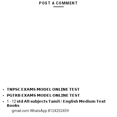
POST A COMMENT
𝗧𝗡𝗣𝗦𝗖 𝗘𝗫𝗔𝗠𝗦 𝗠𝗢𝗗𝗘𝗟 𝗢𝗡𝗟𝗜𝗡𝗘 𝗧𝗘𝗦𝗧
𝗣𝗚𝗧𝗥𝗕 𝗘𝗫𝗔𝗠𝗦 𝗠𝗢𝗗𝗘𝗟 𝗢𝗡𝗟𝗜𝗡𝗘 𝗧𝗘𝗦𝗧
1 - 12 𝘀𝘁𝗱 𝗔𝗹𝗹 𝘀𝘂𝗯𝗷𝗲𝗰𝘁𝘀 𝗧𝗮𝗺𝗶𝗹 / 𝗘𝗻𝗴𝗹𝗶𝘀𝗵 𝗠𝗲𝗱𝗶𝘂𝗺 𝗧𝗲𝘅𝘁
𝗕𝗼𝗼𝗸𝘀
ail.com WhatsApp 8124252459