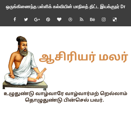
ஒருங்கிணைந்த பள்ளிக் கல்வியின் மாநிலத் திட்ட இயக்குநர் Dr.
பள்ளி வளாகங்களில் அரசியல் / மத / சாதிய அமைப்புகளின் கூட்டங்
ஆகஸ்ட் 3ம் தேதி அன்று உள்ளூர் விடுமுறை அறிவிப்பு
பி.லிட் மற்றும் பி.எட்உயர்கல்வி ஊக்க ஊதியம் பிடித்தம் செய்ய 
சங்கங்களுடன் பள்ளிக்கல்வித்துறை அமைச்சர் நாளை பேச்சுவார்த
💻 மாணவர்கள் கட்டாயம் தெரிந்து கொள்ள வேண்டிய சிறந்த Onl
🎓 B.E./B.Tech முடித்த பிறகு என்னென்ன போட்டித் தேர்வுகள் மற
TAPS Interim Payout - தெளிவுரைகள் வெளியீடு
GPF மீதான வட்டி வீதம் நிர்ணயம் செய்து அரசாணை வெளியீடு
வகுப்பறை உற்று நோக்கல் சார்ந்து கல்வி அலுவலர்களுக்கான வழிக