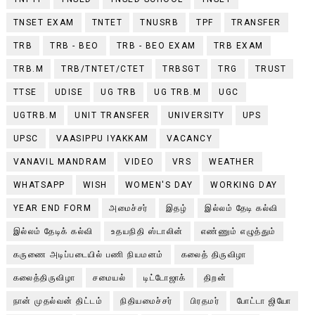
TNSET EXAM
TNTET
TNUSRB
TPF
TRANSFER
TRB
TRB - BEO
TRB - BEO EXAM
TRB EXAM
TRB.M
TRB/TNTET/CTET
TRBSGT
TRG
TRUST
TTSE
UDISE
UG TRB
UG TRB.M
UGC
UGTRB.M
UNIT TRANSFER
UNIVERSITY
UPS
UPSC
VAASIPPU IYAKKAM
VACANCY
VANAVIL MANDRAM
VIDEO
VRS
WEATHER
WHATSAPP
WISH
WOMEN'S DAY
WORKING DAY
YEAR END FORM
அமைச்சர்
இதழ்
இல்லம் தேடி கல்வி
இல்லம் தேடிக் கல்வி
உதயநிதி ஸ்டாலின்
எண்ணும் எழுத்தும்
கருணை அடிப்படையில் பணி நியமனம்
கலைத் திருவிழா
கலைத்திருவிழா
சமையல்
டிட்டோஜாக்
திறன்
நான் முதல்வன் திட்டம்
நிதியமைச்சர்
பிரதமர்
போட்டா ஜியோ