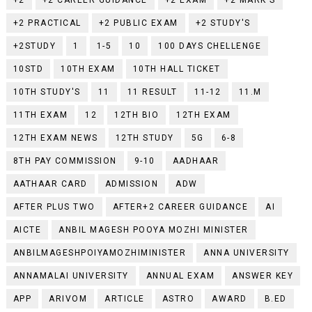
+2
+2 CAREER GUIDANCE
+2 EXAM
+2 MARK'S
+2 PRACTICAL
+2 PUBLIC EXAM
+2 STUDY'S
+2STUDY
1
1-5
10
100 DAYS CHELLENGE
10STD
10TH EXAM
10TH HALL TICKET
10TH STUDY'S
11
11 RESULT
11-12
11.M
11TH EXAM
12
12TH BIO
12TH EXAM
12TH EXAM NEWS
12TH STUDY
5G
6-8
8TH PAY COMMISSION
9-10
AADHAAR
AATHAAR CARD
ADMISSION
ADW
AFTER PLUS TWO
AFTER+2 CAREER GUIDANCE
AI
AICTE
ANBIL MAGESH POOYA MOZHI MINISTER
ANBILMAGESHPOIYAMOZHIMINISTER
ANNA UNIVERSITY
ANNAMALAI UNIVERSITY
ANNUAL EXAM
ANSWER KEY
APP
ARIVOM
ARTICLE
ASTRO
AWARD
B.ED