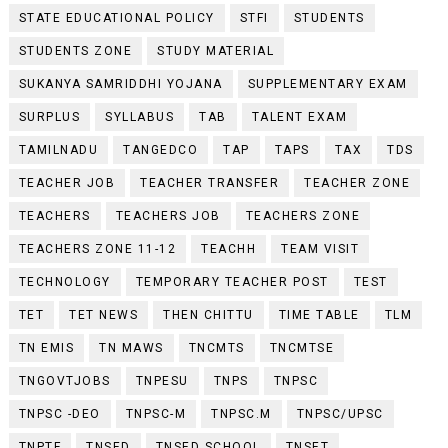
STATE EDUCATIONAL POLICY
STFI
STUDENTS
STUDENTS ZONE
STUDY MATERIAL
SUKANYA SAMRIDDHI YOJANA
SUPPLEMENTARY EXAM
SURPLUS
SYLLABUS
TAB
TALENT EXAM
TAMILNADU
TANGEDCO
TAP
TAPS
TAX
TDS
TEACHER JOB
TEACHER TRANSFER
TEACHER ZONE
TEACHERS
TEACHERS JOB
TEACHERS ZONE
TEACHERS ZONE 11-12
TEACHH
TEAM VISIT
TECHNOLOGY
TEMPORARY TEACHER POST
TEST
TET
TET NEWS
THEN CHITTU
TIME TABLE
TLM
TN EMIS
TN MAWS
TNCMTS
TNCMTSE
TNGOVTJOBS
TNPESU
TNPS
TNPSC
TNPSC -DEO
TNPSC-M
TNPSC.M
TNPSC/UPSC
TNPTF
TNSED
TNSED SCHOOL
TNSET