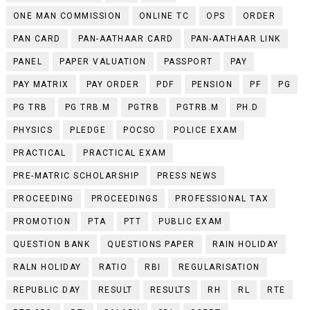
ONE MAN COMMISSION
ONLINE TC
OPS
ORDER
PAN CARD
PAN-AATHAAR CARD
PAN-AATHAAR LINK
PANEL
PAPER VALUATION
PASSPORT
PAY
PAY MATRIX
PAY ORDER
PDF
PENSION
PF
PG
PG TRB
PG TRB.M
PGTRB
PGTRB.M
PH.D
PHYSICS
PLEDGE
POCSO
POLICE EXAM
PRACTICAL
PRACTICAL EXAM
PRE-MATRIC SCHOLARSHIP
PRESS NEWS
PROCEEDING
PROCEEDINGS
PROFESSIONAL TAX
PROMOTION
PTA
PTT
PUBLIC EXAM
QUESTION BANK
QUESTIONS PAPER
RAIN HOLIDAY
RALN HOLIDAY
RATIO
RBI
REGULARISATION
REPUBLIC DAY
RESULT
RESULTS
RH
RL
RTE