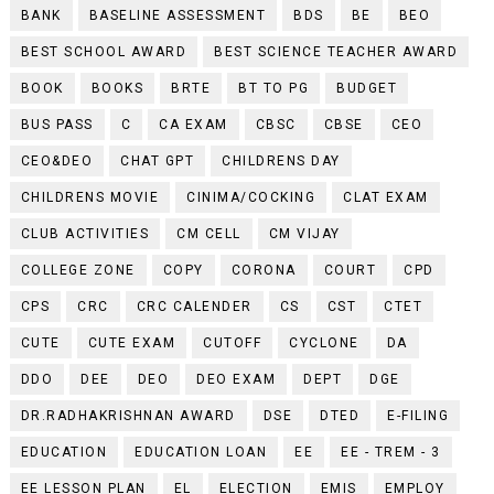
BANK
BASELINE ASSESSMENT
BDS
BE
BEO
BEST SCHOOL AWARD
BEST SCIENCE TEACHER AWARD
BOOK
BOOKS
BRTE
BT TO PG
BUDGET
BUS PASS
C
CA EXAM
CBSC
CBSE
CEO
CEO&DEO
CHAT GPT
CHILDRENS DAY
CHILDRENS MOVIE
CINIMA/COCKING
CLAT EXAM
CLUB ACTIVITIES
CM CELL
CM VIJAY
COLLEGE ZONE
COPY
CORONA
COURT
CPD
CPS
CRC
CRC CALENDER
CS
CST
CTET
CUTE
CUTE EXAM
CUTOFF
CYCLONE
DA
DDO
DEE
DEO
DEO EXAM
DEPT
DGE
DR.RADHAKRISHNAN AWARD
DSE
DTED
E-FILING
EDUCATION
EDUCATION LOAN
EE
EE - TREM - 3
EE LESSON PLAN
EL
ELECTION
EMIS
EMPLOY