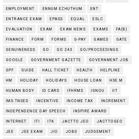
EMPLOYMENT
ENNUM EZHUTHUM
ENT
ENTRANCE EXAM
EPASS
EQUAL
ESLC
EVALUATION
EXAM
EXAM NEWS
EXAMS
FA(B)
FINANCE
FORM
FORMS
G-PAY
GAMES
GATE
GENUINENESS
GO
GO 243
GO/PROCEEDINGS
GOOGLE
GOVERNMENT GAZETTE
GOVERNMENT JOB
GPF
GUIDE
HALL TICKET
HEALTH
HELPLINE
HM
HOLIDAY
HOLIDAYS
HOUSE LOAN
HSE.M
HUMAN BODY
ID CARD
IFHRMS
IGNOU
IIT
IMS.TNSED
INCENTIVE
INCOME TAX
INCREMENT
INDEPENDENCE DAY SPEECH
INSPIRE AWARD
INTERNET
ITI
ITK
JACTTO JEO
JACTTOGEO
JEE
JEE EXAM
JIO
JOBS
JUDGEMENT