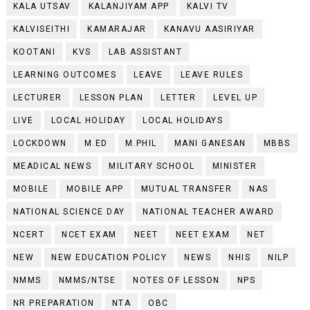
KALA UTSAV
KALANJIYAM APP
KALVI TV
KALVISEITHI
KAMARAJAR
KANAVU AASIRIYAR
KOOTANI
KVS
LAB ASSISTANT
LEARNING OUTCOMES
LEAVE
LEAVE RULES
LECTURER
LESSON PLAN
LETTER
LEVEL UP
LIVE
LOCAL HOLIDAY
LOCAL HOLIDAYS
LOCKDOWN
M.ED
M.PHIL
MANI GANESAN
MBBS
MEADICAL NEWS
MILITARY SCHOOL
MINISTER
MOBILE
MOBILE APP
MUTUAL TRANSFER
NAS
NATIONAL SCIENCE DAY
NATIONAL TEACHER AWARD
NCERT
NCET EXAM
NEET
NEET EXAM
NET
NEW
NEW EDUCATION POLICY
NEWS
NHIS
NILP
NMMS
NMMS/NTSE
NOTES OF LESSON
NPS
NR PREPARATION
NTA
OBC