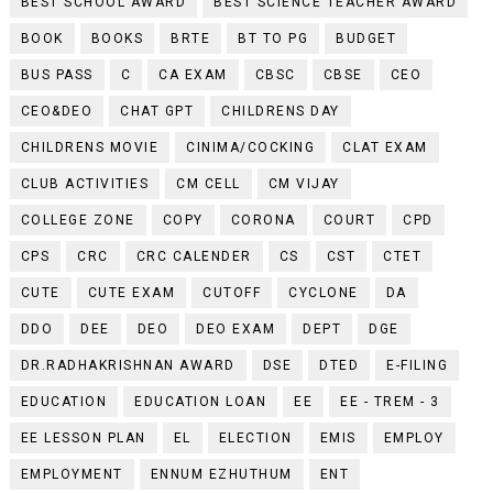
BEST SCHOOL AWARD
BEST SCIENCE TEACHER AWARD
BOOK
BOOKS
BRTE
BT TO PG
BUDGET
BUS PASS
C
CA EXAM
CBSC
CBSE
CEO
CEO&DEO
CHAT GPT
CHILDRENS DAY
CHILDRENS MOVIE
CINIMA/COCKING
CLAT EXAM
CLUB ACTIVITIES
CM CELL
CM VIJAY
COLLEGE ZONE
COPY
CORONA
COURT
CPD
CPS
CRC
CRC CALENDER
CS
CST
CTET
CUTE
CUTE EXAM
CUTOFF
CYCLONE
DA
DDO
DEE
DEO
DEO EXAM
DEPT
DGE
DR.RADHAKRISHNAN AWARD
DSE
DTED
E-FILING
EDUCATION
EDUCATION LOAN
EE
EE - TREM - 3
EE LESSON PLAN
EL
ELECTION
EMIS
EMPLOY
EMPLOYMENT
ENNUM EZHUTHUM
ENT