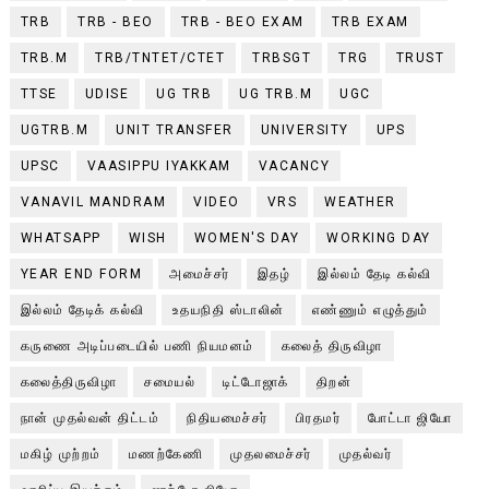
TRB
TRB - BEO
TRB - BEO EXAM
TRB EXAM
TRB.M
TRB/TNTET/CTET
TRBSGT
TRG
TRUST
TTSE
UDISE
UG TRB
UG TRB.M
UGC
UGTRB.M
UNIT TRANSFER
UNIVERSITY
UPS
UPSC
VAASIPPU IYAKKAM
VACANCY
VANAVIL MANDRAM
VIDEO
VRS
WEATHER
WHATSAPP
WISH
WOMEN'S DAY
WORKING DAY
YEAR END FORM
அமைச்சர்
இதழ்
இல்லம் தேடி கல்வி
இல்லம் தேடிக் கல்வி
உதயநிதி ஸ்டாலின்
எண்ணும் எழுத்தும்
கருணை அடிப்படையில் பணி நியமனம்
கலைத் திருவிழா
கலைத்திருவிழா
சமையல்
டிட்டோஜாக்
திறன்
நான் முதல்வன் திட்டம்
நிதியமைச்சர்
பிரதமர்
போட்டா ஜியோ
மகிழ் முற்றம்
மணற்கேணி
முதலமைச்சர்
முதல்வர்