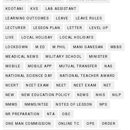
KOOTANI
KVS
LAB ASSISTANT
LEARNING OUTCOMES
LEAVE
LEAVE RULES
LECTURER
LESSON PLAN
LETTER
LEVEL UP
LIVE
LOCAL HOLIDAY
LOCAL HOLIDAYS
LOCKDOWN
M.ED
M.PHIL
MANI GANESAN
MBBS
MEADICAL NEWS
MILITARY SCHOOL
MINISTER
MOBILE
MOBILE APP
MUTUAL TRANSFER
NAS
NATIONAL SCIENCE DAY
NATIONAL TEACHER AWARD
NCERT
NCET EXAM
NEET
NEET EXAM
NET
NEW
NEW EDUCATION POLICY
NEWS
NHIS
NILP
NMMS
NMMS/NTSE
NOTES OF LESSON
NPS
NR PREPARATION
NTA
OBC
ONE MAN COMMISSION
ONLINE TC
OPS
ORDER