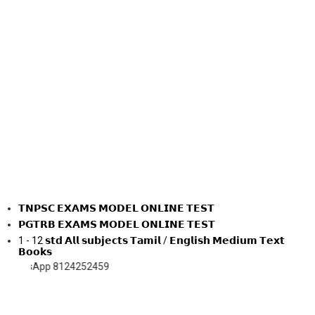
𝗧𝗡𝗣𝗦𝗖 𝗘𝗫𝗔𝗠𝗦 𝗠𝗢𝗗𝗘𝗟 𝗢𝗡𝗟𝗜𝗡𝗘 𝗧𝗘𝗦𝗧
𝗣𝗚𝗧𝗥𝗕 𝗘𝗫𝗔𝗠𝗦 𝗠𝗢𝗗𝗘𝗟 𝗢𝗡𝗟𝗜𝗡𝗘 𝗧𝗘𝗦𝗧
1 - 12 𝘀𝘁𝗱 𝗔𝗹𝗹 𝘀𝘂𝗯𝗷𝗲𝗰𝘁𝘀 𝗧𝗮𝗺𝗶𝗹 / 𝗘𝗻𝗴𝗹𝗶𝘀𝗵 𝗠𝗲𝗱𝗶𝘂𝗺 𝗧𝗲𝘅𝘁
𝗕𝗼𝗼𝗸𝘀
p 8124252459