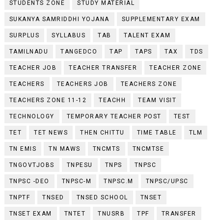
STUDENTS ZONE
STUDY MATERIAL
SUKANYA SAMRIDDHI YOJANA
SUPPLEMENTARY EXAM
SURPLUS
SYLLABUS
TAB
TALENT EXAM
TAMILNADU
TANGEDCO
TAP
TAPS
TAX
TDS
TEACHER JOB
TEACHER TRANSFER
TEACHER ZONE
TEACHERS
TEACHERS JOB
TEACHERS ZONE
TEACHERS ZONE 11-12
TEACHH
TEAM VISIT
TECHNOLOGY
TEMPORARY TEACHER POST
TEST
TET
TET NEWS
THEN CHITTU
TIME TABLE
TLM
TN EMIS
TN MAWS
TNCMTS
TNCMTSE
TNGOVTJOBS
TNPESU
TNPS
TNPSC
TNPSC -DEO
TNPSC-M
TNPSC.M
TNPSC/UPSC
TNPTF
TNSED
TNSED SCHOOL
TNSET
TNSET EXAM
TNTET
TNUSRB
TPF
TRANSFER