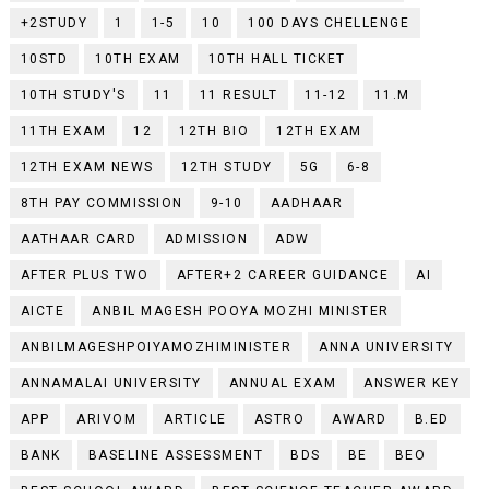
+2STUDY
1
1-5
10
100 DAYS CHELLENGE
10STD
10TH EXAM
10TH HALL TICKET
10TH STUDY'S
11
11 RESULT
11-12
11.M
11TH EXAM
12
12TH BIO
12TH EXAM
12TH EXAM NEWS
12TH STUDY
5G
6-8
8TH PAY COMMISSION
9-10
AADHAAR
AATHAAR CARD
ADMISSION
ADW
AFTER PLUS TWO
AFTER+2 CAREER GUIDANCE
AI
AICTE
ANBIL MAGESH POOYA MOZHI MINISTER
ANBILMAGESHPOIYAMOZHIMINISTER
ANNA UNIVERSITY
ANNAMALAI UNIVERSITY
ANNUAL EXAM
ANSWER KEY
APP
ARIVOM
ARTICLE
ASTRO
AWARD
B.ED
BANK
BASELINE ASSESSMENT
BDS
BE
BEO