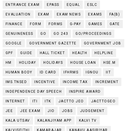
ENTRANCE EXAM
EPASS
EQUAL
ESLC
EVALUATION
EXAM
EXAM NEWS
EXAMS
FA(B)
FINANCE
FORM
FORMS
G-PAY
GAMES
GATE
GENUINENESS
GO
GO 243
GO/PROCEEDINGS
GOOGLE
GOVERNMENT GAZETTE
GOVERNMENT JOB
GPF
GUIDE
HALL TICKET
HEALTH
HELPLINE
HM
HOLIDAY
HOLIDAYS
HOUSE LOAN
HSE.M
HUMAN BODY
ID CARD
IFHRMS
IGNOU
IIT
IMS.TNSED
INCENTIVE
INCOME TAX
INCREMENT
INDEPENDENCE DAY SPEECH
INSPIRE AWARD
INTERNET
ITI
ITK
JACTTO JEO
JACTTOGEO
JEE
JEE EXAM
JIO
JOBS
JUDGEMENT
KALA UTSAV
KALANJIYAM APP
KALVI TV
KALVISEITHI
KAMARAJAR
KANAVU AASIRIYAR