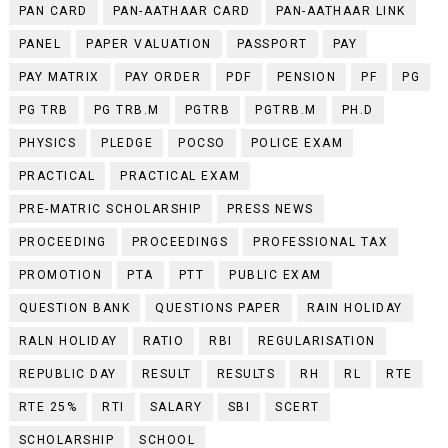
PAN CARD
PAN-AATHAAR CARD
PAN-AATHAAR LINK
PANEL
PAPER VALUATION
PASSPORT
PAY
PAY MATRIX
PAY ORDER
PDF
PENSION
PF
PG
PG TRB
PG TRB.M
PGTRB
PGTRB.M
PH.D
PHYSICS
PLEDGE
POCSO
POLICE EXAM
PRACTICAL
PRACTICAL EXAM
PRE-MATRIC SCHOLARSHIP
PRESS NEWS
PROCEEDING
PROCEEDINGS
PROFESSIONAL TAX
PROMOTION
PTA
PTT
PUBLIC EXAM
QUESTION BANK
QUESTIONS PAPER
RAIN HOLIDAY
RALN HOLIDAY
RATIO
RBI
REGULARISATION
REPUBLIC DAY
RESULT
RESULTS
RH
RL
RTE
RTE 25%
RTI
SALARY
SBI
SCERT
SCHOLARSHIP
SCHOOL