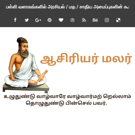
பள்ளி வளாகங்களில் அரசியல் / மத / சாதிய அமைப்புகளின் கூட்டங்
ஆகஸ்ட் 3ம் தேதி அன்று உள்ளூர் விடுமுறை அறிவிப்பு
பி.லிட் மற்றும் பி.எட்உயர்கல்வி ஊக்க ஊதியம் பிடித்தம் செய்ய 
சங்கங்களுடன் பள்ளிக்கல்வித்துறை அமைச்சர் நாளை பேச்சுவார்த
💻 மாணவர்கள் கட்டாயம் தெரிந்து கொள்ள வேண்டிய சிறந்த Onl
🎓 B.E./B.Tech முடித்த பிறகு என்னென்ன போட்டித் தேர்வுகள் மற
TAPS Interim Payout - தெளிவுரைகள் வெளியீடு
GPF மீதான வட்டி வீதம் நிர்ணயம் செய்து அரசாணை வெளியீடு
வகுப்பறை உற்று நோக்கல் சார்ந்து கல்வி அலுவலர்களுக்கான வழிக
55 வயது ஆசிரியர்களுக்கு Census duty கிடையாது என்பதற