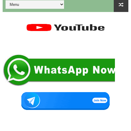
Tamil Nadu Govt’s New WhatsApp Service: "Namma Arasu
மாணவிகளுக்கு தற்காப்புக் கலை பயிற்சி வழங்குதல் தொடர்பாக மா
4 & 5th Std - Term 1 - ( Set - 4 ) Lesson Plan
💁‍♂️UDISE Plus-ல் பள்ளி புகைப்படங்கள் Upload செய்வது எப்பட
ஒருங்கிணைந்த பள்ளிக் கல்வியின் மாநிலத் திட்ட இயக்குநர் Dr.