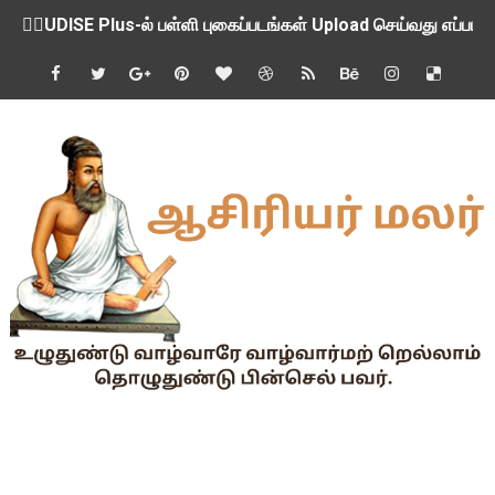
ஒருங்கிணைந்த பள்ளிக் கல்வியின் மாநிலத் திட்ட இயக்குநர் Dr.
பள்ளி வளாகங்களில் அரசியல் / மத / சாதிய அமைப்புகளின் கூட்டங்
ஆகஸ்ட் 3ம் தேதி அன்று உள்ளூர் விடுமுறை அறிவிப்பு
பி.லிட் மற்றும் பி.எட்உயர்கல்வி ஊக்க ஊதியம் பிடித்தம் செய்ய 
சங்கங்களுடன் பள்ளிக்கல்வித்துறை அமைச்சர் நாளை பேச்சுவார்த
💻 மாணவர்கள் கட்டாயம் தெரிந்து கொள்ள வேண்டிய சிறந்த Onl
🎓 B.E./B.Tech முடித்த பிறகு என்னென்ன போட்டித் தேர்வுகள் மற
TAPS Interim Payout - தெளிவுரைகள் வெளியீடு
GPF மீதான வட்டி வீதம் நிர்ணயம் செய்து அரசாணை வெளியீடு
வகுப்பறை உற்று நோக்கல் சார்ந்து கல்வி அலுவலர்களுக்கான வழிக