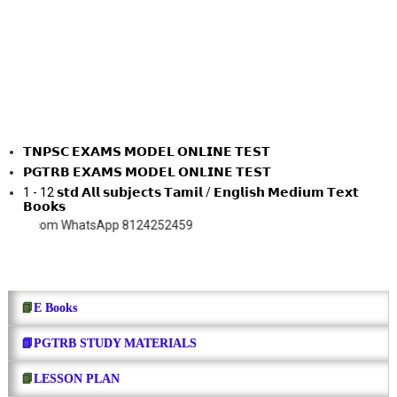
𝗧𝗡𝗣𝗦𝗖 𝗘𝗫𝗔𝗠𝗦 𝗠𝗢𝗗𝗘𝗟 𝗢𝗡𝗟𝗜𝗡𝗘 𝗧𝗘𝗦𝗧
𝗣𝗚𝗧𝗥𝗕 𝗘𝗫𝗔𝗠𝗦 𝗠𝗢𝗗𝗘𝗟 𝗢𝗡𝗟𝗜𝗡𝗘 𝗧𝗘𝗦𝗧
1 - 12 𝘀𝘁𝗱 𝗔𝗹𝗹 𝘀𝘂𝗯𝗷𝗲𝗰𝘁𝘀 𝗧𝗮𝗺𝗶𝗹 / 𝗘𝗻𝗴𝗹𝗶𝘀𝗵 𝗠𝗲𝗱𝗶𝘂𝗺 𝗧𝗲𝘅𝘁
𝗕𝗼𝗼𝗸𝘀
 WhatsApp 8124252459
📗
E Books
📗PGTRB STUDY MATERIALS
📗
LESSON PLAN