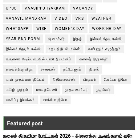
UPSC
VAASIPPU IYAKKAM
VACANCY
VANAVIL MANDRAM
VIDEO
VRS
WEATHER
WHATSAPP
WISH
WOMEN'S DAY
WORKING DAY
YEAR END FORM
அமைச்சர்
இதழ்
இல்லம் தேடி கல்வி
இல்லம் தேடிக் கல்வி
உதயநிதி ஸ்டாலின்
எண்ணும் எழுத்தும்
கருணை அடிப்படையில் பணி நியமனம்
கலைத் திருவிழா
கலைத்திருவிழா
சமையல்
டிட்டோஜாக்
திறன்
நான் முதல்வன் திட்டம்
நிதியமைச்சர்
பிரதமர்
போட்டா ஜியோ
மகிழ் முற்றம்
மணற்கேணி
முதலமைச்சர்
முதல்வர்
வாசிப்பு இயக்கம்
ஜாக்டோ-ஜியோ
Featured post
கலைத் திருவிழா போட்டிகள் 2026 - அனைத்து படிவங்களும் ஒரே