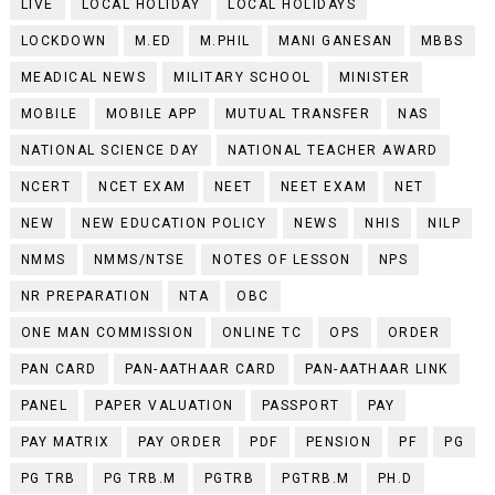
LIVE
LOCAL HOLIDAY
LOCAL HOLIDAYS
LOCKDOWN
M.ED
M.PHIL
MANI GANESAN
MBBS
MEADICAL NEWS
MILITARY SCHOOL
MINISTER
MOBILE
MOBILE APP
MUTUAL TRANSFER
NAS
NATIONAL SCIENCE DAY
NATIONAL TEACHER AWARD
NCERT
NCET EXAM
NEET
NEET EXAM
NET
NEW
NEW EDUCATION POLICY
NEWS
NHIS
NILP
NMMS
NMMS/NTSE
NOTES OF LESSON
NPS
NR PREPARATION
NTA
OBC
ONE MAN COMMISSION
ONLINE TC
OPS
ORDER
PAN CARD
PAN-AATHAAR CARD
PAN-AATHAAR LINK
PANEL
PAPER VALUATION
PASSPORT
PAY
PAY MATRIX
PAY ORDER
PDF
PENSION
PF
PG
PG TRB
PG TRB.M
PGTRB
PGTRB.M
PH.D