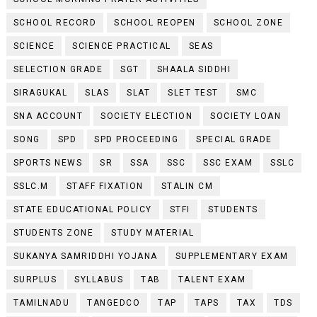
SCHOOL RECORD
SCHOOL REOPEN
SCHOOL ZONE
SCIENCE
SCIENCE PRACTICAL
SEAS
SELECTION GRADE
SGT
SHAALA SIDDHI
SIRAGUKAL
SLAS
SLAT
SLET TEST
SMC
SNA ACCOUNT
SOCIETY ELECTION
SOCIETY LOAN
SONG
SPD
SPD PROCEEDING
SPECIAL GRADE
SPORTS NEWS
SR
SSA
SSC
SSC EXAM
SSLC
SSLC.M
STAFF FIXATION
STALIN CM
STATE EDUCATIONAL POLICY
STFI
STUDENTS
STUDENTS ZONE
STUDY MATERIAL
SUKANYA SAMRIDDHI YOJANA
SUPPLEMENTARY EXAM
SURPLUS
SYLLABUS
TAB
TALENT EXAM
TAMILNADU
TANGEDCO
TAP
TAPS
TAX
TDS