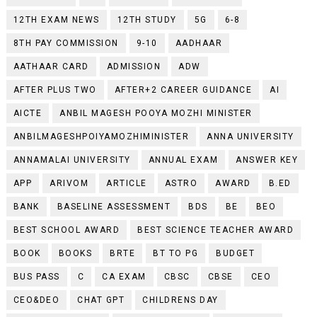
12TH EXAM NEWS
12TH STUDY
5G
6-8
8TH PAY COMMISSION
9-10
AADHAAR
AATHAAR CARD
ADMISSION
ADW
AFTER PLUS TWO
AFTER+2 CAREER GUIDANCE
AI
AICTE
ANBIL MAGESH POOYA MOZHI MINISTER
ANBILMAGESHPOIYAMOZHIMINISTER
ANNA UNIVERSITY
ANNAMALAI UNIVERSITY
ANNUAL EXAM
ANSWER KEY
APP
ARIVOM
ARTICLE
ASTRO
AWARD
B.ED
BANK
BASELINE ASSESSMENT
BDS
BE
BEO
BEST SCHOOL AWARD
BEST SCIENCE TEACHER AWARD
BOOK
BOOKS
BRTE
BT TO PG
BUDGET
BUS PASS
C
CA EXAM
CBSC
CBSE
CEO
CEO&DEO
CHAT GPT
CHILDRENS DAY