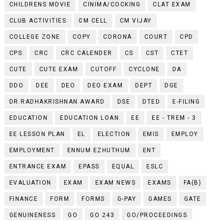
CHILDRENS MOVIE
CINIMA/COCKING
CLAT EXAM
CLUB ACTIVITIES
CM CELL
CM VIJAY
COLLEGE ZONE
COPY
CORONA
COURT
CPD
CPS
CRC
CRC CALENDER
CS
CST
CTET
CUTE
CUTE EXAM
CUTOFF
CYCLONE
DA
DDO
DEE
DEO
DEO EXAM
DEPT
DGE
DR.RADHAKRISHNAN AWARD
DSE
DTED
E-FILING
EDUCATION
EDUCATION LOAN
EE
EE - TREM - 3
EE LESSON PLAN
EL
ELECTION
EMIS
EMPLOY
EMPLOYMENT
ENNUM EZHUTHUM
ENT
ENTRANCE EXAM
EPASS
EQUAL
ESLC
EVALUATION
EXAM
EXAM NEWS
EXAMS
FA(B)
FINANCE
FORM
FORMS
G-PAY
GAMES
GATE
GENUINENESS
GO
GO 243
GO/PROCEEDINGS