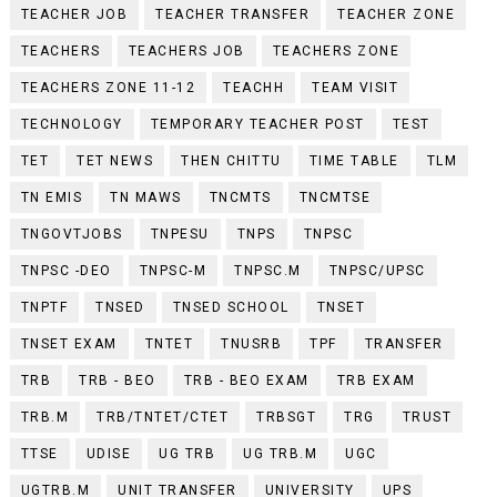
TEACHER JOB
TEACHER TRANSFER
TEACHER ZONE
TEACHERS
TEACHERS JOB
TEACHERS ZONE
TEACHERS ZONE 11-12
TEACHH
TEAM VISIT
TECHNOLOGY
TEMPORARY TEACHER POST
TEST
TET
TET NEWS
THEN CHITTU
TIME TABLE
TLM
TN EMIS
TN MAWS
TNCMTS
TNCMTSE
TNGOVTJOBS
TNPESU
TNPS
TNPSC
TNPSC -DEO
TNPSC-M
TNPSC.M
TNPSC/UPSC
TNPTF
TNSED
TNSED SCHOOL
TNSET
TNSET EXAM
TNTET
TNUSRB
TPF
TRANSFER
TRB
TRB - BEO
TRB - BEO EXAM
TRB EXAM
TRB.M
TRB/TNTET/CTET
TRBSGT
TRG
TRUST
TTSE
UDISE
UG TRB
UG TRB.M
UGC
UGTRB.M
UNIT TRANSFER
UNIVERSITY
UPS