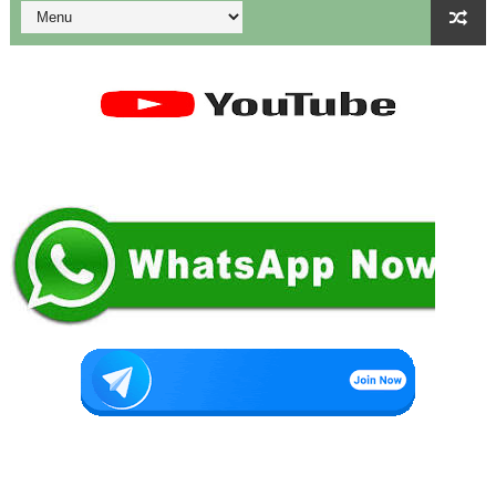
கையில வாங்கினேன், பையில போடல... காசு போன இடம் தெரியல... ப
Tamil Nadu Govt’s New WhatsApp Service: "Namma Arasu
மாணவிகளுக்கு தற்காப்புக் கலை பயிற்சி வழங்குதல் தொடர்பாக மா
கலைத் திருவிழா போட்டிகள் 2026 - அனைத்து படிவங்களும் ஒரே த
💁‍♂️UDISE Plus-ல் பள்ளி புகைப்படங்கள் Upload செய்வது எப்பட