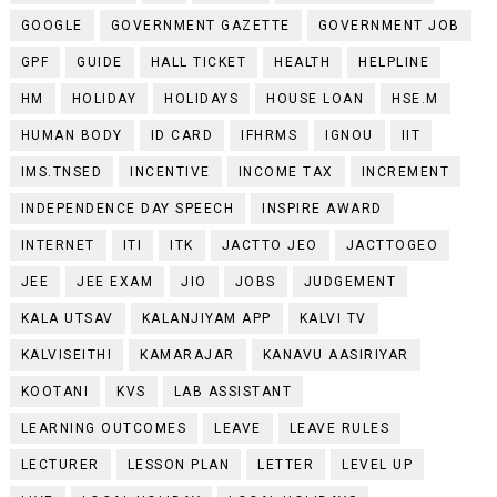
GOOGLE
GOVERNMENT GAZETTE
GOVERNMENT JOB
GPF
GUIDE
HALL TICKET
HEALTH
HELPLINE
HM
HOLIDAY
HOLIDAYS
HOUSE LOAN
HSE.M
HUMAN BODY
ID CARD
IFHRMS
IGNOU
IIT
IMS.TNSED
INCENTIVE
INCOME TAX
INCREMENT
INDEPENDENCE DAY SPEECH
INSPIRE AWARD
INTERNET
ITI
ITK
JACTTO JEO
JACTTOGEO
JEE
JEE EXAM
JIO
JOBS
JUDGEMENT
KALA UTSAV
KALANJIYAM APP
KALVI TV
KALVISEITHI
KAMARAJAR
KANAVU AASIRIYAR
KOOTANI
KVS
LAB ASSISTANT
LEARNING OUTCOMES
LEAVE
LEAVE RULES
LECTURER
LESSON PLAN
LETTER
LEVEL UP