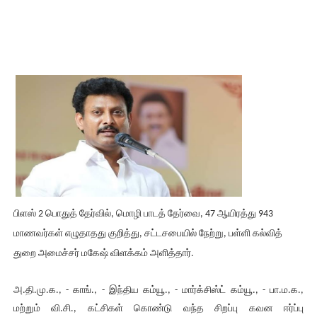
பிளஸ் 2 பொதுத் தேர்வில், மொழி பாடத் தேர்வை, 47 ஆயிரத்து 943
மாணவர்கள் எழுதாதது குறித்து, சட்டசபையில் நேற்று, பள்ளி கல்வித்
துறை அமைச்சர் மகேஷ் விளக்கம் அளித்தார்.
அ.தி.மு.க., - காங்., - இந்திய கம்யூ., - மார்க்சிஸ்ட் கம்யூ., - பா.ம.க.,
மற்றும் வி.சி., கட்சிகள் கொண்டு வந்த சிறப்பு கவன ஈர்ப்பு