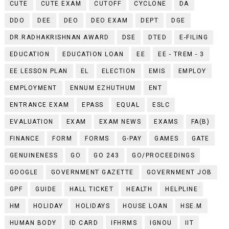
CUTE
CUTE EXAM
CUTOFF
CYCLONE
DA
DDO
DEE
DEO
DEO EXAM
DEPT
DGE
DR.RADHAKRISHNAN AWARD
DSE
DTED
E-FILING
EDUCATION
EDUCATION LOAN
EE
EE - TREM - 3
EE LESSON PLAN
EL
ELECTION
EMIS
EMPLOY
EMPLOYMENT
ENNUM EZHUTHUM
ENT
ENTRANCE EXAM
EPASS
EQUAL
ESLC
EVALUATION
EXAM
EXAM NEWS
EXAMS
FA(B)
FINANCE
FORM
FORMS
G-PAY
GAMES
GATE
GENUINENESS
GO
GO 243
GO/PROCEEDINGS
GOOGLE
GOVERNMENT GAZETTE
GOVERNMENT JOB
GPF
GUIDE
HALL TICKET
HEALTH
HELPLINE
HM
HOLIDAY
HOLIDAYS
HOUSE LOAN
HSE.M
HUMAN BODY
ID CARD
IFHRMS
IGNOU
IIT