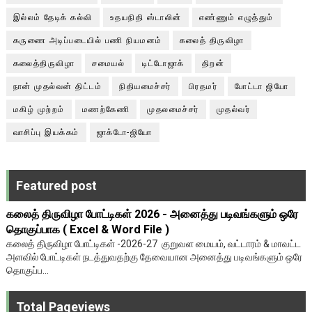
இல்லம் தேடிக் கல்வி
உதயநிதி ஸ்டாலின்
எண்ணும் எழுத்தும்
கருணை அடிப்படையில் பணி நியமனம்
கலைத் திருவிழா
கலைத்திருவிழா
சமையல்
டிட்டோஜாக்
திறன்
நான் முதல்வன் திட்டம்
நிதியமைச்சர்
பிரதமர்
போட்டா ஜியோ
மகிழ் முற்றம்
மணற்கேணி
முதலமைச்சர்
முதல்வர்
வாசிப்பு இயக்கம்
ஜாக்டோ-ஜியோ
Featured post
கலைத் திருவிழா போட்டிகள் 2026 - அனைத்து படிவங்களும் ஒரே
தொகுப்பாக ( Excel & Word File )
கலைத் திருவிழா போட்டிகள் -2026-27 குறுவள மையம், வட்டாரம் & மாவட்ட
அளவில் போட்டிகள் நடத்துவதற்கு தேவையான அனைத்து படிவங்களும் ஒரே
தொகுப்ப...
Total Pageviews