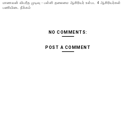
மாணவன் விபரீத முடிவு - பள்ளி தலைமை ஆசிரியர் உள்பட 4 ஆசிரியர்கள்
பணியிடை நீக்கம்
NO COMMENTS:
POST A COMMENT