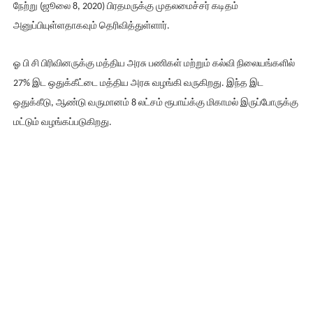
நேற்று (ஜூலை 8, 2020) பிரதமருக்கு முதலமைச்சர் கடிதம்
அனுப்பியுள்ளதாகவும் தெரிவித்துள்ளார்.
ஓ பி சி பிரிவினருக்கு மத்திய அரசு பணிகள் மற்றும் கல்வி நிலையங்களில்
27% இட ஒதுக்கீட்டை மத்திய அரசு வழங்கி வருகிறது. இந்த இட
ஒதுக்கீடு, ஆண்டு வருமானம் 8 லட்சம் ரூபாய்க்கு மிகாமல் இருப்போருக்கு
மட்டும் வழங்கப்படுகிறது.