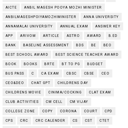
AICTE
ANBIL MAGESH POOYA MOZHI MINISTER
ANBILMAGESHPOIYAMOZHIMINISTER
ANNA UNIVERSITY
ANNAMALAI UNIVERSITY
ANNUAL EXAM
ANSWER KEY
APP
ARIVOM
ARTICLE
ASTRO
AWARD
B.ED
BANK
BASELINE ASSESSMENT
BDS
BE
BEO
BEST SCHOOL AWARD
BEST SCIENCE TEACHER AWARD
BOOK
BOOKS
BRTE
BT TO PG
BUDGET
BUS PASS
C
CA EXAM
CBSC
CBSE
CEO
CEO&DEO
CHAT GPT
CHILDRENS DAY
CHILDRENS MOVIE
CINIMA/COCKING
CLAT EXAM
CLUB ACTIVITIES
CM CELL
CM VIJAY
COLLEGE ZONE
COPY
CORONA
COURT
CPD
CPS
CRC
CRC CALENDER
CS
CST
CTET