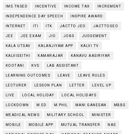
IMS.TNSED
INCENTIVE
INCOME TAX
INCREMENT
INDEPENDENCE DAY SPEECH
INSPIRE AWARD
INTERNET
ITI
ITK
JACTTO JEO
JACTTOGEO
JEE
JEE EXAM
JIO
JOBS
JUDGEMENT
KALA UTSAV
KALANJIYAM APP
KALVI TV
KALVISEITHI
KAMARAJAR
KANAVU AASIRIYAR
KOOTANI
KVS
LAB ASSISTANT
LEARNING OUTCOMES
LEAVE
LEAVE RULES
LECTURER
LESSON PLAN
LETTER
LEVEL UP
LIVE
LOCAL HOLIDAY
LOCAL HOLIDAYS
LOCKDOWN
M.ED
M.PHIL
MANI GANESAN
MBBS
MEADICAL NEWS
MILITARY SCHOOL
MINISTER
MOBILE
MOBILE APP
MUTUAL TRANSFER
NAS