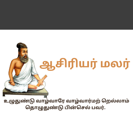
வகுப்பறை உற்று நோக்கல் சார்ந்து கல்வி அலுவலர்களுக்கான வழிக
55 வயது ஆசிரியர்களுக்கு Census duty கிடையாது என்பதற
தகுதித் தேர்வெழுதிய ஆசிரியர் எதிர்பார்ப்பு நிறைவேறுமா?
Dr.Radhakrishnan Award 2026–2027க்கு விண்ணப்பிக்கும் வ
2026-27 அரசு மற்றும் அரசு உதவி பெறும் பள்ளிகளில் மாணவர்க
📢 TNPSC குரூப்-1 முதன்மைத் தேர்வு நாள் மாற்றம்!
மக்கள் தொகை கணக்கெடுப்பு பணி : ஓராசிரியர் மற்றும் ஈராசிரியர்
முதலமைச்சரின் காலை உணவு திட்டம் - அனைத்துப் பள்ளித் தலைமை
எந்த அரசியல் கட்சியினரும், எந்த தனியார் அமைப்பும் மாணவர்களை
TNTET தேர்ச்சி விவரம் ஆண்டு வாரியாக