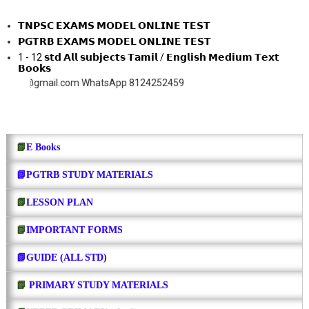
𝗧𝗡𝗣𝗦𝗖 𝗘𝗫𝗔𝗠𝗦 𝗠𝗢𝗗𝗘𝗟 𝗢𝗡𝗟𝗜𝗡𝗘 𝗧𝗘𝗦𝗧
𝗣𝗚𝗧𝗥𝗕 𝗘𝗫𝗔𝗠𝗦 𝗠𝗢𝗗𝗘𝗟 𝗢𝗡𝗟𝗜𝗡𝗘 𝗧𝗘𝗦𝗧
1 - 12 𝘀𝘁𝗱 𝗔𝗹𝗹 𝘀𝘂𝗯𝗷𝗲𝗰𝘁𝘀 𝗧𝗮𝗺𝗶𝗹 / 𝗘𝗻𝗴𝗹𝗶𝘀𝗵 𝗠𝗲𝗱𝗶𝘂𝗺 𝗧𝗲𝘅𝘁
𝗕𝗼𝗼𝗸𝘀
ail.com WhatsApp 8124252459
📗
E Books
📗PGTRB STUDY MATERIALS
📗
LESSON PLAN
📗
IMPORTANT FORMS
📗GUIDE (ALL STD)
📗
PRIMARY STUDY MATERIALS