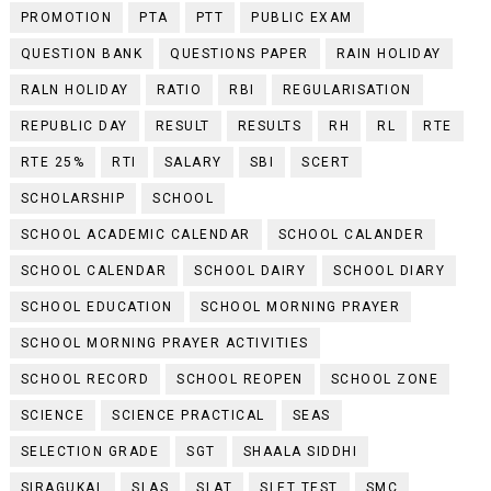
PROMOTION
PTA
PTT
PUBLIC EXAM
QUESTION BANK
QUESTIONS PAPER
RAIN HOLIDAY
RALN HOLIDAY
RATIO
RBI
REGULARISATION
REPUBLIC DAY
RESULT
RESULTS
RH
RL
RTE
RTE 25%
RTI
SALARY
SBI
SCERT
SCHOLARSHIP
SCHOOL
SCHOOL ACADEMIC CALENDAR
SCHOOL CALANDER
SCHOOL CALENDAR
SCHOOL DAIRY
SCHOOL DIARY
SCHOOL EDUCATION
SCHOOL MORNING PRAYER
SCHOOL MORNING PRAYER ACTIVITIES
SCHOOL RECORD
SCHOOL REOPEN
SCHOOL ZONE
SCIENCE
SCIENCE PRACTICAL
SEAS
SELECTION GRADE
SGT
SHAALA SIDDHI
SIRAGUKAL
SLAS
SLAT
SLET TEST
SMC