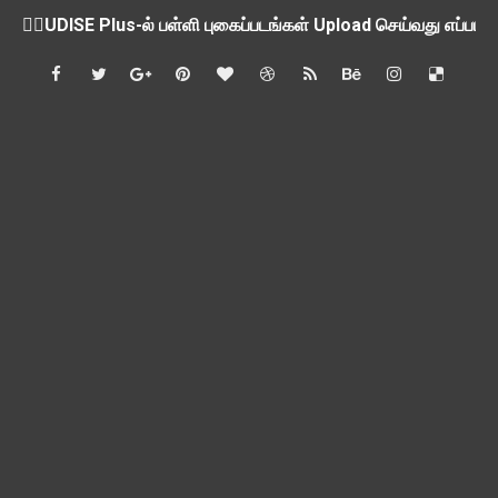
💁‍♂️UDISE Plus-ல் பள்ளி புகைப்படங்கள் Upload செய்வது எப்பட
ஒருங்கிணைந்த பள்ளிக் கல்வியின் மாநிலத் திட்ட இயக்குநர் Dr.
பள்ளி வளாகங்களில் அரசியல் / மத / சாதிய அமைப்புகளின் கூட்டங்
ஆகஸ்ட் 3ம் தேதி அன்று உள்ளூர் விடுமுறை அறிவிப்பு
பி.லிட் மற்றும் பி.எட்உயர்கல்வி ஊக்க ஊதியம் பிடித்தம் செய்ய 
சங்கங்களுடன் பள்ளிக்கல்வித்துறை அமைச்சர் நாளை பேச்சுவார்த
💻 மாணவர்கள் கட்டாயம் தெரிந்து கொள்ள வேண்டிய சிறந்த Onl
🎓 B.E./B.Tech முடித்த பிறகு என்னென்ன போட்டித் தேர்வுகள் மற
TAPS Interim Payout - தெளிவுரைகள் வெளியீடு
GPF மீதான வட்டி வீதம் நிர்ணயம் செய்து அரசாணை வெளியீடு