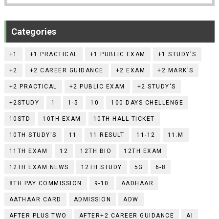
Categories
+1
+1 PRACTICAL
+1 PUBLIC EXAM
+1 STUDY'S
+2
+2 CAREER GUIDANCE
+2 EXAM
+2 MARK'S
+2 PRACTICAL
+2 PUBLIC EXAM
+2 STUDY'S
+2STUDY
1
1-5
10
100 DAYS CHELLENGE
10STD
10TH EXAM
10TH HALL TICKET
10TH STUDY'S
11
11 RESULT
11-12
11.M
11TH EXAM
12
12TH BIO
12TH EXAM
12TH EXAM NEWS
12TH STUDY
5G
6-8
8TH PAY COMMISSION
9-10
AADHAAR
AATHAAR CARD
ADMISSION
ADW
AFTER PLUS TWO
AFTER+2 CAREER GUIDANCE
AI