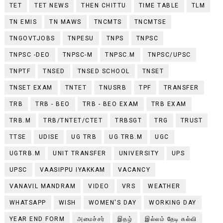
TET
TET NEWS
THEN CHITTU
TIME TABLE
TLM
TN EMIS
TN MAWS
TNCMTS
TNCMTSE
TNGOVTJOBS
TNPESU
TNPS
TNPSC
TNPSC -DEO
TNPSC-M
TNPSC.M
TNPSC/UPSC
TNPTF
TNSED
TNSED SCHOOL
TNSET
TNSET EXAM
TNTET
TNUSRB
TPF
TRANSFER
TRB
TRB - BEO
TRB - BEO EXAM
TRB EXAM
TRB.M
TRB/TNTET/CTET
TRBSGT
TRG
TRUST
TTSE
UDISE
UG TRB
UG TRB.M
UGC
UGTRB.M
UNIT TRANSFER
UNIVERSITY
UPS
UPSC
VAASIPPU IYAKKAM
VACANCY
VANAVIL MANDRAM
VIDEO
VRS
WEATHER
WHATSAPP
WISH
WOMEN'S DAY
WORKING DAY
YEAR END FORM
அமைச்சர்
இதழ்
இல்லம் தேடி கல்வி