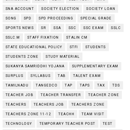
SNA ACCOUNT
SOCIETY ELECTION
SOCIETY LOAN
SONG
SPD
SPD PROCEEDING
SPECIAL GRADE
SPORTS NEWS
SR
SSA
SSC
SSC EXAM
SSLC
SSLC.M
STAFF FIXATION
STALIN CM
STATE EDUCATIONAL POLICY
STFI
STUDENTS
STUDENTS ZONE
STUDY MATERIAL
SUKANYA SAMRIDDHI YOJANA
SUPPLEMENTARY EXAM
SURPLUS
SYLLABUS
TAB
TALENT EXAM
TAMILNADU
TANGEDCO
TAP
TAPS
TAX
TDS
TEACHER JOB
TEACHER TRANSFER
TEACHER ZONE
TEACHERS
TEACHERS JOB
TEACHERS ZONE
TEACHERS ZONE 11-12
TEACHH
TEAM VISIT
TECHNOLOGY
TEMPORARY TEACHER POST
TEST