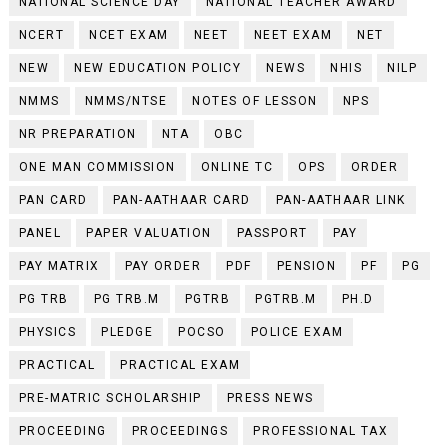
NATIONAL SCIENCE DAY
NATIONAL TEACHER AWARD
NCERT
NCET EXAM
NEET
NEET EXAM
NET
NEW
NEW EDUCATION POLICY
NEWS
NHIS
NILP
NMMS
NMMS/NTSE
NOTES OF LESSON
NPS
NR PREPARATION
NTA
OBC
ONE MAN COMMISSION
ONLINE TC
OPS
ORDER
PAN CARD
PAN-AATHAAR CARD
PAN-AATHAAR LINK
PANEL
PAPER VALUATION
PASSPORT
PAY
PAY MATRIX
PAY ORDER
PDF
PENSION
PF
PG
PG TRB
PG TRB.M
PGTRB
PGTRB.M
PH.D
PHYSICS
PLEDGE
POCSO
POLICE EXAM
PRACTICAL
PRACTICAL EXAM
PRE-MATRIC SCHOLARSHIP
PRESS NEWS
PROCEEDING
PROCEEDINGS
PROFESSIONAL TAX