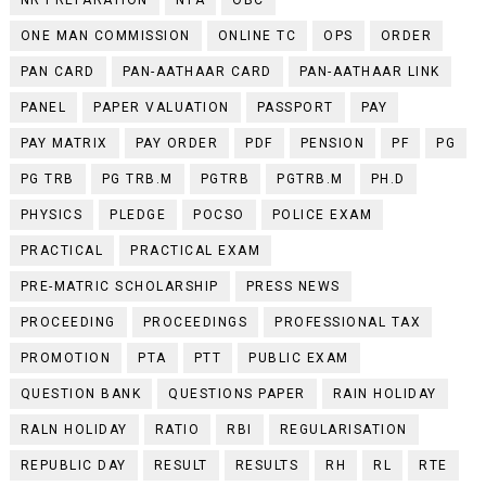
ONE MAN COMMISSION
ONLINE TC
OPS
ORDER
PAN CARD
PAN-AATHAAR CARD
PAN-AATHAAR LINK
PANEL
PAPER VALUATION
PASSPORT
PAY
PAY MATRIX
PAY ORDER
PDF
PENSION
PF
PG
PG TRB
PG TRB.M
PGTRB
PGTRB.M
PH.D
PHYSICS
PLEDGE
POCSO
POLICE EXAM
PRACTICAL
PRACTICAL EXAM
PRE-MATRIC SCHOLARSHIP
PRESS NEWS
PROCEEDING
PROCEEDINGS
PROFESSIONAL TAX
PROMOTION
PTA
PTT
PUBLIC EXAM
QUESTION BANK
QUESTIONS PAPER
RAIN HOLIDAY
RALN HOLIDAY
RATIO
RBI
REGULARISATION
REPUBLIC DAY
RESULT
RESULTS
RH
RL
RTE