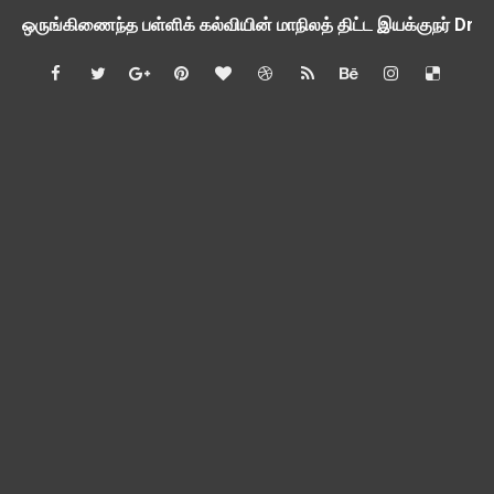
ஒருங்கிணைந்த பள்ளிக் கல்வியின் மாநிலத் திட்ட இயக்குநர் Dr.
பள்ளி வளாகங்களில் அரசியல் / மத / சாதிய அமைப்புகளின் கூட்டங்
ஆகஸ்ட் 3ம் தேதி அன்று உள்ளூர் விடுமுறை அறிவிப்பு
பி.லிட் மற்றும் பி.எட்உயர்கல்வி ஊக்க ஊதியம் பிடித்தம் செய்ய 
சங்கங்களுடன் பள்ளிக்கல்வித்துறை அமைச்சர் நாளை பேச்சுவார்த
💻 மாணவர்கள் கட்டாயம் தெரிந்து கொள்ள வேண்டிய சிறந்த Onl
🎓 B.E./B.Tech முடித்த பிறகு என்னென்ன போட்டித் தேர்வுகள் மற
TAPS Interim Payout - தெளிவுரைகள் வெளியீடு
GPF மீதான வட்டி வீதம் நிர்ணயம் செய்து அரசாணை வெளியீடு
வகுப்பறை உற்று நோக்கல் சார்ந்து கல்வி அலுவலர்களுக்கான வழிக