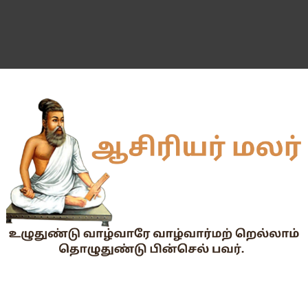
55 வயது ஆசிரியர்களுக்கு Census duty கிடையாது என்பதற
தகுதித் தேர்வெழுதிய ஆசிரியர் எதிர்பார்ப்பு நிறைவேறுமா?
Dr.Radhakrishnan Award 2026–2027க்கு விண்ணப்பிக்கும் வ
2026-27 அரசு மற்றும் அரசு உதவி பெறும் பள்ளிகளில் மாணவர்க
📢 TNPSC குரூப்-1 முதன்மைத் தேர்வு நாள் மாற்றம்!
மக்கள் தொகை கணக்கெடுப்பு பணி : ஓராசிரியர் மற்றும் ஈராசிரியர்
முதலமைச்சரின் காலை உணவு திட்டம் - அனைத்துப் பள்ளித் தலைமை
எந்த அரசியல் கட்சியினரும், எந்த தனியார் அமைப்பும் மாணவர்களை
TNTET தேர்ச்சி விவரம் ஆண்டு வாரியாக
துணை மருத்துவப் படிப்புகளுக்கான கட்டணம் நிர்ணயம்.