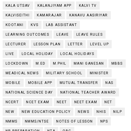
KALA UTSAV
KALANJIYAM APP
KALVI TV
KALVISEITHI
KAMARAJAR
KANAVU AASIRIYAR
KOOTANI
KVS
LAB ASSISTANT
LEARNING OUTCOMES
LEAVE
LEAVE RULES
LECTURER
LESSON PLAN
LETTER
LEVEL UP
LIVE
LOCAL HOLIDAY
LOCAL HOLIDAYS
LOCKDOWN
M.ED
M.PHIL
MANI GANESAN
MBBS
MEADICAL NEWS
MILITARY SCHOOL
MINISTER
MOBILE
MOBILE APP
MUTUAL TRANSFER
NAS
NATIONAL SCIENCE DAY
NATIONAL TEACHER AWARD
NCERT
NCET EXAM
NEET
NEET EXAM
NET
NEW
NEW EDUCATION POLICY
NEWS
NHIS
NILP
NMMS
NMMS/NTSE
NOTES OF LESSON
NPS
NR PREPARATION
NTA
OBC