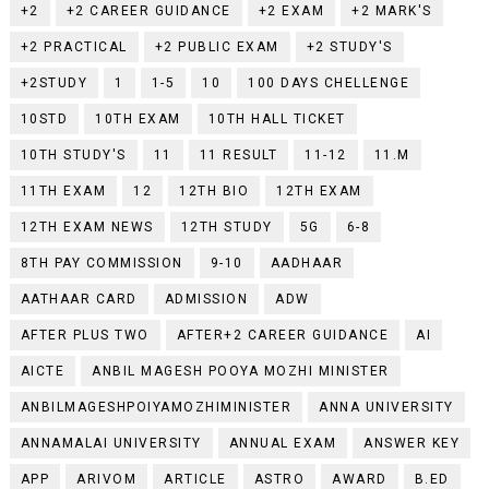
+2
+2 CAREER GUIDANCE
+2 EXAM
+2 MARK'S
+2 PRACTICAL
+2 PUBLIC EXAM
+2 STUDY'S
+2STUDY
1
1-5
10
100 DAYS CHELLENGE
10STD
10TH EXAM
10TH HALL TICKET
10TH STUDY'S
11
11 RESULT
11-12
11.M
11TH EXAM
12
12TH BIO
12TH EXAM
12TH EXAM NEWS
12TH STUDY
5G
6-8
8TH PAY COMMISSION
9-10
AADHAAR
AATHAAR CARD
ADMISSION
ADW
AFTER PLUS TWO
AFTER+2 CAREER GUIDANCE
AI
AICTE
ANBIL MAGESH POOYA MOZHI MINISTER
ANBILMAGESHPOIYAMOZHIMINISTER
ANNA UNIVERSITY
ANNAMALAI UNIVERSITY
ANNUAL EXAM
ANSWER KEY
APP
ARIVOM
ARTICLE
ASTRO
AWARD
B.ED