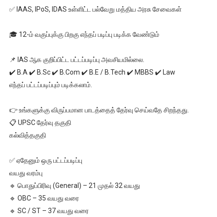
✅ IAAS, IPoS, IDAS உள்ளிட்ட பல்வேறு மத்திய அரசு சேவைகள்
🎓 12-ம் வகுப்புக்கு பிறகு எந்தப் படிப்பு படிக்க வேண்டும்
📌 IAS ஆக குறிப்பிட்ட பட்டப்படிப்பு அவசியமில்லை.
✔️ B.A ✔️ B.Sc ✔️ B.Com ✔️ B.E / B.Tech ✔️ MBBS ✔️ Law
எந்தப் பட்டப்படிப்பும் படிக்கலாம்.
👉 உங்களுக்கு விருப்பமான பாடத்தைத் தேர்வு செய்வதே சிறந்தது.
📋 UPSC தேர்வு தகுதி
கல்வித்தகுதி
✅ ஏதேனும் ஒரு பட்டப்படிப்பு
வயது வரம்பு
🔹 பொதுப்பிரிவு (General) – 21 முதல் 32 வயது
🔹 OBC – 35 வயது வரை
🔹 SC / ST – 37 வயது வரை