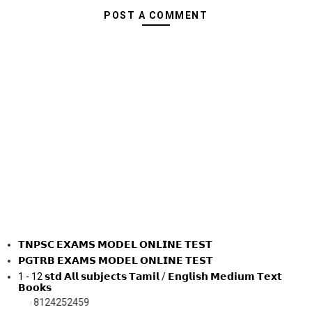
POST A COMMENT
𝗧𝗡𝗣𝗦𝗖 𝗘𝗫𝗔𝗠𝗦 𝗠𝗢𝗗𝗘𝗟 𝗢𝗡𝗟𝗜𝗡𝗘 𝗧𝗘𝗦𝗧
𝗣𝗚𝗧𝗥𝗕 𝗘𝗫𝗔𝗠𝗦 𝗠𝗢𝗗𝗘𝗟 𝗢𝗡𝗟𝗜𝗡𝗘 𝗧𝗘𝗦𝗧
1 - 12 𝘀𝘁𝗱 𝗔𝗹𝗹 𝘀𝘂𝗯𝗷𝗲𝗰𝘁𝘀 𝗧𝗮𝗺𝗶𝗹 / 𝗘𝗻𝗴𝗹𝗶𝘀𝗵 𝗠𝗲𝗱𝗶𝘂𝗺 𝗧𝗲𝘅𝘁
𝗕𝗼𝗼𝗸𝘀
24252459