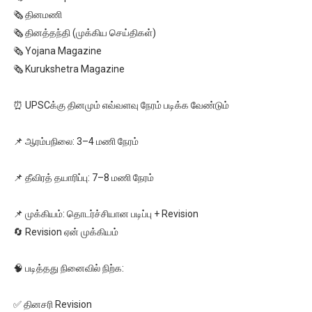
🗞 தினமணி
🗞 தினத்தந்தி (முக்கிய செய்திகள்)
🗞 Yojana Magazine
🗞 Kurukshetra Magazine
⏰ UPSCக்கு தினமும் எவ்வளவு நேரம் படிக்க வேண்டும்
📌 ஆரம்பநிலை: 3–4 மணி நேரம்
📌 தீவிரத் தயாரிப்பு: 7–8 மணி நேரம்
📌 முக்கியம்: தொடர்ச்சியான படிப்பு + Revision
🔄 Revision ஏன் முக்கியம்
🧠 படித்தது நினைவில் நிற்க:
✅ தினசரி Revision