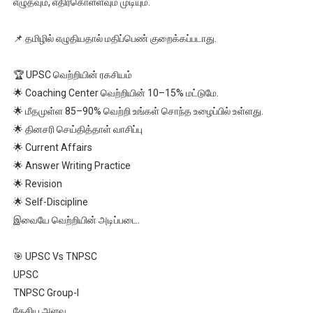
எழுதவும், எதிர்கொள்ளவும் முடியும்.
📌 தமிழில் எழுதியதால் மதிப்பெண் குறைக்கப்படாது.
🏆 UPSC வெற்றியின் ரகசியம்
🌟 Coaching Center வெற்றியின் 10–15% மட்டுமே.
🌟 மீதமுள்ள 85–90% வெற்றி உங்கள் சொந்த உழைப்பில் உள்ளது.
🌟 தினசரி செய்தித்தாள் வாசிப்பு
🌟 Current Affairs
🌟 Answer Writing Practice
🌟 Revision
🌟 Self-Discipline
இவையே வெற்றியின் அடிப்படை.
🎯 UPSC Vs TNPSC
UPSC
TNPSC Group-I
தேசிய அளவு