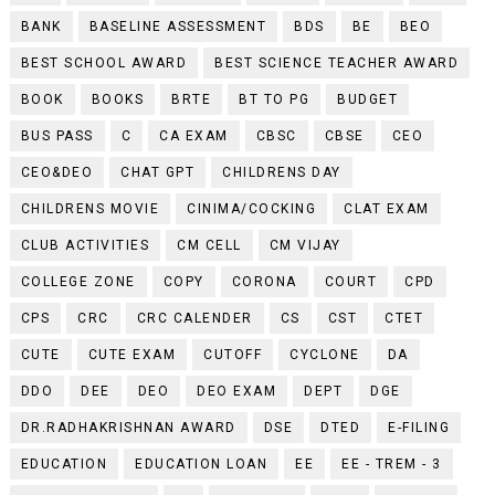
BANK
BASELINE ASSESSMENT
BDS
BE
BEO
BEST SCHOOL AWARD
BEST SCIENCE TEACHER AWARD
BOOK
BOOKS
BRTE
BT TO PG
BUDGET
BUS PASS
C
CA EXAM
CBSC
CBSE
CEO
CEO&DEO
CHAT GPT
CHILDRENS DAY
CHILDRENS MOVIE
CINIMA/COCKING
CLAT EXAM
CLUB ACTIVITIES
CM CELL
CM VIJAY
COLLEGE ZONE
COPY
CORONA
COURT
CPD
CPS
CRC
CRC CALENDER
CS
CST
CTET
CUTE
CUTE EXAM
CUTOFF
CYCLONE
DA
DDO
DEE
DEO
DEO EXAM
DEPT
DGE
DR.RADHAKRISHNAN AWARD
DSE
DTED
E-FILING
EDUCATION
EDUCATION LOAN
EE
EE - TREM - 3