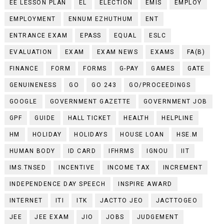
EE LESSON PLAN
EL
ELECTION
EMIS
EMPLOY
EMPLOYMENT
ENNUM EZHUTHUM
ENT
ENTRANCE EXAM
EPASS
EQUAL
ESLC
EVALUATION
EXAM
EXAM NEWS
EXAMS
FA(B)
FINANCE
FORM
FORMS
G-PAY
GAMES
GATE
GENUINENESS
GO
GO 243
GO/PROCEEDINGS
GOOGLE
GOVERNMENT GAZETTE
GOVERNMENT JOB
GPF
GUIDE
HALL TICKET
HEALTH
HELPLINE
HM
HOLIDAY
HOLIDAYS
HOUSE LOAN
HSE.M
HUMAN BODY
ID CARD
IFHRMS
IGNOU
IIT
IMS.TNSED
INCENTIVE
INCOME TAX
INCREMENT
INDEPENDENCE DAY SPEECH
INSPIRE AWARD
INTERNET
ITI
ITK
JACTTO JEO
JACTTOGEO
JEE
JEE EXAM
JIO
JOBS
JUDGEMENT