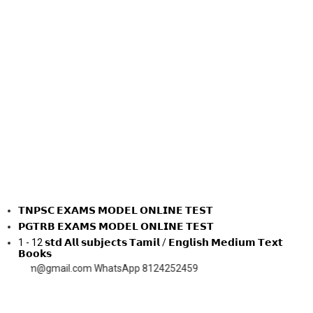
𝗧𝗡𝗣𝗦𝗖 𝗘𝗫𝗔𝗠𝗦 𝗠𝗢𝗗𝗘𝗟 𝗢𝗡𝗟𝗜𝗡𝗘 𝗧𝗘𝗦𝗧
𝗣𝗚𝗧𝗥𝗕 𝗘𝗫𝗔𝗠𝗦 𝗠𝗢𝗗𝗘𝗟 𝗢𝗡𝗟𝗜𝗡𝗘 𝗧𝗘𝗦𝗧
1 - 12 𝘀𝘁𝗱 𝗔𝗹𝗹 𝘀𝘂𝗯𝗷𝗲𝗰𝘁𝘀 𝗧𝗮𝗺𝗶𝗹 / 𝗘𝗻𝗴𝗹𝗶𝘀𝗵 𝗠𝗲𝗱𝗶𝘂𝗺 𝗧𝗲𝘅𝘁
𝗕𝗼𝗼𝗸𝘀
@gmail.com WhatsApp 8124252459