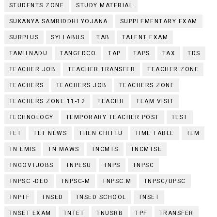
STUDENTS ZONE
STUDY MATERIAL
SUKANYA SAMRIDDHI YOJANA
SUPPLEMENTARY EXAM
SURPLUS
SYLLABUS
TAB
TALENT EXAM
TAMILNADU
TANGEDCO
TAP
TAPS
TAX
TDS
TEACHER JOB
TEACHER TRANSFER
TEACHER ZONE
TEACHERS
TEACHERS JOB
TEACHERS ZONE
TEACHERS ZONE 11-12
TEACHH
TEAM VISIT
TECHNOLOGY
TEMPORARY TEACHER POST
TEST
TET
TET NEWS
THEN CHITTU
TIME TABLE
TLM
TN EMIS
TN MAWS
TNCMTS
TNCMTSE
TNGOVTJOBS
TNPESU
TNPS
TNPSC
TNPSC -DEO
TNPSC-M
TNPSC.M
TNPSC/UPSC
TNPTF
TNSED
TNSED SCHOOL
TNSET
TNSET EXAM
TNTET
TNUSRB
TPF
TRANSFER