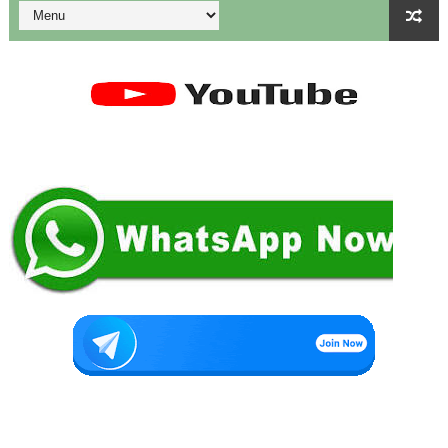
துணை மருத்துவப் படிப்புகளுக்கான கட்டணம் நிர்ணயம்.
கையில வாங்கினேன், பையில போடல... காசு போன இடம் தெரியல... ப
Tamil Nadu Govt’s New WhatsApp Service: "Namma Arasu
மாணவிகளுக்கு தற்காப்புக் கலை பயிற்சி வழங்குதல் தொடர்பாக மா
கலைத் திருவிழா போட்டிகள் 2026 - அனைத்து படிவங்களும் ஒரே த