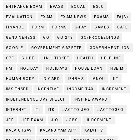
ENTRANCE EXAM
EPASS
EQUAL
ESLC
EVALUATION
EXAM
EXAM NEWS
EXAMS
FA(B)
FINANCE
FORM
FORMS
G-PAY
GAMES
GATE
GENUINENESS
GO
GO 243
GO/PROCEEDINGS
GOOGLE
GOVERNMENT GAZETTE
GOVERNMENT JOB
GPF
GUIDE
HALL TICKET
HEALTH
HELPLINE
HM
HOLIDAY
HOLIDAYS
HOUSE LOAN
HSE.M
HUMAN BODY
ID CARD
IFHRMS
IGNOU
IIT
IMS.TNSED
INCENTIVE
INCOME TAX
INCREMENT
INDEPENDENCE DAY SPEECH
INSPIRE AWARD
INTERNET
ITI
ITK
JACTTO JEO
JACTTOGEO
JEE
JEE EXAM
JIO
JOBS
JUDGEMENT
KALA UTSAV
KALANJIYAM APP
KALVI TV