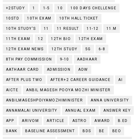
+2STUDY
1
1-5
10
100 DAYS CHELLENGE
10STD
10TH EXAM
10TH HALL TICKET
10TH STUDY'S
11
11 RESULT
11-12
11.M
11TH EXAM
12
12TH BIO
12TH EXAM
12TH EXAM NEWS
12TH STUDY
5G
6-8
8TH PAY COMMISSION
9-10
AADHAAR
AATHAAR CARD
ADMISSION
ADW
AFTER PLUS TWO
AFTER+2 CAREER GUIDANCE
AI
AICTE
ANBIL MAGESH POOYA MOZHI MINISTER
ANBILMAGESHPOIYAMOZHIMINISTER
ANNA UNIVERSITY
ANNAMALAI UNIVERSITY
ANNUAL EXAM
ANSWER KEY
APP
ARIVOM
ARTICLE
ASTRO
AWARD
B.ED
BANK
BASELINE ASSESSMENT
BDS
BE
BEO