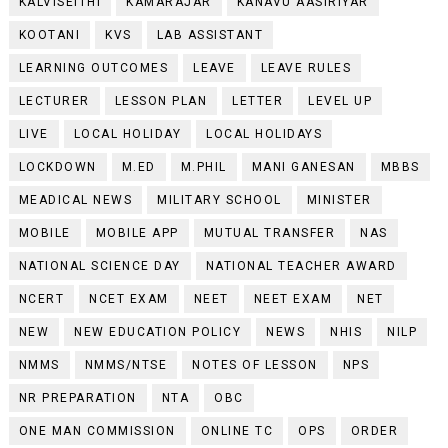
KALVISEITHI
KAMARAJAR
KANAVU AASIRIYAR
KOOTANI
KVS
LAB ASSISTANT
LEARNING OUTCOMES
LEAVE
LEAVE RULES
LECTURER
LESSON PLAN
LETTER
LEVEL UP
LIVE
LOCAL HOLIDAY
LOCAL HOLIDAYS
LOCKDOWN
M.ED
M.PHIL
MANI GANESAN
MBBS
MEADICAL NEWS
MILITARY SCHOOL
MINISTER
MOBILE
MOBILE APP
MUTUAL TRANSFER
NAS
NATIONAL SCIENCE DAY
NATIONAL TEACHER AWARD
NCERT
NCET EXAM
NEET
NEET EXAM
NET
NEW
NEW EDUCATION POLICY
NEWS
NHIS
NILP
NMMS
NMMS/NTSE
NOTES OF LESSON
NPS
NR PREPARATION
NTA
OBC
ONE MAN COMMISSION
ONLINE TC
OPS
ORDER