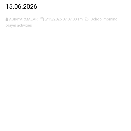
15.06.2026
ASIRIYARMALAR
6/15/2026 07:07:00 am
School morning
prayer activities