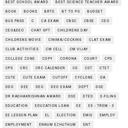
BEST SCHOOL AWARD
BEST SCIENCE TEACHER AWARD
BOOK
BOOKS
BRTE
BT TO PG
BUDGET
BUS PASS
C
CA EXAM
CBSC
CBSE
CEO
CEO&DEO
CHAT GPT
CHILDRENS DAY
CHILDRENS MOVIE
CINIMA/COCKING
CLAT EXAM
CLUB ACTIVITIES
CM CELL
CM VIJAY
COLLEGE ZONE
COPY
CORONA
COURT
CPD
CPS
CRC
CRC CALENDER
CS
CST
CTET
CUTE
CUTE EXAM
CUTOFF
CYCLONE
DA
DDO
DEE
DEO
DEO EXAM
DEPT
DGE
DR.RADHAKRISHNAN AWARD
DSE
DTED
E-FILING
EDUCATION
EDUCATION LOAN
EE
EE - TREM - 3
EE LESSON PLAN
EL
ELECTION
EMIS
EMPLOY
EMPLOYMENT
ENNUM EZHUTHUM
ENT