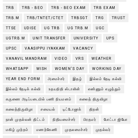
TRB
TRB - BEO
TRB - BEO EXAM
TRB EXAM
TRB.M
TRB/TNTET/CTET
TRBSGT
TRG
TRUST
TTSE
UDISE
UG TRB
UG TRB.M
UGC
UGTRB.M
UNIT TRANSFER
UNIVERSITY
UPS
UPSC
VAASIPPU IYAKKAM
VACANCY
VANAVIL MANDRAM
VIDEO
VRS
WEATHER
WHATSAPP
WISH
WOMEN'S DAY
WORKING DAY
YEAR END FORM
அமைச்சர்
இதழ்
இல்லம் தேடி கல்வி
இல்லம் தேடிக் கல்வி
உதயநிதி ஸ்டாலின்
எண்ணும் எழுத்தும்
கருணை அடிப்படையில் பணி நியமனம்
கலைத் திருவிழா
கலைத்திருவிழா
சமையல்
டிட்டோஜாக்
திறன்
நான் முதல்வன் திட்டம்
நிதியமைச்சர்
பிரதமர்
போட்டா ஜியோ
மகிழ் முற்றம்
மணற்கேணி
முதலமைச்சர்
முதல்வர்