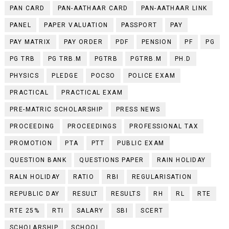
PAN CARD
PAN-AATHAAR CARD
PAN-AATHAAR LINK
PANEL
PAPER VALUATION
PASSPORT
PAY
PAY MATRIX
PAY ORDER
PDF
PENSION
PF
PG
PG TRB
PG TRB.M
PGTRB
PGTRB.M
PH.D
PHYSICS
PLEDGE
POCSO
POLICE EXAM
PRACTICAL
PRACTICAL EXAM
PRE-MATRIC SCHOLARSHIP
PRESS NEWS
PROCEEDING
PROCEEDINGS
PROFESSIONAL TAX
PROMOTION
PTA
PTT
PUBLIC EXAM
QUESTION BANK
QUESTIONS PAPER
RAIN HOLIDAY
RALN HOLIDAY
RATIO
RBI
REGULARISATION
REPUBLIC DAY
RESULT
RESULTS
RH
RL
RTE
RTE 25%
RTI
SALARY
SBI
SCERT
SCHOLARSHIP
SCHOOL