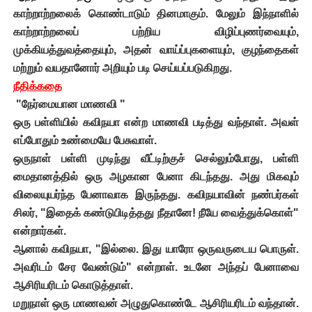
காற்றாற்றலைக்
கொண்டாடும் தினமாகும். மேலும் இந்நாளில்
காற்றாற்றலைப் பற்றிய விழிப்புணர்வையும்,
முக்கியத்துவத்தையும், அதன் வாய்ப்புகளையும், குழந்தைகள்
மற்றும் வயதானோர் அறியும் படி செய்யப்படுகிறது.
நீதிக்கதை
"நேர்மையான மாணவி "
ஒரு பள்ளியில் கவிநயா என்ற மாணவி படித்து வந்தாள். அவள்
எப்போதும் உண்மையே பேசுவாள்.
ஒருநாள் பள்ளி முடிந்து வீட்டிற்குச் செல்லும்போது, பள்ளி
மைதானத்தில் ஒரு அழகான பேனா கிடந்தது. அது மிகவும்
விலையுயர்ந்த பேனாவாக இருந்தது. கவிநயாவின் நண்பர்கள்
சிலர், "இதைக் கண்டுபிடித்தது நீதானே! நீயே வைத்துக்கொள்"
என்றார்கள்.
ஆனால் கவிநயா, "இல்லை. இது யாரோ ஒருவருடைய பொருள்.
அவரிடம் சேர வேண்டும்" என்றாள். உடனே அந்தப் பேனாவை
ஆசிரியரிடம் கொடுத்தாள்.
மறுநாள் ஒரு மாணவன் அழுதுகொண்டே ஆசிரியரிடம் வந்தான்.