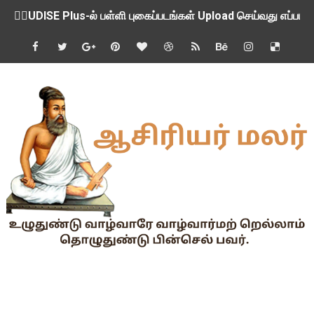
💁‍♂️UDISE Plus-ல் பள்ளி புகைப்படங்கள் Upload செய்வது எப்பட
ஒருங்கிணைந்த பள்ளிக் கல்வியின் மாநிலத் திட்ட இயக்குநர் Dr.
பள்ளி வளாகங்களில் அரசியல் / மத / சாதிய அமைப்புகளின் கூட்டங்
ஆகஸ்ட் 3ம் தேதி அன்று உள்ளூர் விடுமுறை அறிவிப்பு
பி.லிட் மற்றும் பி.எட்உயர்கல்வி ஊக்க ஊதியம் பிடித்தம் செய்ய 
சங்கங்களுடன் பள்ளிக்கல்வித்துறை அமைச்சர் நாளை பேச்சுவார்த
💻 மாணவர்கள் கட்டாயம் தெரிந்து கொள்ள வேண்டிய சிறந்த Onl
🎓 B.E./B.Tech முடித்த பிறகு என்னென்ன போட்டித் தேர்வுகள் மற
TAPS Interim Payout - தெளிவுரைகள் வெளியீடு
GPF மீதான வட்டி வீதம் நிர்ணயம் செய்து அரசாணை வெளியீடு