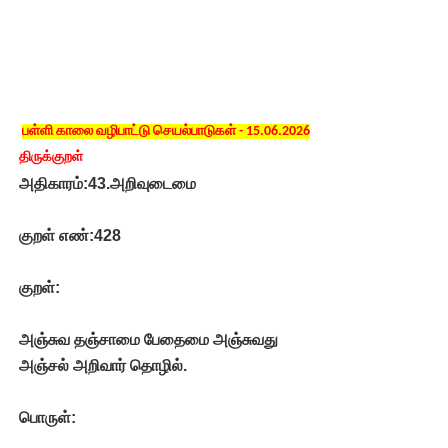
பள்ளி காலை வழிபாட்டு செயல்பாடுகள் - 15.06.2026
திருக்குறள்
அதிகாரம்:43.அறிவுடைமை
குறள் எண்:428
குறள்:
அஞ்சுவ தஞ்சாமை பேதைமை அஞ்சுவது
அஞ்சல் அறிவார் தொழில்.
பொருள்: