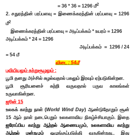
2
= 36 * 36 = 1296 மீ
2. சதுரத்தின் பரப்பளவு = இணைக்கர
த்தின் பரப்பளவு =
1296
2
மீ
இணைக்கரத்தின் பரப்பளவு = அடிப்பக்கம் * உயரம் =
1296
அடிப்பக்கம் * 24 = 1296
அடிப்பக்கம் = 1296 / 24
= 54 மீ
விடை : 54மீ
புவியியலும் சுற்றுசூழலும் :
பூமி தனது அச்சில் சுழல்வதால் பகலும் இரவும் ஏற்படுகின்றன.
பூமி சூரியனைச் சுற்றி வருவதால் பருவ காலங்கள்
உருவாகின்றன.
ஜூன் 15
உலகக் காற்று நாள்
(
World Wind Day
)
ஆண்டுதோறும்
சூன்
15
ஆம் நாள் நடைபெறும் உலகளாவிய நிகழ்ச்சியாகும். இதை
ஐரோப்பிய காற்று ஆற்றல் ஆணையமும்
,
உலகளாவிய காற்று
ஆற்றல் மன்றமும்
ஒழுங்குப்படுத்தி வருகின்றது.
.
இது