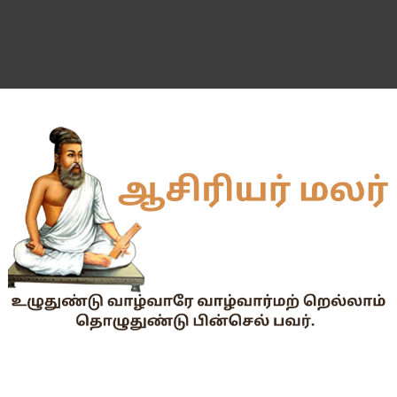
வகுப்பறை உற்று நோக்கல் சார்ந்து கல்வி அலுவலர்களுக்கான வழிக
55 வயது ஆசிரியர்களுக்கு Census duty கிடையாது என்பதற
தகுதித் தேர்வெழுதிய ஆசிரியர் எதிர்பார்ப்பு நிறைவேறுமா?
Dr.Radhakrishnan Award 2026–2027க்கு விண்ணப்பிக்கும் வ
2026-27 அரசு மற்றும் அரசு உதவி பெறும் பள்ளிகளில் மாணவர்க
📢 TNPSC குரூப்-1 முதன்மைத் தேர்வு நாள் மாற்றம்!
மக்கள் தொகை கணக்கெடுப்பு பணி : ஓராசிரியர் மற்றும் ஈராசிரியர்
முதலமைச்சரின் காலை உணவு திட்டம் - அனைத்துப் பள்ளித் தலைமை
எந்த அரசியல் கட்சியினரும், எந்த தனியார் அமைப்பும் மாணவர்களை
TNTET தேர்ச்சி விவரம் ஆண்டு வாரியாக