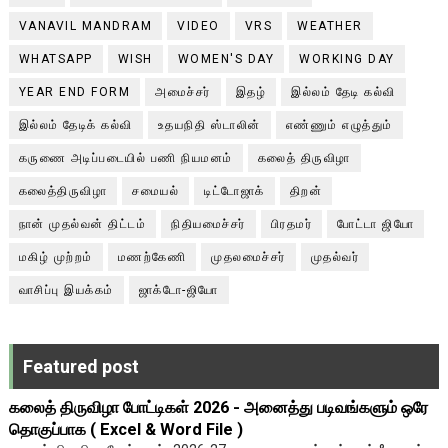
VANAVIL MANDRAM
VIDEO
VRS
WEATHER
WHATSAPP
WISH
WOMEN'S DAY
WORKING DAY
YEAR END FORM
அமைச்சர்
இதழ்
இல்லம் தேடி கல்வி
இல்லம் தேடிக் கல்வி
உதயநிதி ஸ்டாலின்
எண்ணும் எழுத்தும்
கருணை அடிப்படையில் பணி நியமனம்
கலைத் திருவிழா
கலைத்திருவிழா
சமையல்
டிட்டோஜாக்
திறன்
நான் முதல்வன் திட்டம்
நிதியமைச்சர்
பிரதமர்
போட்டா ஜியோ
மகிழ் முற்றம்
மணற்கேணி
முதலமைச்சர்
முதல்வர்
வாசிப்பு இயக்கம்
ஜாக்டோ-ஜியோ
Featured post
கலைத் திருவிழா போட்டிகள் 2026 - அனைத்து படிவங்களும் ஒரே
தொகுப்பாக ( Excel & Word File )