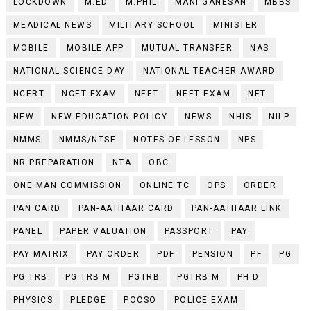
LOCKDOWN
M.ED
M.PHIL
MANI GANESAN
MBBS
MEADICAL NEWS
MILITARY SCHOOL
MINISTER
MOBILE
MOBILE APP
MUTUAL TRANSFER
NAS
NATIONAL SCIENCE DAY
NATIONAL TEACHER AWARD
NCERT
NCET EXAM
NEET
NEET EXAM
NET
NEW
NEW EDUCATION POLICY
NEWS
NHIS
NILP
NMMS
NMMS/NTSE
NOTES OF LESSON
NPS
NR PREPARATION
NTA
OBC
ONE MAN COMMISSION
ONLINE TC
OPS
ORDER
PAN CARD
PAN-AATHAAR CARD
PAN-AATHAAR LINK
PANEL
PAPER VALUATION
PASSPORT
PAY
PAY MATRIX
PAY ORDER
PDF
PENSION
PF
PG
PG TRB
PG TRB.M
PGTRB
PGTRB.M
PH.D
PHYSICS
PLEDGE
POCSO
POLICE EXAM