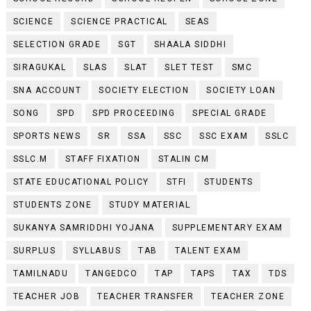
SCIENCE
SCIENCE PRACTICAL
SEAS
SELECTION GRADE
SGT
SHAALA SIDDHI
SIRAGUKAL
SLAS
SLAT
SLET TEST
SMC
SNA ACCOUNT
SOCIETY ELECTION
SOCIETY LOAN
SONG
SPD
SPD PROCEEDING
SPECIAL GRADE
SPORTS NEWS
SR
SSA
SSC
SSC EXAM
SSLC
SSLC.M
STAFF FIXATION
STALIN CM
STATE EDUCATIONAL POLICY
STFI
STUDENTS
STUDENTS ZONE
STUDY MATERIAL
SUKANYA SAMRIDDHI YOJANA
SUPPLEMENTARY EXAM
SURPLUS
SYLLABUS
TAB
TALENT EXAM
TAMILNADU
TANGEDCO
TAP
TAPS
TAX
TDS
TEACHER JOB
TEACHER TRANSFER
TEACHER ZONE