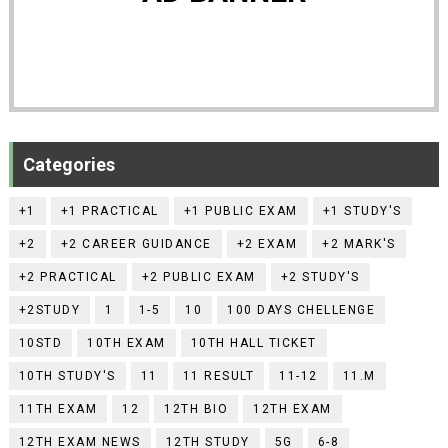
Categories
+1
+1 PRACTICAL
+1 PUBLIC EXAM
+1 STUDY'S
+2
+2 CAREER GUIDANCE
+2 EXAM
+2 MARK'S
+2 PRACTICAL
+2 PUBLIC EXAM
+2 STUDY'S
+2STUDY
1
1-5
10
100 DAYS CHELLENGE
10STD
10TH EXAM
10TH HALL TICKET
10TH STUDY'S
11
11 RESULT
11-12
11.M
11TH EXAM
12
12TH BIO
12TH EXAM
12TH EXAM NEWS
12TH STUDY
5G
6-8