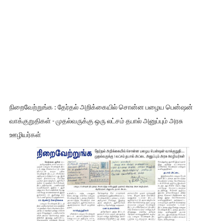
நிறைவேற்றுங்க : தேர்தல் அறிக்கையில் சொன்ன பழைய பென்ஷன்
வாக்குறுதிகள் - முதல்வருக்கு ஒரு லட்சம் தபால் அனுப்பும் அரசு
ஊழியர்கள்