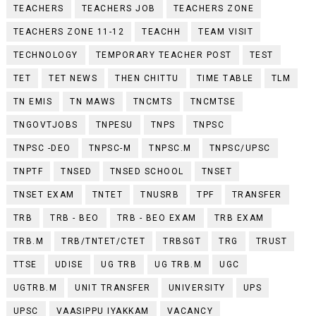
TEACHERS
TEACHERS JOB
TEACHERS ZONE
TEACHERS ZONE 11-12
TEACHH
TEAM VISIT
TECHNOLOGY
TEMPORARY TEACHER POST
TEST
TET
TET NEWS
THEN CHITTU
TIME TABLE
TLM
TN EMIS
TN MAWS
TNCMTS
TNCMTSE
TNGOVTJOBS
TNPESU
TNPS
TNPSC
TNPSC -DEO
TNPSC-M
TNPSC.M
TNPSC/UPSC
TNPTF
TNSED
TNSED SCHOOL
TNSET
TNSET EXAM
TNTET
TNUSRB
TPF
TRANSFER
TRB
TRB - BEO
TRB - BEO EXAM
TRB EXAM
TRB.M
TRB/TNTET/CTET
TRBSGT
TRG
TRUST
TTSE
UDISE
UG TRB
UG TRB.M
UGC
UGTRB.M
UNIT TRANSFER
UNIVERSITY
UPS
UPSC
VAASIPPU IYAKKAM
VACANCY