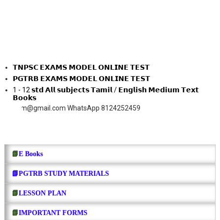
𝗧𝗡𝗣𝗦𝗖 𝗘𝗫𝗔𝗠𝗦 𝗠𝗢𝗗𝗘𝗟 𝗢𝗡𝗟𝗜𝗡𝗘 𝗧𝗘𝗦𝗧
𝗣𝗚𝗧𝗥𝗕 𝗘𝗫𝗔𝗠𝗦 𝗠𝗢𝗗𝗘𝗟 𝗢𝗡𝗟𝗜𝗡𝗘 𝗧𝗘𝗦𝗧
1 - 12 𝘀𝘁𝗱 𝗔𝗹𝗹 𝘀𝘂𝗯𝗷𝗲𝗰𝘁𝘀 𝗧𝗮𝗺𝗶𝗹 / 𝗘𝗻𝗴𝗹𝗶𝘀𝗵 𝗠𝗲𝗱𝗶𝘂𝗺 𝗧𝗲𝘅𝘁
𝗕𝗼𝗼𝗸𝘀
@gmail.com WhatsApp 8124252459
📗
E Books
📗PGTRB STUDY MATERIALS
📗
LESSON PLAN
📗
IMPORTANT FORMS