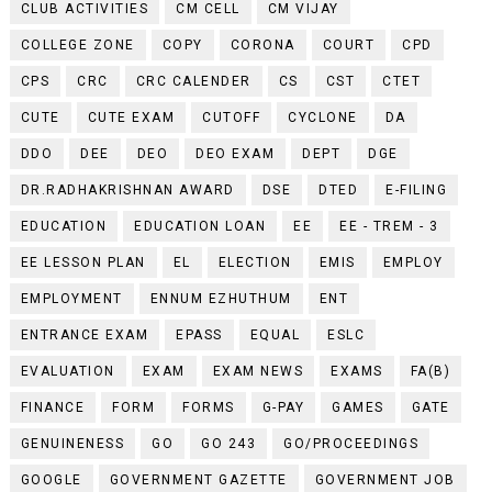
CLUB ACTIVITIES
CM CELL
CM VIJAY
COLLEGE ZONE
COPY
CORONA
COURT
CPD
CPS
CRC
CRC CALENDER
CS
CST
CTET
CUTE
CUTE EXAM
CUTOFF
CYCLONE
DA
DDO
DEE
DEO
DEO EXAM
DEPT
DGE
DR.RADHAKRISHNAN AWARD
DSE
DTED
E-FILING
EDUCATION
EDUCATION LOAN
EE
EE - TREM - 3
EE LESSON PLAN
EL
ELECTION
EMIS
EMPLOY
EMPLOYMENT
ENNUM EZHUTHUM
ENT
ENTRANCE EXAM
EPASS
EQUAL
ESLC
EVALUATION
EXAM
EXAM NEWS
EXAMS
FA(B)
FINANCE
FORM
FORMS
G-PAY
GAMES
GATE
GENUINENESS
GO
GO 243
GO/PROCEEDINGS
GOOGLE
GOVERNMENT GAZETTE
GOVERNMENT JOB