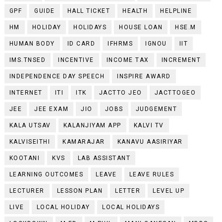
GPF
GUIDE
HALL TICKET
HEALTH
HELPLINE
HM
HOLIDAY
HOLIDAYS
HOUSE LOAN
HSE.M
HUMAN BODY
ID CARD
IFHRMS
IGNOU
IIT
IMS.TNSED
INCENTIVE
INCOME TAX
INCREMENT
INDEPENDENCE DAY SPEECH
INSPIRE AWARD
INTERNET
ITI
ITK
JACTTO JEO
JACTTOGEO
JEE
JEE EXAM
JIO
JOBS
JUDGEMENT
KALA UTSAV
KALANJIYAM APP
KALVI TV
KALVISEITHI
KAMARAJAR
KANAVU AASIRIYAR
KOOTANI
KVS
LAB ASSISTANT
LEARNING OUTCOMES
LEAVE
LEAVE RULES
LECTURER
LESSON PLAN
LETTER
LEVEL UP
LIVE
LOCAL HOLIDAY
LOCAL HOLIDAYS