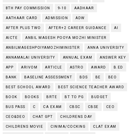
8TH PAY COMMISSION
9-10
AADHAAR
AATHAAR CARD
ADMISSION
ADW
AFTER PLUS TWO
AFTER+2 CAREER GUIDANCE
AI
AICTE
ANBIL MAGESH POOYA MOZHI MINISTER
ANBILMAGESHPOIYAMOZHIMINISTER
ANNA UNIVERSITY
ANNAMALAI UNIVERSITY
ANNUAL EXAM
ANSWER KEY
APP
ARIVOM
ARTICLE
ASTRO
AWARD
B.ED
BANK
BASELINE ASSESSMENT
BDS
BE
BEO
BEST SCHOOL AWARD
BEST SCIENCE TEACHER AWARD
BOOK
BOOKS
BRTE
BT TO PG
BUDGET
BUS PASS
C
CA EXAM
CBSC
CBSE
CEO
CEO&DEO
CHAT GPT
CHILDRENS DAY
CHILDRENS MOVIE
CINIMA/COCKING
CLAT EXAM