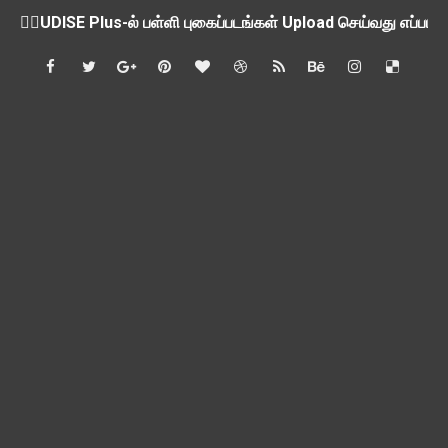
💁‍♂️UDISE Plus-ல் பள்ளி புகைப்படங்கள் Upload செய்வது எப்பட
ஒருங்கிணைந்த பள்ளிக் கல்வியின் மாநிலத் திட்ட இயக்குநர் Dr.
பள்ளி வளாகங்களில் அரசியல் / மத / சாதிய அமைப்புகளின் கூட்டங்
ஆகஸ்ட் 3ம் தேதி அன்று உள்ளூர் விடுமுறை அறிவிப்பு
பி.லிட் மற்றும் பி.எட்உயர்கல்வி ஊக்க ஊதியம் பிடித்தம் செய்ய 
சங்கங்களுடன் பள்ளிக்கல்வித்துறை அமைச்சர் நாளை பேச்சுவார்த
💻 மாணவர்கள் கட்டாயம் தெரிந்து கொள்ள வேண்டிய சிறந்த Onl
🎓 B.E./B.Tech முடித்த பிறகு என்னென்ன போட்டித் தேர்வுகள் மற
TAPS Interim Payout - தெளிவுரைகள் வெளியீடு
GPF மீதான வட்டி வீதம் நிர்ணயம் செய்து அரசாணை வெளியீடு