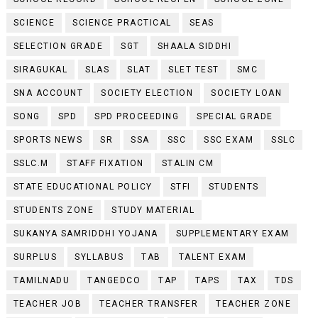
SCIENCE
SCIENCE PRACTICAL
SEAS
SELECTION GRADE
SGT
SHAALA SIDDHI
SIRAGUKAL
SLAS
SLAT
SLET TEST
SMC
SNA ACCOUNT
SOCIETY ELECTION
SOCIETY LOAN
SONG
SPD
SPD PROCEEDING
SPECIAL GRADE
SPORTS NEWS
SR
SSA
SSC
SSC EXAM
SSLC
SSLC.M
STAFF FIXATION
STALIN CM
STATE EDUCATIONAL POLICY
STFI
STUDENTS
STUDENTS ZONE
STUDY MATERIAL
SUKANYA SAMRIDDHI YOJANA
SUPPLEMENTARY EXAM
SURPLUS
SYLLABUS
TAB
TALENT EXAM
TAMILNADU
TANGEDCO
TAP
TAPS
TAX
TDS
TEACHER JOB
TEACHER TRANSFER
TEACHER ZONE