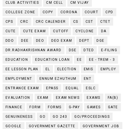
CLUB ACTIVITIES
CM CELL
CM VIJAY
COLLEGE ZONE
COPY
CORONA
COURT
CPD
CPS
CRC
CRC CALENDER
CS
CST
CTET
CUTE
CUTE EXAM
CUTOFF
CYCLONE
DA
DDO
DEE
DEO
DEO EXAM
DEPT
DGE
DR.RADHAKRISHNAN AWARD
DSE
DTED
E-FILING
EDUCATION
EDUCATION LOAN
EE
EE - TREM - 3
EE LESSON PLAN
EL
ELECTION
EMIS
EMPLOY
EMPLOYMENT
ENNUM EZHUTHUM
ENT
ENTRANCE EXAM
EPASS
EQUAL
ESLC
EVALUATION
EXAM
EXAM NEWS
EXAMS
FA(B)
FINANCE
FORM
FORMS
G-PAY
GAMES
GATE
GENUINENESS
GO
GO 243
GO/PROCEEDINGS
GOOGLE
GOVERNMENT GAZETTE
GOVERNMENT JOB