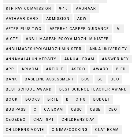
8TH PAY COMMISSION
9-10
AADHAAR
AATHAAR CARD
ADMISSION
ADW
AFTER PLUS TWO
AFTER+2 CAREER GUIDANCE
AI
AICTE
ANBIL MAGESH POOYA MOZHI MINISTER
ANBILMAGESHPOIYAMOZHIMINISTER
ANNA UNIVERSITY
ANNAMALAI UNIVERSITY
ANNUAL EXAM
ANSWER KEY
APP
ARIVOM
ARTICLE
ASTRO
AWARD
B.ED
BANK
BASELINE ASSESSMENT
BDS
BE
BEO
BEST SCHOOL AWARD
BEST SCIENCE TEACHER AWARD
BOOK
BOOKS
BRTE
BT TO PG
BUDGET
BUS PASS
C
CA EXAM
CBSC
CBSE
CEO
CEO&DEO
CHAT GPT
CHILDRENS DAY
CHILDRENS MOVIE
CINIMA/COCKING
CLAT EXAM