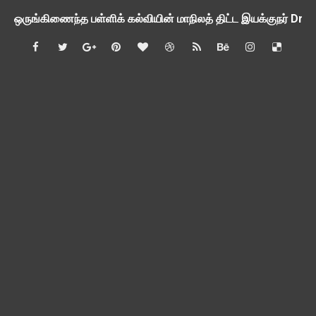
ஒருங்கிணைந்த பள்ளிக் கல்வியின் மாநிலத் திட்ட இயக்குநர் Dr.
பள்ளி வளாகங்களில் அரசியல் / மத / சாதிய அமைப்புகளின் கூட்டங்
ஆகஸ்ட் 3ம் தேதி அன்று உள்ளூர் விடுமுறை அறிவிப்பு
பி.லிட் மற்றும் பி.எட்உயர்கல்வி ஊக்க ஊதியம் பிடித்தம் செய்ய 
சங்கங்களுடன் பள்ளிக்கல்வித்துறை அமைச்சர் நாளை பேச்சுவார்த
💻 மாணவர்கள் கட்டாயம் தெரிந்து கொள்ள வேண்டிய சிறந்த Onl
🎓 B.E./B.Tech முடித்த பிறகு என்னென்ன போட்டித் தேர்வுகள் மற
TAPS Interim Payout - தெளிவுரைகள் வெளியீடு
GPF மீதான வட்டி வீதம் நிர்ணயம் செய்து அரசாணை வெளியீடு
வகுப்பறை உற்று நோக்கல் சார்ந்து கல்வி அலுவலர்களுக்கான வழிக