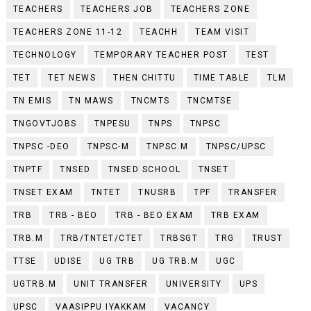
TEACHERS
TEACHERS JOB
TEACHERS ZONE
TEACHERS ZONE 11-12
TEACHH
TEAM VISIT
TECHNOLOGY
TEMPORARY TEACHER POST
TEST
TET
TET NEWS
THEN CHITTU
TIME TABLE
TLM
TN EMIS
TN MAWS
TNCMTS
TNCMTSE
TNGOVTJOBS
TNPESU
TNPS
TNPSC
TNPSC -DEO
TNPSC-M
TNPSC.M
TNPSC/UPSC
TNPTF
TNSED
TNSED SCHOOL
TNSET
TNSET EXAM
TNTET
TNUSRB
TPF
TRANSFER
TRB
TRB - BEO
TRB - BEO EXAM
TRB EXAM
TRB.M
TRB/TNTET/CTET
TRBSGT
TRG
TRUST
TTSE
UDISE
UG TRB
UG TRB.M
UGC
UGTRB.M
UNIT TRANSFER
UNIVERSITY
UPS
UPSC
VAASIPPU IYAKKAM
VACANCY