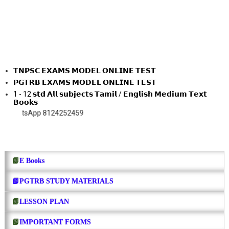
𝗧𝗡𝗣𝗦𝗖 𝗘𝗫𝗔𝗠𝗦 𝗠𝗢𝗗𝗘𝗟 𝗢𝗡𝗟𝗜𝗡𝗘 𝗧𝗘𝗦𝗧
𝗣𝗚𝗧𝗥𝗕 𝗘𝗫𝗔𝗠𝗦 𝗠𝗢𝗗𝗘𝗟 𝗢𝗡𝗟𝗜𝗡𝗘 𝗧𝗘𝗦𝗧
1 - 12 𝘀𝘁𝗱 𝗔𝗹𝗹 𝘀𝘂𝗯𝗷𝗲𝗰𝘁𝘀 𝗧𝗮𝗺𝗶𝗹 / 𝗘𝗻𝗴𝗹𝗶𝘀𝗵 𝗠𝗲𝗱𝗶𝘂𝗺 𝗧𝗲𝘅𝘁
𝗕𝗼𝗼𝗸𝘀
App 8124252459
📗
E Books
📗PGTRB STUDY MATERIALS
📗
LESSON PLAN
📗
IMPORTANT FORMS