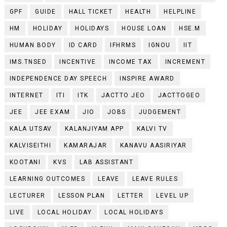
GPF
GUIDE
HALL TICKET
HEALTH
HELPLINE
HM
HOLIDAY
HOLIDAYS
HOUSE LOAN
HSE.M
HUMAN BODY
ID CARD
IFHRMS
IGNOU
IIT
IMS.TNSED
INCENTIVE
INCOME TAX
INCREMENT
INDEPENDENCE DAY SPEECH
INSPIRE AWARD
INTERNET
ITI
ITK
JACTTO JEO
JACTTOGEO
JEE
JEE EXAM
JIO
JOBS
JUDGEMENT
KALA UTSAV
KALANJIYAM APP
KALVI TV
KALVISEITHI
KAMARAJAR
KANAVU AASIRIYAR
KOOTANI
KVS
LAB ASSISTANT
LEARNING OUTCOMES
LEAVE
LEAVE RULES
LECTURER
LESSON PLAN
LETTER
LEVEL UP
LIVE
LOCAL HOLIDAY
LOCAL HOLIDAYS