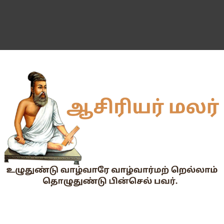
55 வயது ஆசிரியர்களுக்கு Census duty கிடையாது என்பதற
தகுதித் தேர்வெழுதிய ஆசிரியர் எதிர்பார்ப்பு நிறைவேறுமா?
Dr.Radhakrishnan Award 2026–2027க்கு விண்ணப்பிக்கும் வ
2026-27 அரசு மற்றும் அரசு உதவி பெறும் பள்ளிகளில் மாணவர்க
📢 TNPSC குரூப்-1 முதன்மைத் தேர்வு நாள் மாற்றம்!
மக்கள் தொகை கணக்கெடுப்பு பணி : ஓராசிரியர் மற்றும் ஈராசிரியர்
முதலமைச்சரின் காலை உணவு திட்டம் - அனைத்துப் பள்ளித் தலைமை
எந்த அரசியல் கட்சியினரும், எந்த தனியார் அமைப்பும் மாணவர்களை
TNTET தேர்ச்சி விவரம் ஆண்டு வாரியாக
துணை மருத்துவப் படிப்புகளுக்கான கட்டணம் நிர்ணயம்.