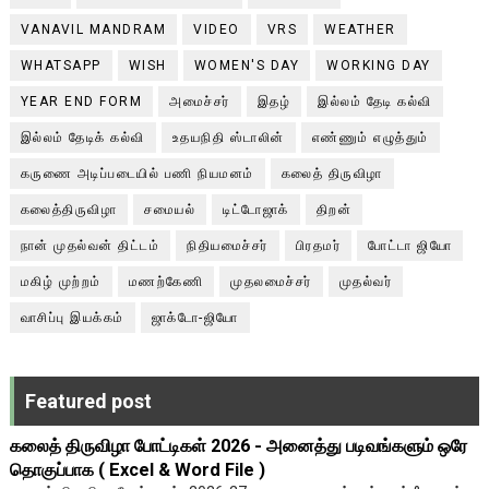
VANAVIL MANDRAM
VIDEO
VRS
WEATHER
WHATSAPP
WISH
WOMEN'S DAY
WORKING DAY
YEAR END FORM
அமைச்சர்
இதழ்
இல்லம் தேடி கல்வி
இல்லம் தேடிக் கல்வி
உதயநிதி ஸ்டாலின்
எண்ணும் எழுத்தும்
கருணை அடிப்படையில் பணி நியமனம்
கலைத் திருவிழா
கலைத்திருவிழா
சமையல்
டிட்டோஜாக்
திறன்
நான் முதல்வன் திட்டம்
நிதியமைச்சர்
பிரதமர்
போட்டா ஜியோ
மகிழ் முற்றம்
மணற்கேணி
முதலமைச்சர்
முதல்வர்
வாசிப்பு இயக்கம்
ஜாக்டோ-ஜியோ
Featured post
கலைத் திருவிழா போட்டிகள் 2026 - அனைத்து படிவங்களும் ஒரே
தொகுப்பாக ( Excel & Word File )