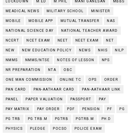
LOCKDOWN
M.ED
M.PHIL
MANI GANESAN
MBBS
MEADICAL NEWS
MILITARY SCHOOL
MINISTER
MOBILE
MOBILE APP
MUTUAL TRANSFER
NAS
NATIONAL SCIENCE DAY
NATIONAL TEACHER AWARD
NCERT
NCET EXAM
NEET
NEET EXAM
NET
NEW
NEW EDUCATION POLICY
NEWS
NHIS
NILP
NMMS
NMMS/NTSE
NOTES OF LESSON
NPS
NR PREPARATION
NTA
OBC
ONE MAN COMMISSION
ONLINE TC
OPS
ORDER
PAN CARD
PAN-AATHAAR CARD
PAN-AATHAAR LINK
PANEL
PAPER VALUATION
PASSPORT
PAY
PAY MATRIX
PAY ORDER
PDF
PENSION
PF
PG
PG TRB
PG TRB.M
PGTRB
PGTRB.M
PH.D
PHYSICS
PLEDGE
POCSO
POLICE EXAM