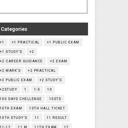
Categories
+1
+1 PRACTICAL
+1 PUBLIC EXAM
+1 STUDY'S
+2
+2 CAREER GUIDANCE
+2 EXAM
+2 MARK'S
+2 PRACTICAL
+2 PUBLIC EXAM
+2 STUDY'S
+2STUDY
1
1-5
10
100 DAYS CHELLENGE
10STD
10TH EXAM
10TH HALL TICKET
10TH STUDY'S
11
11 RESULT
11-12
11.M
11TH EXAM
12