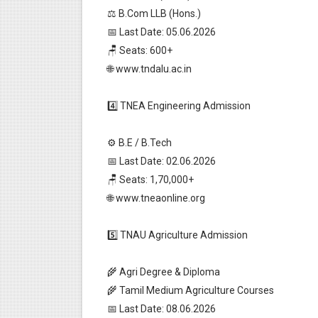
⚖️ B.Com LLB (Hons.)
📅 Last Date: 05.06.2026
🪑 Seats: 600+
🌐 www.tndalu.ac.in
4️⃣ TNEA Engineering Admission
⚙️ B.E / B.Tech
📅 Last Date: 02.06.2026
🪑 Seats: 1,70,000+
🌐 www.tneaonline.org
5️⃣ TNAU Agriculture Admission
🌾 Agri Degree & Diploma
🌾 Tamil Medium Agriculture Courses
📅 Last Date: 08.06.2026