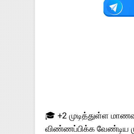
🎓 +2 முடித்துள்ள மாண
விண்ணப்பிக்க வேண்டிய மு