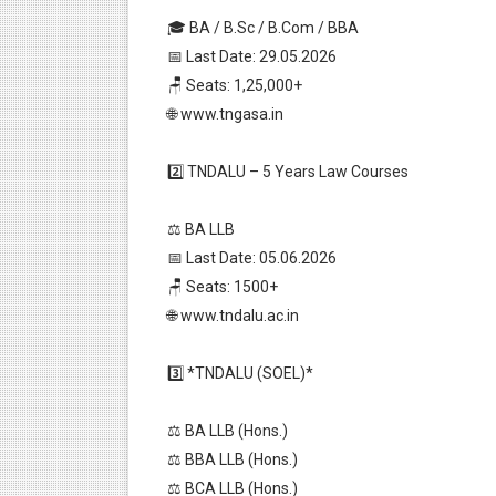
🎓 BA / B.Sc / B.Com / BBA
📅 Last Date: 29.05.2026
🪑 Seats: 1,25,000+
🌐 www.tngasa.in
2️⃣ TNDALU – 5 Years Law Courses
⚖️ BA LLB
📅 Last Date: 05.06.2026
🪑 Seats: 1500+
🌐 www.tndalu.ac.in
3️⃣ *TNDALU (SOEL)*
⚖️ BA LLB (Hons.)
⚖️ BBA LLB (Hons.)
⚖️ BCA LLB (Hons.)