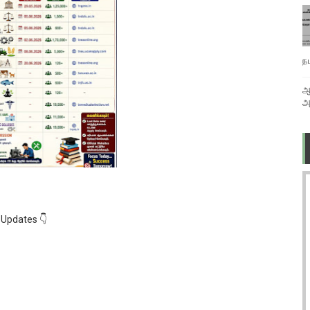
ந
ஆ
அ
 Updates 👇