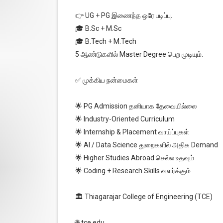
👉 UG + PG இணைந்த ஒரே படிப்பு.
🎓 B.Sc + M.Sc
🎓 B.Tech + M.Tech
5 ஆண்டுகளில் Master Degree பெற முடியும்.
✅ முக்கிய நன்மைகள்
🌟 PG Admission தனியாக தேவையில்லை
🌟 Industry-Oriented Curriculum
🌟 Internship & Placement வாய்ப்புகள்
🌟 AI / Data Science துறைகளில் அதிக Demand
🌟 Higher Studies Abroad செல்ல உதவும்
🌟 Coding + Research Skills வளர்க்கும்
🏛️ Thiagarajar College of Engineering (TCE)
🌐 tce.edu