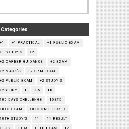
Categories
+1
+1 PRACTICAL
+1 PUBLIC EXAM
+1 STUDY'S
+2
+2 CAREER GUIDANCE
+2 EXAM
+2 MARK'S
+2 PRACTICAL
+2 PUBLIC EXAM
+2 STUDY'S
+2STUDY
1
1-5
10
100 DAYS CHELLENGE
10STD
10TH EXAM
10TH HALL TICKET
10TH STUDY'S
11
11 RESULT
11-12
11.M
11TH EXAM
12