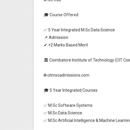
🎓 Course Offered
✅ 5 Year Integrated M.Sc Data Science
📌 Admission
✔ +2 Marks Based Merit
🏛️ Coimbatore Institute of Technology (CIT Co
🌐 citmscadmissions.com
🎓 5 Year Integrated Courses
✅ M.Sc Software Systems
✅ M.Sc Data Science
✅ M.Sc Artificial Intelligence & Machine Learnin