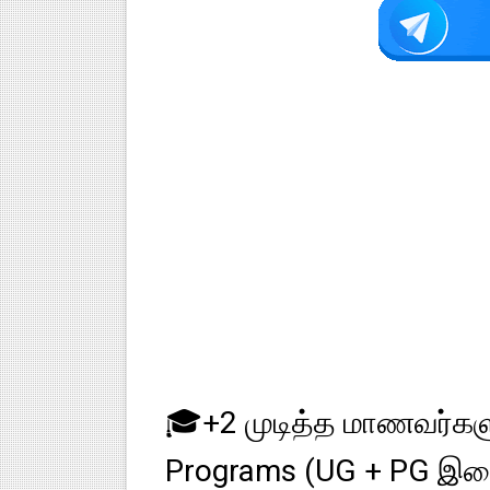
🎓+2 முடித்த மாணவர்கள
Programs (UG + PG இணைந