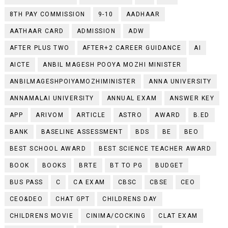
8TH PAY COMMISSION
9-10
AADHAAR
AATHAAR CARD
ADMISSION
ADW
AFTER PLUS TWO
AFTER+2 CAREER GUIDANCE
AI
AICTE
ANBIL MAGESH POOYA MOZHI MINISTER
ANBILMAGESHPOIYAMOZHIMINISTER
ANNA UNIVERSITY
ANNAMALAI UNIVERSITY
ANNUAL EXAM
ANSWER KEY
APP
ARIVOM
ARTICLE
ASTRO
AWARD
B.ED
BANK
BASELINE ASSESSMENT
BDS
BE
BEO
BEST SCHOOL AWARD
BEST SCIENCE TEACHER AWARD
BOOK
BOOKS
BRTE
BT TO PG
BUDGET
BUS PASS
C
CA EXAM
CBSC
CBSE
CEO
CEO&DEO
CHAT GPT
CHILDRENS DAY
CHILDRENS MOVIE
CINIMA/COCKING
CLAT EXAM