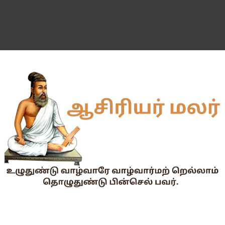
2026-27 அரசு மற்றும் அரசு உதவி பெறும் பள்ளிகளில் மாணவர்க
📢 TNPSC குரூப்-1 முதன்மைத் தேர்வு நாள் மாற்றம்!
மக்கள் தொகை கணக்கெடுப்பு பணி : ஓராசிரியர் மற்றும் ஈராசிரியர்
முதலமைச்சரின் காலை உணவு திட்டம் - அனைத்துப் பள்ளித் தலைமை
எந்த அரசியல் கட்சியினரும், எந்த தனியார் அமைப்பும் மாணவர்களை
TNTET தேர்ச்சி விவரம் ஆண்டு வாரியாக
துணை மருத்துவப் படிப்புகளுக்கான கட்டணம் நிர்ணயம்.
கையில வாங்கினேன், பையில போடல... காசு போன இடம் தெரியல... ப
Tamil Nadu Govt’s New WhatsApp Service: "Namma Arasu
மாணவிகளுக்கு தற்காப்புக் கலை பயிற்சி வழங்குதல் தொடர்பாக மா