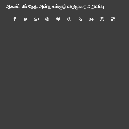
பி.லிட் மற்றும் பி.எட்உயர்கல்வி ஊக்க ஊதியம் பிடித்தம் செய்ய 
சங்கங்களுடன் பள்ளிக்கல்வித்துறை அமைச்சர் நாளை பேச்சுவார்த
💻 மாணவர்கள் கட்டாயம் தெரிந்து கொள்ள வேண்டிய சிறந்த Onl
🎓 B.E./B.Tech முடித்த பிறகு என்னென்ன போட்டித் தேர்வுகள் மற
TAPS Interim Payout - தெளிவுரைகள் வெளியீடு
GPF மீதான வட்டி வீதம் நிர்ணயம் செய்து அரசாணை வெளியீடு
வகுப்பறை உற்று நோக்கல் சார்ந்து கல்வி அலுவலர்களுக்கான வழிக
55 வயது ஆசிரியர்களுக்கு Census duty கிடையாது என்பதற
தகுதித் தேர்வெழுதிய ஆசிரியர் எதிர்பார்ப்பு நிறைவேறுமா?
Dr.Radhakrishnan Award 2026–2027க்கு விண்ணப்பிக்கும் வ