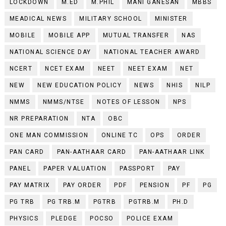
LOCKDOWN
M.ED
M.PHIL
MANI GANESAN
MBBS
MEADICAL NEWS
MILITARY SCHOOL
MINISTER
MOBILE
MOBILE APP
MUTUAL TRANSFER
NAS
NATIONAL SCIENCE DAY
NATIONAL TEACHER AWARD
NCERT
NCET EXAM
NEET
NEET EXAM
NET
NEW
NEW EDUCATION POLICY
NEWS
NHIS
NILP
NMMS
NMMS/NTSE
NOTES OF LESSON
NPS
NR PREPARATION
NTA
OBC
ONE MAN COMMISSION
ONLINE TC
OPS
ORDER
PAN CARD
PAN-AATHAAR CARD
PAN-AATHAAR LINK
PANEL
PAPER VALUATION
PASSPORT
PAY
PAY MATRIX
PAY ORDER
PDF
PENSION
PF
PG
PG TRB
PG TRB.M
PGTRB
PGTRB.M
PH.D
PHYSICS
PLEDGE
POCSO
POLICE EXAM