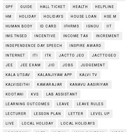
GPF
GUIDE
HALL TICKET
HEALTH
HELPLINE
HM
HOLIDAY
HOLIDAYS
HOUSE LOAN
HSE.M
HUMAN BODY
ID CARD
IFHRMS
IGNOU
IIT
IMS.TNSED
INCENTIVE
INCOME TAX
INCREMENT
INDEPENDENCE DAY SPEECH
INSPIRE AWARD
INTERNET
ITI
ITK
JACTTO JEO
JACTTOGEO
JEE
JEE EXAM
JIO
JOBS
JUDGEMENT
KALA UTSAV
KALANJIYAM APP
KALVI TV
KALVISEITHI
KAMARAJAR
KANAVU AASIRIYAR
KOOTANI
KVS
LAB ASSISTANT
LEARNING OUTCOMES
LEAVE
LEAVE RULES
LECTURER
LESSON PLAN
LETTER
LEVEL UP
LIVE
LOCAL HOLIDAY
LOCAL HOLIDAYS