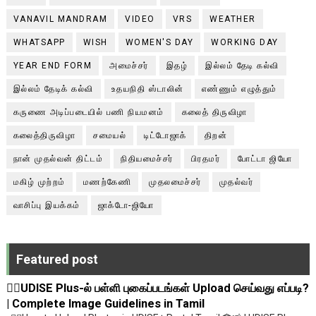
VANAVIL MANDRAM
VIDEO
VRS
WEATHER
WHATSAPP
WISH
WOMEN'S DAY
WORKING DAY
YEAR END FORM
அமைச்சர்
இதழ்
இல்லம் தேடி கல்வி
இல்லம் தேடிக் கல்வி
உதயநிதி ஸ்டாலின்
எண்ணும் எழுத்தும்
கருணை அடிப்படையில் பணி நியமனம்
கலைத் திருவிழா
கலைத்திருவிழா
சமையல்
டிட்டோஜாக்
திறன்
நான் முதல்வன் திட்டம்
நிதியமைச்சர்
பிரதமர்
போட்டா ஜியோ
மகிழ் முற்றம்
மணற்கேணி
முதலமைச்சர்
முதல்வர்
வாசிப்பு இயக்கம்
ஜாக்டோ-ஜியோ
Featured post
💁‍♂️UDISE Plus-ல் பள்ளி புகைப்படங்கள் Upload செய்வது எப்படி?
| Complete Image Guidelines in Tamil