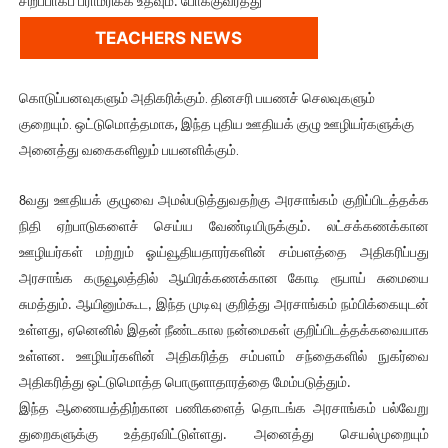
சிறப்பாகப் பராமரிக்க உதவும். போக்குவரத்து
TEACHERS NEWS
கொடுப்பனவுகளும் அதிகரிக்கும். தினசரி பயணச் செலவுகளும்
குறையும். ஒட்டுமொத்தமாக, இந்த புதிய ஊதியக் குழு ஊழியர்களுக்கு
அனைத்து வகைகளிலும் பயனளிக்கும்.
8வது ஊதியக் குழுவை அமல்படுத்துவதற்கு அரசாங்கம் குறிப்பிடத்தக்க
நிதி ஏற்பாடுகளைச் செய்ய வேண்டியிருக்கும். லட்சக்கணக்கான
ஊழியர்கள் மற்றும் ஓய்வூதியதாரர்களின் சம்பளத்தை அதிகரிப்பது
அரசாங்க கருவூலத்தில் ஆயிரக்கணக்கான கோடி ரூபாய் சுமையை
சுமத்தும். ஆயினும்கூட, இந்த முடிவு குறித்து அரசாங்கம் நம்பிக்கையுடன்
உள்ளது, ஏனெனில் இதன் நீண்டகால நன்மைகள் குறிப்பிடத்தக்கவையாக
உள்ளன. ஊழியர்களின் அதிகரித்த சம்பளம் சந்தைகளில் நுகர்வை
அதிகரித்து ஒட்டுமொத்த பொருளாதாரத்தை மேம்படுத்தும்.
இந்த ஆணையத்திற்கான பணிகளைத் தொடங்க அரசாங்கம் பல்வேறு
துறைகளுக்கு உத்தரவிட்டுள்ளது. அனைத்து செயல்முறையும்