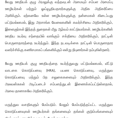
8வது ஊதியக் குழு அமலுக்கு வந்தவுடன் அமையும் சம்பள அமைப்பு
ஊழியர்கள் மற்றும் ஓய்வூதியதாரர்களுக்கு அதிக அதிகரிப்பை
அளிக்கும். ஏற்கனவே உள்ள ஊழியர்களுக்கு நன்மைகள் கிடைப்பது
மட்டுமல்லாமல், இது அரசாங்க வேலைகளின் கவர்ச்சியை அதிகரிக்கும்,
இளைஞர்கள் இந்தத் துறைகள் மீது ஆர்வம் காட்டுவார்கள். ஊழியர்களின்
ஊதிய உயர்வு சந்தையில் வாங்கும் சக்தியை அதிகரிக்கும், நாட்டின்
பொருளாதாரத்தை உயர்த்தும். இந்த நடவடிக்கை நாட்டின் பொருளாதார
வளர்ச்சிக்கு கணிசமாகப் பங்களிக்கும் என்று நிபுணர்கள் நம்புகின்றனர்.
8வது ஊதியக் குழு ஊதியத்தை உயர்த்துவது மட்டுமல்லாமல், வீட்டு
வாடகை கொடுப்பனவு (HRA), பயண கொடுப்பனவு, மருத்துவ
கொடுப்பனவு மற்றும் பிற சலுகைகளையும் அதிகரிக்கும். இந்த
அலவன்சுகள் அடிப்படைச் சம்பளத்துடன் இணைக்கப்பட்டுள்ளதால்,
அவை தானாகவே அதிகரிக்கும்.
மருத்துவ வசதிகளும் மேம்படும். மேலும் மேம்படுத்தப்பட்ட மருத்துவ
கொடுப்பனவுகள் ஊழியர்கள் தங்களையும் தங்கள் குடும்பங்களையும்