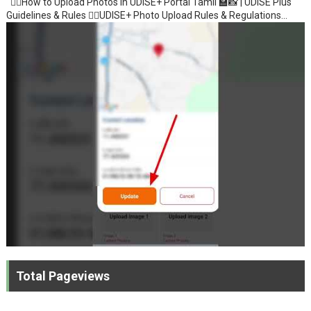
💁‍♂️How to Upload Photos in UDISE+ Portal Tamil 🏫📸 | UDISE Plus
Guidelines & Rules 💁‍♂️UDISE+ Photo Upload Rules & Regulations...
Total Pageviews