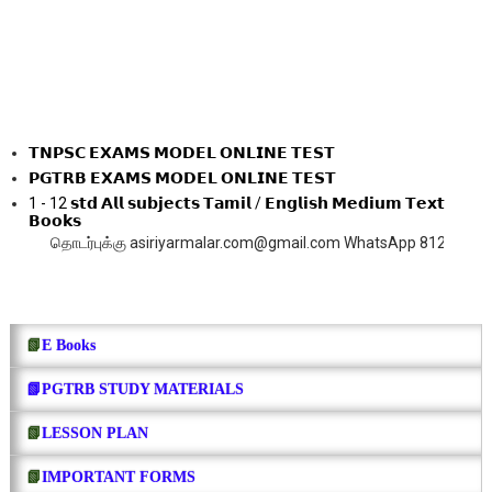
𝗧𝗡𝗣𝗦𝗖 𝗘𝗫𝗔𝗠𝗦 𝗠𝗢𝗗𝗘𝗟 𝗢𝗡𝗟𝗜𝗡𝗘 𝗧𝗘𝗦𝗧
𝗣𝗚𝗧𝗥𝗕 𝗘𝗫𝗔𝗠𝗦 𝗠𝗢𝗗𝗘𝗟 𝗢𝗡𝗟𝗜𝗡𝗘 𝗧𝗘𝗦𝗧
1 - 12 𝘀𝘁𝗱 𝗔𝗹𝗹 𝘀𝘂𝗯𝗷𝗲𝗰𝘁𝘀 𝗧𝗮𝗺𝗶𝗹 / 𝗘𝗻𝗴𝗹𝗶𝘀𝗵 𝗠𝗲𝗱𝗶𝘂𝗺 𝗧𝗲𝘅𝘁
𝗕𝗼𝗼𝗸𝘀
்புக்கு asiriyarmalar.com@gmail.com WhatsApp 8124252459
📗
E Books
📗PGTRB STUDY MATERIALS
📗
LESSON PLAN
📗
IMPORTANT FORMS