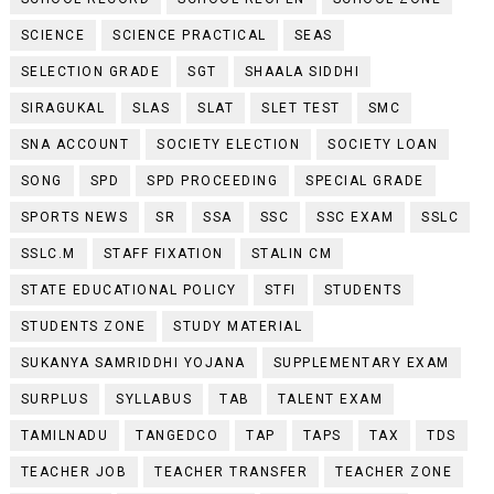
SCIENCE
SCIENCE PRACTICAL
SEAS
SELECTION GRADE
SGT
SHAALA SIDDHI
SIRAGUKAL
SLAS
SLAT
SLET TEST
SMC
SNA ACCOUNT
SOCIETY ELECTION
SOCIETY LOAN
SONG
SPD
SPD PROCEEDING
SPECIAL GRADE
SPORTS NEWS
SR
SSA
SSC
SSC EXAM
SSLC
SSLC.M
STAFF FIXATION
STALIN CM
STATE EDUCATIONAL POLICY
STFI
STUDENTS
STUDENTS ZONE
STUDY MATERIAL
SUKANYA SAMRIDDHI YOJANA
SUPPLEMENTARY EXAM
SURPLUS
SYLLABUS
TAB
TALENT EXAM
TAMILNADU
TANGEDCO
TAP
TAPS
TAX
TDS
TEACHER JOB
TEACHER TRANSFER
TEACHER ZONE