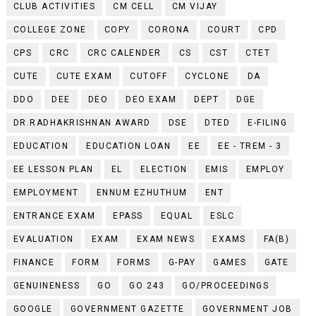
CLUB ACTIVITIES
CM CELL
CM VIJAY
COLLEGE ZONE
COPY
CORONA
COURT
CPD
CPS
CRC
CRC CALENDER
CS
CST
CTET
CUTE
CUTE EXAM
CUTOFF
CYCLONE
DA
DDO
DEE
DEO
DEO EXAM
DEPT
DGE
DR.RADHAKRISHNAN AWARD
DSE
DTED
E-FILING
EDUCATION
EDUCATION LOAN
EE
EE - TREM - 3
EE LESSON PLAN
EL
ELECTION
EMIS
EMPLOY
EMPLOYMENT
ENNUM EZHUTHUM
ENT
ENTRANCE EXAM
EPASS
EQUAL
ESLC
EVALUATION
EXAM
EXAM NEWS
EXAMS
FA(B)
FINANCE
FORM
FORMS
G-PAY
GAMES
GATE
GENUINENESS
GO
GO 243
GO/PROCEEDINGS
GOOGLE
GOVERNMENT GAZETTE
GOVERNMENT JOB