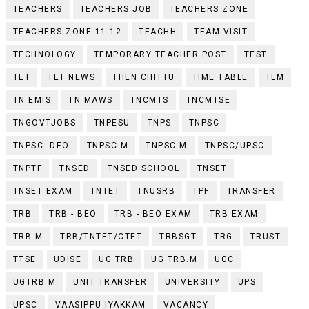
TEACHERS
TEACHERS JOB
TEACHERS ZONE
TEACHERS ZONE 11-12
TEACHH
TEAM VISIT
TECHNOLOGY
TEMPORARY TEACHER POST
TEST
TET
TET NEWS
THEN CHITTU
TIME TABLE
TLM
TN EMIS
TN MAWS
TNCMTS
TNCMTSE
TNGOVTJOBS
TNPESU
TNPS
TNPSC
TNPSC -DEO
TNPSC-M
TNPSC.M
TNPSC/UPSC
TNPTF
TNSED
TNSED SCHOOL
TNSET
TNSET EXAM
TNTET
TNUSRB
TPF
TRANSFER
TRB
TRB - BEO
TRB - BEO EXAM
TRB EXAM
TRB.M
TRB/TNTET/CTET
TRBSGT
TRG
TRUST
TTSE
UDISE
UG TRB
UG TRB.M
UGC
UGTRB.M
UNIT TRANSFER
UNIVERSITY
UPS
UPSC
VAASIPPU IYAKKAM
VACANCY