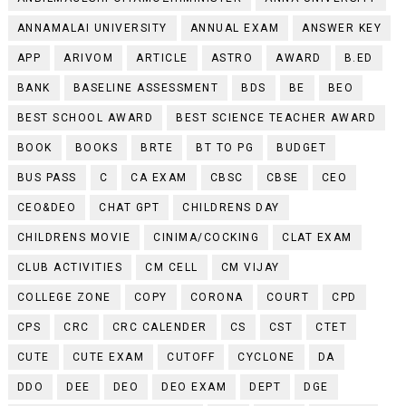
ANNAMALAI UNIVERSITY
ANNUAL EXAM
ANSWER KEY
APP
ARIVOM
ARTICLE
ASTRO
AWARD
B.ED
BANK
BASELINE ASSESSMENT
BDS
BE
BEO
BEST SCHOOL AWARD
BEST SCIENCE TEACHER AWARD
BOOK
BOOKS
BRTE
BT TO PG
BUDGET
BUS PASS
C
CA EXAM
CBSC
CBSE
CEO
CEO&DEO
CHAT GPT
CHILDRENS DAY
CHILDRENS MOVIE
CINIMA/COCKING
CLAT EXAM
CLUB ACTIVITIES
CM CELL
CM VIJAY
COLLEGE ZONE
COPY
CORONA
COURT
CPD
CPS
CRC
CRC CALENDER
CS
CST
CTET
CUTE
CUTE EXAM
CUTOFF
CYCLONE
DA
DDO
DEE
DEO
DEO EXAM
DEPT
DGE