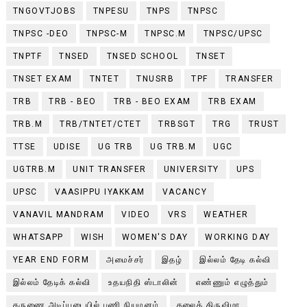
TNGOVTJOBS
TNPESU
TNPS
TNPSC
TNPSC -DEO
TNPSC-M
TNPSC.M
TNPSC/UPSC
TNPTF
TNSED
TNSED SCHOOL
TNSET
TNSET EXAM
TNTET
TNUSRB
TPF
TRANSFER
TRB
TRB - BEO
TRB - BEO EXAM
TRB EXAM
TRB.M
TRB/TNTET/CTET
TRBSGT
TRG
TRUST
TTSE
UDISE
UG TRB
UG TRB.M
UGC
UGTRB.M
UNIT TRANSFER
UNIVERSITY
UPS
UPSC
VAASIPPU IYAKKAM
VACANCY
VANAVIL MANDRAM
VIDEO
VRS
WEATHER
WHATSAPP
WISH
WOMEN'S DAY
WORKING DAY
YEAR END FORM
அமைச்சர்
இதழ்
இல்லம் தேடி கல்வி
இல்லம் தேடிக் கல்வி
உதயநிதி ஸ்டாலின்
எண்ணும் எழுத்தும்
கருணை அடிப்படையில் பணி நியமனம்
கலைத் திருவிழா