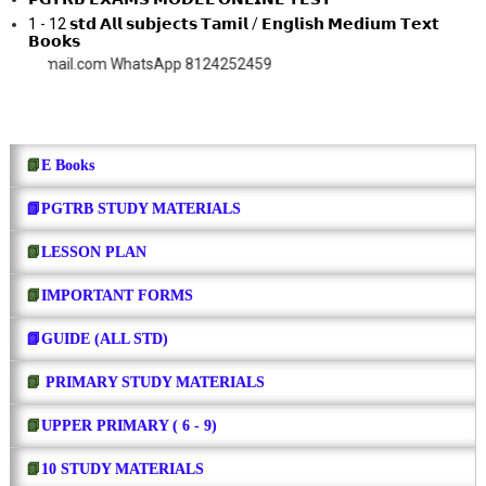
1 - 12 𝘀𝘁𝗱 𝗔𝗹𝗹 𝘀𝘂𝗯𝗷𝗲𝗰𝘁𝘀 𝗧𝗮𝗺𝗶𝗹 / 𝗘𝗻𝗴𝗹𝗶𝘀𝗵 𝗠𝗲𝗱𝗶𝘂𝗺 𝗧𝗲𝘅𝘁
𝗕𝗼𝗼𝗸𝘀
l.com WhatsApp 8124252459
📗
E Books
📗PGTRB STUDY MATERIALS
📗
LESSON PLAN
📗
IMPORTANT FORMS
📗GUIDE (ALL STD)
📗
PRIMARY STUDY MATERIALS
📗
UPPER PRIMARY ( 6 - 9)
📗
10 STUDY MATERIALS