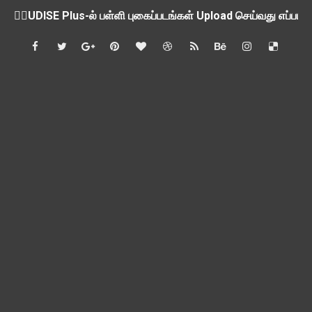
ஒருங்கிணைந்த பள்ளிக் கல்வியின் மாநிலத் திட்ட இயக்குநர் Dr.
பள்ளி வளாகங்களில் அரசியல் / மத / சாதிய அமைப்புகளின் கூட்டங்
ஆகஸ்ட் 3ம் தேதி அன்று உள்ளூர் விடுமுறை அறிவிப்பு
பி.லிட் மற்றும் பி.எட்உயர்கல்வி ஊக்க ஊதியம் பிடித்தம் செய்ய 
சங்கங்களுடன் பள்ளிக்கல்வித்துறை அமைச்சர் நாளை பேச்சுவார்த
💻 மாணவர்கள் கட்டாயம் தெரிந்து கொள்ள வேண்டிய சிறந்த Onl
🎓 B.E./B.Tech முடித்த பிறகு என்னென்ன போட்டித் தேர்வுகள் மற
TAPS Interim Payout - தெளிவுரைகள் வெளியீடு
GPF மீதான வட்டி வீதம் நிர்ணயம் செய்து அரசாணை வெளியீடு
வகுப்பறை உற்று நோக்கல் சார்ந்து கல்வி அலுவலர்களுக்கான வழிக