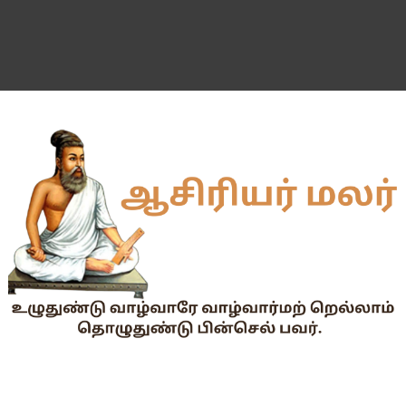
55 வயது ஆசிரியர்களுக்கு Census duty கிடையாது என்பதற
தகுதித் தேர்வெழுதிய ஆசிரியர் எதிர்பார்ப்பு நிறைவேறுமா?
Dr.Radhakrishnan Award 2026–2027க்கு விண்ணப்பிக்கும் வ
2026-27 அரசு மற்றும் அரசு உதவி பெறும் பள்ளிகளில் மாணவர்க
📢 TNPSC குரூப்-1 முதன்மைத் தேர்வு நாள் மாற்றம்!
மக்கள் தொகை கணக்கெடுப்பு பணி : ஓராசிரியர் மற்றும் ஈராசிரியர்
முதலமைச்சரின் காலை உணவு திட்டம் - அனைத்துப் பள்ளித் தலைமை
எந்த அரசியல் கட்சியினரும், எந்த தனியார் அமைப்பும் மாணவர்களை
TNTET தேர்ச்சி விவரம் ஆண்டு வாரியாக