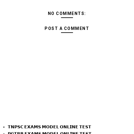
NO COMMENTS:
POST A COMMENT
𝗧𝗡𝗣𝗦𝗖 𝗘𝗫𝗔𝗠𝗦 𝗠𝗢𝗗𝗘𝗟 𝗢𝗡𝗟𝗜𝗡𝗘 𝗧𝗘𝗦𝗧
𝗣𝗚𝗧𝗥𝗕 𝗘𝗫𝗔𝗠𝗦 𝗠𝗢𝗗𝗘𝗟 𝗢𝗡𝗟𝗜𝗡𝗘 𝗧𝗘𝗦𝗧