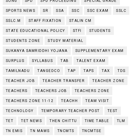
SONG
SPD
SPD PROCEEDING
SPECIAL GRADE
SPORTS NEWS
SR
SSA
SSC
SSC EXAM
SSLC
SSLC.M
STAFF FIXATION
STALIN CM
STATE EDUCATIONAL POLICY
STFI
STUDENTS
STUDENTS ZONE
STUDY MATERIAL
SUKANYA SAMRIDDHI YOJANA
SUPPLEMENTARY EXAM
SURPLUS
SYLLABUS
TAB
TALENT EXAM
TAMILNADU
TANGEDCO
TAP
TAPS
TAX
TDS
TEACHER JOB
TEACHER TRANSFER
TEACHER ZONE
TEACHERS
TEACHERS JOB
TEACHERS ZONE
TEACHERS ZONE 11-12
TEACHH
TEAM VISIT
TECHNOLOGY
TEMPORARY TEACHER POST
TEST
TET
TET NEWS
THEN CHITTU
TIME TABLE
TLM
TN EMIS
TN MAWS
TNCMTS
TNCMTSE