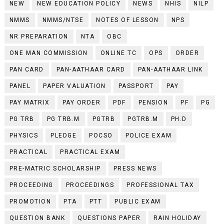
NEW
NEW EDUCATION POLICY
NEWS
NHIS
NILP
NMMS
NMMS/NTSE
NOTES OF LESSON
NPS
NR PREPARATION
NTA
OBC
ONE MAN COMMISSION
ONLINE TC
OPS
ORDER
PAN CARD
PAN-AATHAAR CARD
PAN-AATHAAR LINK
PANEL
PAPER VALUATION
PASSPORT
PAY
PAY MATRIX
PAY ORDER
PDF
PENSION
PF
PG
PG TRB
PG TRB.M
PGTRB
PGTRB.M
PH.D
PHYSICS
PLEDGE
POCSO
POLICE EXAM
PRACTICAL
PRACTICAL EXAM
PRE-MATRIC SCHOLARSHIP
PRESS NEWS
PROCEEDING
PROCEEDINGS
PROFESSIONAL TAX
PROMOTION
PTA
PTT
PUBLIC EXAM
QUESTION BANK
QUESTIONS PAPER
RAIN HOLIDAY