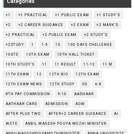
Categories
+1
+1 PRACTICAL
+1 PUBLIC EXAM
+1 STUDY'S
+2
+2 CAREER GUIDANCE
+2 EXAM
+2 MARK'S
+2 PRACTICAL
+2 PUBLIC EXAM
+2 STUDY'S
+2STUDY
1
1-5
10
100 DAYS CHELLENGE
10STD
10TH EXAM
10TH HALL TICKET
10TH STUDY'S
11
11 RESULT
11-12
11.M
11TH EXAM
12
12TH BIO
12TH EXAM
12TH EXAM NEWS
12TH STUDY
5G
6-8
8TH PAY COMMISSION
9-10
AADHAAR
AATHAAR CARD
ADMISSION
ADW
AFTER PLUS TWO
AFTER+2 CAREER GUIDANCE
AI
AICTE
ANBIL MAGESH POOYA MOZHI MINISTER
ANBILMAGESHPOIYAMOZHIMINISTER
ANNA UNIVERSITY