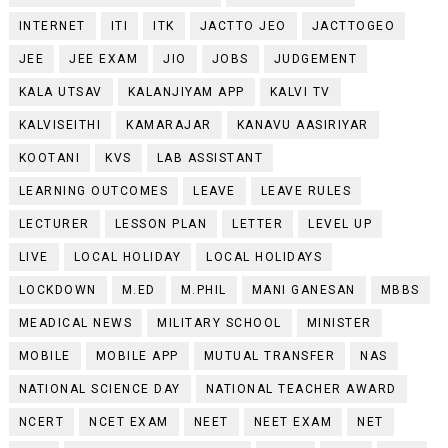
INTERNET
ITI
ITK
JACTTO JEO
JACTTOGEO
JEE
JEE EXAM
JIO
JOBS
JUDGEMENT
KALA UTSAV
KALANJIYAM APP
KALVI TV
KALVISEITHI
KAMARAJAR
KANAVU AASIRIYAR
KOOTANI
KVS
LAB ASSISTANT
LEARNING OUTCOMES
LEAVE
LEAVE RULES
LECTURER
LESSON PLAN
LETTER
LEVEL UP
LIVE
LOCAL HOLIDAY
LOCAL HOLIDAYS
LOCKDOWN
M.ED
M.PHIL
MANI GANESAN
MBBS
MEADICAL NEWS
MILITARY SCHOOL
MINISTER
MOBILE
MOBILE APP
MUTUAL TRANSFER
NAS
NATIONAL SCIENCE DAY
NATIONAL TEACHER AWARD
NCERT
NCET EXAM
NEET
NEET EXAM
NET