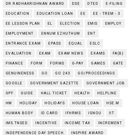
DR.RADHAKRISHNAN AWARD
DSE
DTED
E-FILING
EDUCATION
EDUCATION LOAN
EE
EE - TREM - 3
EE LESSON PLAN
EL
ELECTION
EMIS
EMPLOY
EMPLOYMENT
ENNUM EZHUTHUM
ENT
ENTRANCE EXAM
EPASS
EQUAL
ESLC
EVALUATION
EXAM
EXAM NEWS
EXAMS
FA(B)
FINANCE
FORM
FORMS
G-PAY
GAMES
GATE
GENUINENESS
GO
GO 243
GO/PROCEEDINGS
GOOGLE
GOVERNMENT GAZETTE
GOVERNMENT JOB
GPF
GUIDE
HALL TICKET
HEALTH
HELPLINE
HM
HOLIDAY
HOLIDAYS
HOUSE LOAN
HSE.M
HUMAN BODY
ID CARD
IFHRMS
IGNOU
IIT
IMS.TNSED
INCENTIVE
INCOME TAX
INCREMENT
INDEPENDENCE DAY SPEECH
INSPIRE AWARD