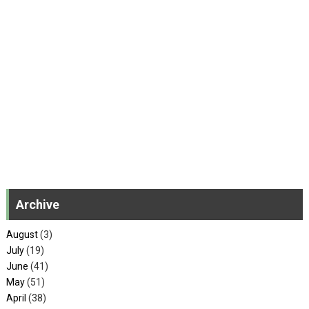
Archive
August
(3)
July
(19)
June
(41)
May
(51)
April
(38)