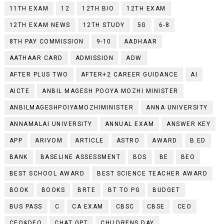
11TH EXAM
12
12TH BIO
12TH EXAM
12TH EXAM NEWS
12TH STUDY
5G
6-8
8TH PAY COMMISSION
9-10
AADHAAR
AATHAAR CARD
ADMISSION
ADW
AFTER PLUS TWO
AFTER+2 CAREER GUIDANCE
AI
AICTE
ANBIL MAGESH POOYA MOZHI MINISTER
ANBILMAGESHPOIYAMOZHIMINISTER
ANNA UNIVERSITY
ANNAMALAI UNIVERSITY
ANNUAL EXAM
ANSWER KEY
APP
ARIVOM
ARTICLE
ASTRO
AWARD
B.ED
BANK
BASELINE ASSESSMENT
BDS
BE
BEO
BEST SCHOOL AWARD
BEST SCIENCE TEACHER AWARD
BOOK
BOOKS
BRTE
BT TO PG
BUDGET
BUS PASS
C
CA EXAM
CBSC
CBSE
CEO
CEO&DEO
CHAT GPT
CHILDRENS DAY