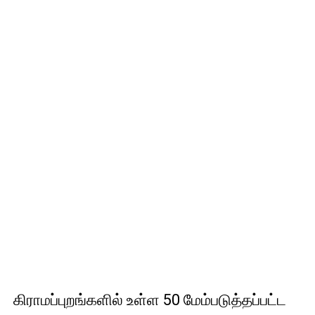
கிராமப்புறங்களில் உள்ள 50 மேம்படுத்தப்பட்ட