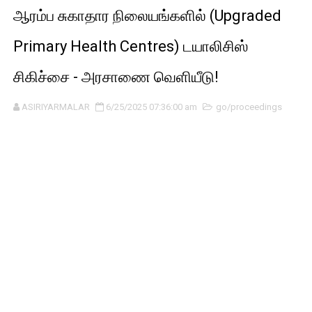
ஆரம்ப சுகாதார நிலையங்களில் (Upgraded
Primary Health Centres) டயாலிசிஸ்
சிகிச்சை - அரசாணை வெளியீடு!
ASIRIYARMALAR
6/25/2025 07:36:00 am
go/proceedings