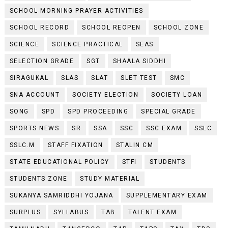
SCHOOL MORNING PRAYER ACTIVITIES
SCHOOL RECORD
SCHOOL REOPEN
SCHOOL ZONE
SCIENCE
SCIENCE PRACTICAL
SEAS
SELECTION GRADE
SGT
SHAALA SIDDHI
SIRAGUKAL
SLAS
SLAT
SLET TEST
SMC
SNA ACCOUNT
SOCIETY ELECTION
SOCIETY LOAN
SONG
SPD
SPD PROCEEDING
SPECIAL GRADE
SPORTS NEWS
SR
SSA
SSC
SSC EXAM
SSLC
SSLC.M
STAFF FIXATION
STALIN CM
STATE EDUCATIONAL POLICY
STFI
STUDENTS
STUDENTS ZONE
STUDY MATERIAL
SUKANYA SAMRIDDHI YOJANA
SUPPLEMENTARY EXAM
SURPLUS
SYLLABUS
TAB
TALENT EXAM