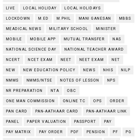
LIVE
LOCAL HOLIDAY
LOCAL HOLIDAYS
LOCKDOWN
M.ED
M.PHIL
MANI GANESAN
MBBS
MEADICAL NEWS
MILITARY SCHOOL
MINISTER
MOBILE
MOBILE APP
MUTUAL TRANSFER
NAS
NATIONAL SCIENCE DAY
NATIONAL TEACHER AWARD
NCERT
NCET EXAM
NEET
NEET EXAM
NET
NEW
NEW EDUCATION POLICY
NEWS
NHIS
NILP
NMMS
NMMS/NTSE
NOTES OF LESSON
NPS
NR PREPARATION
NTA
OBC
ONE MAN COMMISSION
ONLINE TC
OPS
ORDER
PAN CARD
PAN-AATHAAR CARD
PAN-AATHAAR LINK
PANEL
PAPER VALUATION
PASSPORT
PAY
PAY MATRIX
PAY ORDER
PDF
PENSION
PF
PG