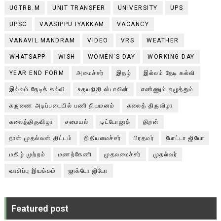
UGTRB.M
UNIT TRANSFER
UNIVERSITY
UPS
UPSC
VAASIPPU IYAKKAM
VACANCY
VANAVIL MANDRAM
VIDEO
VRS
WEATHER
WHATSAPP
WISH
WOMEN'S DAY
WORKING DAY
YEAR END FORM
அமைச்சர்
இதழ்
இல்லம் தேடி கல்வி
இல்லம் தேடிக் கல்வி
உதயநிதி ஸ்டாலின்
எண்ணும் எழுத்தும்
கருணை அடிப்படையில் பணி நியமனம்
கலைத் திருவிழா
கலைத்திருவிழா
சமையல்
டிட்டோஜாக்
திறன்
நான் முதல்வன் திட்டம்
நிதியமைச்சர்
பிரதமர்
போட்டா ஜியோ
மகிழ் முற்றம்
மணற்கேணி
முதலமைச்சர்
முதல்வர்
வாசிப்பு இயக்கம்
ஜாக்டோ-ஜியோ
Featured post