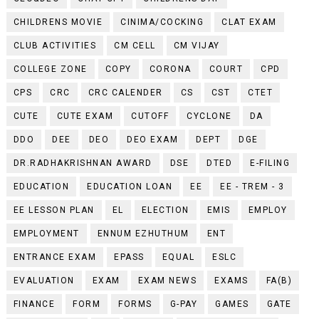
CHILDRENS MOVIE
CINIMA/COCKING
CLAT EXAM
CLUB ACTIVITIES
CM CELL
CM VIJAY
COLLEGE ZONE
COPY
CORONA
COURT
CPD
CPS
CRC
CRC CALENDER
CS
CST
CTET
CUTE
CUTE EXAM
CUTOFF
CYCLONE
DA
DDO
DEE
DEO
DEO EXAM
DEPT
DGE
DR.RADHAKRISHNAN AWARD
DSE
DTED
E-FILING
EDUCATION
EDUCATION LOAN
EE
EE - TREM - 3
EE LESSON PLAN
EL
ELECTION
EMIS
EMPLOY
EMPLOYMENT
ENNUM EZHUTHUM
ENT
ENTRANCE EXAM
EPASS
EQUAL
ESLC
EVALUATION
EXAM
EXAM NEWS
EXAMS
FA(B)
FINANCE
FORM
FORMS
G-PAY
GAMES
GATE