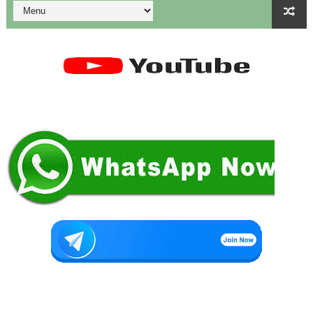
Tamil Nadu Govt’s New WhatsApp Service: "Namma Arasu
மாணவிகளுக்கு தற்காப்புக் கலை பயிற்சி வழங்குதல் தொடர்பாக மா
கலைத் திருவிழா போட்டிகள் 2026 - அனைத்து படிவங்களும் ஒரே த
💁‍♂️UDISE Plus-ல் பள்ளி புகைப்படங்கள் Upload செய்வது எப்பட
ஒருங்கிணைந்த பள்ளிக் கல்வியின் மாநிலத் திட்ட இயக்குநர் Dr.