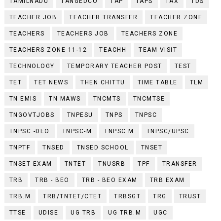
TAMILNADU
TANGEDCO
TAP
TAPS
TAX
TDS
TEACHER JOB
TEACHER TRANSFER
TEACHER ZONE
TEACHERS
TEACHERS JOB
TEACHERS ZONE
TEACHERS ZONE 11-12
TEACHH
TEAM VISIT
TECHNOLOGY
TEMPORARY TEACHER POST
TEST
TET
TET NEWS
THEN CHITTU
TIME TABLE
TLM
TN EMIS
TN MAWS
TNCMTS
TNCMTSE
TNGOVTJOBS
TNPESU
TNPS
TNPSC
TNPSC -DEO
TNPSC-M
TNPSC.M
TNPSC/UPSC
TNPTF
TNSED
TNSED SCHOOL
TNSET
TNSET EXAM
TNTET
TNUSRB
TPF
TRANSFER
TRB
TRB - BEO
TRB - BEO EXAM
TRB EXAM
TRB.M
TRB/TNTET/CTET
TRBSGT
TRG
TRUST
TTSE
UDISE
UG TRB
UG TRB.M
UGC