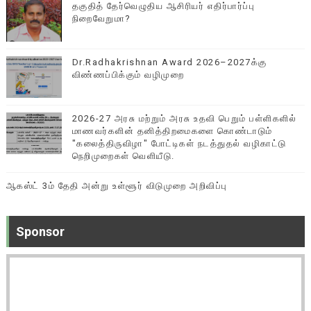
தகுதித் தேர்வெழுதிய ஆசிரியர் எதிர்பார்ப்பு
நிறைவேறுமா?
Dr.Radhakrishnan Award 2026–2027க்கு
விண்ணப்பிக்கும் வழிமுறை
2026-27 அரசு மற்றும் அரசு உதவி பெறும் பள்ளிகளில்
மாணவர்களின் தனித்திறமைகளை கொண்டாடும்
"கலைத்திருவிழா" போட்டிகள் நடத்துதல் வழிகாட்டு
நெறிமுறைகள் வெளியீடு.
ஆகஸ்ட் 3ம் தேதி அன்று உள்ளூர் விடுமுறை அறிவிப்பு
Sponsor