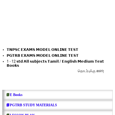
𝗧𝗡𝗣𝗦𝗖 𝗘𝗫𝗔𝗠𝗦 𝗠𝗢𝗗𝗘𝗟 𝗢𝗡𝗟𝗜𝗡𝗘 𝗧𝗘𝗦𝗧
𝗣𝗚𝗧𝗥𝗕 𝗘𝗫𝗔𝗠𝗦 𝗠𝗢𝗗𝗘𝗟 𝗢𝗡𝗟𝗜𝗡𝗘 𝗧𝗘𝗦𝗧
1 - 12 𝘀𝘁𝗱 𝗔𝗹𝗹 𝘀𝘂𝗯𝗷𝗲𝗰𝘁𝘀 𝗧𝗮𝗺𝗶𝗹 / 𝗘𝗻𝗴𝗹𝗶𝘀𝗵 𝗠𝗲𝗱𝗶𝘂𝗺 𝗧𝗲𝘅𝘁
𝗕𝗼𝗼𝗸𝘀
தொடர்புக்கு asiriyarmalar.com@
📗
E Books
📗PGTRB STUDY MATERIALS