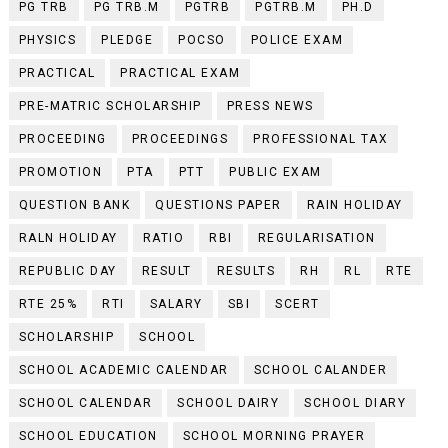
PG TRB
PG TRB.M
PGTRB
PGTRB.M
PH.D
PHYSICS
PLEDGE
POCSO
POLICE EXAM
PRACTICAL
PRACTICAL EXAM
PRE-MATRIC SCHOLARSHIP
PRESS NEWS
PROCEEDING
PROCEEDINGS
PROFESSIONAL TAX
PROMOTION
PTA
PTT
PUBLIC EXAM
QUESTION BANK
QUESTIONS PAPER
RAIN HOLIDAY
RALN HOLIDAY
RATIO
RBI
REGULARISATION
REPUBLIC DAY
RESULT
RESULTS
RH
RL
RTE
RTE 25%
RTI
SALARY
SBI
SCERT
SCHOLARSHIP
SCHOOL
SCHOOL ACADEMIC CALENDAR
SCHOOL CALANDER
SCHOOL CALENDAR
SCHOOL DAIRY
SCHOOL DIARY
SCHOOL EDUCATION
SCHOOL MORNING PRAYER