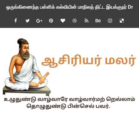
பள்ளி வளாகங்களில் அரசியல் / மத / சாதிய அமைப்புகளின் கூட்டங்
ஆகஸ்ட் 3ம் தேதி அன்று உள்ளூர் விடுமுறை அறிவிப்பு
பி.லிட் மற்றும் பி.எட்உயர்கல்வி ஊக்க ஊதியம் பிடித்தம் செய்ய 
சங்கங்களுடன் பள்ளிக்கல்வித்துறை அமைச்சர் நாளை பேச்சுவார்த
💻 மாணவர்கள் கட்டாயம் தெரிந்து கொள்ள வேண்டிய சிறந்த Onl
🎓 B.E./B.Tech முடித்த பிறகு என்னென்ன போட்டித் தேர்வுகள் மற
TAPS Interim Payout - தெளிவுரைகள் வெளியீடு
GPF மீதான வட்டி வீதம் நிர்ணயம் செய்து அரசாணை வெளியீடு
வகுப்பறை உற்று நோக்கல் சார்ந்து கல்வி அலுவலர்களுக்கான வழிக
55 வயது ஆசிரியர்களுக்கு Census duty கிடையாது என்பதற