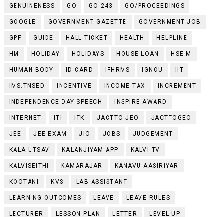
GENUINENESS
GO
GO 243
GO/PROCEEDINGS
GOOGLE
GOVERNMENT GAZETTE
GOVERNMENT JOB
GPF
GUIDE
HALL TICKET
HEALTH
HELPLINE
HM
HOLIDAY
HOLIDAYS
HOUSE LOAN
HSE.M
HUMAN BODY
ID CARD
IFHRMS
IGNOU
IIT
IMS.TNSED
INCENTIVE
INCOME TAX
INCREMENT
INDEPENDENCE DAY SPEECH
INSPIRE AWARD
INTERNET
ITI
ITK
JACTTO JEO
JACTTOGEO
JEE
JEE EXAM
JIO
JOBS
JUDGEMENT
KALA UTSAV
KALANJIYAM APP
KALVI TV
KALVISEITHI
KAMARAJAR
KANAVU AASIRIYAR
KOOTANI
KVS
LAB ASSISTANT
LEARNING OUTCOMES
LEAVE
LEAVE RULES
LECTURER
LESSON PLAN
LETTER
LEVEL UP