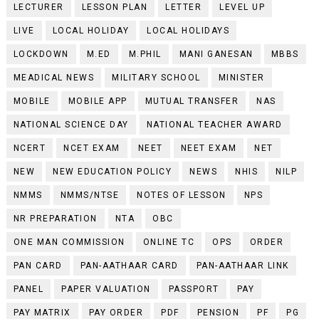
LECTURER
LESSON PLAN
LETTER
LEVEL UP
LIVE
LOCAL HOLIDAY
LOCAL HOLIDAYS
LOCKDOWN
M.ED
M.PHIL
MANI GANESAN
MBBS
MEADICAL NEWS
MILITARY SCHOOL
MINISTER
MOBILE
MOBILE APP
MUTUAL TRANSFER
NAS
NATIONAL SCIENCE DAY
NATIONAL TEACHER AWARD
NCERT
NCET EXAM
NEET
NEET EXAM
NET
NEW
NEW EDUCATION POLICY
NEWS
NHIS
NILP
NMMS
NMMS/NTSE
NOTES OF LESSON
NPS
NR PREPARATION
NTA
OBC
ONE MAN COMMISSION
ONLINE TC
OPS
ORDER
PAN CARD
PAN-AATHAAR CARD
PAN-AATHAAR LINK
PANEL
PAPER VALUATION
PASSPORT
PAY
PAY MATRIX
PAY ORDER
PDF
PENSION
PF
PG