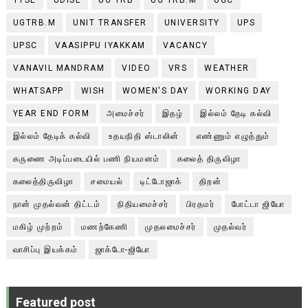
UGTRB.M
UNIT TRANSFER
UNIVERSITY
UPS
UPSC
VAASIPPU IYAKKAM
VACANCY
VANAVIL MANDRAM
VIDEO
VRS
WEATHER
WHATSAPP
WISH
WOMEN'S DAY
WORKING DAY
YEAR END FORM
அமைச்சர்
இதழ்
இல்லம் தேடி கல்வி
இல்லம் தேடிக் கல்வி
உதயநிதி ஸ்டாலின்
எண்ணும் எழுத்தும்
கருணை அடிப்படையில் பணி நியமனம்
கலைத் திருவிழா
கலைத்திருவிழா
சமையல்
டிட்டோஜாக்
திறன்
நான் முதல்வன் திட்டம்
நிதியமைச்சர்
பிரதமர்
போட்டா ஜியோ
மகிழ் முற்றம்
மணற்கேணி
முதலமைச்சர்
முதல்வர்
வாசிப்பு இயக்கம்
ஜாக்டோ-ஜியோ
Featured post