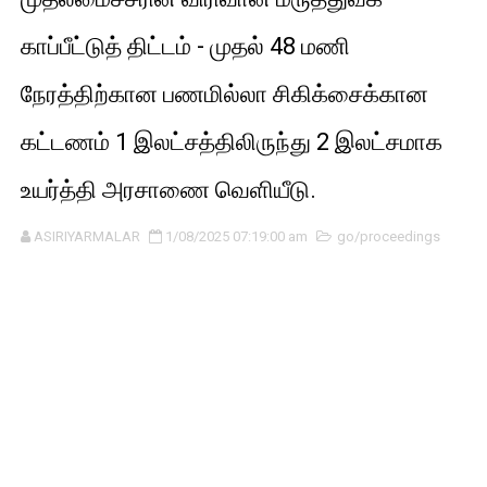
காப்பீட்டுத் திட்டம் - முதல் 48 மணி
நேரத்திற்கான பணமில்லா சிகிக்சைக்கான
கட்டணம் ₹1 இலட்சத்திலிருந்து ₹2 இலட்சமாக
உயர்த்தி அரசாணை வெளியீடு.
ASIRIYARMALAR
1/08/2025 07:19:00 am
go/proceedings