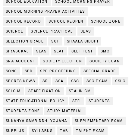
SCHOOL EDUCATION
SCHOOL MORNING PRAYER
SCHOOL MORNING PRAYER ACTIVITIES
SCHOOL RECORD
SCHOOL REOPEN
SCHOOL ZONE
SCIENCE
SCIENCE PRACTICAL
SEAS
SELECTION GRADE
SGT
SHAALA SIDDHI
SIRAGUKAL
SLAS
SLAT
SLET TEST
SMC
SNA ACCOUNT
SOCIETY ELECTION
SOCIETY LOAN
SONG
SPD
SPD PROCEEDING
SPECIAL GRADE
SPORTS NEWS
SR
SSA
SSC
SSC EXAM
SSLC
SSLC.M
STAFF FIXATION
STALIN CM
STATE EDUCATIONAL POLICY
STFI
STUDENTS
STUDENTS ZONE
STUDY MATERIAL
SUKANYA SAMRIDDHI YOJANA
SUPPLEMENTARY EXAM
SURPLUS
SYLLABUS
TAB
TALENT EXAM