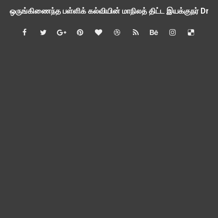
ஒருங்கிணைந்த பள்ளிக் கல்வியின் மாநிலத் திட்ட இயக்குநர் Dr.
பள்ளி வளாகங்களில் அரசியல் / மத / சாதிய அமைப்புகளின் கூட்டங்
ஆகஸ்ட் 3ம் தேதி அன்று உள்ளூர் விடுமுறை அறிவிப்பு
பி.லிட் மற்றும் பி.எட்உயர்கல்வி ஊக்க ஊதியம் பிடித்தம் செய்ய 
சங்கங்களுடன் பள்ளிக்கல்வித்துறை அமைச்சர் நாளை பேச்சுவார்த
💻 மாணவர்கள் கட்டாயம் தெரிந்து கொள்ள வேண்டிய சிறந்த Onl
🎓 B.E./B.Tech முடித்த பிறகு என்னென்ன போட்டித் தேர்வுகள் மற
TAPS Interim Payout - தெளிவுரைகள் வெளியீடு
GPF மீதான வட்டி வீதம் நிர்ணயம் செய்து அரசாணை வெளியீடு
வகுப்பறை உற்று நோக்கல் சார்ந்து கல்வி அலுவலர்களுக்கான வழிக