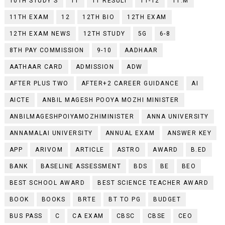
10TH STUDY'S
11
11 RESULT
11-12
11.M
11TH EXAM
12
12TH BIO
12TH EXAM
12TH EXAM NEWS
12TH STUDY
5G
6-8
8TH PAY COMMISSION
9-10
AADHAAR
AATHAAR CARD
ADMISSION
ADW
AFTER PLUS TWO
AFTER+2 CAREER GUIDANCE
AI
AICTE
ANBIL MAGESH POOYA MOZHI MINISTER
ANBILMAGESHPOIYAMOZHIMINISTER
ANNA UNIVERSITY
ANNAMALAI UNIVERSITY
ANNUAL EXAM
ANSWER KEY
APP
ARIVOM
ARTICLE
ASTRO
AWARD
B.ED
BANK
BASELINE ASSESSMENT
BDS
BE
BEO
BEST SCHOOL AWARD
BEST SCIENCE TEACHER AWARD
BOOK
BOOKS
BRTE
BT TO PG
BUDGET
BUS PASS
C
CA EXAM
CBSC
CBSE
CEO