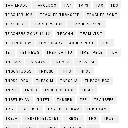
TAMILNADU
TANGEDCO
TAP
TAPS
TAX
TDS
TEACHER JOB
TEACHER TRANSFER
TEACHER ZONE
TEACHERS
TEACHERS JOB
TEACHERS ZONE
TEACHERS ZONE 11-12
TEACHH
TEAM VISIT
TECHNOLOGY
TEMPORARY TEACHER POST
TEST
TET
TET NEWS
THEN CHITTU
TIME TABLE
TLM
TN EMIS
TN MAWS
TNCMTS
TNCMTSE
TNGOVTJOBS
TNPESU
TNPS
TNPSC
TNPSC -DEO
TNPSC-M
TNPSC.M
TNPSC/UPSC
TNPTF
TNSED
TNSED SCHOOL
TNSET
TNSET EXAM
TNTET
TNUSRB
TPF
TRANSFER
TRB
TRB - BEO
TRB - BEO EXAM
TRB EXAM
TRB.M
TRB/TNTET/CTET
TRBSGT
TRG
TRUST
TTSE
UDISE
UG TRB
UG TRB.M
UGC