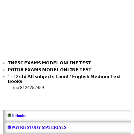
𝗧𝗡𝗣𝗦𝗖 𝗘𝗫𝗔𝗠𝗦 𝗠𝗢𝗗𝗘𝗟 𝗢𝗡𝗟𝗜𝗡𝗘 𝗧𝗘𝗦𝗧
𝗣𝗚𝗧𝗥𝗕 𝗘𝗫𝗔𝗠𝗦 𝗠𝗢𝗗𝗘𝗟 𝗢𝗡𝗟𝗜𝗡𝗘 𝗧𝗘𝗦𝗧
1 - 12 𝘀𝘁𝗱 𝗔𝗹𝗹 𝘀𝘂𝗯𝗷𝗲𝗰𝘁𝘀 𝗧𝗮𝗺𝗶𝗹 / 𝗘𝗻𝗴𝗹𝗶𝘀𝗵 𝗠𝗲𝗱𝗶𝘂𝗺 𝗧𝗲𝘅𝘁
𝗕𝗼𝗼𝗸𝘀
 8124252459
📗
E Books
📗PGTRB STUDY MATERIALS