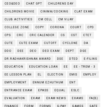
CEO&DEO
CHAT GPT
CHILDRENS DAY
CHILDRENS MOVIE
CINIMA/COCKING
CLAT EXAM
CLUB ACTIVITIES
CM CELL
CM VIJAY
COLLEGE ZONE
COPY
CORONA
COURT
CPD
CPS
CRC
CRC CALENDER
CS
CST
CTET
CUTE
CUTE EXAM
CUTOFF
CYCLONE
DA
DDO
DEE
DEO
DEO EXAM
DEPT
DGE
DR.RADHAKRISHNAN AWARD
DSE
DTED
E-FILING
EDUCATION
EDUCATION LOAN
EE
EE - TREM - 3
EE LESSON PLAN
EL
ELECTION
EMIS
EMPLOY
EMPLOYMENT
ENNUM EZHUTHUM
ENT
ENTRANCE EXAM
EPASS
EQUAL
ESLC
EVALUATION
EXAM
EXAM NEWS
EXAMS
FA(B)
FINANCE
FORM
FORMS
G-PAY
GAMES
GATE