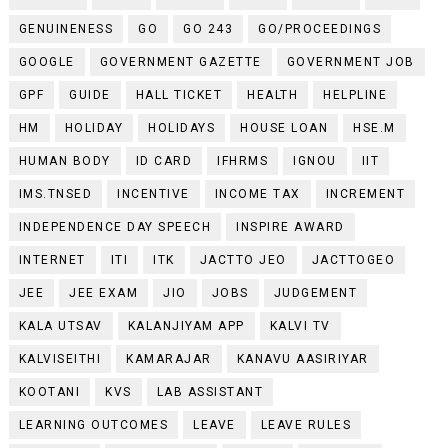
GENUINENESS
GO
GO 243
GO/PROCEEDINGS
GOOGLE
GOVERNMENT GAZETTE
GOVERNMENT JOB
GPF
GUIDE
HALL TICKET
HEALTH
HELPLINE
HM
HOLIDAY
HOLIDAYS
HOUSE LOAN
HSE.M
HUMAN BODY
ID CARD
IFHRMS
IGNOU
IIT
IMS.TNSED
INCENTIVE
INCOME TAX
INCREMENT
INDEPENDENCE DAY SPEECH
INSPIRE AWARD
INTERNET
ITI
ITK
JACTTO JEO
JACTTOGEO
JEE
JEE EXAM
JIO
JOBS
JUDGEMENT
KALA UTSAV
KALANJIYAM APP
KALVI TV
KALVISEITHI
KAMARAJAR
KANAVU AASIRIYAR
KOOTANI
KVS
LAB ASSISTANT
LEARNING OUTCOMES
LEAVE
LEAVE RULES