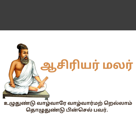
55 வயது ஆசிரியர்களுக்கு Census duty கிடையாது என்பதற
தகுதித் தேர்வெழுதிய ஆசிரியர் எதிர்பார்ப்பு நிறைவேறுமா?
Dr.Radhakrishnan Award 2026–2027க்கு விண்ணப்பிக்கும் வ
2026-27 அரசு மற்றும் அரசு உதவி பெறும் பள்ளிகளில் மாணவர்க
📢 TNPSC குரூப்-1 முதன்மைத் தேர்வு நாள் மாற்றம்!
மக்கள் தொகை கணக்கெடுப்பு பணி : ஓராசிரியர் மற்றும் ஈராசிரியர்
முதலமைச்சரின் காலை உணவு திட்டம் - அனைத்துப் பள்ளித் தலைமை
எந்த அரசியல் கட்சியினரும், எந்த தனியார் அமைப்பும் மாணவர்களை
TNTET தேர்ச்சி விவரம் ஆண்டு வாரியாக
துணை மருத்துவப் படிப்புகளுக்கான கட்டணம் நிர்ணயம்.