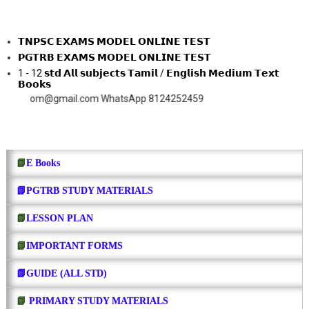
𝗧𝗡𝗣𝗦𝗖 𝗘𝗫𝗔𝗠𝗦 𝗠𝗢𝗗𝗘𝗟 𝗢𝗡𝗟𝗜𝗡𝗘 𝗧𝗘𝗦𝗧
𝗣𝗚𝗧𝗥𝗕 𝗘𝗫𝗔𝗠𝗦 𝗠𝗢𝗗𝗘𝗟 𝗢𝗡𝗟𝗜𝗡𝗘 𝗧𝗘𝗦𝗧
1 - 12 𝘀𝘁𝗱 𝗔𝗹𝗹 𝘀𝘂𝗯𝗷𝗲𝗰𝘁𝘀 𝗧𝗮𝗺𝗶𝗹 / 𝗘𝗻𝗴𝗹𝗶𝘀𝗵 𝗠𝗲𝗱𝗶𝘂𝗺 𝗧𝗲𝘅𝘁
𝗕𝗼𝗼𝗸𝘀
om@gmail.com WhatsApp 8124252459
📗
E Books
📗PGTRB STUDY MATERIALS
📗
LESSON PLAN
📗
IMPORTANT FORMS
📗GUIDE (ALL STD)
📗
PRIMARY STUDY MATERIALS