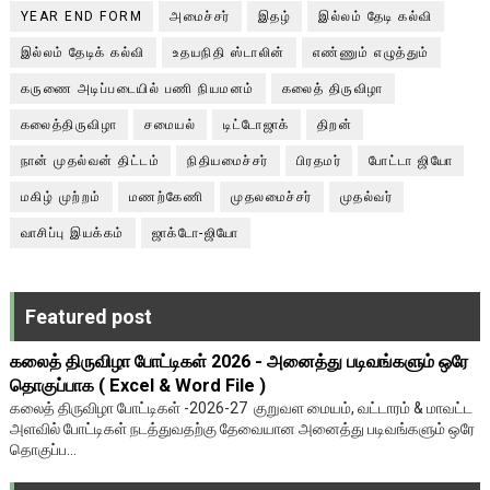
YEAR END FORM
அமைச்சர்
இதழ்
இல்லம் தேடி கல்வி
இல்லம் தேடிக் கல்வி
உதயநிதி ஸ்டாலின்
எண்ணும் எழுத்தும்
கருணை அடிப்படையில் பணி நியமனம்
கலைத் திருவிழா
கலைத்திருவிழா
சமையல்
டிட்டோஜாக்
திறன்
நான் முதல்வன் திட்டம்
நிதியமைச்சர்
பிரதமர்
போட்டா ஜியோ
மகிழ் முற்றம்
மணற்கேணி
முதலமைச்சர்
முதல்வர்
வாசிப்பு இயக்கம்
ஜாக்டோ-ஜியோ
Featured post
கலைத் திருவிழா போட்டிகள் 2026 - அனைத்து படிவங்களும் ஒரே
தொகுப்பாக ( Excel & Word File )
கலைத் திருவிழா போட்டிகள் -2026-27 குறுவள மையம், வட்டாரம் & மாவட்ட
அளவில் போட்டிகள் நடத்துவதற்கு தேவையான அனைத்து படிவங்களும் ஒரே
தொகுப்ப...