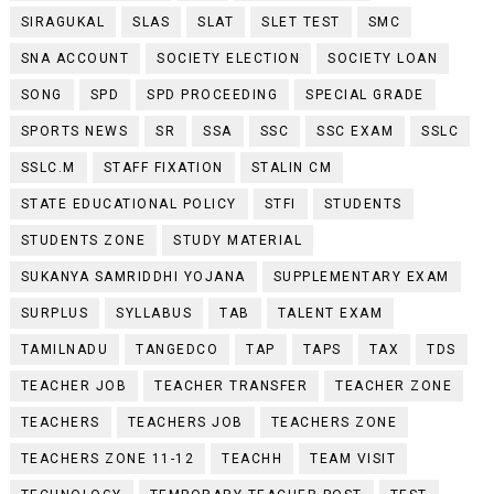
SIRAGUKAL
SLAS
SLAT
SLET TEST
SMC
SNA ACCOUNT
SOCIETY ELECTION
SOCIETY LOAN
SONG
SPD
SPD PROCEEDING
SPECIAL GRADE
SPORTS NEWS
SR
SSA
SSC
SSC EXAM
SSLC
SSLC.M
STAFF FIXATION
STALIN CM
STATE EDUCATIONAL POLICY
STFI
STUDENTS
STUDENTS ZONE
STUDY MATERIAL
SUKANYA SAMRIDDHI YOJANA
SUPPLEMENTARY EXAM
SURPLUS
SYLLABUS
TAB
TALENT EXAM
TAMILNADU
TANGEDCO
TAP
TAPS
TAX
TDS
TEACHER JOB
TEACHER TRANSFER
TEACHER ZONE
TEACHERS
TEACHERS JOB
TEACHERS ZONE
TEACHERS ZONE 11-12
TEACHH
TEAM VISIT