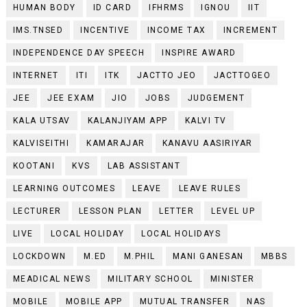
HUMAN BODY
ID CARD
IFHRMS
IGNOU
IIT
IMS.TNSED
INCENTIVE
INCOME TAX
INCREMENT
INDEPENDENCE DAY SPEECH
INSPIRE AWARD
INTERNET
ITI
ITK
JACTTO JEO
JACTTOGEO
JEE
JEE EXAM
JIO
JOBS
JUDGEMENT
KALA UTSAV
KALANJIYAM APP
KALVI TV
KALVISEITHI
KAMARAJAR
KANAVU AASIRIYAR
KOOTANI
KVS
LAB ASSISTANT
LEARNING OUTCOMES
LEAVE
LEAVE RULES
LECTURER
LESSON PLAN
LETTER
LEVEL UP
LIVE
LOCAL HOLIDAY
LOCAL HOLIDAYS
LOCKDOWN
M.ED
M.PHIL
MANI GANESAN
MBBS
MEADICAL NEWS
MILITARY SCHOOL
MINISTER
MOBILE
MOBILE APP
MUTUAL TRANSFER
NAS