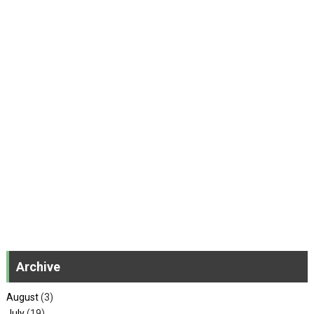
Archive
August
(3)
July
(19)