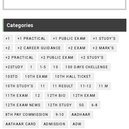
Categories
+1
+1 PRACTICAL
+1 PUBLIC EXAM
+1 STUDY'S
+2
+2 CAREER GUIDANCE
+2 EXAM
+2 MARK'S
+2 PRACTICAL
+2 PUBLIC EXAM
+2 STUDY'S
+2STUDY
1
1-5
10
100 DAYS CHELLENGE
10STD
10TH EXAM
10TH HALL TICKET
10TH STUDY'S
11
11 RESULT
11-12
11.M
11TH EXAM
12
12TH BIO
12TH EXAM
12TH EXAM NEWS
12TH STUDY
5G
6-8
8TH PAY COMMISSION
9-10
AADHAAR
AATHAAR CARD
ADMISSION
ADW