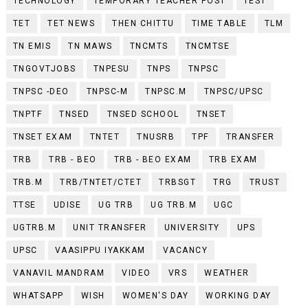
TECHNOLOGY
TEMPORARY TEACHER POST
TEST
TET
TET NEWS
THEN CHITTU
TIME TABLE
TLM
TN EMIS
TN MAWS
TNCMTS
TNCMTSE
TNGOVTJOBS
TNPESU
TNPS
TNPSC
TNPSC -DEO
TNPSC-M
TNPSC.M
TNPSC/UPSC
TNPTF
TNSED
TNSED SCHOOL
TNSET
TNSET EXAM
TNTET
TNUSRB
TPF
TRANSFER
TRB
TRB - BEO
TRB - BEO EXAM
TRB EXAM
TRB.M
TRB/TNTET/CTET
TRBSGT
TRG
TRUST
TTSE
UDISE
UG TRB
UG TRB.M
UGC
UGTRB.M
UNIT TRANSFER
UNIVERSITY
UPS
UPSC
VAASIPPU IYAKKAM
VACANCY
VANAVIL MANDRAM
VIDEO
VRS
WEATHER
WHATSAPP
WISH
WOMEN'S DAY
WORKING DAY