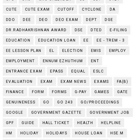
CUTE
CUTE EXAM
CUTOFF
CYCLONE
DA
DDO
DEE
DEO
DEO EXAM
DEPT
DGE
DR.RADHAKRISHNAN AWARD
DSE
DTED
E-FILING
EDUCATION
EDUCATION LOAN
EE
EE - TREM - 3
EE LESSON PLAN
EL
ELECTION
EMIS
EMPLOY
EMPLOYMENT
ENNUM EZHUTHUM
ENT
ENTRANCE EXAM
EPASS
EQUAL
ESLC
EVALUATION
EXAM
EXAM NEWS
EXAMS
FA(B)
FINANCE
FORM
FORMS
G-PAY
GAMES
GATE
GENUINENESS
GO
GO 243
GO/PROCEEDINGS
GOOGLE
GOVERNMENT GAZETTE
GOVERNMENT JOB
GPF
GUIDE
HALL TICKET
HEALTH
HELPLINE
HM
HOLIDAY
HOLIDAYS
HOUSE LOAN
HSE.M