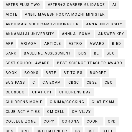
AFTER PLUS TWO
AFTER+2 CAREER GUIDANCE
AI
AICTE
ANBIL MAGESH POOYA MOZHI MINISTER
ANBILMAGESHPOIYAMOZHIMINISTER
ANNA UNIVERSITY
ANNAMALAI UNIVERSITY
ANNUAL EXAM
ANSWER KEY
APP
ARIVOM
ARTICLE
ASTRO
AWARD
B.ED
BANK
BASELINE ASSESSMENT
BDS
BE
BEO
BEST SCHOOL AWARD
BEST SCIENCE TEACHER AWARD
BOOK
BOOKS
BRTE
BT TO PG
BUDGET
BUS PASS
C
CA EXAM
CBSC
CBSE
CEO
CEO&DEO
CHAT GPT
CHILDRENS DAY
CHILDRENS MOVIE
CINIMA/COCKING
CLAT EXAM
CLUB ACTIVITIES
CM CELL
CM VIJAY
COLLEGE ZONE
COPY
CORONA
COURT
CPD
CPS
CRC
CRC CALENDER
CS
CST
CTET