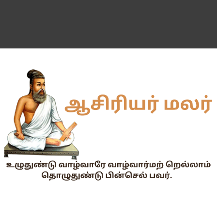
வகுப்பறை உற்று நோக்கல் சார்ந்து கல்வி அலுவலர்களுக்கான வழிக
55 வயது ஆசிரியர்களுக்கு Census duty கிடையாது என்பதற
தகுதித் தேர்வெழுதிய ஆசிரியர் எதிர்பார்ப்பு நிறைவேறுமா?
Dr.Radhakrishnan Award 2026–2027க்கு விண்ணப்பிக்கும் வ
2026-27 அரசு மற்றும் அரசு உதவி பெறும் பள்ளிகளில் மாணவர்க
📢 TNPSC குரூப்-1 முதன்மைத் தேர்வு நாள் மாற்றம்!
மக்கள் தொகை கணக்கெடுப்பு பணி : ஓராசிரியர் மற்றும் ஈராசிரியர்
முதலமைச்சரின் காலை உணவு திட்டம் - அனைத்துப் பள்ளித் தலைமை
எந்த அரசியல் கட்சியினரும், எந்த தனியார் அமைப்பும் மாணவர்களை
TNTET தேர்ச்சி விவரம் ஆண்டு வாரியாக