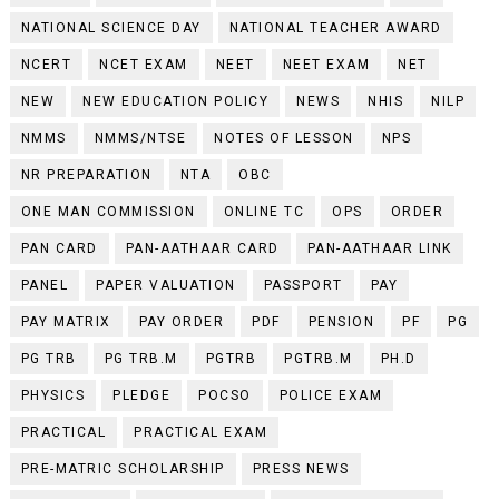
NATIONAL SCIENCE DAY
NATIONAL TEACHER AWARD
NCERT
NCET EXAM
NEET
NEET EXAM
NET
NEW
NEW EDUCATION POLICY
NEWS
NHIS
NILP
NMMS
NMMS/NTSE
NOTES OF LESSON
NPS
NR PREPARATION
NTA
OBC
ONE MAN COMMISSION
ONLINE TC
OPS
ORDER
PAN CARD
PAN-AATHAAR CARD
PAN-AATHAAR LINK
PANEL
PAPER VALUATION
PASSPORT
PAY
PAY MATRIX
PAY ORDER
PDF
PENSION
PF
PG
PG TRB
PG TRB.M
PGTRB
PGTRB.M
PH.D
PHYSICS
PLEDGE
POCSO
POLICE EXAM
PRACTICAL
PRACTICAL EXAM
PRE-MATRIC SCHOLARSHIP
PRESS NEWS