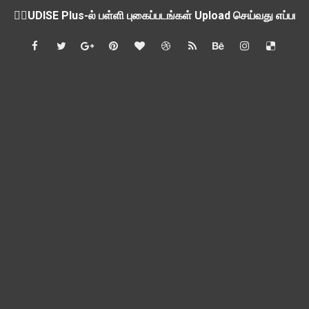
💁‍♂️UDISE Plus-ல் பள்ளி புகைப்படங்கள் Upload செய்வது எப்பட
ஒருங்கிணைந்த பள்ளிக் கல்வியின் மாநிலத் திட்ட இயக்குநர் Dr.
பள்ளி வளாகங்களில் அரசியல் / மத / சாதிய அமைப்புகளின் கூட்டங்
ஆகஸ்ட் 3ம் தேதி அன்று உள்ளூர் விடுமுறை அறிவிப்பு
பி.லிட் மற்றும் பி.எட்உயர்கல்வி ஊக்க ஊதியம் பிடித்தம் செய்ய 
சங்கங்களுடன் பள்ளிக்கல்வித்துறை அமைச்சர் நாளை பேச்சுவார்த
💻 மாணவர்கள் கட்டாயம் தெரிந்து கொள்ள வேண்டிய சிறந்த Onl
🎓 B.E./B.Tech முடித்த பிறகு என்னென்ன போட்டித் தேர்வுகள் மற
TAPS Interim Payout - தெளிவுரைகள் வெளியீடு
GPF மீதான வட்டி வீதம் நிர்ணயம் செய்து அரசாணை வெளியீடு