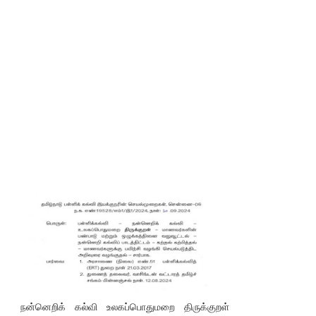
நன்னெறிக் கல்வி உலகப்பொதுமறை திருக்குறள்