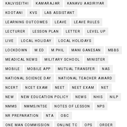
KALVISEITHI
KAMARAJAR
KANAVU AASIRIYAR
KOOTANI
KVS
LAB ASSISTANT
LEARNING OUTCOMES
LEAVE
LEAVE RULES
LECTURER
LESSON PLAN
LETTER
LEVEL UP
LIVE
LOCAL HOLIDAY
LOCAL HOLIDAYS
LOCKDOWN
M.ED
M.PHIL
MANI GANESAN
MBBS
MEADICAL NEWS
MILITARY SCHOOL
MINISTER
MOBILE
MOBILE APP
MUTUAL TRANSFER
NAS
NATIONAL SCIENCE DAY
NATIONAL TEACHER AWARD
NCERT
NCET EXAM
NEET
NEET EXAM
NET
NEW
NEW EDUCATION POLICY
NEWS
NHIS
NILP
NMMS
NMMS/NTSE
NOTES OF LESSON
NPS
NR PREPARATION
NTA
OBC
ONE MAN COMMISSION
ONLINE TC
OPS
ORDER