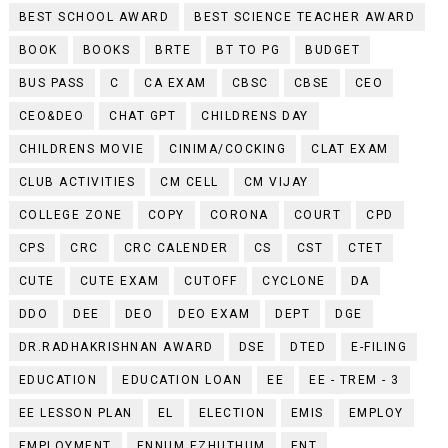
BEST SCHOOL AWARD
BEST SCIENCE TEACHER AWARD
BOOK
BOOKS
BRTE
BT TO PG
BUDGET
BUS PASS
C
CA EXAM
CBSC
CBSE
CEO
CEO&DEO
CHAT GPT
CHILDRENS DAY
CHILDRENS MOVIE
CINIMA/COCKING
CLAT EXAM
CLUB ACTIVITIES
CM CELL
CM VIJAY
COLLEGE ZONE
COPY
CORONA
COURT
CPD
CPS
CRC
CRC CALENDER
CS
CST
CTET
CUTE
CUTE EXAM
CUTOFF
CYCLONE
DA
DDO
DEE
DEO
DEO EXAM
DEPT
DGE
DR.RADHAKRISHNAN AWARD
DSE
DTED
E-FILING
EDUCATION
EDUCATION LOAN
EE
EE - TREM - 3
EE LESSON PLAN
EL
ELECTION
EMIS
EMPLOY
EMPLOYMENT
ENNUM EZHUTHUM
ENT