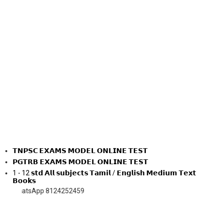
𝗧𝗡𝗣𝗦𝗖 𝗘𝗫𝗔𝗠𝗦 𝗠𝗢𝗗𝗘𝗟 𝗢𝗡𝗟𝗜𝗡𝗘 𝗧𝗘𝗦𝗧
𝗣𝗚𝗧𝗥𝗕 𝗘𝗫𝗔𝗠𝗦 𝗠𝗢𝗗𝗘𝗟 𝗢𝗡𝗟𝗜𝗡𝗘 𝗧𝗘𝗦𝗧
1 - 12 𝘀𝘁𝗱 𝗔𝗹𝗹 𝘀𝘂𝗯𝗷𝗲𝗰𝘁𝘀 𝗧𝗮𝗺𝗶𝗹 / 𝗘𝗻𝗴𝗹𝗶𝘀𝗵 𝗠𝗲𝗱𝗶𝘂𝗺 𝗧𝗲𝘅𝘁
𝗕𝗼𝗼𝗸𝘀
sApp 8124252459