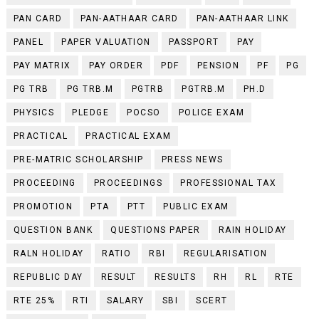
PAN CARD
PAN-AATHAAR CARD
PAN-AATHAAR LINK
PANEL
PAPER VALUATION
PASSPORT
PAY
PAY MATRIX
PAY ORDER
PDF
PENSION
PF
PG
PG TRB
PG TRB.M
PGTRB
PGTRB.M
PH.D
PHYSICS
PLEDGE
POCSO
POLICE EXAM
PRACTICAL
PRACTICAL EXAM
PRE-MATRIC SCHOLARSHIP
PRESS NEWS
PROCEEDING
PROCEEDINGS
PROFESSIONAL TAX
PROMOTION
PTA
PTT
PUBLIC EXAM
QUESTION BANK
QUESTIONS PAPER
RAIN HOLIDAY
RALN HOLIDAY
RATIO
RBI
REGULARISATION
REPUBLIC DAY
RESULT
RESULTS
RH
RL
RTE
RTE 25%
RTI
SALARY
SBI
SCERT