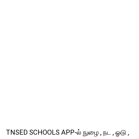
TNSED SCHOOLS APP-ல் நுழை , நட , ஓடு ,