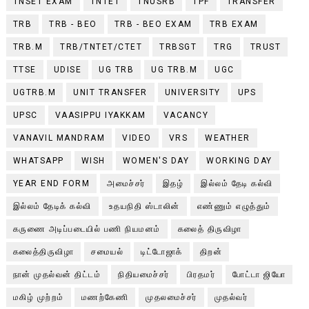
TNSET EXAM
TNTET
TNUSRB
TPF
TRANSFER
TRB
TRB - BEO
TRB - BEO EXAM
TRB EXAM
TRB.M
TRB/TNTET/CTET
TRBSGT
TRG
TRUST
TTSE
UDISE
UG TRB
UG TRB.M
UGC
UGTRB.M
UNIT TRANSFER
UNIVERSITY
UPS
UPSC
VAASIPPU IYAKKAM
VACANCY
VANAVIL MANDRAM
VIDEO
VRS
WEATHER
WHATSAPP
WISH
WOMEN'S DAY
WORKING DAY
YEAR END FORM
அமைச்சர்
இதழ்
இல்லம் தேடி கல்வி
இல்லம் தேடிக் கல்வி
உதயநிதி ஸ்டாலின்
எண்ணும் எழுத்தும்
கருணை அடிப்படையில் பணி நியமனம்
கலைத் திருவிழா
கலைத்திருவிழா
சமையல்
டிட்டோஜாக்
திறன்
நான் முதல்வன் திட்டம்
நிதியமைச்சர்
பிரதமர்
போட்டா ஜியோ
மகிழ் முற்றம்
மணற்கேணி
முதலமைச்சர்
முதல்வர்