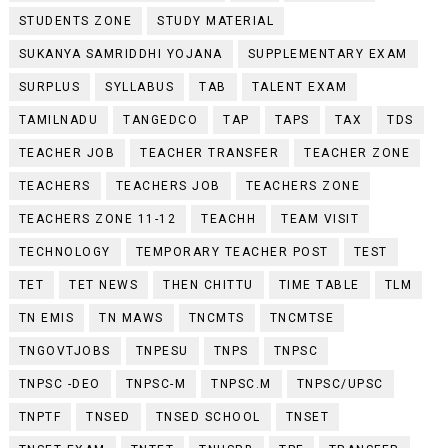
STUDENTS ZONE
STUDY MATERIAL
SUKANYA SAMRIDDHI YOJANA
SUPPLEMENTARY EXAM
SURPLUS
SYLLABUS
TAB
TALENT EXAM
TAMILNADU
TANGEDCO
TAP
TAPS
TAX
TDS
TEACHER JOB
TEACHER TRANSFER
TEACHER ZONE
TEACHERS
TEACHERS JOB
TEACHERS ZONE
TEACHERS ZONE 11-12
TEACHH
TEAM VISIT
TECHNOLOGY
TEMPORARY TEACHER POST
TEST
TET
TET NEWS
THEN CHITTU
TIME TABLE
TLM
TN EMIS
TN MAWS
TNCMTS
TNCMTSE
TNGOVTJOBS
TNPESU
TNPS
TNPSC
TNPSC -DEO
TNPSC-M
TNPSC.M
TNPSC/UPSC
TNPTF
TNSED
TNSED SCHOOL
TNSET