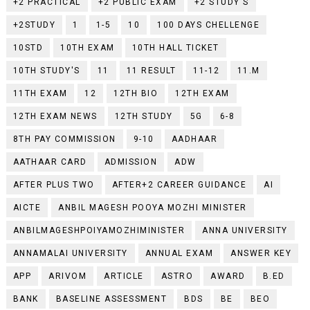
+2 PRACTICAL
+2 PUBLIC EXAM
+2 STUDY'S
+2STUDY
1
1-5
10
100 DAYS CHELLENGE
10STD
10TH EXAM
10TH HALL TICKET
10TH STUDY'S
11
11 RESULT
11-12
11.M
11TH EXAM
12
12TH BIO
12TH EXAM
12TH EXAM NEWS
12TH STUDY
5G
6-8
8TH PAY COMMISSION
9-10
AADHAAR
AATHAAR CARD
ADMISSION
ADW
AFTER PLUS TWO
AFTER+2 CAREER GUIDANCE
AI
AICTE
ANBIL MAGESH POOYA MOZHI MINISTER
ANBILMAGESHPOIYAMOZHIMINISTER
ANNA UNIVERSITY
ANNAMALAI UNIVERSITY
ANNUAL EXAM
ANSWER KEY
APP
ARIVOM
ARTICLE
ASTRO
AWARD
B.ED
BANK
BASELINE ASSESSMENT
BDS
BE
BEO