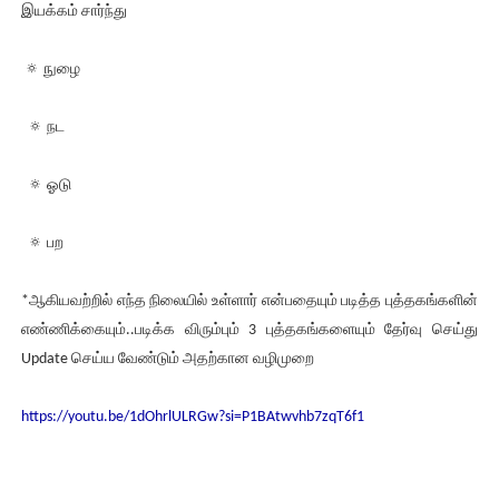
இயக்கம் சார்ந்து
🔅 நுழை
🔅 நட
🔅 ஓடு
🔅 பற
*ஆகியவற்றில் எந்த நிலையில் உள்ளார் என்பதையும் படித்த புத்தகங்களின்
எண்ணிக்கையும்..படிக்க விரும்பும் 3 புத்தகங்களையும் தேர்வு செய்து
Update செய்ய வேண்டும் அதற்கான வழிமுறை
https://youtu.be/1dOhrlULRGw?si=P1BAtwvhb7zqT6f1