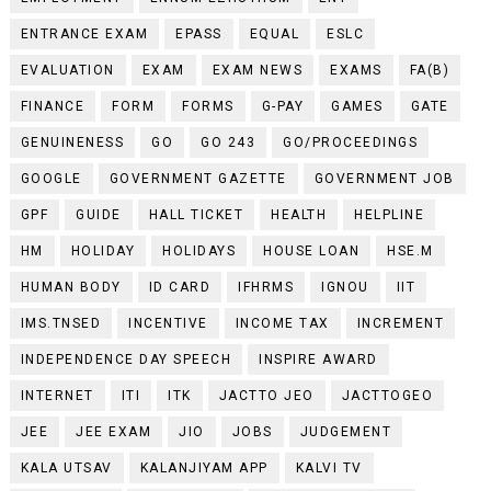
ENTRANCE EXAM
EPASS
EQUAL
ESLC
EVALUATION
EXAM
EXAM NEWS
EXAMS
FA(B)
FINANCE
FORM
FORMS
G-PAY
GAMES
GATE
GENUINENESS
GO
GO 243
GO/PROCEEDINGS
GOOGLE
GOVERNMENT GAZETTE
GOVERNMENT JOB
GPF
GUIDE
HALL TICKET
HEALTH
HELPLINE
HM
HOLIDAY
HOLIDAYS
HOUSE LOAN
HSE.M
HUMAN BODY
ID CARD
IFHRMS
IGNOU
IIT
IMS.TNSED
INCENTIVE
INCOME TAX
INCREMENT
INDEPENDENCE DAY SPEECH
INSPIRE AWARD
INTERNET
ITI
ITK
JACTTO JEO
JACTTOGEO
JEE
JEE EXAM
JIO
JOBS
JUDGEMENT
KALA UTSAV
KALANJIYAM APP
KALVI TV