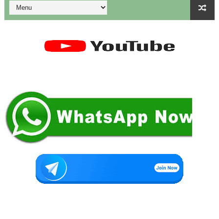
மாணவிகளுக்கு தற்காப்புக் கலை பயிற்சி வழங்குதல் தொடர்பாக மா
கலைத் திருவிழா போட்டிகள் 2026 - அனைத்து படிவங்களும் ஒரே த
💁‍♂️UDISE Plus-ல் பள்ளி புகைப்படங்கள் Upload செய்வது எப்பட
ஒருங்கிணைந்த பள்ளிக் கல்வியின் மாநிலத் திட்ட இயக்குநர் Dr.
பள்ளி வளாகங்களில் அரசியல் / மத / சாதிய அமைப்புகளின் கூட்டங்
ஆகஸ்ட் 3ம் தேதி அன்று உள்ளூர் விடுமுறை அறிவிப்பு