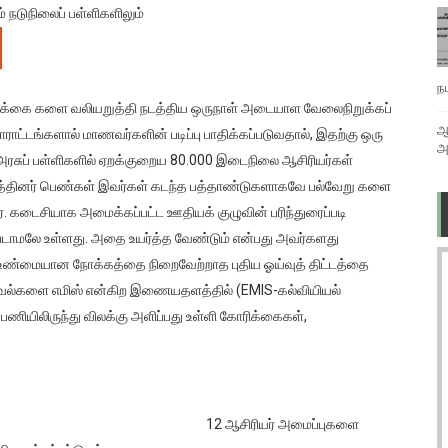
 நடுநிலைப் பள்ளிகளிலும்
ந
ரிக்கை களை வலியறுத்தி நடத்திய ஒருநாள் அடையாள வேலைநிறுக்கப்
ஆ
ாட்டங்களால் மாணவர்களின் படிப்பு பாதிக்கப்படுவதால், இதற்கு ஒரு
அ
ள அரசுப் பள்ளிகளில் ஏறக்குறைய 80.000 இடைநிலை ஆசிரியர்கள்
தத்தினர் பெண்கள் இவர்கள் கடந்த பத்தாண்டுகளாகவே பல்வேறு களை
். கடைசியாக அமைக்கப்பட்ட ஊதியக் குழுவின் பரிந்துரைப்படி
்படாமலே உள்ளது. அதை உயர்த்த வேண்டும் என்பது அவர்களது
 உண்மையான நோக்கத்தை நிறைவேற்றாத புதிய ஓய்வுத் திட்டத்தை
தகவல்களை எமிஸ் என்கிற இணையதளத்தில் (EMIS-கல்வியியல்
பணியிலிருந்து விலக்கு அளிப்பது உள்ளி கோரிக்கைகள்,
12 ஆசிரியர் அமைப்புகளை