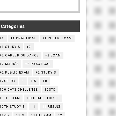
Categories
+1
+1 PRACTICAL
+1 PUBLIC EXAM
+1 STUDY'S
+2
+2 CAREER GUIDANCE
+2 EXAM
+2 MARK'S
+2 PRACTICAL
+2 PUBLIC EXAM
+2 STUDY'S
+2STUDY
1
1-5
10
100 DAYS CHELLENGE
10STD
10TH EXAM
10TH HALL TICKET
10TH STUDY'S
11
11 RESULT
11-12
11.M
11TH EXAM
12