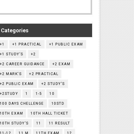
Categories
+1
+1 PRACTICAL
+1 PUBLIC EXAM
+1 STUDY'S
+2
+2 CAREER GUIDANCE
+2 EXAM
+2 MARK'S
+2 PRACTICAL
+2 PUBLIC EXAM
+2 STUDY'S
+2STUDY
1
1-5
10
100 DAYS CHELLENGE
10STD
10TH EXAM
10TH HALL TICKET
10TH STUDY'S
11
11 RESULT
11-12
11.M
11TH EXAM
12