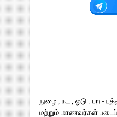
நுழை , நட , ஓடு . பற - பு
மற்றும் மாணவர்கள் படைப்