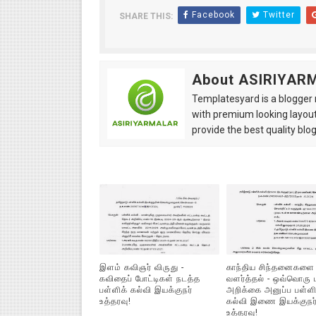
Facebook
Twitter
SHARE THIS:
About ASIRIYAR
Templatesyard is a blogger r
with premium looking layout
provide the best quality blo
இளம் கவிஞர் விருது -
காந்திய சிந்தனைகளை
கவிதைப் போட்டிகள் நடத்த
வளர்த்தல் - ஒவ்வொரு 
பள்ளிக் கல்வி இயக்குநர்
அறிக்கை அனுப்ப பள்ளி
உத்தரவு!
கல்வி இணை இயக்குநர
உத்தரவு!