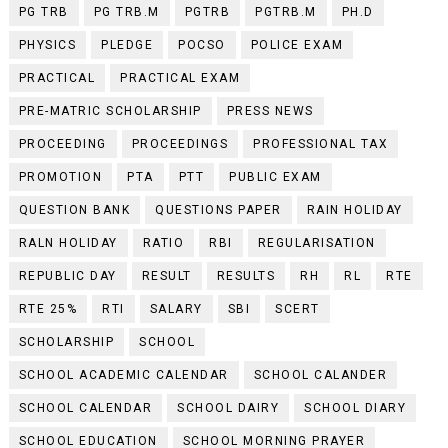
PG TRB
PG TRB.M
PGTRB
PGTRB.M
PH.D
PHYSICS
PLEDGE
POCSO
POLICE EXAM
PRACTICAL
PRACTICAL EXAM
PRE-MATRIC SCHOLARSHIP
PRESS NEWS
PROCEEDING
PROCEEDINGS
PROFESSIONAL TAX
PROMOTION
PTA
PTT
PUBLIC EXAM
QUESTION BANK
QUESTIONS PAPER
RAIN HOLIDAY
RALN HOLIDAY
RATIO
RBI
REGULARISATION
REPUBLIC DAY
RESULT
RESULTS
RH
RL
RTE
RTE 25%
RTI
SALARY
SBI
SCERT
SCHOLARSHIP
SCHOOL
SCHOOL ACADEMIC CALENDAR
SCHOOL CALANDER
SCHOOL CALENDAR
SCHOOL DAIRY
SCHOOL DIARY
SCHOOL EDUCATION
SCHOOL MORNING PRAYER