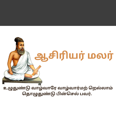
55 வயது ஆசிரியர்களுக்கு Census duty கிடையாது என்பதற
தகுதித் தேர்வெழுதிய ஆசிரியர் எதிர்பார்ப்பு நிறைவேறுமா?
Dr.Radhakrishnan Award 2026–2027க்கு விண்ணப்பிக்கும் வ
2026-27 அரசு மற்றும் அரசு உதவி பெறும் பள்ளிகளில் மாணவர்க
📢 TNPSC குரூப்-1 முதன்மைத் தேர்வு நாள் மாற்றம்!
மக்கள் தொகை கணக்கெடுப்பு பணி : ஓராசிரியர் மற்றும் ஈராசிரியர்
முதலமைச்சரின் காலை உணவு திட்டம் - அனைத்துப் பள்ளித் தலைமை
எந்த அரசியல் கட்சியினரும், எந்த தனியார் அமைப்பும் மாணவர்களை
TNTET தேர்ச்சி விவரம் ஆண்டு வாரியாக
துணை மருத்துவப் படிப்புகளுக்கான கட்டணம் நிர்ணயம்.