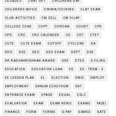
CEO&DEO
CHAT GPT
CHILDRENS DAY
CHILDRENS MOVIE
CINIMA/COCKING
CLAT EXAM
CLUB ACTIVITIES
CM CELL
CM VIJAY
COLLEGE ZONE
COPY
CORONA
COURT
CPD
CPS
CRC
CRC CALENDER
CS
CST
CTET
CUTE
CUTE EXAM
CUTOFF
CYCLONE
DA
DDO
DEE
DEO
DEO EXAM
DEPT
DGE
DR.RADHAKRISHNAN AWARD
DSE
DTED
E-FILING
EDUCATION
EDUCATION LOAN
EE
EE - TREM - 3
EE LESSON PLAN
EL
ELECTION
EMIS
EMPLOY
EMPLOYMENT
ENNUM EZHUTHUM
ENT
ENTRANCE EXAM
EPASS
EQUAL
ESLC
EVALUATION
EXAM
EXAM NEWS
EXAMS
FA(B)
FINANCE
FORM
FORMS
G-PAY
GAMES
GATE