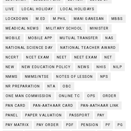
LIVE
LOCAL HOLIDAY
LOCAL HOLIDAYS
LOCKDOWN
M.ED
M.PHIL
MANI GANESAN
MBBS
MEADICAL NEWS
MILITARY SCHOOL
MINISTER
MOBILE
MOBILE APP
MUTUAL TRANSFER
NAS
NATIONAL SCIENCE DAY
NATIONAL TEACHER AWARD
NCERT
NCET EXAM
NEET
NEET EXAM
NET
NEW
NEW EDUCATION POLICY
NEWS
NHIS
NILP
NMMS
NMMS/NTSE
NOTES OF LESSON
NPS
NR PREPARATION
NTA
OBC
ONE MAN COMMISSION
ONLINE TC
OPS
ORDER
PAN CARD
PAN-AATHAAR CARD
PAN-AATHAAR LINK
PANEL
PAPER VALUATION
PASSPORT
PAY
PAY MATRIX
PAY ORDER
PDF
PENSION
PF
PG