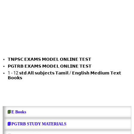
𝗧𝗡𝗣𝗦𝗖 𝗘𝗫𝗔𝗠𝗦 𝗠𝗢𝗗𝗘𝗟 𝗢𝗡𝗟𝗜𝗡𝗘 𝗧𝗘𝗦𝗧
𝗣𝗚𝗧𝗥𝗕 𝗘𝗫𝗔𝗠𝗦 𝗠𝗢𝗗𝗘𝗟 𝗢𝗡𝗟𝗜𝗡𝗘 𝗧𝗘𝗦𝗧
1 - 12 𝘀𝘁𝗱 𝗔𝗹𝗹 𝘀𝘂𝗯𝗷𝗲𝗰𝘁𝘀 𝗧𝗮𝗺𝗶𝗹 / 𝗘𝗻𝗴𝗹𝗶𝘀𝗵 𝗠𝗲𝗱𝗶𝘂𝗺 𝗧𝗲𝘅𝘁
𝗕𝗼𝗼𝗸𝘀
தொடர்புக்கு asir
📗
E Books
📗PGTRB STUDY MATERIALS