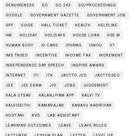
GENUINENESS
GO
GO 243
GO/PROCEEDINGS
GOOGLE
GOVERNMENT GAZETTE
GOVERNMENT JOB
GPF
GUIDE
HALL TICKET
HEALTH
HELPLINE
HM
HOLIDAY
HOLIDAYS
HOUSE LOAN
HSE.M
HUMAN BODY
ID CARD
IFHRMS
IGNOU
IIT
IMS.TNSED
INCENTIVE
INCOME TAX
INCREMENT
INDEPENDENCE DAY SPEECH
INSPIRE AWARD
INTERNET
ITI
ITK
JACTTO JEO
JACTTOGEO
JEE
JEE EXAM
JIO
JOBS
JUDGEMENT
KALA UTSAV
KALANJIYAM APP
KALVI TV
KALVISEITHI
KAMARAJAR
KANAVU AASIRIYAR
KOOTANI
KVS
LAB ASSISTANT
LEARNING OUTCOMES
LEAVE
LEAVE RULES
LECTURER
LESSON PLAN
LETTER
LEVEL UP