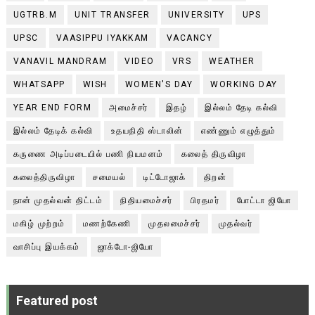
UGTRB.M
UNIT TRANSFER
UNIVERSITY
UPS
UPSC
VAASIPPU IYAKKAM
VACANCY
VANAVIL MANDRAM
VIDEO
VRS
WEATHER
WHATSAPP
WISH
WOMEN'S DAY
WORKING DAY
YEAR END FORM
அமைச்சர்
இதழ்
இல்லம் தேடி கல்வி
இல்லம் தேடிக் கல்வி
உதயநிதி ஸ்டாலின்
எண்ணும் எழுத்தும்
கருணை அடிப்படையில் பணி நியமனம்
கலைத் திருவிழா
கலைத்திருவிழா
சமையல்
டிட்டோஜாக்
திறன்
நான் முதல்வன் திட்டம்
நிதியமைச்சர்
பிரதமர்
போட்டா ஜியோ
மகிழ் முற்றம்
மணற்கேணி
முதலமைச்சர்
முதல்வர்
வாசிப்பு இயக்கம்
ஜாக்டோ-ஜியோ
Featured post