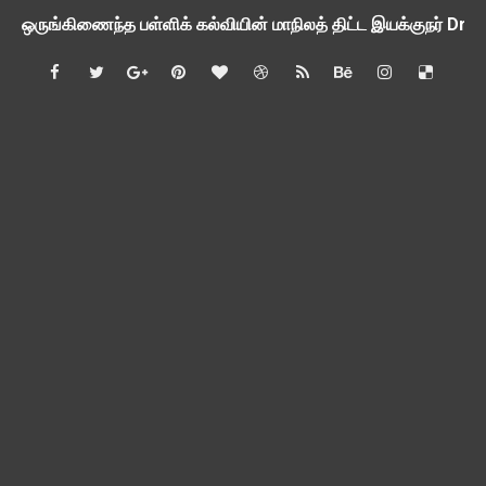
ஒருங்கிணைந்த பள்ளிக் கல்வியின் மாநிலத் திட்ட இயக்குநர் Dr.
பள்ளி வளாகங்களில் அரசியல் / மத / சாதிய அமைப்புகளின் கூட்டங்
ஆகஸ்ட் 3ம் தேதி அன்று உள்ளூர் விடுமுறை அறிவிப்பு
பி.லிட் மற்றும் பி.எட்உயர்கல்வி ஊக்க ஊதியம் பிடித்தம் செய்ய 
சங்கங்களுடன் பள்ளிக்கல்வித்துறை அமைச்சர் நாளை பேச்சுவார்த
💻 மாணவர்கள் கட்டாயம் தெரிந்து கொள்ள வேண்டிய சிறந்த Onl
🎓 B.E./B.Tech முடித்த பிறகு என்னென்ன போட்டித் தேர்வுகள் மற
TAPS Interim Payout - தெளிவுரைகள் வெளியீடு
GPF மீதான வட்டி வீதம் நிர்ணயம் செய்து அரசாணை வெளியீடு
வகுப்பறை உற்று நோக்கல் சார்ந்து கல்வி அலுவலர்களுக்கான வழிக