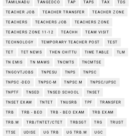
TAMILNADU
TANGEDCO
TAP
TAPS
TAX
TDS
TEACHER JOB
TEACHER TRANSFER
TEACHER ZONE
TEACHERS
TEACHERS JOB
TEACHERS ZONE
TEACHERS ZONE 11-12
TEACHH
TEAM VISIT
TECHNOLOGY
TEMPORARY TEACHER POST
TEST
TET
TET NEWS
THEN CHITTU
TIME TABLE
TLM
TN EMIS
TN MAWS
TNCMTS
TNCMTSE
TNGOVTJOBS
TNPESU
TNPS
TNPSC
TNPSC -DEO
TNPSC-M
TNPSC.M
TNPSC/UPSC
TNPTF
TNSED
TNSED SCHOOL
TNSET
TNSET EXAM
TNTET
TNUSRB
TPF
TRANSFER
TRB
TRB - BEO
TRB - BEO EXAM
TRB EXAM
TRB.M
TRB/TNTET/CTET
TRBSGT
TRG
TRUST
TTSE
UDISE
UG TRB
UG TRB.M
UGC