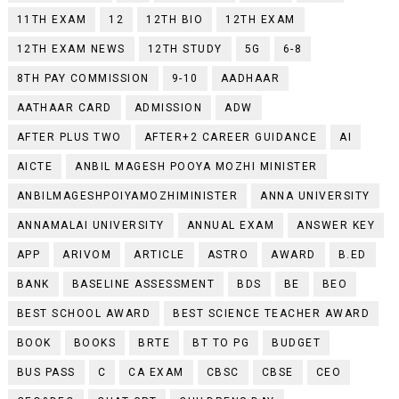
11TH EXAM
12
12TH BIO
12TH EXAM
12TH EXAM NEWS
12TH STUDY
5G
6-8
8TH PAY COMMISSION
9-10
AADHAAR
AATHAAR CARD
ADMISSION
ADW
AFTER PLUS TWO
AFTER+2 CAREER GUIDANCE
AI
AICTE
ANBIL MAGESH POOYA MOZHI MINISTER
ANBILMAGESHPOIYAMOZHIMINISTER
ANNA UNIVERSITY
ANNAMALAI UNIVERSITY
ANNUAL EXAM
ANSWER KEY
APP
ARIVOM
ARTICLE
ASTRO
AWARD
B.ED
BANK
BASELINE ASSESSMENT
BDS
BE
BEO
BEST SCHOOL AWARD
BEST SCIENCE TEACHER AWARD
BOOK
BOOKS
BRTE
BT TO PG
BUDGET
BUS PASS
C
CA EXAM
CBSC
CBSE
CEO