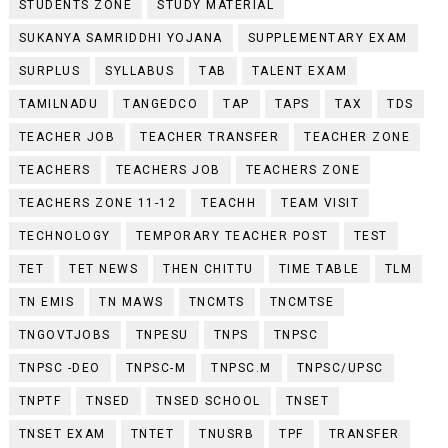
STUDENTS ZONE
STUDY MATERIAL
SUKANYA SAMRIDDHI YOJANA
SUPPLEMENTARY EXAM
SURPLUS
SYLLABUS
TAB
TALENT EXAM
TAMILNADU
TANGEDCO
TAP
TAPS
TAX
TDS
TEACHER JOB
TEACHER TRANSFER
TEACHER ZONE
TEACHERS
TEACHERS JOB
TEACHERS ZONE
TEACHERS ZONE 11-12
TEACHH
TEAM VISIT
TECHNOLOGY
TEMPORARY TEACHER POST
TEST
TET
TET NEWS
THEN CHITTU
TIME TABLE
TLM
TN EMIS
TN MAWS
TNCMTS
TNCMTSE
TNGOVTJOBS
TNPESU
TNPS
TNPSC
TNPSC -DEO
TNPSC-M
TNPSC.M
TNPSC/UPSC
TNPTF
TNSED
TNSED SCHOOL
TNSET
TNSET EXAM
TNTET
TNUSRB
TPF
TRANSFER