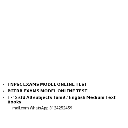
𝗧𝗡𝗣𝗦𝗖 𝗘𝗫𝗔𝗠𝗦 𝗠𝗢𝗗𝗘𝗟 𝗢𝗡𝗟𝗜𝗡𝗘 𝗧𝗘𝗦𝗧
𝗣𝗚𝗧𝗥𝗕 𝗘𝗫𝗔𝗠𝗦 𝗠𝗢𝗗𝗘𝗟 𝗢𝗡𝗟𝗜𝗡𝗘 𝗧𝗘𝗦𝗧
1 - 12 𝘀𝘁𝗱 𝗔𝗹𝗹 𝘀𝘂𝗯𝗷𝗲𝗰𝘁𝘀 𝗧𝗮𝗺𝗶𝗹 / 𝗘𝗻𝗴𝗹𝗶𝘀𝗵 𝗠𝗲𝗱𝗶𝘂𝗺 𝗧𝗲𝘅𝘁
𝗕𝗼𝗼𝗸𝘀
il.com WhatsApp 8124252459