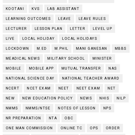
KOOTANI
KVS
LAB ASSISTANT
LEARNING OUTCOMES
LEAVE
LEAVE RULES
LECTURER
LESSON PLAN
LETTER
LEVEL UP
LIVE
LOCAL HOLIDAY
LOCAL HOLIDAYS
LOCKDOWN
M.ED
M.PHIL
MANI GANESAN
MBBS
MEADICAL NEWS
MILITARY SCHOOL
MINISTER
MOBILE
MOBILE APP
MUTUAL TRANSFER
NAS
NATIONAL SCIENCE DAY
NATIONAL TEACHER AWARD
NCERT
NCET EXAM
NEET
NEET EXAM
NET
NEW
NEW EDUCATION POLICY
NEWS
NHIS
NILP
NMMS
NMMS/NTSE
NOTES OF LESSON
NPS
NR PREPARATION
NTA
OBC
ONE MAN COMMISSION
ONLINE TC
OPS
ORDER