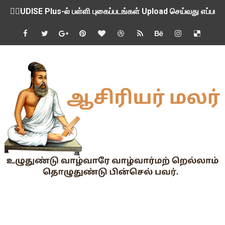
💁‍♂️UDISE Plus-ல் பள்ளி புகைப்படங்கள் Upload செய்வது எப்பட
ஒருங்கிணைந்த பள்ளிக் கல்வியின் மாநிலத் திட்ட இயக்குநர் Dr.
பள்ளி வளாகங்களில் அரசியல் / மத / சாதிய அமைப்புகளின் கூட்டங்
ஆகஸ்ட் 3ம் தேதி அன்று உள்ளூர் விடுமுறை அறிவிப்பு
பி.லிட் மற்றும் பி.எட்உயர்கல்வி ஊக்க ஊதியம் பிடித்தம் செய்ய 
சங்கங்களுடன் பள்ளிக்கல்வித்துறை அமைச்சர் நாளை பேச்சுவார்த
💻 மாணவர்கள் கட்டாயம் தெரிந்து கொள்ள வேண்டிய சிறந்த Onl
🎓 B.E./B.Tech முடித்த பிறகு என்னென்ன போட்டித் தேர்வுகள் மற
TAPS Interim Payout - தெளிவுரைகள் வெளியீடு
GPF மீதான வட்டி வீதம் நிர்ணயம் செய்து அரசாணை வெளியீடு