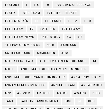
+2STUDY
1
1-5
10
100 DAYS CHELLENGE
10STD
10TH EXAM
10TH HALL TICKET
10TH STUDY'S
11
11 RESULT
11-12
11.M
11TH EXAM
12
12TH BIO
12TH EXAM
12TH EXAM NEWS
12TH STUDY
5G
6-8
8TH PAY COMMISSION
9-10
AADHAAR
AATHAAR CARD
ADMISSION
ADW
AFTER PLUS TWO
AFTER+2 CAREER GUIDANCE
AI
AICTE
ANBIL MAGESH POOYA MOZHI MINISTER
ANBILMAGESHPOIYAMOZHIMINISTER
ANNA UNIVERSITY
ANNAMALAI UNIVERSITY
ANNUAL EXAM
ANSWER KEY
APP
ARIVOM
ARTICLE
ASTRO
AWARD
B.ED
BANK
BASELINE ASSESSMENT
BDS
BE
BEO