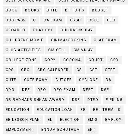
BEST SCHOOL AWARD
BEST SCIENCE TEACHER AWARD
BOOK
BOOKS
BRTE
BT TO PG
BUDGET
BUS PASS
C
CA EXAM
CBSC
CBSE
CEO
CEO&DEO
CHAT GPT
CHILDRENS DAY
CHILDRENS MOVIE
CINIMA/COCKING
CLAT EXAM
CLUB ACTIVITIES
CM CELL
CM VIJAY
COLLEGE ZONE
COPY
CORONA
COURT
CPD
CPS
CRC
CRC CALENDER
CS
CST
CTET
CUTE
CUTE EXAM
CUTOFF
CYCLONE
DA
DDO
DEE
DEO
DEO EXAM
DEPT
DGE
DR.RADHAKRISHNAN AWARD
DSE
DTED
E-FILING
EDUCATION
EDUCATION LOAN
EE
EE - TREM - 3
EE LESSON PLAN
EL
ELECTION
EMIS
EMPLOY
EMPLOYMENT
ENNUM EZHUTHUM
ENT