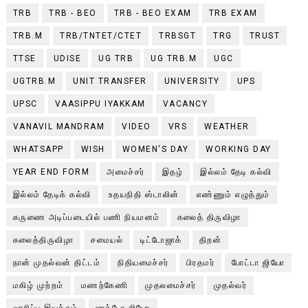
TRB
TRB - BEO
TRB - BEO EXAM
TRB EXAM
TRB.M
TRB/TNTET/CTET
TRBSGT
TRG
TRUST
TTSE
UDISE
UG TRB
UG TRB.M
UGC
UGTRB.M
UNIT TRANSFER
UNIVERSITY
UPS
UPSC
VAASIPPU IYAKKAM
VACANCY
VANAVIL MANDRAM
VIDEO
VRS
WEATHER
WHATSAPP
WISH
WOMEN'S DAY
WORKING DAY
YEAR END FORM
அமைச்சர்
இதழ்
இல்லம் தேடி கல்வி
இல்லம் தேடிக் கல்வி
உதயநிதி ஸ்டாலின்
எண்ணும் எழுத்தும்
கருணை அடிப்படையில் பணி நியமனம்
கலைத் திருவிழா
கலைத்திருவிழா
சமையல்
டிட்டோஜாக்
திறன்
நான் முதல்வன் திட்டம்
நிதியமைச்சர்
பிரதமர்
போட்டா ஜியோ
மகிழ் முற்றம்
மணற்கேணி
முதலமைச்சர்
முதல்வர்
வாசிப்பு இயக்கம்
ஜாக்டோ-ஜியோ