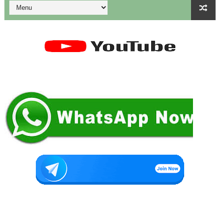
துணை மருத்துவப் படிப்புகளுக்கான கட்டணம் நிர்ணயம்.
கையில வாங்கினேன், பையில போடல... காசு போன இடம் தெரியல... ப
Tamil Nadu Govt’s New WhatsApp Service: "Namma Arasu
மாணவிகளுக்கு தற்காப்புக் கலை பயிற்சி வழங்குதல் தொடர்பாக மா
கலைத் திருவிழா போட்டிகள் 2026 - அனைத்து படிவங்களும் ஒரே த
💁‍♂️UDISE Plus-ல் பள்ளி புகைப்படங்கள் Upload செய்வது எப்பட