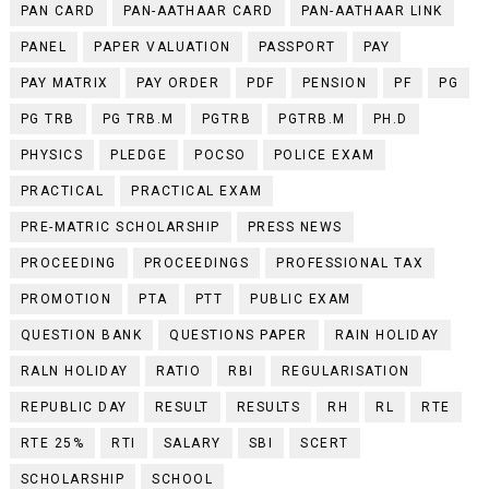
PAN CARD
PAN-AATHAAR CARD
PAN-AATHAAR LINK
PANEL
PAPER VALUATION
PASSPORT
PAY
PAY MATRIX
PAY ORDER
PDF
PENSION
PF
PG
PG TRB
PG TRB.M
PGTRB
PGTRB.M
PH.D
PHYSICS
PLEDGE
POCSO
POLICE EXAM
PRACTICAL
PRACTICAL EXAM
PRE-MATRIC SCHOLARSHIP
PRESS NEWS
PROCEEDING
PROCEEDINGS
PROFESSIONAL TAX
PROMOTION
PTA
PTT
PUBLIC EXAM
QUESTION BANK
QUESTIONS PAPER
RAIN HOLIDAY
RALN HOLIDAY
RATIO
RBI
REGULARISATION
REPUBLIC DAY
RESULT
RESULTS
RH
RL
RTE
RTE 25%
RTI
SALARY
SBI
SCERT
SCHOLARSHIP
SCHOOL