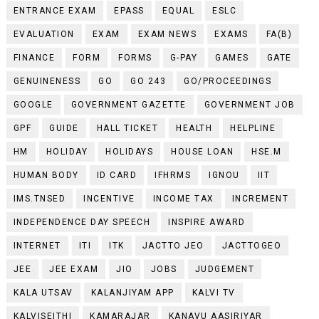
ENTRANCE EXAM
EPASS
EQUAL
ESLC
EVALUATION
EXAM
EXAM NEWS
EXAMS
FA(B)
FINANCE
FORM
FORMS
G-PAY
GAMES
GATE
GENUINENESS
GO
GO 243
GO/PROCEEDINGS
GOOGLE
GOVERNMENT GAZETTE
GOVERNMENT JOB
GPF
GUIDE
HALL TICKET
HEALTH
HELPLINE
HM
HOLIDAY
HOLIDAYS
HOUSE LOAN
HSE.M
HUMAN BODY
ID CARD
IFHRMS
IGNOU
IIT
IMS.TNSED
INCENTIVE
INCOME TAX
INCREMENT
INDEPENDENCE DAY SPEECH
INSPIRE AWARD
INTERNET
ITI
ITK
JACTTO JEO
JACTTOGEO
JEE
JEE EXAM
JIO
JOBS
JUDGEMENT
KALA UTSAV
KALANJIYAM APP
KALVI TV
KALVISEITHI
KAMARAJAR
KANAVU AASIRIYAR