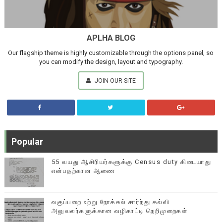
APLHA BLOG
Our flagship theme is highly customizable through the options panel, so
you can modify the design, layout and typography.
JOIN OUR SITE
Popular
55 வயது ஆசிரியர்களுக்கு Census duty கிடையாது
என்பதற்கான ஆணை
வகுப்பறை உற்று நோக்கல் சார்ந்து கல்வி
அலுவலர்களுக்கான வழிகாட்டி நெறிமுறைகள்