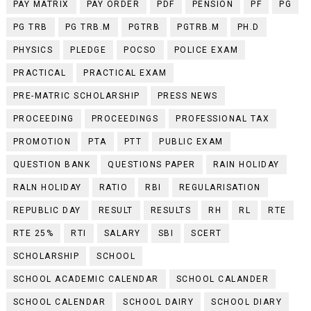
PAY MATRIX
PAY ORDER
PDF
PENSION
PF
PG
PG TRB
PG TRB.M
PGTRB
PGTRB.M
PH.D
PHYSICS
PLEDGE
POCSO
POLICE EXAM
PRACTICAL
PRACTICAL EXAM
PRE-MATRIC SCHOLARSHIP
PRESS NEWS
PROCEEDING
PROCEEDINGS
PROFESSIONAL TAX
PROMOTION
PTA
PTT
PUBLIC EXAM
QUESTION BANK
QUESTIONS PAPER
RAIN HOLIDAY
RALN HOLIDAY
RATIO
RBI
REGULARISATION
REPUBLIC DAY
RESULT
RESULTS
RH
RL
RTE
RTE 25%
RTI
SALARY
SBI
SCERT
SCHOLARSHIP
SCHOOL
SCHOOL ACADEMIC CALENDAR
SCHOOL CALANDER
SCHOOL CALENDAR
SCHOOL DAIRY
SCHOOL DIARY