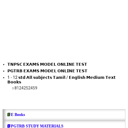
𝗧𝗡𝗣𝗦𝗖 𝗘𝗫𝗔𝗠𝗦 𝗠𝗢𝗗𝗘𝗟 𝗢𝗡𝗟𝗜𝗡𝗘 𝗧𝗘𝗦𝗧
𝗣𝗚𝗧𝗥𝗕 𝗘𝗫𝗔𝗠𝗦 𝗠𝗢𝗗𝗘𝗟 𝗢𝗡𝗟𝗜𝗡𝗘 𝗧𝗘𝗦𝗧
1 - 12 𝘀𝘁𝗱 𝗔𝗹𝗹 𝘀𝘂𝗯𝗷𝗲𝗰𝘁𝘀 𝗧𝗮𝗺𝗶𝗹 / 𝗘𝗻𝗴𝗹𝗶𝘀𝗵 𝗠𝗲𝗱𝗶𝘂𝗺 𝗧𝗲𝘅𝘁
𝗕𝗼𝗼𝗸𝘀
124252459
📗
E Books
📗PGTRB STUDY MATERIALS