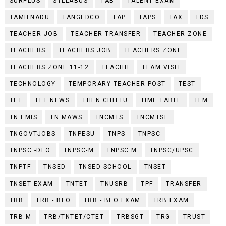
SURPLUS
SYLLABUS
TAB
TALENT EXAM
TAMILNADU
TANGEDCO
TAP
TAPS
TAX
TDS
TEACHER JOB
TEACHER TRANSFER
TEACHER ZONE
TEACHERS
TEACHERS JOB
TEACHERS ZONE
TEACHERS ZONE 11-12
TEACHH
TEAM VISIT
TECHNOLOGY
TEMPORARY TEACHER POST
TEST
TET
TET NEWS
THEN CHITTU
TIME TABLE
TLM
TN EMIS
TN MAWS
TNCMTS
TNCMTSE
TNGOVTJOBS
TNPESU
TNPS
TNPSC
TNPSC -DEO
TNPSC-M
TNPSC.M
TNPSC/UPSC
TNPTF
TNSED
TNSED SCHOOL
TNSET
TNSET EXAM
TNTET
TNUSRB
TPF
TRANSFER
TRB
TRB - BEO
TRB - BEO EXAM
TRB EXAM
TRB.M
TRB/TNTET/CTET
TRBSGT
TRG
TRUST