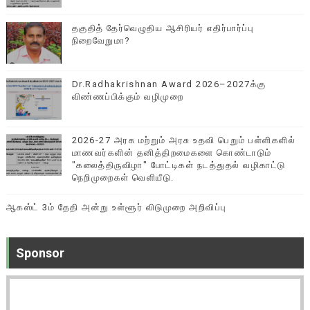
தகுதித் தேர்வெழுதிய ஆசிரியர் எதிர்பார்ப்பு
நிறைவேறுமா?
Dr.Radhakrishnan Award 2026–2027க்கு
விண்ணப்பிக்கும் வழிமுறை
2026-27 அரசு மற்றும் அரசு உதவி பெறும் பள்ளிகளில்
மாணவர்களின் தனித்திறமைகளை கொண்டாடும்
"கலைத்திருவிழா" போட்டிகள் நடத்துதல் வழிகாட்டு
நெறிமுறைகள் வெளியீடு.
ஆகஸ்ட் 3ம் தேதி அன்று உள்ளூர் விடுமுறை அறிவிப்பு
Sponsor