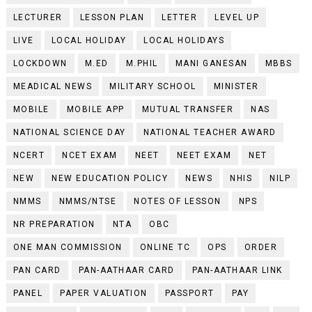
LECTURER
LESSON PLAN
LETTER
LEVEL UP
LIVE
LOCAL HOLIDAY
LOCAL HOLIDAYS
LOCKDOWN
M.ED
M.PHIL
MANI GANESAN
MBBS
MEADICAL NEWS
MILITARY SCHOOL
MINISTER
MOBILE
MOBILE APP
MUTUAL TRANSFER
NAS
NATIONAL SCIENCE DAY
NATIONAL TEACHER AWARD
NCERT
NCET EXAM
NEET
NEET EXAM
NET
NEW
NEW EDUCATION POLICY
NEWS
NHIS
NILP
NMMS
NMMS/NTSE
NOTES OF LESSON
NPS
NR PREPARATION
NTA
OBC
ONE MAN COMMISSION
ONLINE TC
OPS
ORDER
PAN CARD
PAN-AATHAAR CARD
PAN-AATHAAR LINK
PANEL
PAPER VALUATION
PASSPORT
PAY