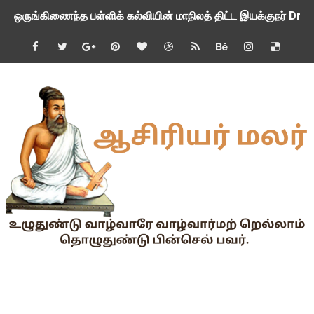
ஒருங்கிணைந்த பள்ளிக் கல்வியின் மாநிலத் திட்ட இயக்குநர் Dr.
பள்ளி வளாகங்களில் அரசியல் / மத / சாதிய அமைப்புகளின் கூட்டங்
ஆகஸ்ட் 3ம் தேதி அன்று உள்ளூர் விடுமுறை அறிவிப்பு
பி.லிட் மற்றும் பி.எட்உயர்கல்வி ஊக்க ஊதியம் பிடித்தம் செய்ய 
சங்கங்களுடன் பள்ளிக்கல்வித்துறை அமைச்சர் நாளை பேச்சுவார்த
💻 மாணவர்கள் கட்டாயம் தெரிந்து கொள்ள வேண்டிய சிறந்த Onl
🎓 B.E./B.Tech முடித்த பிறகு என்னென்ன போட்டித் தேர்வுகள் மற
TAPS Interim Payout - தெளிவுரைகள் வெளியீடு
GPF மீதான வட்டி வீதம் நிர்ணயம் செய்து அரசாணை வெளியீடு
வகுப்பறை உற்று நோக்கல் சார்ந்து கல்வி அலுவலர்களுக்கான வழிக