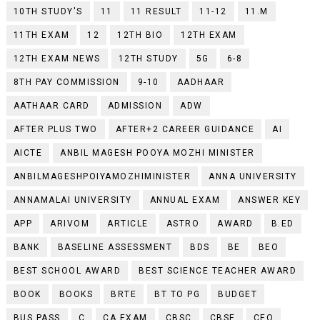
10TH STUDY'S
11
11 RESULT
11-12
11.M
11TH EXAM
12
12TH BIO
12TH EXAM
12TH EXAM NEWS
12TH STUDY
5G
6-8
8TH PAY COMMISSION
9-10
AADHAAR
AATHAAR CARD
ADMISSION
ADW
AFTER PLUS TWO
AFTER+2 CAREER GUIDANCE
AI
AICTE
ANBIL MAGESH POOYA MOZHI MINISTER
ANBILMAGESHPOIYAMOZHIMINISTER
ANNA UNIVERSITY
ANNAMALAI UNIVERSITY
ANNUAL EXAM
ANSWER KEY
APP
ARIVOM
ARTICLE
ASTRO
AWARD
B.ED
BANK
BASELINE ASSESSMENT
BDS
BE
BEO
BEST SCHOOL AWARD
BEST SCIENCE TEACHER AWARD
BOOK
BOOKS
BRTE
BT TO PG
BUDGET
BUS PASS
C
CA EXAM
CBSC
CBSE
CEO