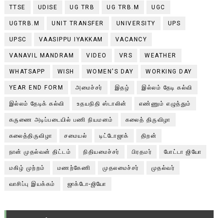
TTSE
UDISE
UG TRB
UG TRB.M
UGC
UGTRB.M
UNIT TRANSFER
UNIVERSITY
UPS
UPSC
VAASIPPU IYAKKAM
VACANCY
VANAVIL MANDRAM
VIDEO
VRS
WEATHER
WHATSAPP
WISH
WOMEN'S DAY
WORKING DAY
YEAR END FORM
அமைச்சர்
இதழ்
இல்லம் தேடி கல்வி
இல்லம் தேடிக் கல்வி
உதயநிதி ஸ்டாலின்
எண்ணும் எழுத்தும்
கருணை அடிப்படையில் பணி நியமனம்
கலைத் திருவிழா
கலைத்திருவிழா
சமையல்
டிட்டோஜாக்
திறன்
நான் முதல்வன் திட்டம்
நிதியமைச்சர்
பிரதமர்
போட்டா ஜியோ
மகிழ் முற்றம்
மணற்கேணி
முதலமைச்சர்
முதல்வர்
வாசிப்பு இயக்கம்
ஜாக்டோ-ஜியோ