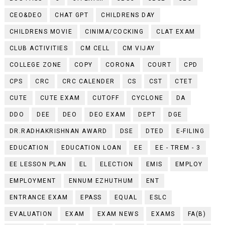
CEO&DEO
CHAT GPT
CHILDRENS DAY
CHILDRENS MOVIE
CINIMA/COCKING
CLAT EXAM
CLUB ACTIVITIES
CM CELL
CM VIJAY
COLLEGE ZONE
COPY
CORONA
COURT
CPD
CPS
CRC
CRC CALENDER
CS
CST
CTET
CUTE
CUTE EXAM
CUTOFF
CYCLONE
DA
DDO
DEE
DEO
DEO EXAM
DEPT
DGE
DR.RADHAKRISHNAN AWARD
DSE
DTED
E-FILING
EDUCATION
EDUCATION LOAN
EE
EE - TREM - 3
EE LESSON PLAN
EL
ELECTION
EMIS
EMPLOY
EMPLOYMENT
ENNUM EZHUTHUM
ENT
ENTRANCE EXAM
EPASS
EQUAL
ESLC
EVALUATION
EXAM
EXAM NEWS
EXAMS
FA(B)