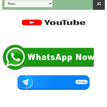
கையில வாங்கினேன், பையில போடல... காசு போன இடம் தெரியல... ப
Tamil Nadu Govt’s New WhatsApp Service: "Namma Arasu
மாணவிகளுக்கு தற்காப்புக் கலை பயிற்சி வழங்குதல் தொடர்பாக மா
கலைத் திருவிழா போட்டிகள் 2026 - அனைத்து படிவங்களும் ஒரே த
💁‍♂️UDISE Plus-ல் பள்ளி புகைப்படங்கள் Upload செய்வது எப்பட