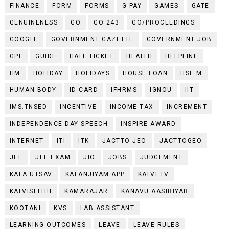
FINANCE
FORM
FORMS
G-PAY
GAMES
GATE
GENUINENESS
GO
GO 243
GO/PROCEEDINGS
GOOGLE
GOVERNMENT GAZETTE
GOVERNMENT JOB
GPF
GUIDE
HALL TICKET
HEALTH
HELPLINE
HM
HOLIDAY
HOLIDAYS
HOUSE LOAN
HSE.M
HUMAN BODY
ID CARD
IFHRMS
IGNOU
IIT
IMS.TNSED
INCENTIVE
INCOME TAX
INCREMENT
INDEPENDENCE DAY SPEECH
INSPIRE AWARD
INTERNET
ITI
ITK
JACTTO JEO
JACTTOGEO
JEE
JEE EXAM
JIO
JOBS
JUDGEMENT
KALA UTSAV
KALANJIYAM APP
KALVI TV
KALVISEITHI
KAMARAJAR
KANAVU AASIRIYAR
KOOTANI
KVS
LAB ASSISTANT
LEARNING OUTCOMES
LEAVE
LEAVE RULES