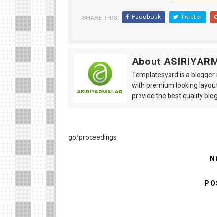
Facebook
Twitter
SHARE THIS:
About ASIRIYAR
Templatesyard is a blogger r
with premium looking layout
provide the best quality blo
go/proceedings
N
PO