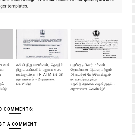
gger templates.
சுமைப்
கல்வி நிறுவனங்கள், தொழில்
பழங்குடியினர் மக்கள்
களை
நிறுவனங்களில் புதுமைகளை
தொடர்பான ஆய்வு மற்றும்
ு
ஊக்குவிக்க TN AI Mission
ஆராய்ச்சி மேற்கொள்ளும்
உருவாக்கம் - அரசாணை
மாணவர்களுக்கு
தம்
வெளியீடு!
உதவித்தொகை வழங்குதல் -
யீடு!
அரசாணை வெளியீடு!
O COMMENTS:
ST A COMMENT