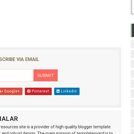
SCRIBE VIA EMAIL
Google+
Pinterest
Linkedin
MALAR
esources site is a provider of high quality blogger template
 and robust design. The main mission of templatesyard is to