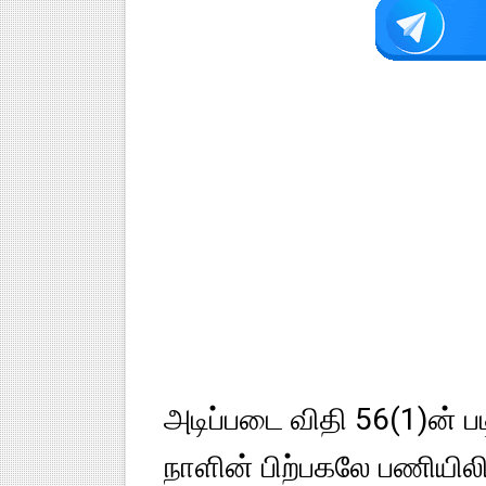
அடிப்படை விதி 56(1)ன் ப
நாளின் பிற்பகலே பணியிலி