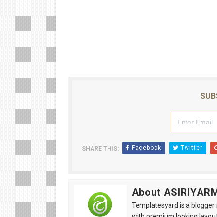
SUB
Facebook
Twitter
SHARE THIS:
About ASIRIYAR
Templatesyard is a blogger r
with premium looking layout