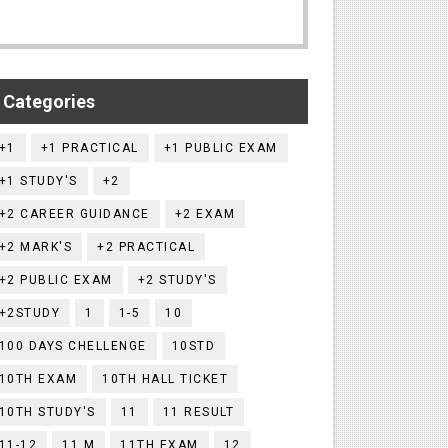
Categories
+1
+1 PRACTICAL
+1 PUBLIC EXAM
+1 STUDY'S
+2
+2 CAREER GUIDANCE
+2 EXAM
+2 MARK'S
+2 PRACTICAL
+2 PUBLIC EXAM
+2 STUDY'S
+2STUDY
1
1-5
10
100 DAYS CHELLENGE
10STD
10TH EXAM
10TH HALL TICKET
10TH STUDY'S
11
11 RESULT
11-12
11.M
11TH EXAM
12