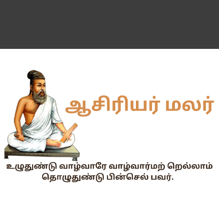
55 வயது ஆசிரியர்களுக்கு Census duty கிடையாது என்பதற
தகுதித் தேர்வெழுதிய ஆசிரியர் எதிர்பார்ப்பு நிறைவேறுமா?
Dr.Radhakrishnan Award 2026–2027க்கு விண்ணப்பிக்கும் வ
2026-27 அரசு மற்றும் அரசு உதவி பெறும் பள்ளிகளில் மாணவர்க
📢 TNPSC குரூப்-1 முதன்மைத் தேர்வு நாள் மாற்றம்!
மக்கள் தொகை கணக்கெடுப்பு பணி : ஓராசிரியர் மற்றும் ஈராசிரியர்
முதலமைச்சரின் காலை உணவு திட்டம் - அனைத்துப் பள்ளித் தலைமை
எந்த அரசியல் கட்சியினரும், எந்த தனியார் அமைப்பும் மாணவர்களை
TNTET தேர்ச்சி விவரம் ஆண்டு வாரியாக
துணை மருத்துவப் படிப்புகளுக்கான கட்டணம் நிர்ணயம்.