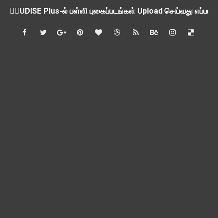
ஒருங்கிணைந்த பள்ளிக் கல்வியின் மாநிலத் திட்ட இயக்குநர் Dr.
பள்ளி வளாகங்களில் அரசியல் / மத / சாதிய அமைப்புகளின் கூட்டங்
ஆகஸ்ட் 3ம் தேதி அன்று உள்ளூர் விடுமுறை அறிவிப்பு
பி.லிட் மற்றும் பி.எட்உயர்கல்வி ஊக்க ஊதியம் பிடித்தம் செய்ய 
சங்கங்களுடன் பள்ளிக்கல்வித்துறை அமைச்சர் நாளை பேச்சுவார்த
💻 மாணவர்கள் கட்டாயம் தெரிந்து கொள்ள வேண்டிய சிறந்த Onl
🎓 B.E./B.Tech முடித்த பிறகு என்னென்ன போட்டித் தேர்வுகள் மற
TAPS Interim Payout - தெளிவுரைகள் வெளியீடு
GPF மீதான வட்டி வீதம் நிர்ணயம் செய்து அரசாணை வெளியீடு
வகுப்பறை உற்று நோக்கல் சார்ந்து கல்வி அலுவலர்களுக்கான வழிக