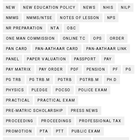
NEW
NEW EDUCATION POLICY
NEWS
NHIS
NILP
NMMS
NMMS/NTSE
NOTES OF LESSON
NPS
NR PREPARATION
NTA
OBC
ONE MAN COMMISSION
ONLINE TC
OPS
ORDER
PAN CARD
PAN-AATHAAR CARD
PAN-AATHAAR LINK
PANEL
PAPER VALUATION
PASSPORT
PAY
PAY MATRIX
PAY ORDER
PDF
PENSION
PF
PG
PG TRB
PG TRB.M
PGTRB
PGTRB.M
PH.D
PHYSICS
PLEDGE
POCSO
POLICE EXAM
PRACTICAL
PRACTICAL EXAM
PRE-MATRIC SCHOLARSHIP
PRESS NEWS
PROCEEDING
PROCEEDINGS
PROFESSIONAL TAX
PROMOTION
PTA
PTT
PUBLIC EXAM