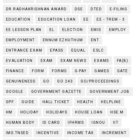
DR.RADHAKRISHNAN AWARD
DSE
DTED
E-FILING
EDUCATION
EDUCATION LOAN
EE
EE - TREM - 3
EE LESSON PLAN
EL
ELECTION
EMIS
EMPLOY
EMPLOYMENT
ENNUM EZHUTHUM
ENT
ENTRANCE EXAM
EPASS
EQUAL
ESLC
EVALUATION
EXAM
EXAM NEWS
EXAMS
FA(B)
FINANCE
FORM
FORMS
G-PAY
GAMES
GATE
GENUINENESS
GO
GO 243
GO/PROCEEDINGS
GOOGLE
GOVERNMENT GAZETTE
GOVERNMENT JOB
GPF
GUIDE
HALL TICKET
HEALTH
HELPLINE
HM
HOLIDAY
HOLIDAYS
HOUSE LOAN
HSE.M
HUMAN BODY
ID CARD
IFHRMS
IGNOU
IIT
IMS.TNSED
INCENTIVE
INCOME TAX
INCREMENT