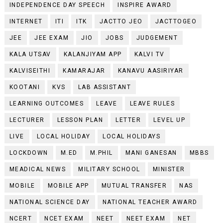
INDEPENDENCE DAY SPEECH
INSPIRE AWARD
INTERNET
ITI
ITK
JACTTO JEO
JACTTOGEO
JEE
JEE EXAM
JIO
JOBS
JUDGEMENT
KALA UTSAV
KALANJIYAM APP
KALVI TV
KALVISEITHI
KAMARAJAR
KANAVU AASIRIYAR
KOOTANI
KVS
LAB ASSISTANT
LEARNING OUTCOMES
LEAVE
LEAVE RULES
LECTURER
LESSON PLAN
LETTER
LEVEL UP
LIVE
LOCAL HOLIDAY
LOCAL HOLIDAYS
LOCKDOWN
M.ED
M.PHIL
MANI GANESAN
MBBS
MEADICAL NEWS
MILITARY SCHOOL
MINISTER
MOBILE
MOBILE APP
MUTUAL TRANSFER
NAS
NATIONAL SCIENCE DAY
NATIONAL TEACHER AWARD
NCERT
NCET EXAM
NEET
NEET EXAM
NET