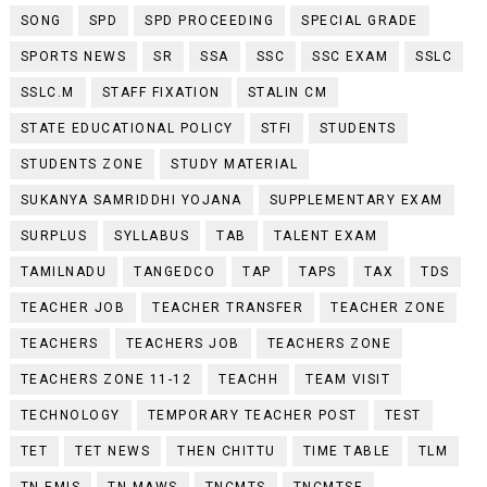
SONG
SPD
SPD PROCEEDING
SPECIAL GRADE
SPORTS NEWS
SR
SSA
SSC
SSC EXAM
SSLC
SSLC.M
STAFF FIXATION
STALIN CM
STATE EDUCATIONAL POLICY
STFI
STUDENTS
STUDENTS ZONE
STUDY MATERIAL
SUKANYA SAMRIDDHI YOJANA
SUPPLEMENTARY EXAM
SURPLUS
SYLLABUS
TAB
TALENT EXAM
TAMILNADU
TANGEDCO
TAP
TAPS
TAX
TDS
TEACHER JOB
TEACHER TRANSFER
TEACHER ZONE
TEACHERS
TEACHERS JOB
TEACHERS ZONE
TEACHERS ZONE 11-12
TEACHH
TEAM VISIT
TECHNOLOGY
TEMPORARY TEACHER POST
TEST
TET
TET NEWS
THEN CHITTU
TIME TABLE
TLM
TN EMIS
TN MAWS
TNCMTS
TNCMTSE