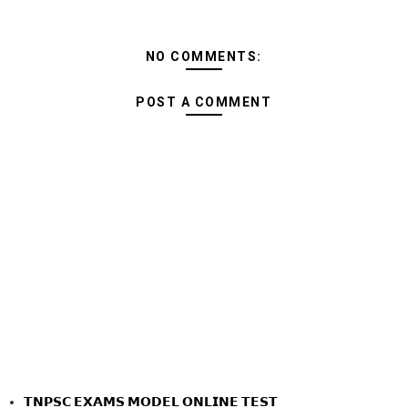
NO COMMENTS:
POST A COMMENT
𝗧𝗡𝗣𝗦𝗖 𝗘𝗫𝗔𝗠𝗦 𝗠𝗢𝗗𝗘𝗟 𝗢𝗡𝗟𝗜𝗡𝗘 𝗧𝗘𝗦𝗧