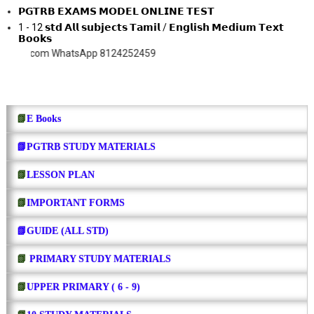
𝗣𝗚𝗧𝗥𝗕 𝗘𝗫𝗔𝗠𝗦 𝗠𝗢𝗗𝗘𝗟 𝗢𝗡𝗟𝗜𝗡𝗘 𝗧𝗘𝗦𝗧
1 - 12 𝘀𝘁𝗱 𝗔𝗹𝗹 𝘀𝘂𝗯𝗷𝗲𝗰𝘁𝘀 𝗧𝗮𝗺𝗶𝗹 / 𝗘𝗻𝗴𝗹𝗶𝘀𝗵 𝗠𝗲𝗱𝗶𝘂𝗺 𝗧𝗲𝘅𝘁
𝗕𝗼𝗼𝗸𝘀
 WhatsApp 8124252459
📗
E Books
📗PGTRB STUDY MATERIALS
📗
LESSON PLAN
📗
IMPORTANT FORMS
📗GUIDE (ALL STD)
📗
PRIMARY STUDY MATERIALS
📗
UPPER PRIMARY ( 6 - 9)