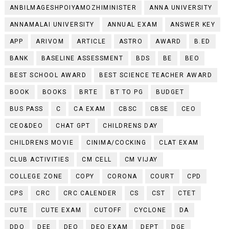
ANBILMAGESHPOIYAMOZHIMINISTER
ANNA UNIVERSITY
ANNAMALAI UNIVERSITY
ANNUAL EXAM
ANSWER KEY
APP
ARIVOM
ARTICLE
ASTRO
AWARD
B.ED
BANK
BASELINE ASSESSMENT
BDS
BE
BEO
BEST SCHOOL AWARD
BEST SCIENCE TEACHER AWARD
BOOK
BOOKS
BRTE
BT TO PG
BUDGET
BUS PASS
C
CA EXAM
CBSC
CBSE
CEO
CEO&DEO
CHAT GPT
CHILDRENS DAY
CHILDRENS MOVIE
CINIMA/COCKING
CLAT EXAM
CLUB ACTIVITIES
CM CELL
CM VIJAY
COLLEGE ZONE
COPY
CORONA
COURT
CPD
CPS
CRC
CRC CALENDER
CS
CST
CTET
CUTE
CUTE EXAM
CUTOFF
CYCLONE
DA
DDO
DEE
DEO
DEO EXAM
DEPT
DGE