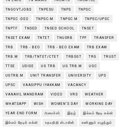
TNGOVTJOBS
TNPESU
TNPS
TNPSC
TNPSC -DEO
TNPSC-M
TNPSC.M
TNPSC/UPSC
TNPTF
TNSED
TNSED SCHOOL
TNSET
TNSET EXAM
TNTET
TNUSRB
TPF
TRANSFER
TRB
TRB - BEO
TRB - BEO EXAM
TRB EXAM
TRB.M
TRB/TNTET/CTET
TRBSGT
TRG
TRUST
TTSE
UDISE
UG TRB
UG TRB.M
UGC
UGTRB.M
UNIT TRANSFER
UNIVERSITY
UPS
UPSC
VAASIPPU IYAKKAM
VACANCY
VANAVIL MANDRAM
VIDEO
VRS
WEATHER
WHATSAPP
WISH
WOMEN'S DAY
WORKING DAY
YEAR END FORM
அமைச்சர்
இதழ்
இல்லம் தேடி கல்வி
இல்லம் தேடிக் கல்வி
உதயநிதி ஸ்டாலின்
எண்ணும் எழுத்தும்