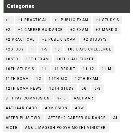
Categories
+1
+1 PRACTICAL
+1 PUBLIC EXAM
+1 STUDY'S
+2
+2 CAREER GUIDANCE
+2 EXAM
+2 MARK'S
+2 PRACTICAL
+2 PUBLIC EXAM
+2 STUDY'S
+2STUDY
1
1-5
10
100 DAYS CHELLENGE
10STD
10TH EXAM
10TH HALL TICKET
10TH STUDY'S
11
11 RESULT
11-12
11.M
11TH EXAM
12
12TH BIO
12TH EXAM
12TH EXAM NEWS
12TH STUDY
5G
6-8
8TH PAY COMMISSION
9-10
AADHAAR
AATHAAR CARD
ADMISSION
ADW
AFTER PLUS TWO
AFTER+2 CAREER GUIDANCE
AI
AICTE
ANBIL MAGESH POOYA MOZHI MINISTER