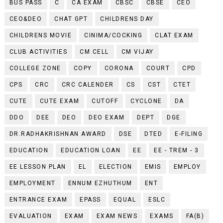
BUS PASS
C
CA EXAM
CBSC
CBSE
CEO
CEO&DEO
CHAT GPT
CHILDRENS DAY
CHILDRENS MOVIE
CINIMA/COCKING
CLAT EXAM
CLUB ACTIVITIES
CM CELL
CM VIJAY
COLLEGE ZONE
COPY
CORONA
COURT
CPD
CPS
CRC
CRC CALENDER
CS
CST
CTET
CUTE
CUTE EXAM
CUTOFF
CYCLONE
DA
DDO
DEE
DEO
DEO EXAM
DEPT
DGE
DR.RADHAKRISHNAN AWARD
DSE
DTED
E-FILING
EDUCATION
EDUCATION LOAN
EE
EE - TREM - 3
EE LESSON PLAN
EL
ELECTION
EMIS
EMPLOY
EMPLOYMENT
ENNUM EZHUTHUM
ENT
ENTRANCE EXAM
EPASS
EQUAL
ESLC
EVALUATION
EXAM
EXAM NEWS
EXAMS
FA(B)