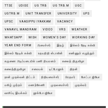
TTSE
UDISE
UG TRB
UG TRB.M
UGC
UGTRB.M
UNIT TRANSFER
UNIVERSITY
UPS
UPSC
VAASIPPU IYAKKAM
VACANCY
VANAVIL MANDRAM
VIDEO
VRS
WEATHER
WHATSAPP
WISH
WOMEN'S DAY
WORKING DAY
YEAR END FORM
அமைச்சர்
இதழ்
இல்லம் தேடி கல்வி
இல்லம் தேடிக் கல்வி
உதயநிதி ஸ்டாலின்
எண்ணும் எழுத்தும்
கருணை அடிப்படையில் பணி நியமனம்
கலைத் திருவிழா
கலைத்திருவிழா
சமையல்
டிட்டோஜாக்
திறன்
நான் முதல்வன் திட்டம்
நிதியமைச்சர்
பிரதமர்
போட்டா ஜியோ
மகிழ் முற்றம்
மணற்கேணி
முதலமைச்சர்
முதல்வர்
வாசிப்பு இயக்கம்
ஜாக்டோ-ஜியோ