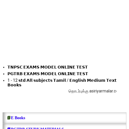
𝗧𝗡𝗣𝗦𝗖 𝗘𝗫𝗔𝗠𝗦 𝗠𝗢𝗗𝗘𝗟 𝗢𝗡𝗟𝗜𝗡𝗘 𝗧𝗘𝗦𝗧
𝗣𝗚𝗧𝗥𝗕 𝗘𝗫𝗔𝗠𝗦 𝗠𝗢𝗗𝗘𝗟 𝗢𝗡𝗟𝗜𝗡𝗘 𝗧𝗘𝗦𝗧
1 - 12 𝘀𝘁𝗱 𝗔𝗹𝗹 𝘀𝘂𝗯𝗷𝗲𝗰𝘁𝘀 𝗧𝗮𝗺𝗶𝗹 / 𝗘𝗻𝗴𝗹𝗶𝘀𝗵 𝗠𝗲𝗱𝗶𝘂𝗺 𝗧𝗲𝘅𝘁
𝗕𝗼𝗼𝗸𝘀
தொடர்புக்கு asiriyarmalar.com@gmail.com 
📗
E Books