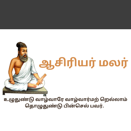
தகுதித் தேர்வெழுதிய ஆசிரியர் எதிர்பார்ப்பு நிறைவேறுமா?
Dr.Radhakrishnan Award 2026–2027க்கு விண்ணப்பிக்கும் வ
2026-27 அரசு மற்றும் அரசு உதவி பெறும் பள்ளிகளில் மாணவர்க
📢 TNPSC குரூப்-1 முதன்மைத் தேர்வு நாள் மாற்றம்!
மக்கள் தொகை கணக்கெடுப்பு பணி : ஓராசிரியர் மற்றும் ஈராசிரியர்
முதலமைச்சரின் காலை உணவு திட்டம் - அனைத்துப் பள்ளித் தலைமை
எந்த அரசியல் கட்சியினரும், எந்த தனியார் அமைப்பும் மாணவர்களை
TNTET தேர்ச்சி விவரம் ஆண்டு வாரியாக
துணை மருத்துவப் படிப்புகளுக்கான கட்டணம் நிர்ணயம்.
கையில வாங்கினேன், பையில போடல... காசு போன இடம் தெரியல... ப