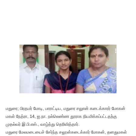
மதுரை; பிரதமர் மோடி, பாராட்டிய, மதுரை சலுான் கடைக்காரர் மோகன்
மகள் நேத்ரா, 14, ஐ.நா. நல்லெண்ண தூராக நியமிக்கப்பட்டதற்கு
முதல்வர் இ.பி.எஸ்., வாழ்த்து தெரிவித்தார்.
மதுரை மேலமடையைச் சேர்ந்த சலூன்கடைக்கார் மோகன், தனதுமகள்