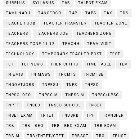
SURPLUS
SYLLABUS
TAB
TALENT EXAM
TAMILNADU
TANGEDCO
TAP
TAPS
TAX
TDS
TEACHER JOB
TEACHER TRANSFER
TEACHER ZONE
TEACHERS
TEACHERS JOB
TEACHERS ZONE
TEACHERS ZONE 11-12
TEACHH
TEAM VISIT
TECHNOLOGY
TEMPORARY TEACHER POST
TEST
TET
TET NEWS
THEN CHITTU
TIME TABLE
TLM
TN EMIS
TN MAWS
TNCMTS
TNCMTSE
TNGOVTJOBS
TNPESU
TNPS
TNPSC
TNPSC -DEO
TNPSC-M
TNPSC.M
TNPSC/UPSC
TNPTF
TNSED
TNSED SCHOOL
TNSET
TNSET EXAM
TNTET
TNUSRB
TPF
TRANSFER
TRB
TRB - BEO
TRB - BEO EXAM
TRB EXAM
TRB.M
TRB/TNTET/CTET
TRBSGT
TRG
TRUST