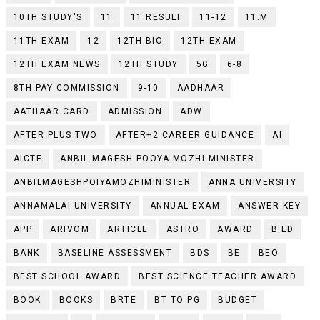
10TH STUDY'S
11
11 RESULT
11-12
11.M
11TH EXAM
12
12TH BIO
12TH EXAM
12TH EXAM NEWS
12TH STUDY
5G
6-8
8TH PAY COMMISSION
9-10
AADHAAR
AATHAAR CARD
ADMISSION
ADW
AFTER PLUS TWO
AFTER+2 CAREER GUIDANCE
AI
AICTE
ANBIL MAGESH POOYA MOZHI MINISTER
ANBILMAGESHPOIYAMOZHIMINISTER
ANNA UNIVERSITY
ANNAMALAI UNIVERSITY
ANNUAL EXAM
ANSWER KEY
APP
ARIVOM
ARTICLE
ASTRO
AWARD
B.ED
BANK
BASELINE ASSESSMENT
BDS
BE
BEO
BEST SCHOOL AWARD
BEST SCIENCE TEACHER AWARD
BOOK
BOOKS
BRTE
BT TO PG
BUDGET