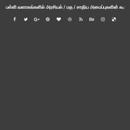
பள்ளி வளாகங்களில் அரசியல் / மத / சாதிய அமைப்புகளின் கூட்டங்
ஆகஸ்ட் 3ம் தேதி அன்று உள்ளூர் விடுமுறை அறிவிப்பு
பி.லிட் மற்றும் பி.எட்உயர்கல்வி ஊக்க ஊதியம் பிடித்தம் செய்ய 
சங்கங்களுடன் பள்ளிக்கல்வித்துறை அமைச்சர் நாளை பேச்சுவார்த
💻 மாணவர்கள் கட்டாயம் தெரிந்து கொள்ள வேண்டிய சிறந்த Onl
🎓 B.E./B.Tech முடித்த பிறகு என்னென்ன போட்டித் தேர்வுகள் மற
TAPS Interim Payout - தெளிவுரைகள் வெளியீடு
GPF மீதான வட்டி வீதம் நிர்ணயம் செய்து அரசாணை வெளியீடு
வகுப்பறை உற்று நோக்கல் சார்ந்து கல்வி அலுவலர்களுக்கான வழிக
55 வயது ஆசிரியர்களுக்கு Census duty கிடையாது என்பதற