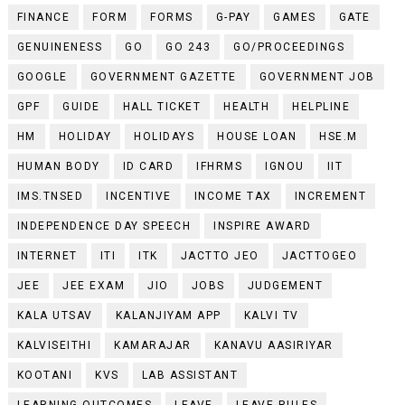
FINANCE
FORM
FORMS
G-PAY
GAMES
GATE
GENUINENESS
GO
GO 243
GO/PROCEEDINGS
GOOGLE
GOVERNMENT GAZETTE
GOVERNMENT JOB
GPF
GUIDE
HALL TICKET
HEALTH
HELPLINE
HM
HOLIDAY
HOLIDAYS
HOUSE LOAN
HSE.M
HUMAN BODY
ID CARD
IFHRMS
IGNOU
IIT
IMS.TNSED
INCENTIVE
INCOME TAX
INCREMENT
INDEPENDENCE DAY SPEECH
INSPIRE AWARD
INTERNET
ITI
ITK
JACTTO JEO
JACTTOGEO
JEE
JEE EXAM
JIO
JOBS
JUDGEMENT
KALA UTSAV
KALANJIYAM APP
KALVI TV
KALVISEITHI
KAMARAJAR
KANAVU AASIRIYAR
KOOTANI
KVS
LAB ASSISTANT
LEARNING OUTCOMES
LEAVE
LEAVE RULES