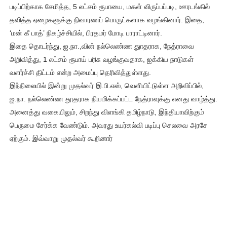
படிப்பிற்காக சேமித்த, 5 லட்சம் ரூபாயை, மகள் விருப்பப்படி, ஊரடங்கில்
தவித்த ஏழைகளுக்கு நிவாரணப் பொருட்களாக வழங்கினார். இதை,
‘மன் கீ பாத்’ நிகழ்ச்சியில், பிரதமர் மோடி பாராட்டினார்.
இதை தொடர்ந்து, ஐ.நா.,வின் நல்லெண்ண துாதராக, நேத்ராவை
அறிவித்து, 1 லட்சம் ரூபாய் பரிசு வழங்குவதாக, ஐக்கிய நாடுகள்
வளர்ச்சி திட்டம் என்ற அமைப்பு தெரிவித்துள்ளது.
இந்நிலையில் இன்று முதல்வர் இ.பி.எஸ், வெளியிட்டுள்ள அறிவிப்பில்,
ஐ.நா. நல்லெண்ண தூதராக நியமிக்கப்பட்ட நேத்ராவுக்கு எனது வாழ்த்து.
அனைத்து வகையிலும், சிறந்து விளங்கி தமிழ்நாடு, இந்தியாவிற்கும்
பெருமை சேர்க்க வேண்டும். அவரது உயர்கல்வி படிப்பு செலவை அரசே
ஏற்கும். இவ்வாறு முதல்வர் கூறினார்