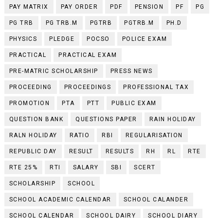
PAY MATRIX
PAY ORDER
PDF
PENSION
PF
PG
PG TRB
PG TRB.M
PGTRB
PGTRB.M
PH.D
PHYSICS
PLEDGE
POCSO
POLICE EXAM
PRACTICAL
PRACTICAL EXAM
PRE-MATRIC SCHOLARSHIP
PRESS NEWS
PROCEEDING
PROCEEDINGS
PROFESSIONAL TAX
PROMOTION
PTA
PTT
PUBLIC EXAM
QUESTION BANK
QUESTIONS PAPER
RAIN HOLIDAY
RALN HOLIDAY
RATIO
RBI
REGULARISATION
REPUBLIC DAY
RESULT
RESULTS
RH
RL
RTE
RTE 25%
RTI
SALARY
SBI
SCERT
SCHOLARSHIP
SCHOOL
SCHOOL ACADEMIC CALENDAR
SCHOOL CALANDER
SCHOOL CALENDAR
SCHOOL DAIRY
SCHOOL DIARY