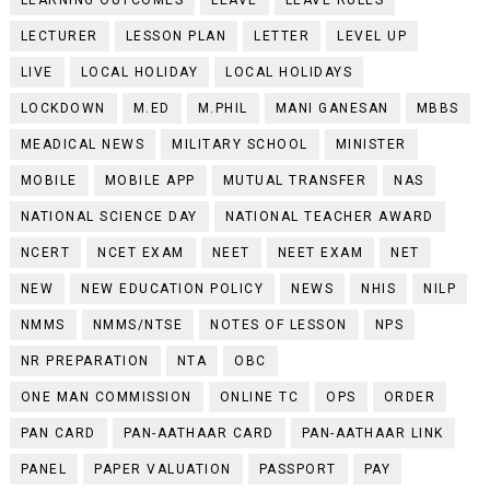
LECTURER
LESSON PLAN
LETTER
LEVEL UP
LIVE
LOCAL HOLIDAY
LOCAL HOLIDAYS
LOCKDOWN
M.ED
M.PHIL
MANI GANESAN
MBBS
MEADICAL NEWS
MILITARY SCHOOL
MINISTER
MOBILE
MOBILE APP
MUTUAL TRANSFER
NAS
NATIONAL SCIENCE DAY
NATIONAL TEACHER AWARD
NCERT
NCET EXAM
NEET
NEET EXAM
NET
NEW
NEW EDUCATION POLICY
NEWS
NHIS
NILP
NMMS
NMMS/NTSE
NOTES OF LESSON
NPS
NR PREPARATION
NTA
OBC
ONE MAN COMMISSION
ONLINE TC
OPS
ORDER
PAN CARD
PAN-AATHAAR CARD
PAN-AATHAAR LINK
PANEL
PAPER VALUATION
PASSPORT
PAY