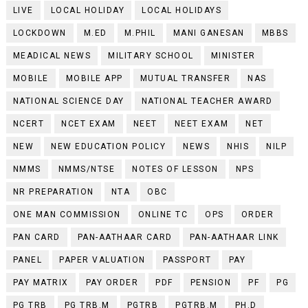
LIVE
LOCAL HOLIDAY
LOCAL HOLIDAYS
LOCKDOWN
M.ED
M.PHIL
MANI GANESAN
MBBS
MEADICAL NEWS
MILITARY SCHOOL
MINISTER
MOBILE
MOBILE APP
MUTUAL TRANSFER
NAS
NATIONAL SCIENCE DAY
NATIONAL TEACHER AWARD
NCERT
NCET EXAM
NEET
NEET EXAM
NET
NEW
NEW EDUCATION POLICY
NEWS
NHIS
NILP
NMMS
NMMS/NTSE
NOTES OF LESSON
NPS
NR PREPARATION
NTA
OBC
ONE MAN COMMISSION
ONLINE TC
OPS
ORDER
PAN CARD
PAN-AATHAAR CARD
PAN-AATHAAR LINK
PANEL
PAPER VALUATION
PASSPORT
PAY
PAY MATRIX
PAY ORDER
PDF
PENSION
PF
PG
PG TRB
PG TRB.M
PGTRB
PGTRB.M
PH.D