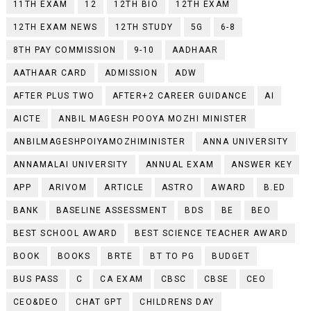
11TH EXAM
12
12TH BIO
12TH EXAM
12TH EXAM NEWS
12TH STUDY
5G
6-8
8TH PAY COMMISSION
9-10
AADHAAR
AATHAAR CARD
ADMISSION
ADW
AFTER PLUS TWO
AFTER+2 CAREER GUIDANCE
AI
AICTE
ANBIL MAGESH POOYA MOZHI MINISTER
ANBILMAGESHPOIYAMOZHIMINISTER
ANNA UNIVERSITY
ANNAMALAI UNIVERSITY
ANNUAL EXAM
ANSWER KEY
APP
ARIVOM
ARTICLE
ASTRO
AWARD
B.ED
BANK
BASELINE ASSESSMENT
BDS
BE
BEO
BEST SCHOOL AWARD
BEST SCIENCE TEACHER AWARD
BOOK
BOOKS
BRTE
BT TO PG
BUDGET
BUS PASS
C
CA EXAM
CBSC
CBSE
CEO
CEO&DEO
CHAT GPT
CHILDRENS DAY