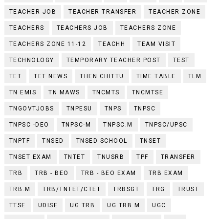
TEACHER JOB
TEACHER TRANSFER
TEACHER ZONE
TEACHERS
TEACHERS JOB
TEACHERS ZONE
TEACHERS ZONE 11-12
TEACHH
TEAM VISIT
TECHNOLOGY
TEMPORARY TEACHER POST
TEST
TET
TET NEWS
THEN CHITTU
TIME TABLE
TLM
TN EMIS
TN MAWS
TNCMTS
TNCMTSE
TNGOVTJOBS
TNPESU
TNPS
TNPSC
TNPSC -DEO
TNPSC-M
TNPSC.M
TNPSC/UPSC
TNPTF
TNSED
TNSED SCHOOL
TNSET
TNSET EXAM
TNTET
TNUSRB
TPF
TRANSFER
TRB
TRB - BEO
TRB - BEO EXAM
TRB EXAM
TRB.M
TRB/TNTET/CTET
TRBSGT
TRG
TRUST
TTSE
UDISE
UG TRB
UG TRB.M
UGC