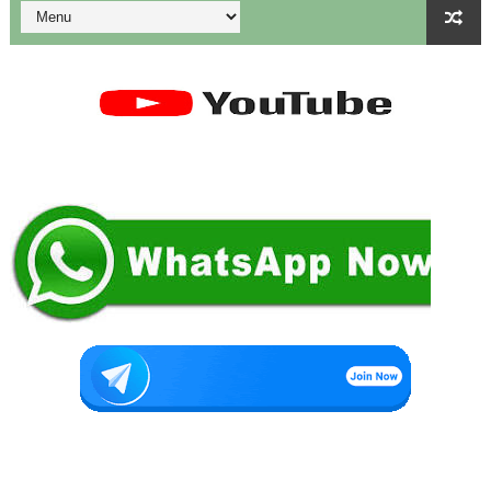
மாணவிகளுக்கு தற்காப்புக் கலை பயிற்சி வழங்குதல் தொடர்பாக மா
கலைத் திருவிழா போட்டிகள் 2026 - அனைத்து படிவங்களும் ஒரே த
💁‍♂️UDISE Plus-ல் பள்ளி புகைப்படங்கள் Upload செய்வது எப்பட
ஒருங்கிணைந்த பள்ளிக் கல்வியின் மாநிலத் திட்ட இயக்குநர் Dr.
பள்ளி வளாகங்களில் அரசியல் / மத / சாதிய அமைப்புகளின் கூட்டங்