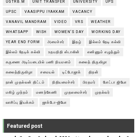
UGTRB.M
UNIT TRANSFER
UNIVERSITY
UPS
UPSC
VAASIPPU IYAKKAM
VACANCY
VANAVIL MANDRAM
VIDEO
VRS
WEATHER
WHATSAPP
WISH
WOMEN'S DAY
WORKING DAY
YEAR END FORM
அமைச்சர்
இதழ்
இல்லம் தேடி கல்வி
இல்லம் தேடிக் கல்வி
உதயநிதி ஸ்டாலின்
எண்ணும் எழுத்தும்
கருணை அடிப்படையில் பணி நியமனம்
கலைத் திருவிழா
கலைத்திருவிழா
சமையல்
டிட்டோஜாக்
திறன்
நான் முதல்வன் திட்டம்
நிதியமைச்சர்
பிரதமர்
போட்டா ஜியோ
மகிழ் முற்றம்
மணற்கேணி
முதலமைச்சர்
முதல்வர்
வாசிப்பு இயக்கம்
ஜாக்டோ-ஜியோ
Featured post