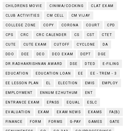
CHILDRENS MOVIE
CINIMA/COCKING
CLAT EXAM
CLUB ACTIVITIES
CM CELL
CM VIJAY
COLLEGE ZONE
COPY
CORONA
COURT
CPD
CPS
CRC
CRC CALENDER
CS
CST
CTET
CUTE
CUTE EXAM
CUTOFF
CYCLONE
DA
DDO
DEE
DEO
DEO EXAM
DEPT
DGE
DR.RADHAKRISHNAN AWARD
DSE
DTED
E-FILING
EDUCATION
EDUCATION LOAN
EE
EE - TREM - 3
EE LESSON PLAN
EL
ELECTION
EMIS
EMPLOY
EMPLOYMENT
ENNUM EZHUTHUM
ENT
ENTRANCE EXAM
EPASS
EQUAL
ESLC
EVALUATION
EXAM
EXAM NEWS
EXAMS
FA(B)
FINANCE
FORM
FORMS
G-PAY
GAMES
GATE