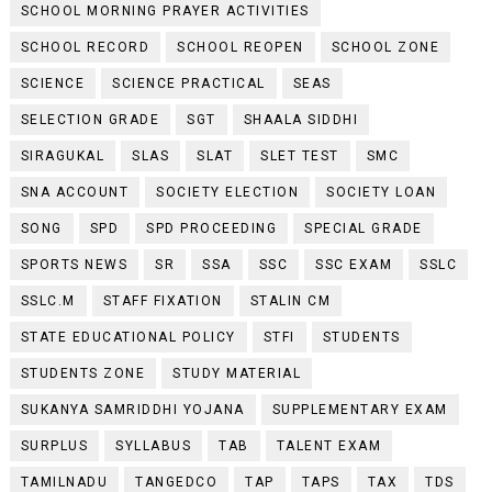
SCHOOL MORNING PRAYER ACTIVITIES
SCHOOL RECORD
SCHOOL REOPEN
SCHOOL ZONE
SCIENCE
SCIENCE PRACTICAL
SEAS
SELECTION GRADE
SGT
SHAALA SIDDHI
SIRAGUKAL
SLAS
SLAT
SLET TEST
SMC
SNA ACCOUNT
SOCIETY ELECTION
SOCIETY LOAN
SONG
SPD
SPD PROCEEDING
SPECIAL GRADE
SPORTS NEWS
SR
SSA
SSC
SSC EXAM
SSLC
SSLC.M
STAFF FIXATION
STALIN CM
STATE EDUCATIONAL POLICY
STFI
STUDENTS
STUDENTS ZONE
STUDY MATERIAL
SUKANYA SAMRIDDHI YOJANA
SUPPLEMENTARY EXAM
SURPLUS
SYLLABUS
TAB
TALENT EXAM
TAMILNADU
TANGEDCO
TAP
TAPS
TAX
TDS