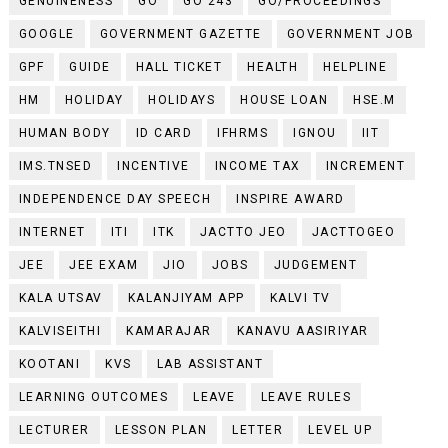
GENUINENESS
GO
GO 243
GO/PROCEEDINGS
GOOGLE
GOVERNMENT GAZETTE
GOVERNMENT JOB
GPF
GUIDE
HALL TICKET
HEALTH
HELPLINE
HM
HOLIDAY
HOLIDAYS
HOUSE LOAN
HSE.M
HUMAN BODY
ID CARD
IFHRMS
IGNOU
IIT
IMS.TNSED
INCENTIVE
INCOME TAX
INCREMENT
INDEPENDENCE DAY SPEECH
INSPIRE AWARD
INTERNET
ITI
ITK
JACTTO JEO
JACTTOGEO
JEE
JEE EXAM
JIO
JOBS
JUDGEMENT
KALA UTSAV
KALANJIYAM APP
KALVI TV
KALVISEITHI
KAMARAJAR
KANAVU AASIRIYAR
KOOTANI
KVS
LAB ASSISTANT
LEARNING OUTCOMES
LEAVE
LEAVE RULES
LECTURER
LESSON PLAN
LETTER
LEVEL UP