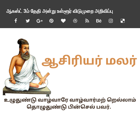
ஆகஸ்ட் 3ம் தேதி அன்று உள்ளூர் விடுமுறை அறிவிப்பு
பி.லிட் மற்றும் பி.எட்உயர்கல்வி ஊக்க ஊதியம் பிடித்தம் செய்ய 
சங்கங்களுடன் பள்ளிக்கல்வித்துறை அமைச்சர் நாளை பேச்சுவார்த
💻 மாணவர்கள் கட்டாயம் தெரிந்து கொள்ள வேண்டிய சிறந்த Onl
🎓 B.E./B.Tech முடித்த பிறகு என்னென்ன போட்டித் தேர்வுகள் மற
TAPS Interim Payout - தெளிவுரைகள் வெளியீடு
GPF மீதான வட்டி வீதம் நிர்ணயம் செய்து அரசாணை வெளியீடு
வகுப்பறை உற்று நோக்கல் சார்ந்து கல்வி அலுவலர்களுக்கான வழிக
55 வயது ஆசிரியர்களுக்கு Census duty கிடையாது என்பதற
தகுதித் தேர்வெழுதிய ஆசிரியர் எதிர்பார்ப்பு நிறைவேறுமா?