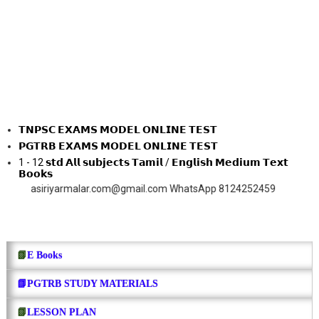
𝗧𝗡𝗣𝗦𝗖 𝗘𝗫𝗔𝗠𝗦 𝗠𝗢𝗗𝗘𝗟 𝗢𝗡𝗟𝗜𝗡𝗘 𝗧𝗘𝗦𝗧
𝗣𝗚𝗧𝗥𝗕 𝗘𝗫𝗔𝗠𝗦 𝗠𝗢𝗗𝗘𝗟 𝗢𝗡𝗟𝗜𝗡𝗘 𝗧𝗘𝗦𝗧
1 - 12 𝘀𝘁𝗱 𝗔𝗹𝗹 𝘀𝘂𝗯𝗷𝗲𝗰𝘁𝘀 𝗧𝗮𝗺𝗶𝗹 / 𝗘𝗻𝗴𝗹𝗶𝘀𝗵 𝗠𝗲𝗱𝗶𝘂𝗺 𝗧𝗲𝘅𝘁
𝗕𝗼𝗼𝗸𝘀
iriyarmalar.com@gmail.com WhatsApp 8124252459
📗
E Books
📗PGTRB STUDY MATERIALS
📗
LESSON PLAN