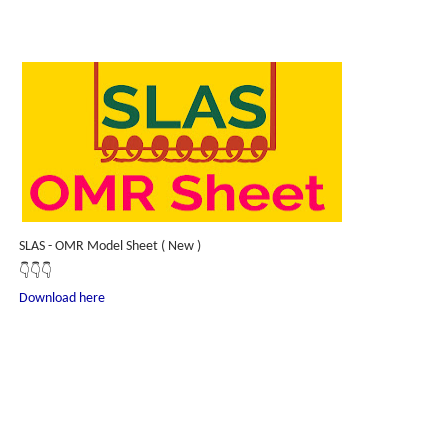
SLAS - OMR Model Sheet ( New )
👇👇👇
Download here