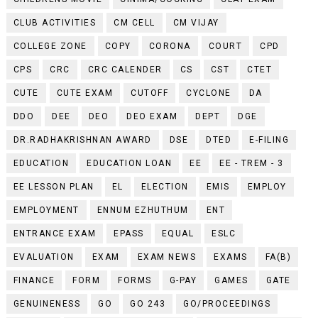
CLUB ACTIVITIES
CM CELL
CM VIJAY
COLLEGE ZONE
COPY
CORONA
COURT
CPD
CPS
CRC
CRC CALENDER
CS
CST
CTET
CUTE
CUTE EXAM
CUTOFF
CYCLONE
DA
DDO
DEE
DEO
DEO EXAM
DEPT
DGE
DR.RADHAKRISHNAN AWARD
DSE
DTED
E-FILING
EDUCATION
EDUCATION LOAN
EE
EE - TREM - 3
EE LESSON PLAN
EL
ELECTION
EMIS
EMPLOY
EMPLOYMENT
ENNUM EZHUTHUM
ENT
ENTRANCE EXAM
EPASS
EQUAL
ESLC
EVALUATION
EXAM
EXAM NEWS
EXAMS
FA(B)
FINANCE
FORM
FORMS
G-PAY
GAMES
GATE
GENUINENESS
GO
GO 243
GO/PROCEEDINGS