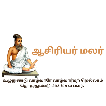
55 வயது ஆசிரியர்களுக்கு Census duty கிடையாது என்பதற
தகுதித் தேர்வெழுதிய ஆசிரியர் எதிர்பார்ப்பு நிறைவேறுமா?
Dr.Radhakrishnan Award 2026–2027க்கு விண்ணப்பிக்கும் வ
2026-27 அரசு மற்றும் அரசு உதவி பெறும் பள்ளிகளில் மாணவர்க
📢 TNPSC குரூப்-1 முதன்மைத் தேர்வு நாள் மாற்றம்!
மக்கள் தொகை கணக்கெடுப்பு பணி : ஓராசிரியர் மற்றும் ஈராசிரியர்
முதலமைச்சரின் காலை உணவு திட்டம் - அனைத்துப் பள்ளித் தலைமை
எந்த அரசியல் கட்சியினரும், எந்த தனியார் அமைப்பும் மாணவர்களை
TNTET தேர்ச்சி விவரம் ஆண்டு வாரியாக
துணை மருத்துவப் படிப்புகளுக்கான கட்டணம் நிர்ணயம்.