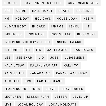
GOOGLE
GOVERNMENT GAZETTE
GOVERNMENT JOB
GPF
GUIDE
HALL TICKET
HEALTH
HELPLINE
HM
HOLIDAY
HOLIDAYS
HOUSE LOAN
HSE.M
HUMAN BODY
ID CARD
IFHRMS
IGNOU
IIT
IMS.TNSED
INCENTIVE
INCOME TAX
INCREMENT
INDEPENDENCE DAY SPEECH
INSPIRE AWARD
INTERNET
ITI
ITK
JACTTO JEO
JACTTOGEO
JEE
JEE EXAM
JIO
JOBS
JUDGEMENT
KALA UTSAV
KALANJIYAM APP
KALVI TV
KALVISEITHI
KAMARAJAR
KANAVU AASIRIYAR
KOOTANI
KVS
LAB ASSISTANT
LEARNING OUTCOMES
LEAVE
LEAVE RULES
LECTURER
LESSON PLAN
LETTER
LEVEL UP
LIVE
LOCAL HOLIDAY
LOCAL HOLIDAYS