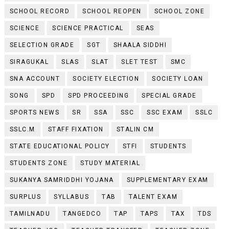
SCHOOL RECORD
SCHOOL REOPEN
SCHOOL ZONE
SCIENCE
SCIENCE PRACTICAL
SEAS
SELECTION GRADE
SGT
SHAALA SIDDHI
SIRAGUKAL
SLAS
SLAT
SLET TEST
SMC
SNA ACCOUNT
SOCIETY ELECTION
SOCIETY LOAN
SONG
SPD
SPD PROCEEDING
SPECIAL GRADE
SPORTS NEWS
SR
SSA
SSC
SSC EXAM
SSLC
SSLC.M
STAFF FIXATION
STALIN CM
STATE EDUCATIONAL POLICY
STFI
STUDENTS
STUDENTS ZONE
STUDY MATERIAL
SUKANYA SAMRIDDHI YOJANA
SUPPLEMENTARY EXAM
SURPLUS
SYLLABUS
TAB
TALENT EXAM
TAMILNADU
TANGEDCO
TAP
TAPS
TAX
TDS