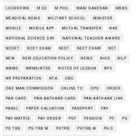
LOCKDOWN
M.ED
M.PHIL
MANI GANESAN
MBBS
MEADICAL NEWS
MILITARY SCHOOL
MINISTER
MOBILE
MOBILE APP
MUTUAL TRANSFER
NAS
NATIONAL SCIENCE DAY
NATIONAL TEACHER AWARD
NCERT
NCET EXAM
NEET
NEET EXAM
NET
NEW
NEW EDUCATION POLICY
NEWS
NHIS
NILP
NMMS
NMMS/NTSE
NOTES OF LESSON
NPS
NR PREPARATION
NTA
OBC
ONE MAN COMMISSION
ONLINE TC
OPS
ORDER
PAN CARD
PAN-AATHAAR CARD
PAN-AATHAAR LINK
PANEL
PAPER VALUATION
PASSPORT
PAY
PAY MATRIX
PAY ORDER
PDF
PENSION
PF
PG
PG TRB
PG TRB.M
PGTRB
PGTRB.M
PH.D