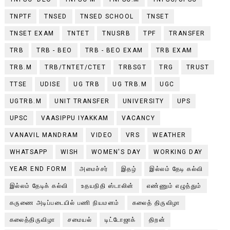
TNPTF
TNSED
TNSED SCHOOL
TNSET
TNSET EXAM
TNTET
TNUSRB
TPF
TRANSFER
TRB
TRB - BEO
TRB - BEO EXAM
TRB EXAM
TRB.M
TRB/TNTET/CTET
TRBSGT
TRG
TRUST
TTSE
UDISE
UG TRB
UG TRB.M
UGC
UGTRB.M
UNIT TRANSFER
UNIVERSITY
UPS
UPSC
VAASIPPU IYAKKAM
VACANCY
VANAVIL MANDRAM
VIDEO
VRS
WEATHER
WHATSAPP
WISH
WOMEN'S DAY
WORKING DAY
YEAR END FORM
அமைச்சர்
இதழ்
இல்லம் தேடி கல்வி
இல்லம் தேடிக் கல்வி
உதயநிதி ஸ்டாலின்
எண்ணும் எழுத்தும்
கருணை அடிப்படையில் பணி நியமனம்
கலைத் திருவிழா
கலைத்திருவிழா
சமையல்
டிட்டோஜாக்
திறன்