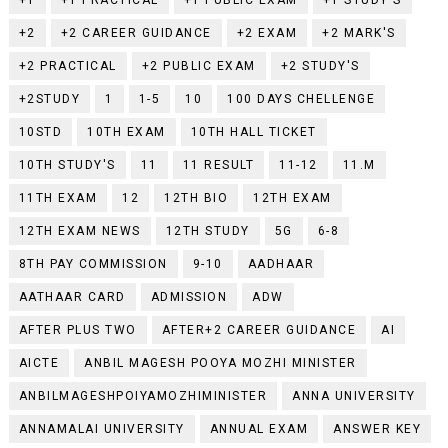
+2
+2 CAREER GUIDANCE
+2 EXAM
+2 MARK'S
+2 PRACTICAL
+2 PUBLIC EXAM
+2 STUDY'S
+2STUDY
1
1-5
10
100 DAYS CHELLENGE
10STD
10TH EXAM
10TH HALL TICKET
10TH STUDY'S
11
11 RESULT
11-12
11.M
11TH EXAM
12
12TH BIO
12TH EXAM
12TH EXAM NEWS
12TH STUDY
5G
6-8
8TH PAY COMMISSION
9-10
AADHAAR
AATHAAR CARD
ADMISSION
ADW
AFTER PLUS TWO
AFTER+2 CAREER GUIDANCE
AI
AICTE
ANBIL MAGESH POOYA MOZHI MINISTER
ANBILMAGESHPOIYAMOZHIMINISTER
ANNA UNIVERSITY
ANNAMALAI UNIVERSITY
ANNUAL EXAM
ANSWER KEY