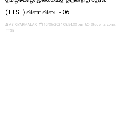
(TTSE) வினா விடை - 06
ASIRIYARMALAR
10/06/2024 08:54:00 pm
Students zone
,
TTSE