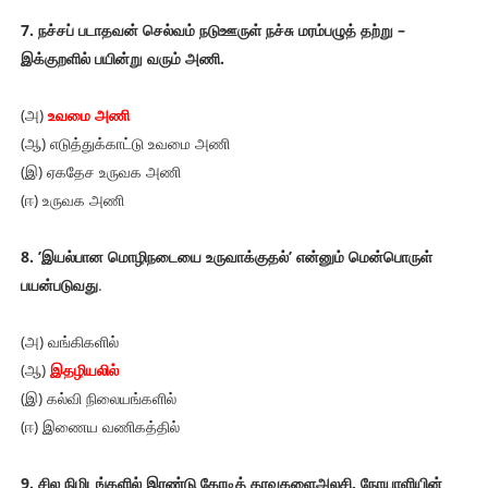
7. நச்சப் படாதவன் செல்வம் நடுஊருள் நச்சு மரம்பழுத் தற்று –
இக்குறளில் பயின்று வரும் அணி.
(அ)
உவமை அணி
(ஆ) எடுத்துக்காட்டு உவமை அணி
(இ) ஏகதேச உருவக அணி
(ஈ) உருவக அணி
8. ’இயல்பான மொழிநடையை உருவாக்குதல்’ என்னும் மென்பொருள்
பயன்படுவது
.
(அ) வங்கிகளில்
(ஆ)
இதழியலில்
(இ) கல்வி நிலையங்களில்
(ஈ) இணைய வணிகத்தில்
9. சில நிமிடங்களில் இரண்டு கோடித் தரவுகளைஅலசி, நோயாளியின்