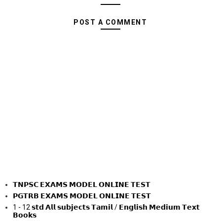
POST A COMMENT
𝗧𝗡𝗣𝗦𝗖 𝗘𝗫𝗔𝗠𝗦 𝗠𝗢𝗗𝗘𝗟 𝗢𝗡𝗟𝗜𝗡𝗘 𝗧𝗘𝗦𝗧
𝗣𝗚𝗧𝗥𝗕 𝗘𝗫𝗔𝗠𝗦 𝗠𝗢𝗗𝗘𝗟 𝗢𝗡𝗟𝗜𝗡𝗘 𝗧𝗘𝗦𝗧
1 - 12 𝘀𝘁𝗱 𝗔𝗹𝗹 𝘀𝘂𝗯𝗷𝗲𝗰𝘁𝘀 𝗧𝗮𝗺𝗶𝗹 / 𝗘𝗻𝗴𝗹𝗶𝘀𝗵 𝗠𝗲𝗱𝗶𝘂𝗺 𝗧𝗲𝘅𝘁
𝗕𝗼𝗼𝗸𝘀