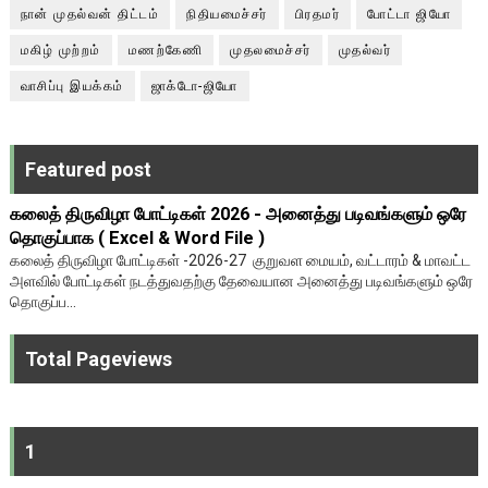
நான் முதல்வன் திட்டம்
நிதியமைச்சர்
பிரதமர்
போட்டா ஜியோ
மகிழ் முற்றம்
மணற்கேணி
முதலமைச்சர்
முதல்வர்
வாசிப்பு இயக்கம்
ஜாக்டோ-ஜியோ
Featured post
கலைத் திருவிழா போட்டிகள் 2026 - அனைத்து படிவங்களும் ஒரே
தொகுப்பாக ( Excel & Word File )
கலைத் திருவிழா போட்டிகள் -2026-27 குறுவள மையம், வட்டாரம் & மாவட்ட
அளவில் போட்டிகள் நடத்துவதற்கு தேவையான அனைத்து படிவங்களும் ஒரே
தொகுப்ப...
Total Pageviews
1