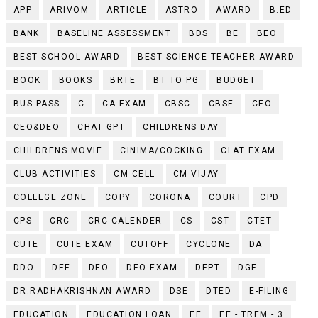
APP
ARIVOM
ARTICLE
ASTRO
AWARD
B.ED
BANK
BASELINE ASSESSMENT
BDS
BE
BEO
BEST SCHOOL AWARD
BEST SCIENCE TEACHER AWARD
BOOK
BOOKS
BRTE
BT TO PG
BUDGET
BUS PASS
C
CA EXAM
CBSC
CBSE
CEO
CEO&DEO
CHAT GPT
CHILDRENS DAY
CHILDRENS MOVIE
CINIMA/COCKING
CLAT EXAM
CLUB ACTIVITIES
CM CELL
CM VIJAY
COLLEGE ZONE
COPY
CORONA
COURT
CPD
CPS
CRC
CRC CALENDER
CS
CST
CTET
CUTE
CUTE EXAM
CUTOFF
CYCLONE
DA
DDO
DEE
DEO
DEO EXAM
DEPT
DGE
DR.RADHAKRISHNAN AWARD
DSE
DTED
E-FILING
EDUCATION
EDUCATION LOAN
EE
EE - TREM - 3