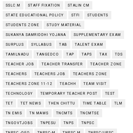
SSLC.M
STAFF FIXATION
STALIN CM
STATE EDUCATIONAL POLICY
STFI
STUDENTS
STUDENTS ZONE
STUDY MATERIAL
SUKANYA SAMRIDDHI YOJANA
SUPPLEMENTARY EXAM
SURPLUS
SYLLABUS
TAB
TALENT EXAM
TAMILNADU
TANGEDCO
TAP
TAPS
TAX
TDS
TEACHER JOB
TEACHER TRANSFER
TEACHER ZONE
TEACHERS
TEACHERS JOB
TEACHERS ZONE
TEACHERS ZONE 11-12
TEACHH
TEAM VISIT
TECHNOLOGY
TEMPORARY TEACHER POST
TEST
TET
TET NEWS
THEN CHITTU
TIME TABLE
TLM
TN EMIS
TN MAWS
TNCMTS
TNCMTSE
TNGOVTJOBS
TNPESU
TNPS
TNPSC
TNPSC -DEO
TNPSC-M
TNPSC.M
TNPSC/UPSC