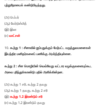
புற்றுநோயைக் கண்டுபிடித்தது.
(அ) பெப்பர்
(ஆ) வேர்டுஸ்மித்
(இ) இலா
(ஈ)
வாட்சன்
10.
கூற்று 1 : சீனாவில் ஐம்பதுக்கும் மேற்பட்ட மருத்துவமனைகள்
இயந்திர மனிதர்களைப் பணிக்கு அமர்த்தியுள்ளன.
கூற்று 2 : சீன மொழியின் வெவ்வேறு வட்டார வழக்குகளையும்கூட
அவை புரிந்துகொண்டு பதில் அளிக்கின்றன.
(அ) கூற்று 1 சரி, கூற்று 2 தவறு
(ஆ) கூற்று 1 தவறு, கூற்று 2 சரி
(இ)
கூற்று 1,2 இரண்டும் சரி
(ஈ) கூற்று 1,2 இரண்டும் தவறு