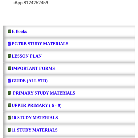
p 8124252459
📗
E Books
📗PGTRB STUDY MATERIALS
📗
LESSON PLAN
📗
IMPORTANT FORMS
📗GUIDE (ALL STD)
📗
PRIMARY STUDY MATERIALS
📗
UPPER PRIMARY ( 6 - 9)
📗
10 STUDY MATERIALS
📗
11 STUDY MATERIALS