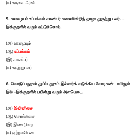
(ஈ) உருவக அணி
5. ஊழையும் உப்பக்கம் காண்பர் உலைவின்றித் தாழா துஞற்று பவர். –
இக்குறளில் வரும் சுட்டுச்சொல்.
(அ) ஊழையும்
(ஆ)
உப்பக்கம்
(இ) காண்பர்
(ஈ) உஞற்றுபவர்
6. கொடுப்பதூஉம் துய்ப்பதூஉம் இல்லார்க் கடுக்கிய கோடிஉண் டாயினும்
இல் –இக்குறளில் பயின்று வரும் அளபெடை.
(அ)
இன்னிசை
(ஆ) சொல்லிசை
(இ) இசைநிறை
(ஈ) ஒற்றளபெடை