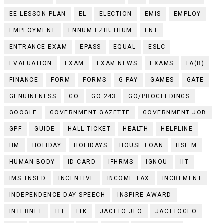
EE LESSON PLAN
EL
ELECTION
EMIS
EMPLOY
EMPLOYMENT
ENNUM EZHUTHUM
ENT
ENTRANCE EXAM
EPASS
EQUAL
ESLC
EVALUATION
EXAM
EXAM NEWS
EXAMS
FA(B)
FINANCE
FORM
FORMS
G-PAY
GAMES
GATE
GENUINENESS
GO
GO 243
GO/PROCEEDINGS
GOOGLE
GOVERNMENT GAZETTE
GOVERNMENT JOB
GPF
GUIDE
HALL TICKET
HEALTH
HELPLINE
HM
HOLIDAY
HOLIDAYS
HOUSE LOAN
HSE.M
HUMAN BODY
ID CARD
IFHRMS
IGNOU
IIT
IMS.TNSED
INCENTIVE
INCOME TAX
INCREMENT
INDEPENDENCE DAY SPEECH
INSPIRE AWARD
INTERNET
ITI
ITK
JACTTO JEO
JACTTOGEO