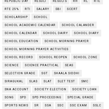
REPUBLIC DAY
RESULT
RESULTS
RH
RL
RTE
RTE 25%
RTI
SALARY
SBI
SCERT
SCHOLARSHIP
SCHOOL
SCHOOL ACADEMIC CALENDAR
SCHOOL CALANDER
SCHOOL CALENDAR
SCHOOL DAIRY
SCHOOL DIARY
SCHOOL EDUCATION
SCHOOL MORNING PRAYER
SCHOOL MORNING PRAYER ACTIVITIES
SCHOOL RECORD
SCHOOL REOPEN
SCHOOL ZONE
SCIENCE
SCIENCE PRACTICAL
SEAS
SELECTION GRADE
SGT
SHAALA SIDDHI
SIRAGUKAL
SLAS
SLAT
SLET TEST
SMC
SNA ACCOUNT
SOCIETY ELECTION
SOCIETY LOAN
SONG
SPD
SPD PROCEEDING
SPECIAL GRADE
SPORTS NEWS
SR
SSA
SSC
SSC EXAM
SSLC