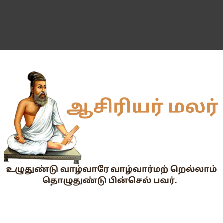
55 வயது ஆசிரியர்களுக்கு Census duty கிடையாது என்பதற
தகுதித் தேர்வெழுதிய ஆசிரியர் எதிர்பார்ப்பு நிறைவேறுமா?
Dr.Radhakrishnan Award 2026–2027க்கு விண்ணப்பிக்கும் வ
2026-27 அரசு மற்றும் அரசு உதவி பெறும் பள்ளிகளில் மாணவர்க
📢 TNPSC குரூப்-1 முதன்மைத் தேர்வு நாள் மாற்றம்!
மக்கள் தொகை கணக்கெடுப்பு பணி : ஓராசிரியர் மற்றும் ஈராசிரியர்
முதலமைச்சரின் காலை உணவு திட்டம் - அனைத்துப் பள்ளித் தலைமை
எந்த அரசியல் கட்சியினரும், எந்த தனியார் அமைப்பும் மாணவர்களை
TNTET தேர்ச்சி விவரம் ஆண்டு வாரியாக
துணை மருத்துவப் படிப்புகளுக்கான கட்டணம் நிர்ணயம்.