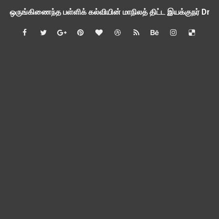
ஒருங்கிணைந்த பள்ளிக் கல்வியின் மாநிலத் திட்ட இயக்குநர் Dr.
பள்ளி வளாகங்களில் அரசியல் / மத / சாதிய அமைப்புகளின் கூட்டங்
ஆகஸ்ட் 3ம் தேதி அன்று உள்ளூர் விடுமுறை அறிவிப்பு
பி.லிட் மற்றும் பி.எட்உயர்கல்வி ஊக்க ஊதியம் பிடித்தம் செய்ய 
சங்கங்களுடன் பள்ளிக்கல்வித்துறை அமைச்சர் நாளை பேச்சுவார்த
💻 மாணவர்கள் கட்டாயம் தெரிந்து கொள்ள வேண்டிய சிறந்த Onl
🎓 B.E./B.Tech முடித்த பிறகு என்னென்ன போட்டித் தேர்வுகள் மற
TAPS Interim Payout - தெளிவுரைகள் வெளியீடு
GPF மீதான வட்டி வீதம் நிர்ணயம் செய்து அரசாணை வெளியீடு
வகுப்பறை உற்று நோக்கல் சார்ந்து கல்வி அலுவலர்களுக்கான வழிக