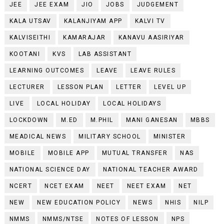
JEE
JEE EXAM
JIO
JOBS
JUDGEMENT
KALA UTSAV
KALANJIYAM APP
KALVI TV
KALVISEITHI
KAMARAJAR
KANAVU AASIRIYAR
KOOTANI
KVS
LAB ASSISTANT
LEARNING OUTCOMES
LEAVE
LEAVE RULES
LECTURER
LESSON PLAN
LETTER
LEVEL UP
LIVE
LOCAL HOLIDAY
LOCAL HOLIDAYS
LOCKDOWN
M.ED
M.PHIL
MANI GANESAN
MBBS
MEADICAL NEWS
MILITARY SCHOOL
MINISTER
MOBILE
MOBILE APP
MUTUAL TRANSFER
NAS
NATIONAL SCIENCE DAY
NATIONAL TEACHER AWARD
NCERT
NCET EXAM
NEET
NEET EXAM
NET
NEW
NEW EDUCATION POLICY
NEWS
NHIS
NILP
NMMS
NMMS/NTSE
NOTES OF LESSON
NPS