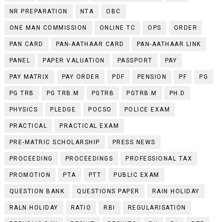
NR PREPARATION
NTA
OBC
ONE MAN COMMISSION
ONLINE TC
OPS
ORDER
PAN CARD
PAN-AATHAAR CARD
PAN-AATHAAR LINK
PANEL
PAPER VALUATION
PASSPORT
PAY
PAY MATRIX
PAY ORDER
PDF
PENSION
PF
PG
PG TRB
PG TRB.M
PGTRB
PGTRB.M
PH.D
PHYSICS
PLEDGE
POCSO
POLICE EXAM
PRACTICAL
PRACTICAL EXAM
PRE-MATRIC SCHOLARSHIP
PRESS NEWS
PROCEEDING
PROCEEDINGS
PROFESSIONAL TAX
PROMOTION
PTA
PTT
PUBLIC EXAM
QUESTION BANK
QUESTIONS PAPER
RAIN HOLIDAY
RALN HOLIDAY
RATIO
RBI
REGULARISATION