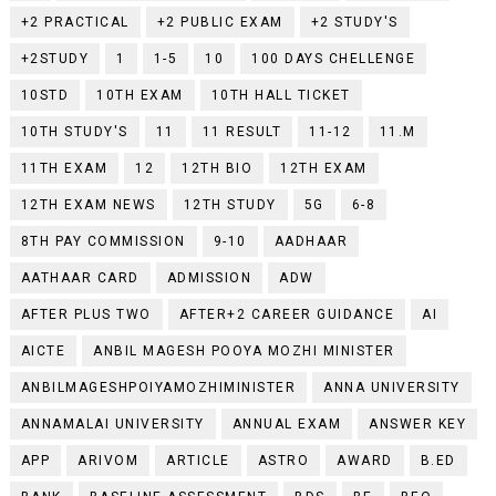
+2 PRACTICAL
+2 PUBLIC EXAM
+2 STUDY'S
+2STUDY
1
1-5
10
100 DAYS CHELLENGE
10STD
10TH EXAM
10TH HALL TICKET
10TH STUDY'S
11
11 RESULT
11-12
11.M
11TH EXAM
12
12TH BIO
12TH EXAM
12TH EXAM NEWS
12TH STUDY
5G
6-8
8TH PAY COMMISSION
9-10
AADHAAR
AATHAAR CARD
ADMISSION
ADW
AFTER PLUS TWO
AFTER+2 CAREER GUIDANCE
AI
AICTE
ANBIL MAGESH POOYA MOZHI MINISTER
ANBILMAGESHPOIYAMOZHIMINISTER
ANNA UNIVERSITY
ANNAMALAI UNIVERSITY
ANNUAL EXAM
ANSWER KEY
APP
ARIVOM
ARTICLE
ASTRO
AWARD
B.ED