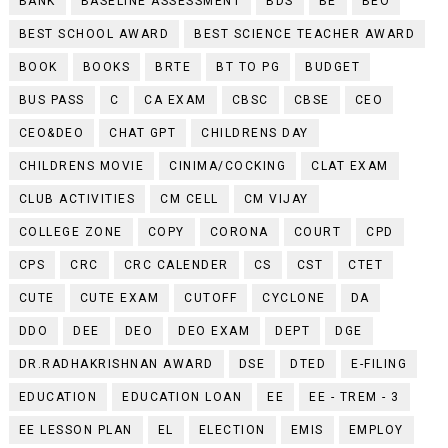
BANK
BASELINE ASSESSMENT
BDS
BE
BEO
BEST SCHOOL AWARD
BEST SCIENCE TEACHER AWARD
BOOK
BOOKS
BRTE
BT TO PG
BUDGET
BUS PASS
C
CA EXAM
CBSC
CBSE
CEO
CEO&DEO
CHAT GPT
CHILDRENS DAY
CHILDRENS MOVIE
CINIMA/COCKING
CLAT EXAM
CLUB ACTIVITIES
CM CELL
CM VIJAY
COLLEGE ZONE
COPY
CORONA
COURT
CPD
CPS
CRC
CRC CALENDER
CS
CST
CTET
CUTE
CUTE EXAM
CUTOFF
CYCLONE
DA
DDO
DEE
DEO
DEO EXAM
DEPT
DGE
DR.RADHAKRISHNAN AWARD
DSE
DTED
E-FILING
EDUCATION
EDUCATION LOAN
EE
EE - TREM - 3
EE LESSON PLAN
EL
ELECTION
EMIS
EMPLOY