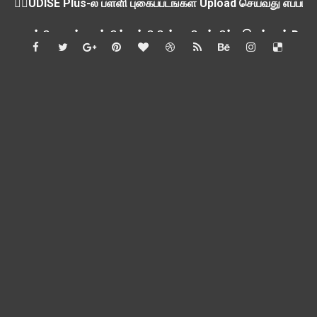
ஒருங்கிணைந்த பள்ளிக் கல்வியின் மாநிலத் திட்ட இயக்குநர் Dr.
பள்ளி வளாகங்களில் அரசியல் / மத / சாதிய அமைப்புகளின் கூட்டங்
ஆகஸ்ட் 3ம் தேதி அன்று உள்ளூர் விடுமுறை அறிவிப்பு
பி.லிட் மற்றும் பி.எட்உயர்கல்வி ஊக்க ஊதியம் பிடித்தம் செய்ய 
சங்கங்களுடன் பள்ளிக்கல்வித்துறை அமைச்சர் நாளை பேச்சுவார்த
💻 மாணவர்கள் கட்டாயம் தெரிந்து கொள்ள வேண்டிய சிறந்த Onl
🎓 B.E./B.Tech முடித்த பிறகு என்னென்ன போட்டித் தேர்வுகள் மற
TAPS Interim Payout - தெளிவுரைகள் வெளியீடு
GPF மீதான வட்டி வீதம் நிர்ணயம் செய்து அரசாணை வெளியீடு
வகுப்பறை உற்று நோக்கல் சார்ந்து கல்வி அலுவலர்களுக்கான வழிக