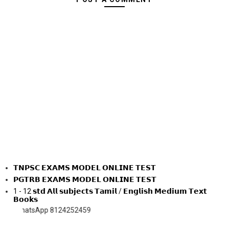
𝗧𝗡𝗣𝗦𝗖 𝗘𝗫𝗔𝗠𝗦 𝗠𝗢𝗗𝗘𝗟 𝗢𝗡𝗟𝗜𝗡𝗘 𝗧𝗘𝗦𝗧
𝗣𝗚𝗧𝗥𝗕 𝗘𝗫𝗔𝗠𝗦 𝗠𝗢𝗗𝗘𝗟 𝗢𝗡𝗟𝗜𝗡𝗘 𝗧𝗘𝗦𝗧
1 - 12 𝘀𝘁𝗱 𝗔𝗹𝗹 𝘀𝘂𝗯𝗷𝗲𝗰𝘁𝘀 𝗧𝗮𝗺𝗶𝗹 / 𝗘𝗻𝗴𝗹𝗶𝘀𝗵 𝗠𝗲𝗱𝗶𝘂𝗺 𝗧𝗲𝘅𝘁
𝗕𝗼𝗼𝗸𝘀
sApp 8124252459