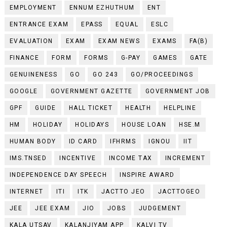
EMPLOYMENT
ENNUM EZHUTHUM
ENT
ENTRANCE EXAM
EPASS
EQUAL
ESLC
EVALUATION
EXAM
EXAM NEWS
EXAMS
FA(B)
FINANCE
FORM
FORMS
G-PAY
GAMES
GATE
GENUINENESS
GO
GO 243
GO/PROCEEDINGS
GOOGLE
GOVERNMENT GAZETTE
GOVERNMENT JOB
GPF
GUIDE
HALL TICKET
HEALTH
HELPLINE
HM
HOLIDAY
HOLIDAYS
HOUSE LOAN
HSE.M
HUMAN BODY
ID CARD
IFHRMS
IGNOU
IIT
IMS.TNSED
INCENTIVE
INCOME TAX
INCREMENT
INDEPENDENCE DAY SPEECH
INSPIRE AWARD
INTERNET
ITI
ITK
JACTTO JEO
JACTTOGEO
JEE
JEE EXAM
JIO
JOBS
JUDGEMENT
KALA UTSAV
KALANJIYAM APP
KALVI TV