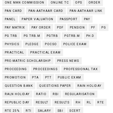
ONE MAN COMMISSION
ONLINE TC
OPS
ORDER
PAN CARD
PAN-AATHAAR CARD
PAN-AATHAAR LINK
PANEL
PAPER VALUATION
PASSPORT
PAY
PAY MATRIX
PAY ORDER
PDF
PENSION
PF
PG
PG TRB
PG TRB.M
PGTRB
PGTRB.M
PH.D
PHYSICS
PLEDGE
POCSO
POLICE EXAM
PRACTICAL
PRACTICAL EXAM
PRE-MATRIC SCHOLARSHIP
PRESS NEWS
PROCEEDING
PROCEEDINGS
PROFESSIONAL TAX
PROMOTION
PTA
PTT
PUBLIC EXAM
QUESTION BANK
QUESTIONS PAPER
RAIN HOLIDAY
RALN HOLIDAY
RATIO
RBI
REGULARISATION
REPUBLIC DAY
RESULT
RESULTS
RH
RL
RTE
RTE 25%
RTI
SALARY
SBI
SCERT