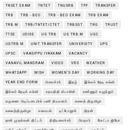
TNSET EXAM
TNTET
TNUSRB
TPF
TRANSFER
TRB
TRB - BEO
TRB - BEO EXAM
TRB EXAM
TRB.M
TRB/TNTET/CTET
TRBSGT
TRG
TRUST
TTSE
UDISE
UG TRB
UG TRB.M
UGC
UGTRB.M
UNIT TRANSFER
UNIVERSITY
UPS
UPSC
VAASIPPU IYAKKAM
VACANCY
VANAVIL MANDRAM
VIDEO
VRS
WEATHER
WHATSAPP
WISH
WOMEN'S DAY
WORKING DAY
YEAR END FORM
அமைச்சர்
இதழ்
இல்லம் தேடி கல்வி
இல்லம் தேடிக் கல்வி
உதயநிதி ஸ்டாலின்
எண்ணும் எழுத்தும்
கருணை அடிப்படையில் பணி நியமனம்
கலைத் திருவிழா
கலைத்திருவிழா
சமையல்
டிட்டோஜாக்
திறன்
நான் முதல்வன் திட்டம்
நிதியமைச்சர்
பிரதமர்
போட்டா ஜியோ
மகிழ் முற்றம்
மணற்கேணி
முதலமைச்சர்
முதல்வர்