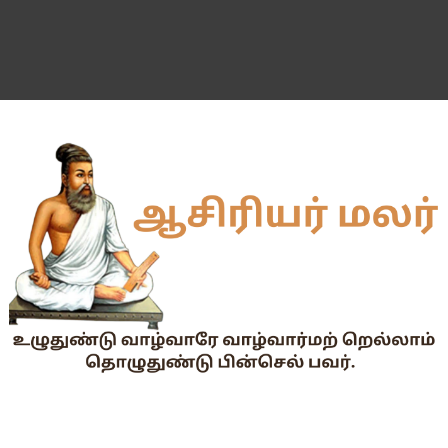
55 வயது ஆசிரியர்களுக்கு Census duty கிடையாது என்பதற
தகுதித் தேர்வெழுதிய ஆசிரியர் எதிர்பார்ப்பு நிறைவேறுமா?
Dr.Radhakrishnan Award 2026–2027க்கு விண்ணப்பிக்கும் வ
2026-27 அரசு மற்றும் அரசு உதவி பெறும் பள்ளிகளில் மாணவர்க
📢 TNPSC குரூப்-1 முதன்மைத் தேர்வு நாள் மாற்றம்!
மக்கள் தொகை கணக்கெடுப்பு பணி : ஓராசிரியர் மற்றும் ஈராசிரியர்
முதலமைச்சரின் காலை உணவு திட்டம் - அனைத்துப் பள்ளித் தலைமை
எந்த அரசியல் கட்சியினரும், எந்த தனியார் அமைப்பும் மாணவர்களை
TNTET தேர்ச்சி விவரம் ஆண்டு வாரியாக
துணை மருத்துவப் படிப்புகளுக்கான கட்டணம் நிர்ணயம்.