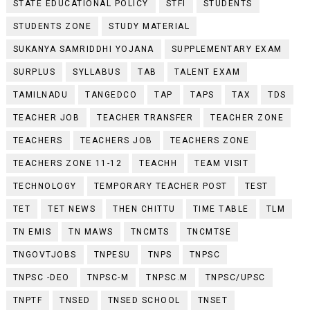
STATE EDUCATIONAL POLICY
STFI
STUDENTS
STUDENTS ZONE
STUDY MATERIAL
SUKANYA SAMRIDDHI YOJANA
SUPPLEMENTARY EXAM
SURPLUS
SYLLABUS
TAB
TALENT EXAM
TAMILNADU
TANGEDCO
TAP
TAPS
TAX
TDS
TEACHER JOB
TEACHER TRANSFER
TEACHER ZONE
TEACHERS
TEACHERS JOB
TEACHERS ZONE
TEACHERS ZONE 11-12
TEACHH
TEAM VISIT
TECHNOLOGY
TEMPORARY TEACHER POST
TEST
TET
TET NEWS
THEN CHITTU
TIME TABLE
TLM
TN EMIS
TN MAWS
TNCMTS
TNCMTSE
TNGOVTJOBS
TNPESU
TNPS
TNPSC
TNPSC -DEO
TNPSC-M
TNPSC.M
TNPSC/UPSC
TNPTF
TNSED
TNSED SCHOOL
TNSET