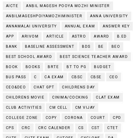
AICTE
ANBIL MAGESH POOYA MOZHI MINISTER
ANBILMAGESHPOIYAMOZHIMINISTER
ANNA UNIVERSITY
ANNAMALAI UNIVERSITY
ANNUAL EXAM
ANSWER KEY
APP
ARIVOM
ARTICLE
ASTRO
AWARD
B.ED
BANK
BASELINE ASSESSMENT
BDS
BE
BEO
BEST SCHOOL AWARD
BEST SCIENCE TEACHER AWARD
BOOK
BOOKS
BRTE
BT TO PG
BUDGET
BUS PASS
C
CA EXAM
CBSC
CBSE
CEO
CEO&DEO
CHAT GPT
CHILDRENS DAY
CHILDRENS MOVIE
CINIMA/COCKING
CLAT EXAM
CLUB ACTIVITIES
CM CELL
CM VIJAY
COLLEGE ZONE
COPY
CORONA
COURT
CPD
CPS
CRC
CRC CALENDER
CS
CST
CTET
CUTE
CUTE EXAM
CUTOFF
CYCLONE
DA