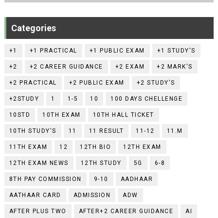
Categories
+1
+1 PRACTICAL
+1 PUBLIC EXAM
+1 STUDY'S
+2
+2 CAREER GUIDANCE
+2 EXAM
+2 MARK'S
+2 PRACTICAL
+2 PUBLIC EXAM
+2 STUDY'S
+2STUDY
1
1-5
10
100 DAYS CHELLENGE
10STD
10TH EXAM
10TH HALL TICKET
10TH STUDY'S
11
11 RESULT
11-12
11.M
11TH EXAM
12
12TH BIO
12TH EXAM
12TH EXAM NEWS
12TH STUDY
5G
6-8
8TH PAY COMMISSION
9-10
AADHAAR
AATHAAR CARD
ADMISSION
ADW
AFTER PLUS TWO
AFTER+2 CAREER GUIDANCE
AI