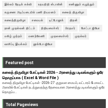
இல்லம் தேடிக் கல்வி
உதயநிதி ஸ்டாலின்
எண்ணும் எழுத்தும்
கருணை அடிப்படையில் பணி நியமனம்
கலைத் திருவிழா
கலைத்திருவிழா
சமையல்
டிட்டோஜாக்
திறன்
நான் முதல்வன் திட்டம்
நிதியமைச்சர்
பிரதமர்
போட்டா ஜியோ
மகிழ் முற்றம்
மணற்கேணி
முதலமைச்சர்
முதல்வர்
வாசிப்பு இயக்கம்
ஜாக்டோ-ஜியோ
Featured post
கலைத் திருவிழா போட்டிகள் 2026 - அனைத்து படிவங்களும் ஒரே
தொகுப்பாக ( Excel & Word File )
கலைத் திருவிழா போட்டிகள் -2026-27 குறுவள மையம், வட்டாரம் & மாவட்ட
அளவில் போட்டிகள் நடத்துவதற்கு தேவையான அனைத்து படிவங்களும் ஒரே
தொகுப்ப...
Total Pageviews