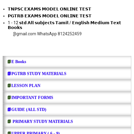
𝗧𝗡𝗣𝗦𝗖 𝗘𝗫𝗔𝗠𝗦 𝗠𝗢𝗗𝗘𝗟 𝗢𝗡𝗟𝗜𝗡𝗘 𝗧𝗘𝗦𝗧
𝗣𝗚𝗧𝗥𝗕 𝗘𝗫𝗔𝗠𝗦 𝗠𝗢𝗗𝗘𝗟 𝗢𝗡𝗟𝗜𝗡𝗘 𝗧𝗘𝗦𝗧
1 - 12 𝘀𝘁𝗱 𝗔𝗹𝗹 𝘀𝘂𝗯𝗷𝗲𝗰𝘁𝘀 𝗧𝗮𝗺𝗶𝗹 / 𝗘𝗻𝗴𝗹𝗶𝘀𝗵 𝗠𝗲𝗱𝗶𝘂𝗺 𝗧𝗲𝘅𝘁
𝗕𝗼𝗼𝗸𝘀
gmail.com WhatsApp 8124252459
📗
E Books
📗PGTRB STUDY MATERIALS
📗
LESSON PLAN
📗
IMPORTANT FORMS
📗GUIDE (ALL STD)
📗
PRIMARY STUDY MATERIALS
📗
UPPER PRIMARY ( 6 - 9)