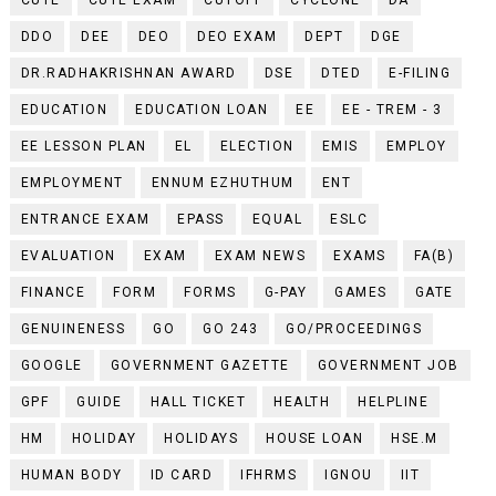
DDO
DEE
DEO
DEO EXAM
DEPT
DGE
DR.RADHAKRISHNAN AWARD
DSE
DTED
E-FILING
EDUCATION
EDUCATION LOAN
EE
EE - TREM - 3
EE LESSON PLAN
EL
ELECTION
EMIS
EMPLOY
EMPLOYMENT
ENNUM EZHUTHUM
ENT
ENTRANCE EXAM
EPASS
EQUAL
ESLC
EVALUATION
EXAM
EXAM NEWS
EXAMS
FA(B)
FINANCE
FORM
FORMS
G-PAY
GAMES
GATE
GENUINENESS
GO
GO 243
GO/PROCEEDINGS
GOOGLE
GOVERNMENT GAZETTE
GOVERNMENT JOB
GPF
GUIDE
HALL TICKET
HEALTH
HELPLINE
HM
HOLIDAY
HOLIDAYS
HOUSE LOAN
HSE.M
HUMAN BODY
ID CARD
IFHRMS
IGNOU
IIT