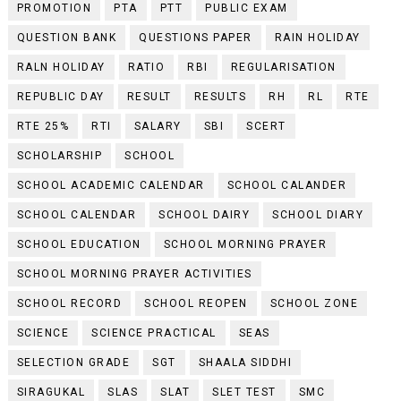
PROMOTION
PTA
PTT
PUBLIC EXAM
QUESTION BANK
QUESTIONS PAPER
RAIN HOLIDAY
RALN HOLIDAY
RATIO
RBI
REGULARISATION
REPUBLIC DAY
RESULT
RESULTS
RH
RL
RTE
RTE 25%
RTI
SALARY
SBI
SCERT
SCHOLARSHIP
SCHOOL
SCHOOL ACADEMIC CALENDAR
SCHOOL CALANDER
SCHOOL CALENDAR
SCHOOL DAIRY
SCHOOL DIARY
SCHOOL EDUCATION
SCHOOL MORNING PRAYER
SCHOOL MORNING PRAYER ACTIVITIES
SCHOOL RECORD
SCHOOL REOPEN
SCHOOL ZONE
SCIENCE
SCIENCE PRACTICAL
SEAS
SELECTION GRADE
SGT
SHAALA SIDDHI
SIRAGUKAL
SLAS
SLAT
SLET TEST
SMC