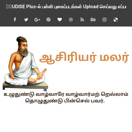
💁‍♂️UDISE Plus-ல் பள்ளி புகைப்படங்கள் Upload செய்வது எப்பட
ஒருங்கிணைந்த பள்ளிக் கல்வியின் மாநிலத் திட்ட இயக்குநர் Dr.
பள்ளி வளாகங்களில் அரசியல் / மத / சாதிய அமைப்புகளின் கூட்டங்
ஆகஸ்ட் 3ம் தேதி அன்று உள்ளூர் விடுமுறை அறிவிப்பு
பி.லிட் மற்றும் பி.எட்உயர்கல்வி ஊக்க ஊதியம் பிடித்தம் செய்ய 
சங்கங்களுடன் பள்ளிக்கல்வித்துறை அமைச்சர் நாளை பேச்சுவார்த
💻 மாணவர்கள் கட்டாயம் தெரிந்து கொள்ள வேண்டிய சிறந்த Onl
🎓 B.E./B.Tech முடித்த பிறகு என்னென்ன போட்டித் தேர்வுகள் மற
TAPS Interim Payout - தெளிவுரைகள் வெளியீடு
GPF மீதான வட்டி வீதம் நிர்ணயம் செய்து அரசாணை வெளியீடு