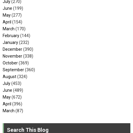
July
(270)
June
(199)
May
(277)
April
(154)
March
(170)
February
(144)
January
(232)
December
(390)
November
(338)
October
(369)
September
(360)
August
(324)
July
(453)
June
(489)
May
(672)
April
(396)
March
(87)
Search This Blog