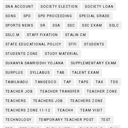
SNA ACCOUNT
SOCIETY ELECTION
SOCIETY LOAN
SONG
SPD
SPD PROCEEDING
SPECIAL GRADE
SPORTS NEWS
SR
SSA
SSC
SSC EXAM
SSLC
SSLC.M
STAFF FIXATION
STALIN CM
STATE EDUCATIONAL POLICY
STFI
STUDENTS
STUDENTS ZONE
STUDY MATERIAL
SUKANYA SAMRIDDHI YOJANA
SUPPLEMENTARY EXAM
SURPLUS
SYLLABUS
TAB
TALENT EXAM
TAMILNADU
TANGEDCO
TAP
TAPS
TAX
TDS
TEACHER JOB
TEACHER TRANSFER
TEACHER ZONE
TEACHERS
TEACHERS JOB
TEACHERS ZONE
TEACHERS ZONE 11-12
TEACHH
TEAM VISIT
TECHNOLOGY
TEMPORARY TEACHER POST
TEST