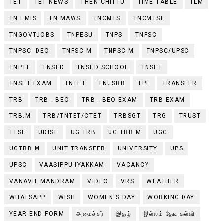
TET
TET NEWS
THEN CHITTU
TIME TABLE
TLM
TN EMIS
TN MAWS
TNCMTS
TNCMTSE
TNGOVTJOBS
TNPESU
TNPS
TNPSC
TNPSC -DEO
TNPSC-M
TNPSC.M
TNPSC/UPSC
TNPTF
TNSED
TNSED SCHOOL
TNSET
TNSET EXAM
TNTET
TNUSRB
TPF
TRANSFER
TRB
TRB - BEO
TRB - BEO EXAM
TRB EXAM
TRB.M
TRB/TNTET/CTET
TRBSGT
TRG
TRUST
TTSE
UDISE
UG TRB
UG TRB.M
UGC
UGTRB.M
UNIT TRANSFER
UNIVERSITY
UPS
UPSC
VAASIPPU IYAKKAM
VACANCY
VANAVIL MANDRAM
VIDEO
VRS
WEATHER
WHATSAPP
WISH
WOMEN'S DAY
WORKING DAY
YEAR END FORM
அமைச்சர்
இதழ்
இல்லம் தேடி கல்வி