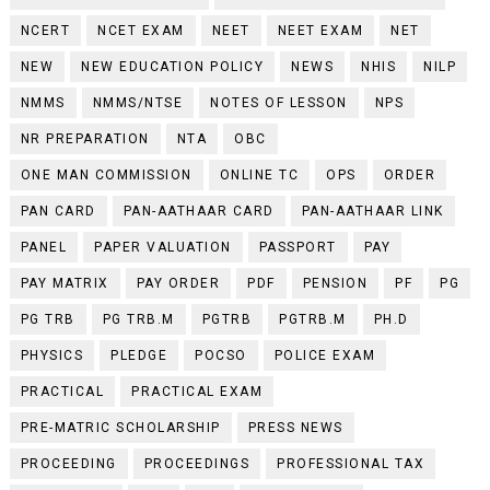
NCERT
NCET EXAM
NEET
NEET EXAM
NET
NEW
NEW EDUCATION POLICY
NEWS
NHIS
NILP
NMMS
NMMS/NTSE
NOTES OF LESSON
NPS
NR PREPARATION
NTA
OBC
ONE MAN COMMISSION
ONLINE TC
OPS
ORDER
PAN CARD
PAN-AATHAAR CARD
PAN-AATHAAR LINK
PANEL
PAPER VALUATION
PASSPORT
PAY
PAY MATRIX
PAY ORDER
PDF
PENSION
PF
PG
PG TRB
PG TRB.M
PGTRB
PGTRB.M
PH.D
PHYSICS
PLEDGE
POCSO
POLICE EXAM
PRACTICAL
PRACTICAL EXAM
PRE-MATRIC SCHOLARSHIP
PRESS NEWS
PROCEEDING
PROCEEDINGS
PROFESSIONAL TAX