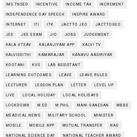
IMS.TNSED
INCENTIVE
INCOME TAX
INCREMENT
INDEPENDENCE DAY SPEECH
INSPIRE AWARD
INTERNET
ITI
ITK
JACTTO JEO
JACTTOGEO
JEE
JEE EXAM
JIO
JOBS
JUDGEMENT
KALA UTSAV
KALANJIYAM APP
KALVI TV
KALVISEITHI
KAMARAJAR
KANAVU AASIRIYAR
KOOTANI
KVS
LAB ASSISTANT
LEARNING OUTCOMES
LEAVE
LEAVE RULES
LECTURER
LESSON PLAN
LETTER
LEVEL UP
LIVE
LOCAL HOLIDAY
LOCAL HOLIDAYS
LOCKDOWN
M.ED
M.PHIL
MANI GANESAN
MBBS
MEADICAL NEWS
MILITARY SCHOOL
MINISTER
MOBILE
MOBILE APP
MUTUAL TRANSFER
NAS
NATIONAL SCIENCE DAY
NATIONAL TEACHER AWARD