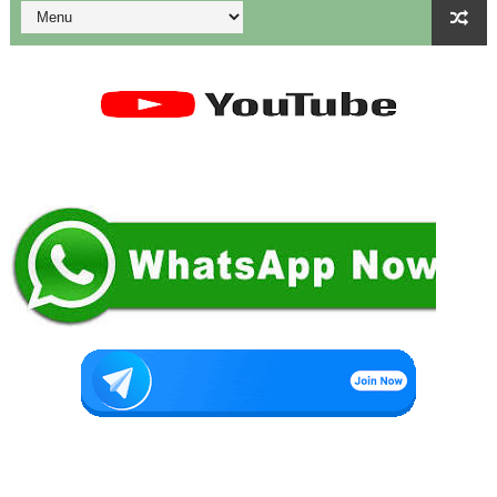
துணை மருத்துவப் படிப்புகளுக்கான கட்டணம் நிர்ணயம்.
கையில வாங்கினேன், பையில போடல... காசு போன இடம் தெரியல... ப
Tamil Nadu Govt’s New WhatsApp Service: "Namma Arasu
மாணவிகளுக்கு தற்காப்புக் கலை பயிற்சி வழங்குதல் தொடர்பாக மா
கலைத் திருவிழா போட்டிகள் 2026 - அனைத்து படிவங்களும் ஒரே த
💁‍♂️UDISE Plus-ல் பள்ளி புகைப்படங்கள் Upload செய்வது எப்பட