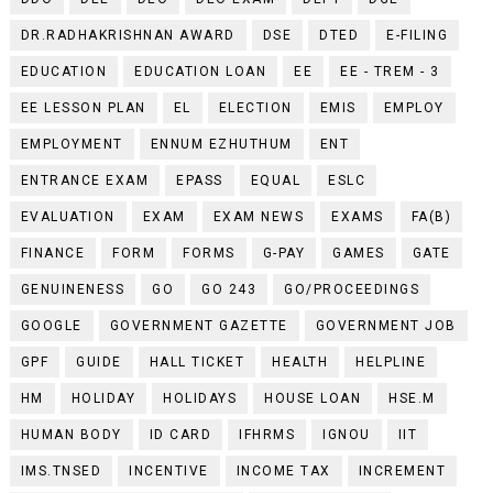
DR.RADHAKRISHNAN AWARD
DSE
DTED
E-FILING
EDUCATION
EDUCATION LOAN
EE
EE - TREM - 3
EE LESSON PLAN
EL
ELECTION
EMIS
EMPLOY
EMPLOYMENT
ENNUM EZHUTHUM
ENT
ENTRANCE EXAM
EPASS
EQUAL
ESLC
EVALUATION
EXAM
EXAM NEWS
EXAMS
FA(B)
FINANCE
FORM
FORMS
G-PAY
GAMES
GATE
GENUINENESS
GO
GO 243
GO/PROCEEDINGS
GOOGLE
GOVERNMENT GAZETTE
GOVERNMENT JOB
GPF
GUIDE
HALL TICKET
HEALTH
HELPLINE
HM
HOLIDAY
HOLIDAYS
HOUSE LOAN
HSE.M
HUMAN BODY
ID CARD
IFHRMS
IGNOU
IIT
IMS.TNSED
INCENTIVE
INCOME TAX
INCREMENT