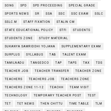
SONG
SPD
SPD PROCEEDING
SPECIAL GRADE
SPORTS NEWS
SR
SSA
SSC
SSC EXAM
SSLC
SSLC.M
STAFF FIXATION
STALIN CM
STATE EDUCATIONAL POLICY
STFI
STUDENTS
STUDENTS ZONE
STUDY MATERIAL
SUKANYA SAMRIDDHI YOJANA
SUPPLEMENTARY EXAM
SURPLUS
SYLLABUS
TAB
TALENT EXAM
TAMILNADU
TANGEDCO
TAP
TAPS
TAX
TDS
TEACHER JOB
TEACHER TRANSFER
TEACHER ZONE
TEACHERS
TEACHERS JOB
TEACHERS ZONE
TEACHERS ZONE 11-12
TEACHH
TEAM VISIT
TECHNOLOGY
TEMPORARY TEACHER POST
TEST
TET
TET NEWS
THEN CHITTU
TIME TABLE
TLM