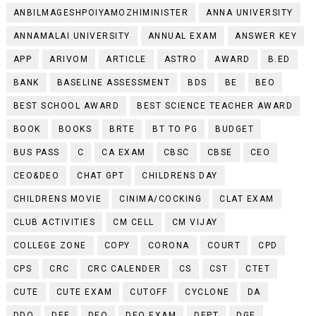
ANBILMAGESHPOIYAMOZHIMINISTER
ANNA UNIVERSITY
ANNAMALAI UNIVERSITY
ANNUAL EXAM
ANSWER KEY
APP
ARIVOM
ARTICLE
ASTRO
AWARD
B.ED
BANK
BASELINE ASSESSMENT
BDS
BE
BEO
BEST SCHOOL AWARD
BEST SCIENCE TEACHER AWARD
BOOK
BOOKS
BRTE
BT TO PG
BUDGET
BUS PASS
C
CA EXAM
CBSC
CBSE
CEO
CEO&DEO
CHAT GPT
CHILDRENS DAY
CHILDRENS MOVIE
CINIMA/COCKING
CLAT EXAM
CLUB ACTIVITIES
CM CELL
CM VIJAY
COLLEGE ZONE
COPY
CORONA
COURT
CPD
CPS
CRC
CRC CALENDER
CS
CST
CTET
CUTE
CUTE EXAM
CUTOFF
CYCLONE
DA
DDO
DEE
DEO
DEO EXAM
DEPT
DGE