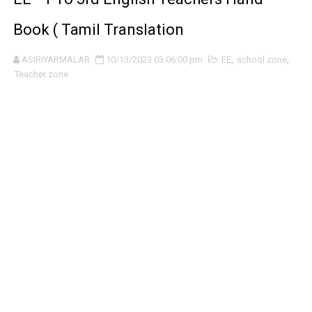
Book ( Tamil Translation
ASIRIYARMALAR
10/13/2023 03:06:00 pm
EE
,
school zone
,
Teacher zone