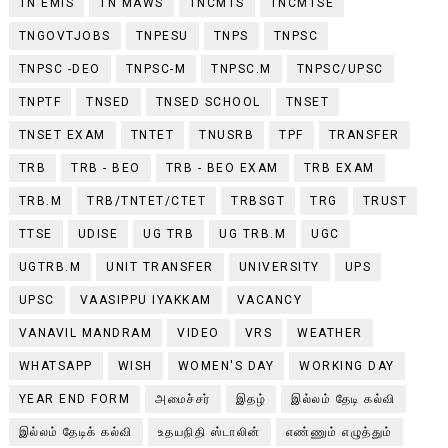
TN EMIS
TN MAWS
TNCMTS
TNCMTSE
TNGOVTJOBS
TNPESU
TNPS
TNPSC
TNPSC -DEO
TNPSC-M
TNPSC.M
TNPSC/UPSC
TNPTF
TNSED
TNSED SCHOOL
TNSET
TNSET EXAM
TNTET
TNUSRB
TPF
TRANSFER
TRB
TRB - BEO
TRB - BEO EXAM
TRB EXAM
TRB.M
TRB/TNTET/CTET
TRBSGT
TRG
TRUST
TTSE
UDISE
UG TRB
UG TRB.M
UGC
UGTRB.M
UNIT TRANSFER
UNIVERSITY
UPS
UPSC
VAASIPPU IYAKKAM
VACANCY
VANAVIL MANDRAM
VIDEO
VRS
WEATHER
WHATSAPP
WISH
WOMEN'S DAY
WORKING DAY
YEAR END FORM
அமைச்சர்
இதழ்
இல்லம் தேடி கல்வி
இல்லம் தேடிக் கல்வி
உதயநிதி ஸ்டாலின்
எண்ணும் எழுத்தும்