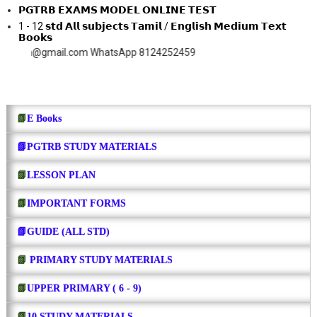
𝗣𝗚𝗧𝗥𝗕 𝗘𝗫𝗔𝗠𝗦 𝗠𝗢𝗗𝗘𝗟 𝗢𝗡𝗟𝗜𝗡𝗘 𝗧𝗘𝗦𝗧
1 - 12 𝘀𝘁𝗱 𝗔𝗹𝗹 𝘀𝘂𝗯𝗷𝗲𝗰𝘁𝘀 𝗧𝗮𝗺𝗶𝗹 / 𝗘𝗻𝗴𝗹𝗶𝘀𝗵 𝗠𝗲𝗱𝗶𝘂𝗺 𝗧𝗲𝘅𝘁
𝗕𝗼𝗼𝗸𝘀
gmail.com WhatsApp 8124252459
📗
E Books
📗PGTRB STUDY MATERIALS
📗
LESSON PLAN
📗
IMPORTANT FORMS
📗GUIDE (ALL STD)
📗
PRIMARY STUDY MATERIALS
📗
UPPER PRIMARY ( 6 - 9)
📗
10 STUDY MATERIALS