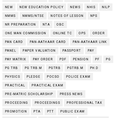
NEW
NEW EDUCATION POLICY
NEWS
NHIS
NILP
NMMS
NMMS/NTSE
NOTES OF LESSON
NPS
NR PREPARATION
NTA
OBC
ONE MAN COMMISSION
ONLINE TC
OPS
ORDER
PAN CARD
PAN-AATHAAR CARD
PAN-AATHAAR LINK
PANEL
PAPER VALUATION
PASSPORT
PAY
PAY MATRIX
PAY ORDER
PDF
PENSION
PF
PG
PG TRB
PG TRB.M
PGTRB
PGTRB.M
PH.D
PHYSICS
PLEDGE
POCSO
POLICE EXAM
PRACTICAL
PRACTICAL EXAM
PRE-MATRIC SCHOLARSHIP
PRESS NEWS
PROCEEDING
PROCEEDINGS
PROFESSIONAL TAX
PROMOTION
PTA
PTT
PUBLIC EXAM