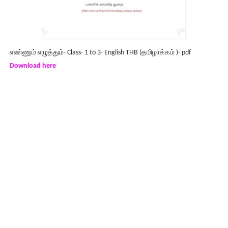
எண்ணும் எழுத்தும்- Class- 1 to 3- English THB (தமிழாக்கம் )- pdf
Download here