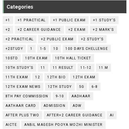
Categories
+1
+1 PRACTICAL
+1 PUBLIC EXAM
+1 STUDY'S
+2
+2 CAREER GUIDANCE
+2 EXAM
+2 MARK'S
+2 PRACTICAL
+2 PUBLIC EXAM
+2 STUDY'S
+2STUDY
1
1-5
10
100 DAYS CHELLENGE
10STD
10TH EXAM
10TH HALL TICKET
10TH STUDY'S
11
11 RESULT
11-12
11.M
11TH EXAM
12
12TH BIO
12TH EXAM
12TH EXAM NEWS
12TH STUDY
5G
6-8
8TH PAY COMMISSION
9-10
AADHAAR
AATHAAR CARD
ADMISSION
ADW
AFTER PLUS TWO
AFTER+2 CAREER GUIDANCE
AI
AICTE
ANBIL MAGESH POOYA MOZHI MINISTER