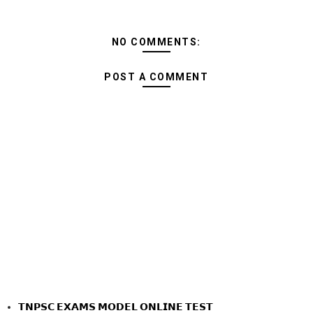
NO COMMENTS:
POST A COMMENT
𝗧𝗡𝗣𝗦𝗖 𝗘𝗫𝗔𝗠𝗦 𝗠𝗢𝗗𝗘𝗟 𝗢𝗡𝗟𝗜𝗡𝗘 𝗧𝗘𝗦𝗧