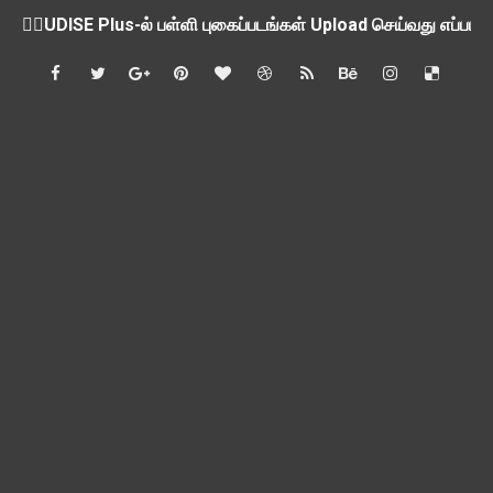
💁‍♂️UDISE Plus-ல் பள்ளி புகைப்படங்கள் Upload செய்வது எப்பட
ஒருங்கிணைந்த பள்ளிக் கல்வியின் மாநிலத் திட்ட இயக்குநர் Dr.
பள்ளி வளாகங்களில் அரசியல் / மத / சாதிய அமைப்புகளின் கூட்டங்
ஆகஸ்ட் 3ம் தேதி அன்று உள்ளூர் விடுமுறை அறிவிப்பு
பி.லிட் மற்றும் பி.எட்உயர்கல்வி ஊக்க ஊதியம் பிடித்தம் செய்ய 
சங்கங்களுடன் பள்ளிக்கல்வித்துறை அமைச்சர் நாளை பேச்சுவார்த
💻 மாணவர்கள் கட்டாயம் தெரிந்து கொள்ள வேண்டிய சிறந்த Onl
🎓 B.E./B.Tech முடித்த பிறகு என்னென்ன போட்டித் தேர்வுகள் மற
TAPS Interim Payout - தெளிவுரைகள் வெளியீடு
GPF மீதான வட்டி வீதம் நிர்ணயம் செய்து அரசாணை வெளியீடு