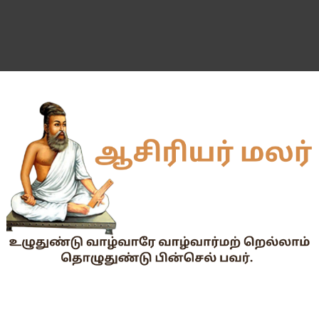
வகுப்பறை உற்று நோக்கல் சார்ந்து கல்வி அலுவலர்களுக்கான வழிக
55 வயது ஆசிரியர்களுக்கு Census duty கிடையாது என்பதற
தகுதித் தேர்வெழுதிய ஆசிரியர் எதிர்பார்ப்பு நிறைவேறுமா?
Dr.Radhakrishnan Award 2026–2027க்கு விண்ணப்பிக்கும் வ
2026-27 அரசு மற்றும் அரசு உதவி பெறும் பள்ளிகளில் மாணவர்க
📢 TNPSC குரூப்-1 முதன்மைத் தேர்வு நாள் மாற்றம்!
மக்கள் தொகை கணக்கெடுப்பு பணி : ஓராசிரியர் மற்றும் ஈராசிரியர்
முதலமைச்சரின் காலை உணவு திட்டம் - அனைத்துப் பள்ளித் தலைமை
எந்த அரசியல் கட்சியினரும், எந்த தனியார் அமைப்பும் மாணவர்களை
TNTET தேர்ச்சி விவரம் ஆண்டு வாரியாக