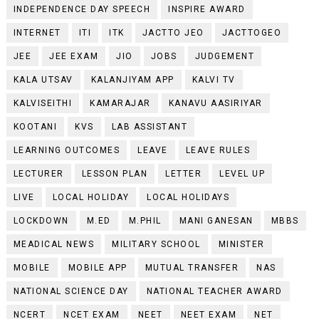
INDEPENDENCE DAY SPEECH
INSPIRE AWARD
INTERNET
ITI
ITK
JACTTO JEO
JACTTOGEO
JEE
JEE EXAM
JIO
JOBS
JUDGEMENT
KALA UTSAV
KALANJIYAM APP
KALVI TV
KALVISEITHI
KAMARAJAR
KANAVU AASIRIYAR
KOOTANI
KVS
LAB ASSISTANT
LEARNING OUTCOMES
LEAVE
LEAVE RULES
LECTURER
LESSON PLAN
LETTER
LEVEL UP
LIVE
LOCAL HOLIDAY
LOCAL HOLIDAYS
LOCKDOWN
M.ED
M.PHIL
MANI GANESAN
MBBS
MEADICAL NEWS
MILITARY SCHOOL
MINISTER
MOBILE
MOBILE APP
MUTUAL TRANSFER
NAS
NATIONAL SCIENCE DAY
NATIONAL TEACHER AWARD
NCERT
NCET EXAM
NEET
NEET EXAM
NET