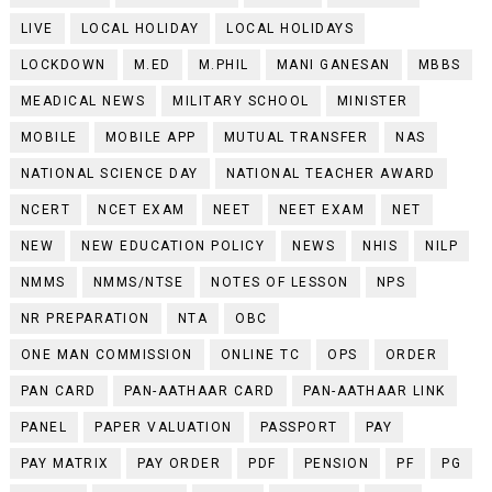
LIVE
LOCAL HOLIDAY
LOCAL HOLIDAYS
LOCKDOWN
M.ED
M.PHIL
MANI GANESAN
MBBS
MEADICAL NEWS
MILITARY SCHOOL
MINISTER
MOBILE
MOBILE APP
MUTUAL TRANSFER
NAS
NATIONAL SCIENCE DAY
NATIONAL TEACHER AWARD
NCERT
NCET EXAM
NEET
NEET EXAM
NET
NEW
NEW EDUCATION POLICY
NEWS
NHIS
NILP
NMMS
NMMS/NTSE
NOTES OF LESSON
NPS
NR PREPARATION
NTA
OBC
ONE MAN COMMISSION
ONLINE TC
OPS
ORDER
PAN CARD
PAN-AATHAAR CARD
PAN-AATHAAR LINK
PANEL
PAPER VALUATION
PASSPORT
PAY
PAY MATRIX
PAY ORDER
PDF
PENSION
PF
PG