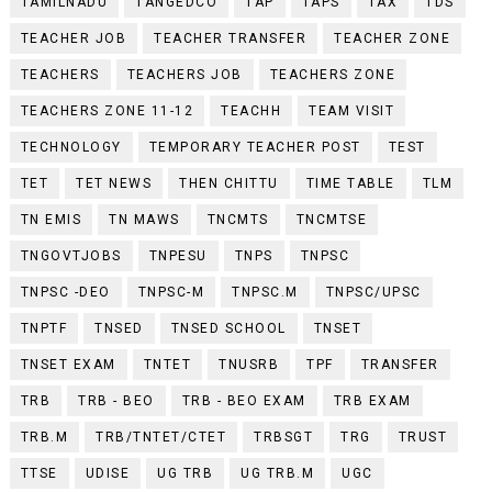
TAMILNADU
TANGEDCO
TAP
TAPS
TAX
TDS
TEACHER JOB
TEACHER TRANSFER
TEACHER ZONE
TEACHERS
TEACHERS JOB
TEACHERS ZONE
TEACHERS ZONE 11-12
TEACHH
TEAM VISIT
TECHNOLOGY
TEMPORARY TEACHER POST
TEST
TET
TET NEWS
THEN CHITTU
TIME TABLE
TLM
TN EMIS
TN MAWS
TNCMTS
TNCMTSE
TNGOVTJOBS
TNPESU
TNPS
TNPSC
TNPSC -DEO
TNPSC-M
TNPSC.M
TNPSC/UPSC
TNPTF
TNSED
TNSED SCHOOL
TNSET
TNSET EXAM
TNTET
TNUSRB
TPF
TRANSFER
TRB
TRB - BEO
TRB - BEO EXAM
TRB EXAM
TRB.M
TRB/TNTET/CTET
TRBSGT
TRG
TRUST
TTSE
UDISE
UG TRB
UG TRB.M
UGC