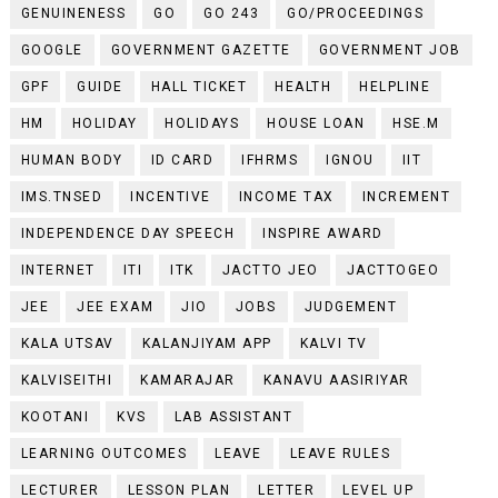
GENUINENESS
GO
GO 243
GO/PROCEEDINGS
GOOGLE
GOVERNMENT GAZETTE
GOVERNMENT JOB
GPF
GUIDE
HALL TICKET
HEALTH
HELPLINE
HM
HOLIDAY
HOLIDAYS
HOUSE LOAN
HSE.M
HUMAN BODY
ID CARD
IFHRMS
IGNOU
IIT
IMS.TNSED
INCENTIVE
INCOME TAX
INCREMENT
INDEPENDENCE DAY SPEECH
INSPIRE AWARD
INTERNET
ITI
ITK
JACTTO JEO
JACTTOGEO
JEE
JEE EXAM
JIO
JOBS
JUDGEMENT
KALA UTSAV
KALANJIYAM APP
KALVI TV
KALVISEITHI
KAMARAJAR
KANAVU AASIRIYAR
KOOTANI
KVS
LAB ASSISTANT
LEARNING OUTCOMES
LEAVE
LEAVE RULES
LECTURER
LESSON PLAN
LETTER
LEVEL UP