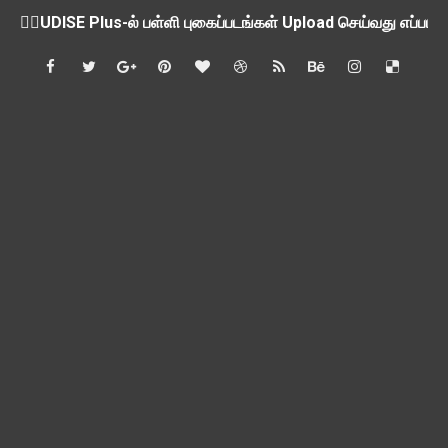
💁‍♂️UDISE Plus-ல் பள்ளி புகைப்படங்கள் Upload செய்வது எப்பட
ஒருங்கிணைந்த பள்ளிக் கல்வியின் மாநிலத் திட்ட இயக்குநர் Dr.
பள்ளி வளாகங்களில் அரசியல் / மத / சாதிய அமைப்புகளின் கூட்டங்
ஆகஸ்ட் 3ம் தேதி அன்று உள்ளூர் விடுமுறை அறிவிப்பு
பி.லிட் மற்றும் பி.எட்உயர்கல்வி ஊக்க ஊதியம் பிடித்தம் செய்ய 
சங்கங்களுடன் பள்ளிக்கல்வித்துறை அமைச்சர் நாளை பேச்சுவார்த
💻 மாணவர்கள் கட்டாயம் தெரிந்து கொள்ள வேண்டிய சிறந்த Onl
🎓 B.E./B.Tech முடித்த பிறகு என்னென்ன போட்டித் தேர்வுகள் மற
TAPS Interim Payout - தெளிவுரைகள் வெளியீடு
GPF மீதான வட்டி வீதம் நிர்ணயம் செய்து அரசாணை வெளியீடு