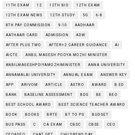
11TH EXAM
12
12TH BIO
12TH EXAM
12TH EXAM NEWS
12TH STUDY
5G
6-8
8TH PAY COMMISSION
9-10
AADHAAR
AATHAAR CARD
ADMISSION
ADW
AFTER PLUS TWO
AFTER+2 CAREER GUIDANCE
AI
AICTE
ANBIL MAGESH POOYA MOZHI MINISTER
ANBILMAGESHPOIYAMOZHIMINISTER
ANNA UNIVERSITY
ANNAMALAI UNIVERSITY
ANNUAL EXAM
ANSWER KEY
APP
ARIVOM
ARTICLE
ASTRO
AWARD
B.ED
BANK
BASELINE ASSESSMENT
BDS
BE
BEO
BEST SCHOOL AWARD
BEST SCIENCE TEACHER AWARD
BOOK
BOOKS
BRTE
BT TO PG
BUDGET
BUS PASS
C
CA EXAM
CBSC
CBSE
CEO
CEO&DEO
CHAT GPT
CHILDRENS DAY