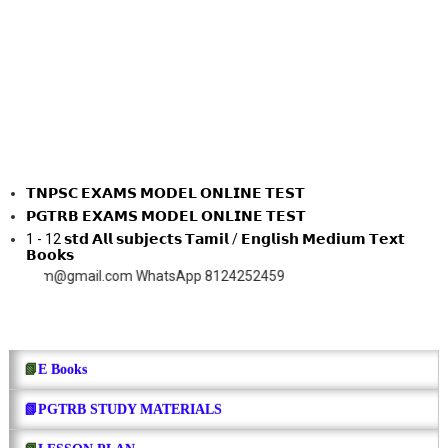
𝗧𝗡𝗣𝗦𝗖 𝗘𝗫𝗔𝗠𝗦 𝗠𝗢𝗗𝗘𝗟 𝗢𝗡𝗟𝗜𝗡𝗘 𝗧𝗘𝗦𝗧
𝗣𝗚𝗧𝗥𝗕 𝗘𝗫𝗔𝗠𝗦 𝗠𝗢𝗗𝗘𝗟 𝗢𝗡𝗟𝗜𝗡𝗘 𝗧𝗘𝗦𝗧
1 - 12 𝘀𝘁𝗱 𝗔𝗹𝗹 𝘀𝘂𝗯𝗷𝗲𝗰𝘁𝘀 𝗧𝗮𝗺𝗶𝗹 / 𝗘𝗻𝗴𝗹𝗶𝘀𝗵 𝗠𝗲𝗱𝗶𝘂𝗺 𝗧𝗲𝘅𝘁
𝗕𝗼𝗼𝗸𝘀
m@gmail.com WhatsApp 8124252459
📗
E Books
📗PGTRB STUDY MATERIALS