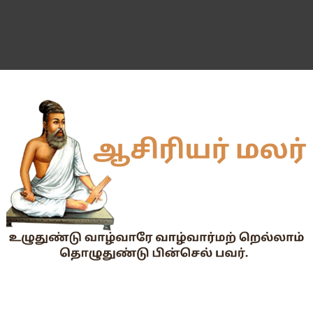
வகுப்பறை உற்று நோக்கல் சார்ந்து கல்வி அலுவலர்களுக்கான வழிக
55 வயது ஆசிரியர்களுக்கு Census duty கிடையாது என்பதற
தகுதித் தேர்வெழுதிய ஆசிரியர் எதிர்பார்ப்பு நிறைவேறுமா?
Dr.Radhakrishnan Award 2026–2027க்கு விண்ணப்பிக்கும் வ
2026-27 அரசு மற்றும் அரசு உதவி பெறும் பள்ளிகளில் மாணவர்க
📢 TNPSC குரூப்-1 முதன்மைத் தேர்வு நாள் மாற்றம்!
மக்கள் தொகை கணக்கெடுப்பு பணி : ஓராசிரியர் மற்றும் ஈராசிரியர்
முதலமைச்சரின் காலை உணவு திட்டம் - அனைத்துப் பள்ளித் தலைமை
எந்த அரசியல் கட்சியினரும், எந்த தனியார் அமைப்பும் மாணவர்களை
TNTET தேர்ச்சி விவரம் ஆண்டு வாரியாக