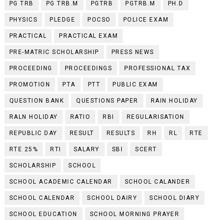
PG TRB
PG TRB.M
PGTRB
PGTRB.M
PH.D
PHYSICS
PLEDGE
POCSO
POLICE EXAM
PRACTICAL
PRACTICAL EXAM
PRE-MATRIC SCHOLARSHIP
PRESS NEWS
PROCEEDING
PROCEEDINGS
PROFESSIONAL TAX
PROMOTION
PTA
PTT
PUBLIC EXAM
QUESTION BANK
QUESTIONS PAPER
RAIN HOLIDAY
RALN HOLIDAY
RATIO
RBI
REGULARISATION
REPUBLIC DAY
RESULT
RESULTS
RH
RL
RTE
RTE 25%
RTI
SALARY
SBI
SCERT
SCHOLARSHIP
SCHOOL
SCHOOL ACADEMIC CALENDAR
SCHOOL CALANDER
SCHOOL CALENDAR
SCHOOL DAIRY
SCHOOL DIARY
SCHOOL EDUCATION
SCHOOL MORNING PRAYER