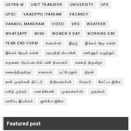
UGTRB.M
UNIT TRANSFER
UNIVERSITY
UPS
UPSC
VAASIPPU IYAKKAM
VACANCY
VANAVIL MANDRAM
VIDEO
VRS
WEATHER
WHATSAPP
WISH
WOMEN'S DAY
WORKING DAY
YEAR END FORM
அமைச்சர்
இதழ்
இல்லம் தேடி கல்வி
இல்லம் தேடிக் கல்வி
உதயநிதி ஸ்டாலின்
எண்ணும் எழுத்தும்
கருணை அடிப்படையில் பணி நியமனம்
கலைத் திருவிழா
கலைத்திருவிழா
சமையல்
டிட்டோஜாக்
திறன்
நான் முதல்வன் திட்டம்
நிதியமைச்சர்
பிரதமர்
போட்டா ஜியோ
மகிழ் முற்றம்
மணற்கேணி
முதலமைச்சர்
முதல்வர்
வாசிப்பு இயக்கம்
ஜாக்டோ-ஜியோ
Featured post