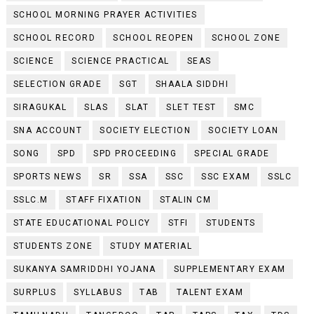
SCHOOL MORNING PRAYER ACTIVITIES
SCHOOL RECORD
SCHOOL REOPEN
SCHOOL ZONE
SCIENCE
SCIENCE PRACTICAL
SEAS
SELECTION GRADE
SGT
SHAALA SIDDHI
SIRAGUKAL
SLAS
SLAT
SLET TEST
SMC
SNA ACCOUNT
SOCIETY ELECTION
SOCIETY LOAN
SONG
SPD
SPD PROCEEDING
SPECIAL GRADE
SPORTS NEWS
SR
SSA
SSC
SSC EXAM
SSLC
SSLC.M
STAFF FIXATION
STALIN CM
STATE EDUCATIONAL POLICY
STFI
STUDENTS
STUDENTS ZONE
STUDY MATERIAL
SUKANYA SAMRIDDHI YOJANA
SUPPLEMENTARY EXAM
SURPLUS
SYLLABUS
TAB
TALENT EXAM