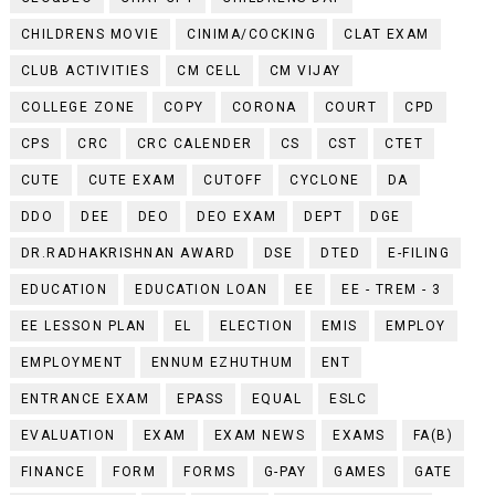
CHILDRENS MOVIE
CINIMA/COCKING
CLAT EXAM
CLUB ACTIVITIES
CM CELL
CM VIJAY
COLLEGE ZONE
COPY
CORONA
COURT
CPD
CPS
CRC
CRC CALENDER
CS
CST
CTET
CUTE
CUTE EXAM
CUTOFF
CYCLONE
DA
DDO
DEE
DEO
DEO EXAM
DEPT
DGE
DR.RADHAKRISHNAN AWARD
DSE
DTED
E-FILING
EDUCATION
EDUCATION LOAN
EE
EE - TREM - 3
EE LESSON PLAN
EL
ELECTION
EMIS
EMPLOY
EMPLOYMENT
ENNUM EZHUTHUM
ENT
ENTRANCE EXAM
EPASS
EQUAL
ESLC
EVALUATION
EXAM
EXAM NEWS
EXAMS
FA(B)
FINANCE
FORM
FORMS
G-PAY
GAMES
GATE