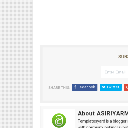
SUB
Facebook
Twitter
SHARE THIS:
About ASIRIYAR
Templatesyard is a blogger r
with premium looking layout