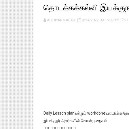
தொடக்கக்கல்வி இயக்குந
ASIRIYARMALAR
8/24/2022 09:35:00 am
Daily Lesson plan மற்றும் workdone பராமரிக்க
இயக்குநர் அவர்களின் செயல்முறைகள்
👇🏻👇🏻👇🏻👇🏻👇🏻👇🏻👇🏻