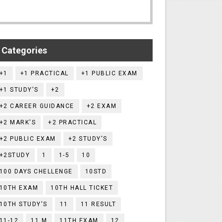
Categories
+1
+1 PRACTICAL
+1 PUBLIC EXAM
+1 STUDY'S
+2
+2 CAREER GUIDANCE
+2 EXAM
+2 MARK'S
+2 PRACTICAL
+2 PUBLIC EXAM
+2 STUDY'S
+2STUDY
1
1-5
10
100 DAYS CHELLENGE
10STD
10TH EXAM
10TH HALL TICKET
10TH STUDY'S
11
11 RESULT
11-12
11.M
11TH EXAM
12