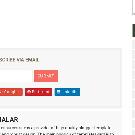
SCRIBE VIA EMAIL
Google+
Pinterest
Linkedin
MALAR
esources site is a provider of high quality blogger template
 and robust design. The main mission of templatesyard is to