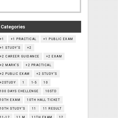
Categories
+1
+1 PRACTICAL
+1 PUBLIC EXAM
+1 STUDY'S
+2
+2 CAREER GUIDANCE
+2 EXAM
+2 MARK'S
+2 PRACTICAL
+2 PUBLIC EXAM
+2 STUDY'S
+2STUDY
1
1-5
10
100 DAYS CHELLENGE
10STD
10TH EXAM
10TH HALL TICKET
10TH STUDY'S
11
11 RESULT
11-12
11.M
11TH EXAM
12