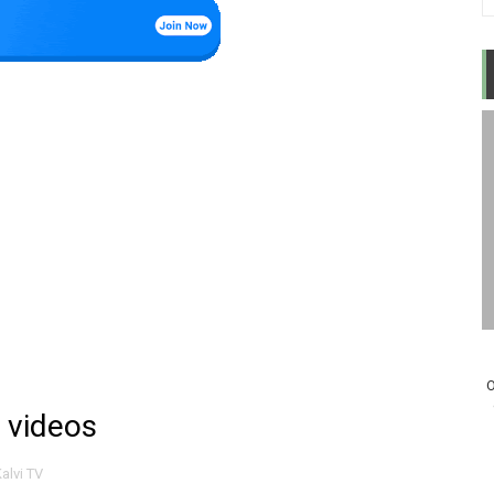
O
v videos
alvi TV