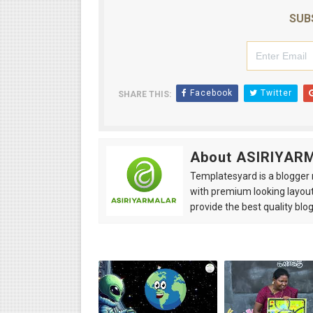
SUB
Facebook
Twitter
SHARE THIS:
About ASIRIYAR
Templatesyard is a blogger r
with premium looking layout
provide the best quality blo