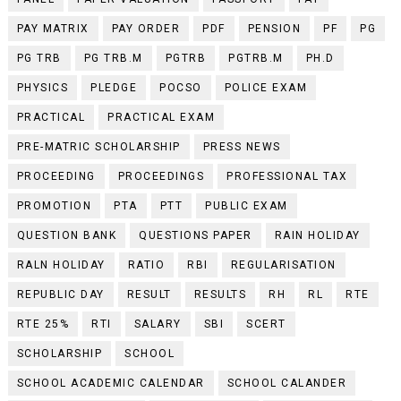
PAY MATRIX
PAY ORDER
PDF
PENSION
PF
PG
PG TRB
PG TRB.M
PGTRB
PGTRB.M
PH.D
PHYSICS
PLEDGE
POCSO
POLICE EXAM
PRACTICAL
PRACTICAL EXAM
PRE-MATRIC SCHOLARSHIP
PRESS NEWS
PROCEEDING
PROCEEDINGS
PROFESSIONAL TAX
PROMOTION
PTA
PTT
PUBLIC EXAM
QUESTION BANK
QUESTIONS PAPER
RAIN HOLIDAY
RALN HOLIDAY
RATIO
RBI
REGULARISATION
REPUBLIC DAY
RESULT
RESULTS
RH
RL
RTE
RTE 25%
RTI
SALARY
SBI
SCERT
SCHOLARSHIP
SCHOOL
SCHOOL ACADEMIC CALENDAR
SCHOOL CALANDER