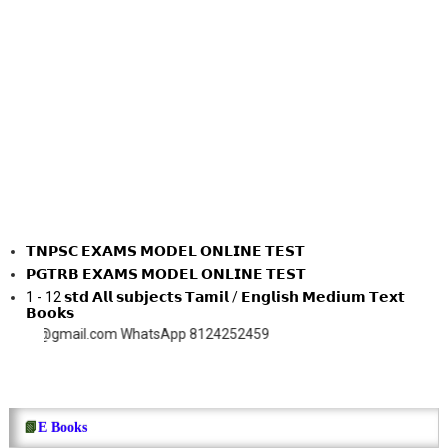
𝗧𝗡𝗣𝗦𝗖 𝗘𝗫𝗔𝗠𝗦 𝗠𝗢𝗗𝗘𝗟 𝗢𝗡𝗟𝗜𝗡𝗘 𝗧𝗘𝗦𝗧
𝗣𝗚𝗧𝗥𝗕 𝗘𝗫𝗔𝗠𝗦 𝗠𝗢𝗗𝗘𝗟 𝗢𝗡𝗟𝗜𝗡𝗘 𝗧𝗘𝗦𝗧
1 - 12 𝘀𝘁𝗱 𝗔𝗹𝗹 𝘀𝘂𝗯𝗷𝗲𝗰𝘁𝘀 𝗧𝗮𝗺𝗶𝗹 / 𝗘𝗻𝗴𝗹𝗶𝘀𝗵 𝗠𝗲𝗱𝗶𝘂𝗺 𝗧𝗲𝘅𝘁
𝗕𝗼𝗼𝗸𝘀
gmail.com WhatsApp 8124252459
📗
E Books