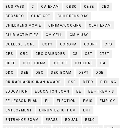
BUS PASS
C
CA EXAM
CBSC
CBSE
CEO
CEO&DEO
CHAT GPT
CHILDRENS DAY
CHILDRENS MOVIE
CINIMA/COCKING
CLAT EXAM
CLUB ACTIVITIES
CM CELL
CM VIJAY
COLLEGE ZONE
COPY
CORONA
COURT
CPD
CPS
CRC
CRC CALENDER
CS
CST
CTET
CUTE
CUTE EXAM
CUTOFF
CYCLONE
DA
DDO
DEE
DEO
DEO EXAM
DEPT
DGE
DR.RADHAKRISHNAN AWARD
DSE
DTED
E-FILING
EDUCATION
EDUCATION LOAN
EE
EE - TREM - 3
EE LESSON PLAN
EL
ELECTION
EMIS
EMPLOY
EMPLOYMENT
ENNUM EZHUTHUM
ENT
ENTRANCE EXAM
EPASS
EQUAL
ESLC