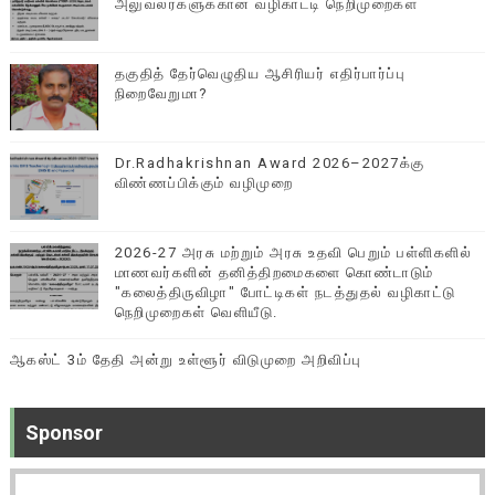
அலுவலர்களுக்கான வழிகாட்டி நெறிமுறைகள்
தகுதித் தேர்வெழுதிய ஆசிரியர் எதிர்பார்ப்பு
நிறைவேறுமா?
Dr.Radhakrishnan Award 2026–2027க்கு
விண்ணப்பிக்கும் வழிமுறை
2026-27 அரசு மற்றும் அரசு உதவி பெறும் பள்ளிகளில்
மாணவர்களின் தனித்திறமைகளை கொண்டாடும்
"கலைத்திருவிழா" போட்டிகள் நடத்துதல் வழிகாட்டு
நெறிமுறைகள் வெளியீடு.
ஆகஸ்ட் 3ம் தேதி அன்று உள்ளூர் விடுமுறை அறிவிப்பு
Sponsor