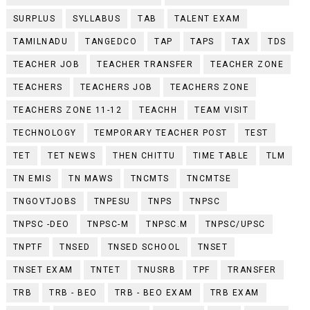
SURPLUS
SYLLABUS
TAB
TALENT EXAM
TAMILNADU
TANGEDCO
TAP
TAPS
TAX
TDS
TEACHER JOB
TEACHER TRANSFER
TEACHER ZONE
TEACHERS
TEACHERS JOB
TEACHERS ZONE
TEACHERS ZONE 11-12
TEACHH
TEAM VISIT
TECHNOLOGY
TEMPORARY TEACHER POST
TEST
TET
TET NEWS
THEN CHITTU
TIME TABLE
TLM
TN EMIS
TN MAWS
TNCMTS
TNCMTSE
TNGOVTJOBS
TNPESU
TNPS
TNPSC
TNPSC -DEO
TNPSC-M
TNPSC.M
TNPSC/UPSC
TNPTF
TNSED
TNSED SCHOOL
TNSET
TNSET EXAM
TNTET
TNUSRB
TPF
TRANSFER
TRB
TRB - BEO
TRB - BEO EXAM
TRB EXAM