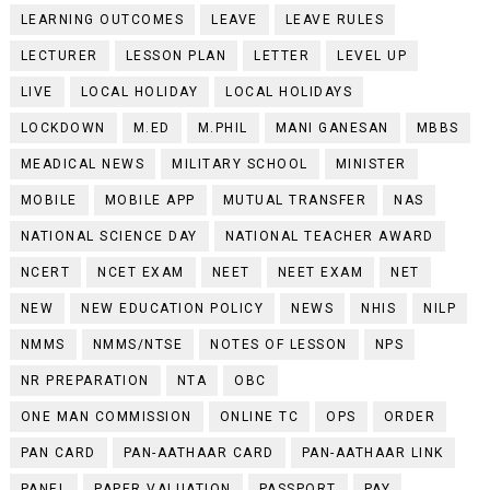
LEARNING OUTCOMES
LEAVE
LEAVE RULES
LECTURER
LESSON PLAN
LETTER
LEVEL UP
LIVE
LOCAL HOLIDAY
LOCAL HOLIDAYS
LOCKDOWN
M.ED
M.PHIL
MANI GANESAN
MBBS
MEADICAL NEWS
MILITARY SCHOOL
MINISTER
MOBILE
MOBILE APP
MUTUAL TRANSFER
NAS
NATIONAL SCIENCE DAY
NATIONAL TEACHER AWARD
NCERT
NCET EXAM
NEET
NEET EXAM
NET
NEW
NEW EDUCATION POLICY
NEWS
NHIS
NILP
NMMS
NMMS/NTSE
NOTES OF LESSON
NPS
NR PREPARATION
NTA
OBC
ONE MAN COMMISSION
ONLINE TC
OPS
ORDER
PAN CARD
PAN-AATHAAR CARD
PAN-AATHAAR LINK
PANEL
PAPER VALUATION
PASSPORT
PAY