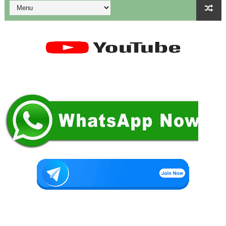
துணை மருத்துவப் படிப்புகளுக்கான கட்டணம் நிர்ணயம்.
கையில வாங்கினேன், பையில போடல... காசு போன இடம் தெரியல... ப
Tamil Nadu Govt’s New WhatsApp Service: "Namma Arasu
மாணவிகளுக்கு தற்காப்புக் கலை பயிற்சி வழங்குதல் தொடர்பாக மா
கலைத் திருவிழா போட்டிகள் 2026 - அனைத்து படிவங்களும் ஒரே த
💁‍♂️UDISE Plus-ல் பள்ளி புகைப்படங்கள் Upload செய்வது எப்பட