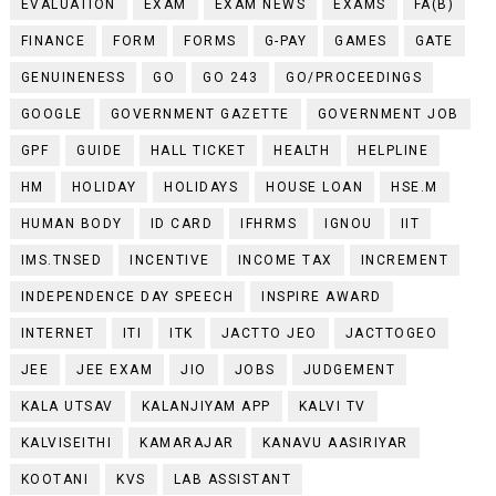
EVALUATION
EXAM
EXAM NEWS
EXAMS
FA(B)
FINANCE
FORM
FORMS
G-PAY
GAMES
GATE
GENUINENESS
GO
GO 243
GO/PROCEEDINGS
GOOGLE
GOVERNMENT GAZETTE
GOVERNMENT JOB
GPF
GUIDE
HALL TICKET
HEALTH
HELPLINE
HM
HOLIDAY
HOLIDAYS
HOUSE LOAN
HSE.M
HUMAN BODY
ID CARD
IFHRMS
IGNOU
IIT
IMS.TNSED
INCENTIVE
INCOME TAX
INCREMENT
INDEPENDENCE DAY SPEECH
INSPIRE AWARD
INTERNET
ITI
ITK
JACTTO JEO
JACTTOGEO
JEE
JEE EXAM
JIO
JOBS
JUDGEMENT
KALA UTSAV
KALANJIYAM APP
KALVI TV
KALVISEITHI
KAMARAJAR
KANAVU AASIRIYAR
KOOTANI
KVS
LAB ASSISTANT