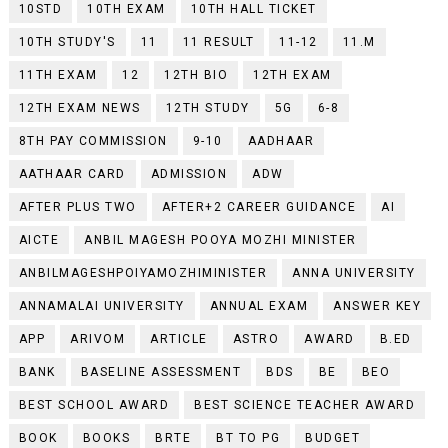
10STD
10TH EXAM
10TH HALL TICKET
10TH STUDY'S
11
11 RESULT
11-12
11.M
11TH EXAM
12
12TH BIO
12TH EXAM
12TH EXAM NEWS
12TH STUDY
5G
6-8
8TH PAY COMMISSION
9-10
AADHAAR
AATHAAR CARD
ADMISSION
ADW
AFTER PLUS TWO
AFTER+2 CAREER GUIDANCE
AI
AICTE
ANBIL MAGESH POOYA MOZHI MINISTER
ANBILMAGESHPOIYAMOZHIMINISTER
ANNA UNIVERSITY
ANNAMALAI UNIVERSITY
ANNUAL EXAM
ANSWER KEY
APP
ARIVOM
ARTICLE
ASTRO
AWARD
B.ED
BANK
BASELINE ASSESSMENT
BDS
BE
BEO
BEST SCHOOL AWARD
BEST SCIENCE TEACHER AWARD
BOOK
BOOKS
BRTE
BT TO PG
BUDGET