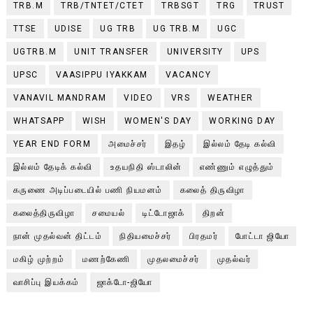
TRB.M
TRB/TNTET/CTET
TRBSGT
TRG
TRUST
TTSE
UDISE
UG TRB
UG TRB.M
UGC
UGTRB.M
UNIT TRANSFER
UNIVERSITY
UPS
UPSC
VAASIPPU IYAKKAM
VACANCY
VANAVIL MANDRAM
VIDEO
VRS
WEATHER
WHATSAPP
WISH
WOMEN'S DAY
WORKING DAY
YEAR END FORM
அமைச்சர்
இதழ்
இல்லம் தேடி கல்வி
இல்லம் தேடிக் கல்வி
உதயநிதி ஸ்டாலின்
எண்ணும் எழுத்தும்
கருணை அடிப்படையில் பணி நியமனம்
கலைத் திருவிழா
கலைத்திருவிழா
சமையல்
டிட்டோஜாக்
திறன்
நான் முதல்வன் திட்டம்
நிதியமைச்சர்
பிரதமர்
போட்டா ஜியோ
மகிழ் முற்றம்
மணற்கேணி
முதலமைச்சர்
முதல்வர்
வாசிப்பு இயக்கம்
ஜாக்டோ-ஜியோ