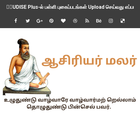
💁‍♂️UDISE Plus-ல் பள்ளி புகைப்படங்கள் Upload செய்வது எப்பட
ஒருங்கிணைந்த பள்ளிக் கல்வியின் மாநிலத் திட்ட இயக்குநர் Dr.
பள்ளி வளாகங்களில் அரசியல் / மத / சாதிய அமைப்புகளின் கூட்டங்
ஆகஸ்ட் 3ம் தேதி அன்று உள்ளூர் விடுமுறை அறிவிப்பு
பி.லிட் மற்றும் பி.எட்உயர்கல்வி ஊக்க ஊதியம் பிடித்தம் செய்ய 
சங்கங்களுடன் பள்ளிக்கல்வித்துறை அமைச்சர் நாளை பேச்சுவார்த
💻 மாணவர்கள் கட்டாயம் தெரிந்து கொள்ள வேண்டிய சிறந்த Onl
🎓 B.E./B.Tech முடித்த பிறகு என்னென்ன போட்டித் தேர்வுகள் மற
TAPS Interim Payout - தெளிவுரைகள் வெளியீடு
GPF மீதான வட்டி வீதம் நிர்ணயம் செய்து அரசாணை வெளியீடு