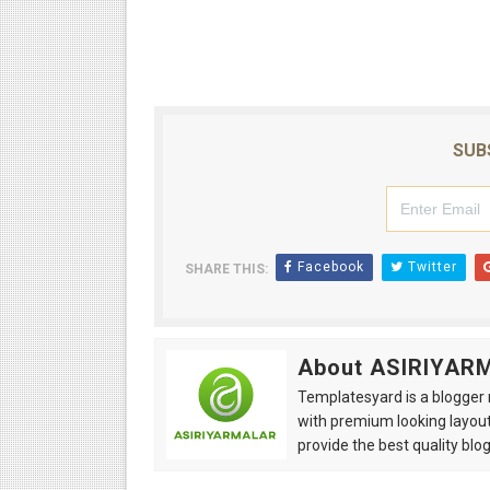
SUB
Facebook
Twitter
SHARE THIS:
About ASIRIYAR
Templatesyard is a blogger r
with premium looking layout
provide the best quality blo