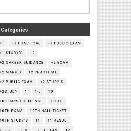
Categories
+1
+1 PRACTICAL
+1 PUBLIC EXAM
+1 STUDY'S
+2
+2 CAREER GUIDANCE
+2 EXAM
+2 MARK'S
+2 PRACTICAL
+2 PUBLIC EXAM
+2 STUDY'S
+2STUDY
1
1-5
10
100 DAYS CHELLENGE
10STD
10TH EXAM
10TH HALL TICKET
10TH STUDY'S
11
11 RESULT
11-12
11.M
11TH EXAM
12