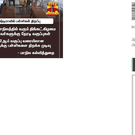
ந
ஆ
அ