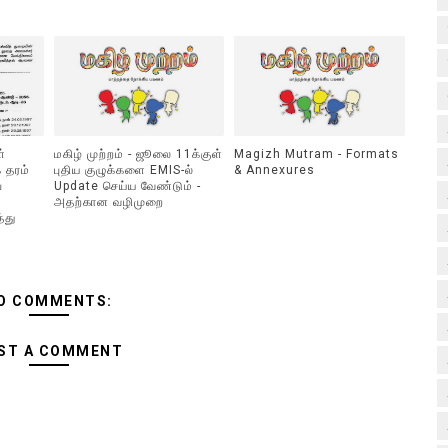
்
மகிழ் முற்றம் - ஜூலை 11க்குள்
Magizh Mutram - Formats
 தரம்
புதிய குழுக்களை EMIS-ல்
& Annexures
்
Update செய்ய வேண்டும் -
அதற்கான வழிமுறை
்து
O COMMENTS:
ST A COMMENT