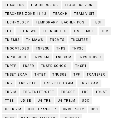
TEACHERS
TEACHERS JOB
TEACHERS ZONE
TEACHERS ZONE 11-12
TEACHH
TEAM VISIT
TECHNOLOGY
TEMPORARY TEACHER POST
TEST
TET
TET NEWS
THEN CHITTU
TIME TABLE
TLM
TN EMIS
TN MAWS
TNCMTS
TNCMTSE
TNGOVTJOBS
TNPESU
TNPS
TNPSC
TNPSC -DEO
TNPSC-M
TNPSC.M
TNPSC/UPSC
TNPTF
TNSED
TNSED SCHOOL
TNSET
TNSET EXAM
TNTET
TNUSRB
TPF
TRANSFER
TRB
TRB - BEO
TRB - BEO EXAM
TRB EXAM
TRB.M
TRB/TNTET/CTET
TRBSGT
TRG
TRUST
TTSE
UDISE
UG TRB
UG TRB.M
UGC
UGTRB.M
UNIT TRANSFER
UNIVERSITY
UPS
UPSC
VAASIPPU IYAKKAM
VACANCY