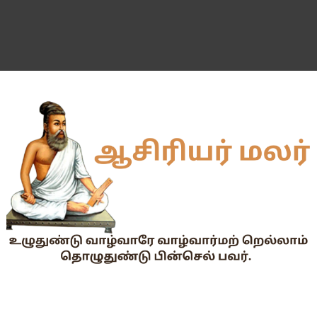
தகுதித் தேர்வெழுதிய ஆசிரியர் எதிர்பார்ப்பு நிறைவேறுமா?
Dr.Radhakrishnan Award 2026–2027க்கு விண்ணப்பிக்கும் வ
2026-27 அரசு மற்றும் அரசு உதவி பெறும் பள்ளிகளில் மாணவர்க
📢 TNPSC குரூப்-1 முதன்மைத் தேர்வு நாள் மாற்றம்!
மக்கள் தொகை கணக்கெடுப்பு பணி : ஓராசிரியர் மற்றும் ஈராசிரியர்
முதலமைச்சரின் காலை உணவு திட்டம் - அனைத்துப் பள்ளித் தலைமை
எந்த அரசியல் கட்சியினரும், எந்த தனியார் அமைப்பும் மாணவர்களை
TNTET தேர்ச்சி விவரம் ஆண்டு வாரியாக
துணை மருத்துவப் படிப்புகளுக்கான கட்டணம் நிர்ணயம்.
கையில வாங்கினேன், பையில போடல... காசு போன இடம் தெரியல... ப