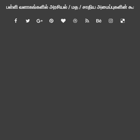
பள்ளி வளாகங்களில் அரசியல் / மத / சாதிய அமைப்புகளின் கூட்டங்
ஆகஸ்ட் 3ம் தேதி அன்று உள்ளூர் விடுமுறை அறிவிப்பு
பி.லிட் மற்றும் பி.எட்உயர்கல்வி ஊக்க ஊதியம் பிடித்தம் செய்ய 
சங்கங்களுடன் பள்ளிக்கல்வித்துறை அமைச்சர் நாளை பேச்சுவார்த
💻 மாணவர்கள் கட்டாயம் தெரிந்து கொள்ள வேண்டிய சிறந்த Onl
🎓 B.E./B.Tech முடித்த பிறகு என்னென்ன போட்டித் தேர்வுகள் மற
TAPS Interim Payout - தெளிவுரைகள் வெளியீடு
GPF மீதான வட்டி வீதம் நிர்ணயம் செய்து அரசாணை வெளியீடு
வகுப்பறை உற்று நோக்கல் சார்ந்து கல்வி அலுவலர்களுக்கான வழிக
55 வயது ஆசிரியர்களுக்கு Census duty கிடையாது என்பதற