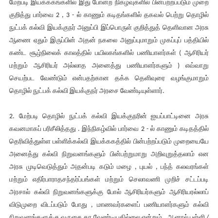
மேற்படி இயக்ககங்களில் இது போன்ற நிகழ்வுகளில் பின்பற்றப்படும் முறை
குறித்து பார்வை 2 , 3 - ல் காணும் கடிதங்களில் தகவல் பெற்று தொழில்
நுட்பக் கல்வி இயக்குநர் அனுப்பி இப்பொருள் குறித்துத் தெளிவான அரசு
ஆணை ஏதும் இருப்பின் அதன் நகலை அனுப்புமாறும் முகப்புப் பத்தியில்
கண்ட சூழ்நிலைக் காலத்தில் பயிலகங்களில் பணியாளர்கள் ( ஆசிரியர்
மற்றும் ஆசிரியர் அல்லாத அனைத்து பணியாளர்களும் ) எவ்வாறு
செயற்பட வேண்டும் என்பதற்கான தக்க தெளிவுரை வழங்குமாறும்
தொழில் நுட்பக் கல்வி இயக்குநர் அரசை வேண்டியுள்ளார்.
2. மேற்படி தொழில் நுட்பக் கல்வி இயக்குநரின் ஐயப்பாட்டினை அரசு
கவனமாகப் பரிசீலித்தது . இந்நிகழ்வில் பார்வை 2 - ல் காணும் கடிதத்தில்
தெரிவித்துள்ள பள்ளிக்கல்வி இயக்ககத்தில் பின்பற்றப்படும் முறையையே
அனைத்து கல்வி நிறுவனங்களும் பின்பற்றுமாறு அறிவுறுத்தலாம் என
அரசு முடிவெடுத்தும் அதன்படி கடும் மழை , புயல் , பந்த் கலவரங்கள்
மற்றும் எதிர்பாராதசந்தர்ப்பங்கள் மற்றும் செலாவணி முறிச் சட்டப்படி
அரசால் கல்வி நிறுவனங்களுக்கு போல் ஆசிரியர்களும் ஆசிரியரல்லாப்
விடுமுறை விடப்படும் போது , மாணவர்களைப் பணியாளர்களும் கல்வி
நிறுவனங்களுக்கு வருகை தர வேண்டியதில்லை என்றும் , ஆனால் பள்ளி /