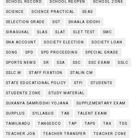
SCHOOL RECORD
SCHOOL REOPEN
SCHOOL ZONE
SCIENCE
SCIENCE PRACTICAL
SEAS
SELECTION GRADE
SGT
SHAALA SIDDHI
SIRAGUKAL
SLAS
SLAT
SLET TEST
SMC
SNA ACCOUNT
SOCIETY ELECTION
SOCIETY LOAN
SONG
SPD
SPD PROCEEDING
SPECIAL GRADE
SPORTS NEWS
SR
SSA
SSC
SSC EXAM
SSLC
SSLC.M
STAFF FIXATION
STALIN CM
STATE EDUCATIONAL POLICY
STFI
STUDENTS
STUDENTS ZONE
STUDY MATERIAL
SUKANYA SAMRIDDHI YOJANA
SUPPLEMENTARY EXAM
SURPLUS
SYLLABUS
TAB
TALENT EXAM
TAMILNADU
TANGEDCO
TAP
TAPS
TAX
TDS
TEACHER JOB
TEACHER TRANSFER
TEACHER ZONE