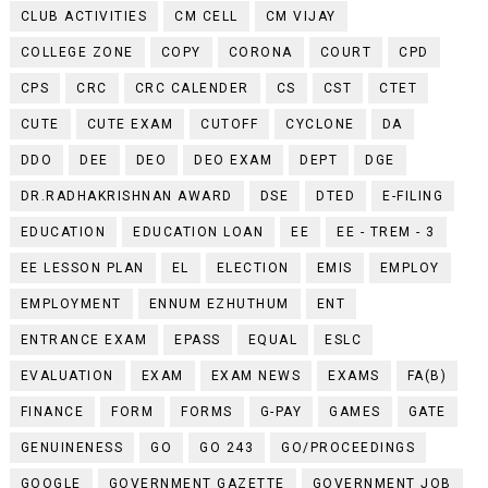
CLUB ACTIVITIES
CM CELL
CM VIJAY
COLLEGE ZONE
COPY
CORONA
COURT
CPD
CPS
CRC
CRC CALENDER
CS
CST
CTET
CUTE
CUTE EXAM
CUTOFF
CYCLONE
DA
DDO
DEE
DEO
DEO EXAM
DEPT
DGE
DR.RADHAKRISHNAN AWARD
DSE
DTED
E-FILING
EDUCATION
EDUCATION LOAN
EE
EE - TREM - 3
EE LESSON PLAN
EL
ELECTION
EMIS
EMPLOY
EMPLOYMENT
ENNUM EZHUTHUM
ENT
ENTRANCE EXAM
EPASS
EQUAL
ESLC
EVALUATION
EXAM
EXAM NEWS
EXAMS
FA(B)
FINANCE
FORM
FORMS
G-PAY
GAMES
GATE
GENUINENESS
GO
GO 243
GO/PROCEEDINGS
GOOGLE
GOVERNMENT GAZETTE
GOVERNMENT JOB