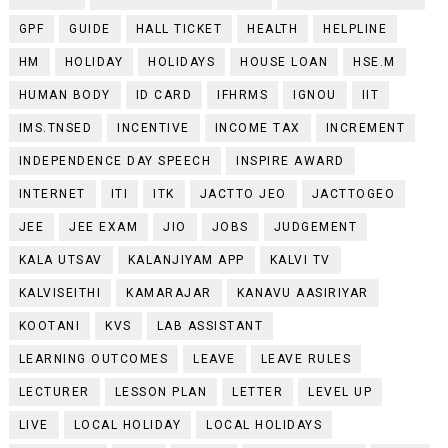
GPF
GUIDE
HALL TICKET
HEALTH
HELPLINE
HM
HOLIDAY
HOLIDAYS
HOUSE LOAN
HSE.M
HUMAN BODY
ID CARD
IFHRMS
IGNOU
IIT
IMS.TNSED
INCENTIVE
INCOME TAX
INCREMENT
INDEPENDENCE DAY SPEECH
INSPIRE AWARD
INTERNET
ITI
ITK
JACTTO JEO
JACTTOGEO
JEE
JEE EXAM
JIO
JOBS
JUDGEMENT
KALA UTSAV
KALANJIYAM APP
KALVI TV
KALVISEITHI
KAMARAJAR
KANAVU AASIRIYAR
KOOTANI
KVS
LAB ASSISTANT
LEARNING OUTCOMES
LEAVE
LEAVE RULES
LECTURER
LESSON PLAN
LETTER
LEVEL UP
LIVE
LOCAL HOLIDAY
LOCAL HOLIDAYS