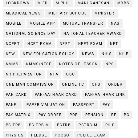
LOCKDOWN
M.ED
M.PHIL
MANI GANESAN
MBBS
MEADICAL NEWS
MILITARY SCHOOL
MINISTER
MOBILE
MOBILE APP
MUTUAL TRANSFER
NAS
NATIONAL SCIENCE DAY
NATIONAL TEACHER AWARD
NCERT
NCET EXAM
NEET
NEET EXAM
NET
NEW
NEW EDUCATION POLICY
NEWS
NHIS
NILP
NMMS
NMMS/NTSE
NOTES OF LESSON
NPS
NR PREPARATION
NTA
OBC
ONE MAN COMMISSION
ONLINE TC
OPS
ORDER
PAN CARD
PAN-AATHAAR CARD
PAN-AATHAAR LINK
PANEL
PAPER VALUATION
PASSPORT
PAY
PAY MATRIX
PAY ORDER
PDF
PENSION
PF
PG
PG TRB
PG TRB.M
PGTRB
PGTRB.M
PH.D
PHYSICS
PLEDGE
POCSO
POLICE EXAM