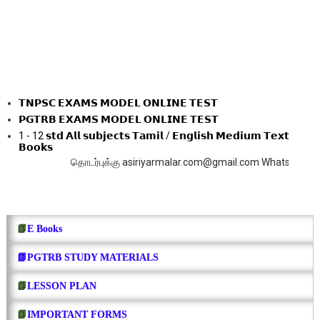
𝗧𝗡𝗣𝗦𝗖 𝗘𝗫𝗔𝗠𝗦 𝗠𝗢𝗗𝗘𝗟 𝗢𝗡𝗟𝗜𝗡𝗘 𝗧𝗘𝗦𝗧
𝗣𝗚𝗧𝗥𝗕 𝗘𝗫𝗔𝗠𝗦 𝗠𝗢𝗗𝗘𝗟 𝗢𝗡𝗟𝗜𝗡𝗘 𝗧𝗘𝗦𝗧
1 - 12 𝘀𝘁𝗱 𝗔𝗹𝗹 𝘀𝘂𝗯𝗷𝗲𝗰𝘁𝘀 𝗧𝗮𝗺𝗶𝗹 / 𝗘𝗻𝗴𝗹𝗶𝘀𝗵 𝗠𝗲𝗱𝗶𝘂𝗺 𝗧𝗲𝘅𝘁
𝗕𝗼𝗼𝗸𝘀
தொடர்புக்கு asiriyarmalar.com@gmail.com WhatsApp 8124252459
📗
E Books
📗PGTRB STUDY MATERIALS
📗
LESSON PLAN
📗
IMPORTANT FORMS