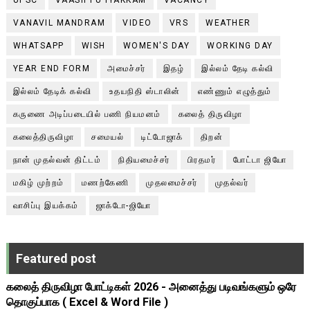
VANAVIL MANDRAM
VIDEO
VRS
WEATHER
WHATSAPP
WISH
WOMEN'S DAY
WORKING DAY
YEAR END FORM
அமைச்சர்
இதழ்
இல்லம் தேடி கல்வி
இல்லம் தேடிக் கல்வி
உதயநிதி ஸ்டாலின்
எண்ணும் எழுத்தும்
கருணை அடிப்படையில் பணி நியமனம்
கலைத் திருவிழா
கலைத்திருவிழா
சமையல்
டிட்டோஜாக்
திறன்
நான் முதல்வன் திட்டம்
நிதியமைச்சர்
பிரதமர்
போட்டா ஜியோ
மகிழ் முற்றம்
மணற்கேணி
முதலமைச்சர்
முதல்வர்
வாசிப்பு இயக்கம்
ஜாக்டோ-ஜியோ
Featured post
கலைத் திருவிழா போட்டிகள் 2026 - அனைத்து படிவங்களும் ஒரே
தொகுப்பாக ( Excel & Word File )