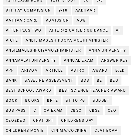
12TH EXAM NEWS
12TH STUDY
5G
6-8
8TH PAY COMMISSION
9-10
AADHAAR
AATHAAR CARD
ADMISSION
ADW
AFTER PLUS TWO
AFTER+2 CAREER GUIDANCE
AI
AICTE
ANBIL MAGESH POOYA MOZHI MINISTER
ANBILMAGESHPOIYAMOZHIMINISTER
ANNA UNIVERSITY
ANNAMALAI UNIVERSITY
ANNUAL EXAM
ANSWER KEY
APP
ARIVOM
ARTICLE
ASTRO
AWARD
B.ED
BANK
BASELINE ASSESSMENT
BDS
BE
BEO
BEST SCHOOL AWARD
BEST SCIENCE TEACHER AWARD
BOOK
BOOKS
BRTE
BT TO PG
BUDGET
BUS PASS
C
CA EXAM
CBSC
CBSE
CEO
CEO&DEO
CHAT GPT
CHILDRENS DAY
CHILDRENS MOVIE
CINIMA/COCKING
CLAT EXAM