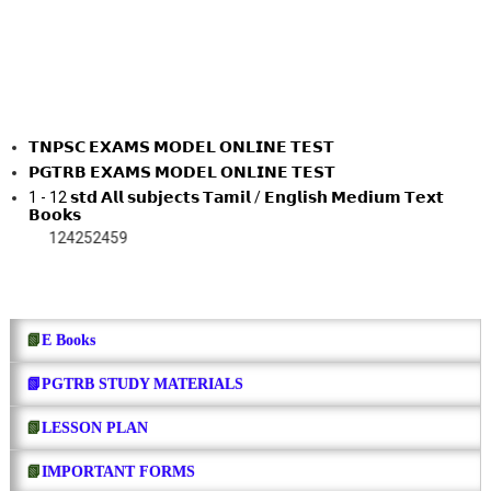
𝗧𝗡𝗣𝗦𝗖 𝗘𝗫𝗔𝗠𝗦 𝗠𝗢𝗗𝗘𝗟 𝗢𝗡𝗟𝗜𝗡𝗘 𝗧𝗘𝗦𝗧
𝗣𝗚𝗧𝗥𝗕 𝗘𝗫𝗔𝗠𝗦 𝗠𝗢𝗗𝗘𝗟 𝗢𝗡𝗟𝗜𝗡𝗘 𝗧𝗘𝗦𝗧
1 - 12 𝘀𝘁𝗱 𝗔𝗹𝗹 𝘀𝘂𝗯𝗷𝗲𝗰𝘁𝘀 𝗧𝗮𝗺𝗶𝗹 / 𝗘𝗻𝗴𝗹𝗶𝘀𝗵 𝗠𝗲𝗱𝗶𝘂𝗺 𝗧𝗲𝘅𝘁
𝗕𝗼𝗼𝗸𝘀
4252459
📗
E Books
📗PGTRB STUDY MATERIALS
📗
LESSON PLAN
📗
IMPORTANT FORMS