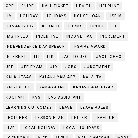
GPF
GUIDE
HALL TICKET
HEALTH
HELPLINE
HM
HOLIDAY
HOLIDAYS
HOUSE LOAN
HSE.M
HUMAN BODY
ID CARD
IFHRMS
IGNOU
IIT
IMS.TNSED
INCENTIVE
INCOME TAX
INCREMENT
INDEPENDENCE DAY SPEECH
INSPIRE AWARD
INTERNET
ITI
ITK
JACTTO JEO
JACTTOGEO
JEE
JEE EXAM
JIO
JOBS
JUDGEMENT
KALA UTSAV
KALANJIYAM APP
KALVI TV
KALVISEITHI
KAMARAJAR
KANAVU AASIRIYAR
KOOTANI
KVS
LAB ASSISTANT
LEARNING OUTCOMES
LEAVE
LEAVE RULES
LECTURER
LESSON PLAN
LETTER
LEVEL UP
LIVE
LOCAL HOLIDAY
LOCAL HOLIDAYS
LOCKDOWN
M.ED
M.PHIL
MANI GANESAN
MBBS