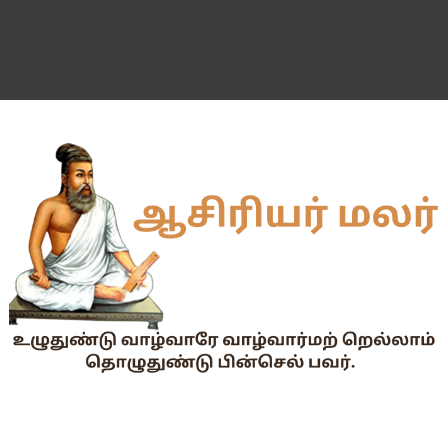
55 வயது ஆசிரியர்களுக்கு Census duty கிடையாது என்பதற
தகுதித் தேர்வெழுதிய ஆசிரியர் எதிர்பார்ப்பு நிறைவேறுமா?
Dr.Radhakrishnan Award 2026–2027க்கு விண்ணப்பிக்கும் வ
2026-27 அரசு மற்றும் அரசு உதவி பெறும் பள்ளிகளில் மாணவர்க
📢 TNPSC குரூப்-1 முதன்மைத் தேர்வு நாள் மாற்றம்!
மக்கள் தொகை கணக்கெடுப்பு பணி : ஓராசிரியர் மற்றும் ஈராசிரியர்
முதலமைச்சரின் காலை உணவு திட்டம் - அனைத்துப் பள்ளித் தலைமை
எந்த அரசியல் கட்சியினரும், எந்த தனியார் அமைப்பும் மாணவர்களை
TNTET தேர்ச்சி விவரம் ஆண்டு வாரியாக
துணை மருத்துவப் படிப்புகளுக்கான கட்டணம் நிர்ணயம்.