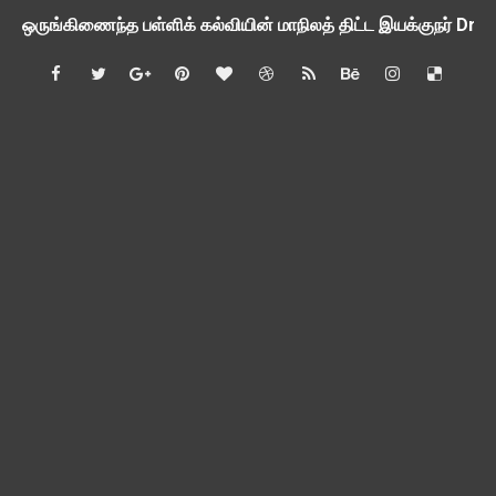
ஒருங்கிணைந்த பள்ளிக் கல்வியின் மாநிலத் திட்ட இயக்குநர் Dr.
பள்ளி வளாகங்களில் அரசியல் / மத / சாதிய அமைப்புகளின் கூட்டங்
ஆகஸ்ட் 3ம் தேதி அன்று உள்ளூர் விடுமுறை அறிவிப்பு
பி.லிட் மற்றும் பி.எட்உயர்கல்வி ஊக்க ஊதியம் பிடித்தம் செய்ய 
சங்கங்களுடன் பள்ளிக்கல்வித்துறை அமைச்சர் நாளை பேச்சுவார்த
💻 மாணவர்கள் கட்டாயம் தெரிந்து கொள்ள வேண்டிய சிறந்த Onl
🎓 B.E./B.Tech முடித்த பிறகு என்னென்ன போட்டித் தேர்வுகள் மற
TAPS Interim Payout - தெளிவுரைகள் வெளியீடு
GPF மீதான வட்டி வீதம் நிர்ணயம் செய்து அரசாணை வெளியீடு
வகுப்பறை உற்று நோக்கல் சார்ந்து கல்வி அலுவலர்களுக்கான வழிக