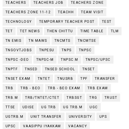
TEACHERS
TEACHERS JOB
TEACHERS ZONE
TEACHERS ZONE 11-12
TEACHH
TEAM VISIT
TECHNOLOGY
TEMPORARY TEACHER POST
TEST
TET
TET NEWS
THEN CHITTU
TIME TABLE
TLM
TN EMIS
TN MAWS
TNCMTS
TNCMTSE
TNGOVTJOBS
TNPESU
TNPS
TNPSC
TNPSC -DEO
TNPSC-M
TNPSC.M
TNPSC/UPSC
TNPTF
TNSED
TNSED SCHOOL
TNSET
TNSET EXAM
TNTET
TNUSRB
TPF
TRANSFER
TRB
TRB - BEO
TRB - BEO EXAM
TRB EXAM
TRB.M
TRB/TNTET/CTET
TRBSGT
TRG
TRUST
TTSE
UDISE
UG TRB
UG TRB.M
UGC
UGTRB.M
UNIT TRANSFER
UNIVERSITY
UPS
UPSC
VAASIPPU IYAKKAM
VACANCY