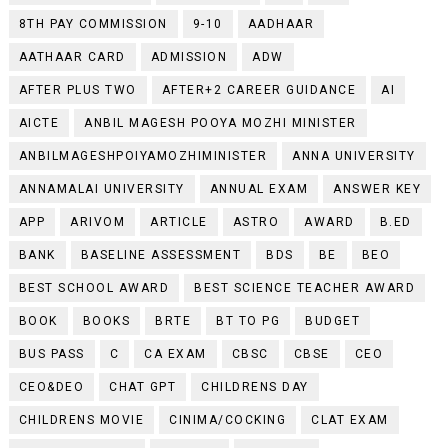
8TH PAY COMMISSION
9-10
AADHAAR
AATHAAR CARD
ADMISSION
ADW
AFTER PLUS TWO
AFTER+2 CAREER GUIDANCE
AI
AICTE
ANBIL MAGESH POOYA MOZHI MINISTER
ANBILMAGESHPOIYAMOZHIMINISTER
ANNA UNIVERSITY
ANNAMALAI UNIVERSITY
ANNUAL EXAM
ANSWER KEY
APP
ARIVOM
ARTICLE
ASTRO
AWARD
B.ED
BANK
BASELINE ASSESSMENT
BDS
BE
BEO
BEST SCHOOL AWARD
BEST SCIENCE TEACHER AWARD
BOOK
BOOKS
BRTE
BT TO PG
BUDGET
BUS PASS
C
CA EXAM
CBSC
CBSE
CEO
CEO&DEO
CHAT GPT
CHILDRENS DAY
CHILDRENS MOVIE
CINIMA/COCKING
CLAT EXAM