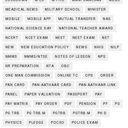
MEADICAL NEWS
MILITARY SCHOOL
MINISTER
MOBILE
MOBILE APP
MUTUAL TRANSFER
NAS
NATIONAL SCIENCE DAY
NATIONAL TEACHER AWARD
NCERT
NCET EXAM
NEET
NEET EXAM
NET
NEW
NEW EDUCATION POLICY
NEWS
NHIS
NILP
NMMS
NMMS/NTSE
NOTES OF LESSON
NPS
NR PREPARATION
NTA
OBC
ONE MAN COMMISSION
ONLINE TC
OPS
ORDER
PAN CARD
PAN-AATHAAR CARD
PAN-AATHAAR LINK
PANEL
PAPER VALUATION
PASSPORT
PAY
PAY MATRIX
PAY ORDER
PDF
PENSION
PF
PG
PG TRB
PG TRB.M
PGTRB
PGTRB.M
PH.D
PHYSICS
PLEDGE
POCSO
POLICE EXAM