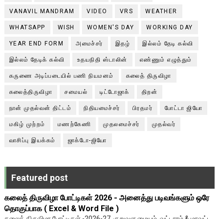
VANAVIL MANDRAM
VIDEO
VRS
WEATHER
WHATSAPP
WISH
WOMEN'S DAY
WORKING DAY
YEAR END FORM
அமைச்சர்
இதழ்
இல்லம் தேடி கல்வி
இல்லம் தேடிக் கல்வி
உதயநிதி ஸ்டாலின்
எண்ணும் எழுத்தும்
கருணை அடிப்படையில் பணி நியமனம்
கலைத் திருவிழா
கலைத்திருவிழா
சமையல்
டிட்டோஜாக்
திறன்
நான் முதல்வன் திட்டம்
நிதியமைச்சர்
பிரதமர்
போட்டா ஜியோ
மகிழ் முற்றம்
மணற்கேணி
முதலமைச்சர்
முதல்வர்
வாசிப்பு இயக்கம்
ஜாக்டோ-ஜியோ
Featured post
கலைத் திருவிழா போட்டிகள் 2026 - அனைத்து படிவங்களும் ஒரே
தொகுப்பாக ( Excel & Word File )
கலைத் திருவிழா போட்டிகள் -2026-27 குறுவள மையம், வட்டாரம் & மாவட்ட