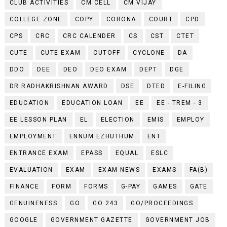
CLUB ACTIVITIES
CM CELL
CM VIJAY
COLLEGE ZONE
COPY
CORONA
COURT
CPD
CPS
CRC
CRC CALENDER
CS
CST
CTET
CUTE
CUTE EXAM
CUTOFF
CYCLONE
DA
DDO
DEE
DEO
DEO EXAM
DEPT
DGE
DR.RADHAKRISHNAN AWARD
DSE
DTED
E-FILING
EDUCATION
EDUCATION LOAN
EE
EE - TREM - 3
EE LESSON PLAN
EL
ELECTION
EMIS
EMPLOY
EMPLOYMENT
ENNUM EZHUTHUM
ENT
ENTRANCE EXAM
EPASS
EQUAL
ESLC
EVALUATION
EXAM
EXAM NEWS
EXAMS
FA(B)
FINANCE
FORM
FORMS
G-PAY
GAMES
GATE
GENUINENESS
GO
GO 243
GO/PROCEEDINGS
GOOGLE
GOVERNMENT GAZETTE
GOVERNMENT JOB