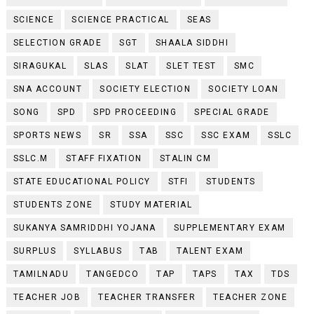
SCIENCE
SCIENCE PRACTICAL
SEAS
SELECTION GRADE
SGT
SHAALA SIDDHI
SIRAGUKAL
SLAS
SLAT
SLET TEST
SMC
SNA ACCOUNT
SOCIETY ELECTION
SOCIETY LOAN
SONG
SPD
SPD PROCEEDING
SPECIAL GRADE
SPORTS NEWS
SR
SSA
SSC
SSC EXAM
SSLC
SSLC.M
STAFF FIXATION
STALIN CM
STATE EDUCATIONAL POLICY
STFI
STUDENTS
STUDENTS ZONE
STUDY MATERIAL
SUKANYA SAMRIDDHI YOJANA
SUPPLEMENTARY EXAM
SURPLUS
SYLLABUS
TAB
TALENT EXAM
TAMILNADU
TANGEDCO
TAP
TAPS
TAX
TDS
TEACHER JOB
TEACHER TRANSFER
TEACHER ZONE