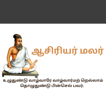
Dr.Radhakrishnan Award 2026–2027க்கு விண்ணப்பிக்கும் வ
2026-27 அரசு மற்றும் அரசு உதவி பெறும் பள்ளிகளில் மாணவர்க
📢 TNPSC குரூப்-1 முதன்மைத் தேர்வு நாள் மாற்றம்!
மக்கள் தொகை கணக்கெடுப்பு பணி : ஓராசிரியர் மற்றும் ஈராசிரியர்
முதலமைச்சரின் காலை உணவு திட்டம் - அனைத்துப் பள்ளித் தலைமை
எந்த அரசியல் கட்சியினரும், எந்த தனியார் அமைப்பும் மாணவர்களை
TNTET தேர்ச்சி விவரம் ஆண்டு வாரியாக
துணை மருத்துவப் படிப்புகளுக்கான கட்டணம் நிர்ணயம்.
கையில வாங்கினேன், பையில போடல... காசு போன இடம் தெரியல... ப
Tamil Nadu Govt’s New WhatsApp Service: "Namma Arasu