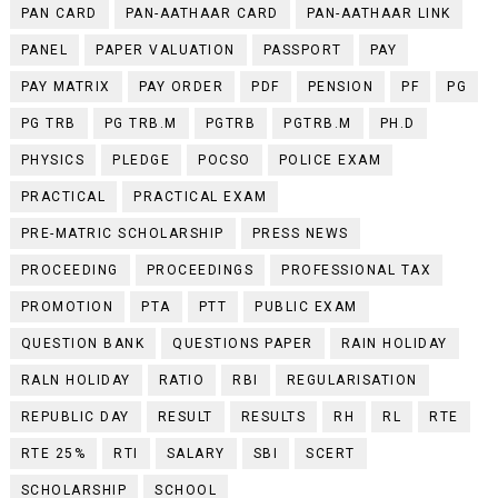
PAN CARD
PAN-AATHAAR CARD
PAN-AATHAAR LINK
PANEL
PAPER VALUATION
PASSPORT
PAY
PAY MATRIX
PAY ORDER
PDF
PENSION
PF
PG
PG TRB
PG TRB.M
PGTRB
PGTRB.M
PH.D
PHYSICS
PLEDGE
POCSO
POLICE EXAM
PRACTICAL
PRACTICAL EXAM
PRE-MATRIC SCHOLARSHIP
PRESS NEWS
PROCEEDING
PROCEEDINGS
PROFESSIONAL TAX
PROMOTION
PTA
PTT
PUBLIC EXAM
QUESTION BANK
QUESTIONS PAPER
RAIN HOLIDAY
RALN HOLIDAY
RATIO
RBI
REGULARISATION
REPUBLIC DAY
RESULT
RESULTS
RH
RL
RTE
RTE 25%
RTI
SALARY
SBI
SCERT
SCHOLARSHIP
SCHOOL