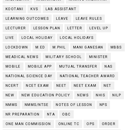
KOOTANI
KVS
LAB ASSISTANT
LEARNING OUTCOMES
LEAVE
LEAVE RULES
LECTURER
LESSON PLAN
LETTER
LEVEL UP
LIVE
LOCAL HOLIDAY
LOCAL HOLIDAYS
LOCKDOWN
M.ED
M.PHIL
MANI GANESAN
MBBS
MEADICAL NEWS
MILITARY SCHOOL
MINISTER
MOBILE
MOBILE APP
MUTUAL TRANSFER
NAS
NATIONAL SCIENCE DAY
NATIONAL TEACHER AWARD
NCERT
NCET EXAM
NEET
NEET EXAM
NET
NEW
NEW EDUCATION POLICY
NEWS
NHIS
NILP
NMMS
NMMS/NTSE
NOTES OF LESSON
NPS
NR PREPARATION
NTA
OBC
ONE MAN COMMISSION
ONLINE TC
OPS
ORDER