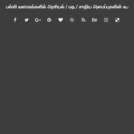
ஆகஸ்ட் 3ம் தேதி அன்று உள்ளூர் விடுமுறை அறிவிப்பு
பி.லிட் மற்றும் பி.எட்உயர்கல்வி ஊக்க ஊதியம் பிடித்தம் செய்ய 
சங்கங்களுடன் பள்ளிக்கல்வித்துறை அமைச்சர் நாளை பேச்சுவார்த
💻 மாணவர்கள் கட்டாயம் தெரிந்து கொள்ள வேண்டிய சிறந்த Onl
🎓 B.E./B.Tech முடித்த பிறகு என்னென்ன போட்டித் தேர்வுகள் மற
TAPS Interim Payout - தெளிவுரைகள் வெளியீடு
GPF மீதான வட்டி வீதம் நிர்ணயம் செய்து அரசாணை வெளியீடு
வகுப்பறை உற்று நோக்கல் சார்ந்து கல்வி அலுவலர்களுக்கான வழிக
55 வயது ஆசிரியர்களுக்கு Census duty கிடையாது என்பதற
தகுதித் தேர்வெழுதிய ஆசிரியர் எதிர்பார்ப்பு நிறைவேறுமா?