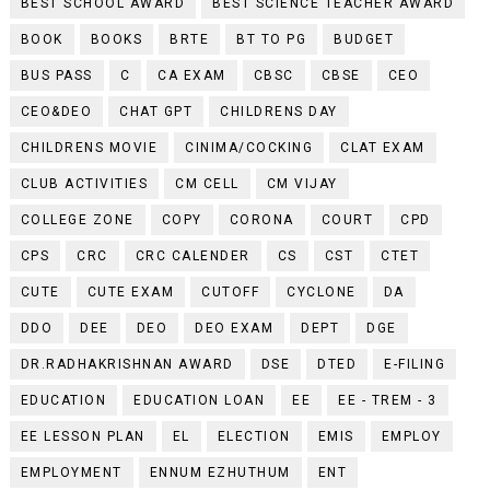
BEST SCHOOL AWARD
BEST SCIENCE TEACHER AWARD
BOOK
BOOKS
BRTE
BT TO PG
BUDGET
BUS PASS
C
CA EXAM
CBSC
CBSE
CEO
CEO&DEO
CHAT GPT
CHILDRENS DAY
CHILDRENS MOVIE
CINIMA/COCKING
CLAT EXAM
CLUB ACTIVITIES
CM CELL
CM VIJAY
COLLEGE ZONE
COPY
CORONA
COURT
CPD
CPS
CRC
CRC CALENDER
CS
CST
CTET
CUTE
CUTE EXAM
CUTOFF
CYCLONE
DA
DDO
DEE
DEO
DEO EXAM
DEPT
DGE
DR.RADHAKRISHNAN AWARD
DSE
DTED
E-FILING
EDUCATION
EDUCATION LOAN
EE
EE - TREM - 3
EE LESSON PLAN
EL
ELECTION
EMIS
EMPLOY
EMPLOYMENT
ENNUM EZHUTHUM
ENT