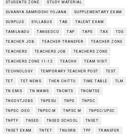
STUDENTS ZONE
STUDY MATERIAL
SUKANYA SAMRIDDHI YOJANA
SUPPLEMENTARY EXAM
SURPLUS
SYLLABUS
TAB
TALENT EXAM
TAMILNADU
TANGEDCO
TAP
TAPS
TAX
TDS
TEACHER JOB
TEACHER TRANSFER
TEACHER ZONE
TEACHERS
TEACHERS JOB
TEACHERS ZONE
TEACHERS ZONE 11-12
TEACHH
TEAM VISIT
TECHNOLOGY
TEMPORARY TEACHER POST
TEST
TET
TET NEWS
THEN CHITTU
TIME TABLE
TLM
TN EMIS
TN MAWS
TNCMTS
TNCMTSE
TNGOVTJOBS
TNPESU
TNPS
TNPSC
TNPSC -DEO
TNPSC-M
TNPSC.M
TNPSC/UPSC
TNPTF
TNSED
TNSED SCHOOL
TNSET
TNSET EXAM
TNTET
TNUSRB
TPF
TRANSFER