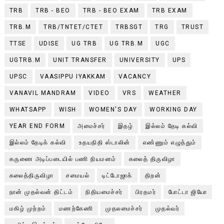
TRB
TRB - BEO
TRB - BEO EXAM
TRB EXAM
TRB.M
TRB/TNTET/CTET
TRBSGT
TRG
TRUST
TTSE
UDISE
UG TRB
UG TRB.M
UGC
UGTRB.M
UNIT TRANSFER
UNIVERSITY
UPS
UPSC
VAASIPPU IYAKKAM
VACANCY
VANAVIL MANDRAM
VIDEO
VRS
WEATHER
WHATSAPP
WISH
WOMEN'S DAY
WORKING DAY
YEAR END FORM
அமைச்சர்
இதழ்
இல்லம் தேடி கல்வி
இல்லம் தேடிக் கல்வி
உதயநிதி ஸ்டாலின்
எண்ணும் எழுத்தும்
கருணை அடிப்படையில் பணி நியமனம்
கலைத் திருவிழா
கலைத்திருவிழா
சமையல்
டிட்டோஜாக்
திறன்
நான் முதல்வன் திட்டம்
நிதியமைச்சர்
பிரதமர்
போட்டா ஜியோ
மகிழ் முற்றம்
மணற்கேணி
முதலமைச்சர்
முதல்வர்