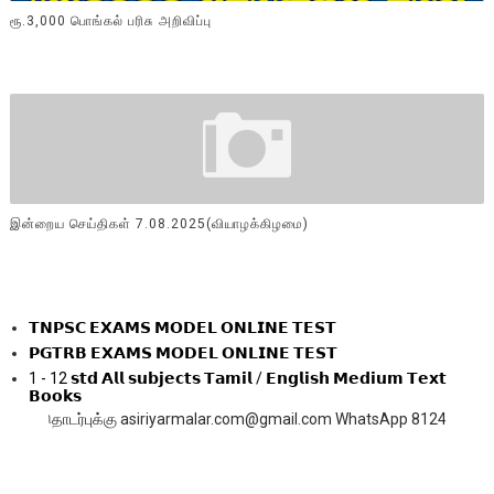
ரூ.3,000 பொங்கல் பரிசு அறிவிப்பு
இன்றைய செய்திகள் 7.08.2025(வியாழக்கிழமை)
𝗧𝗡𝗣𝗦𝗖 𝗘𝗫𝗔𝗠𝗦 𝗠𝗢𝗗𝗘𝗟 𝗢𝗡𝗟𝗜𝗡𝗘 𝗧𝗘𝗦𝗧
𝗣𝗚𝗧𝗥𝗕 𝗘𝗫𝗔𝗠𝗦 𝗠𝗢𝗗𝗘𝗟 𝗢𝗡𝗟𝗜𝗡𝗘 𝗧𝗘𝗦𝗧
1 - 12 𝘀𝘁𝗱 𝗔𝗹𝗹 𝘀𝘂𝗯𝗷𝗲𝗰𝘁𝘀 𝗧𝗮𝗺𝗶𝗹 / 𝗘𝗻𝗴𝗹𝗶𝘀𝗵 𝗠𝗲𝗱𝗶𝘂𝗺 𝗧𝗲𝘅𝘁
𝗕𝗼𝗼𝗸𝘀
ுக்கு asiriyarmalar.com@gmail.com WhatsApp 8124252459