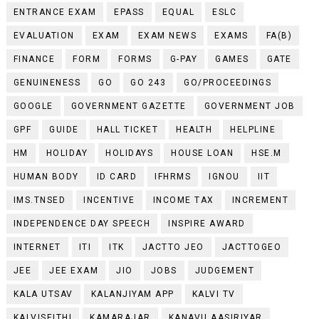
ENTRANCE EXAM
EPASS
EQUAL
ESLC
EVALUATION
EXAM
EXAM NEWS
EXAMS
FA(B)
FINANCE
FORM
FORMS
G-PAY
GAMES
GATE
GENUINENESS
GO
GO 243
GO/PROCEEDINGS
GOOGLE
GOVERNMENT GAZETTE
GOVERNMENT JOB
GPF
GUIDE
HALL TICKET
HEALTH
HELPLINE
HM
HOLIDAY
HOLIDAYS
HOUSE LOAN
HSE.M
HUMAN BODY
ID CARD
IFHRMS
IGNOU
IIT
IMS.TNSED
INCENTIVE
INCOME TAX
INCREMENT
INDEPENDENCE DAY SPEECH
INSPIRE AWARD
INTERNET
ITI
ITK
JACTTO JEO
JACTTOGEO
JEE
JEE EXAM
JIO
JOBS
JUDGEMENT
KALA UTSAV
KALANJIYAM APP
KALVI TV
KALVISEITHI
KAMARAJAR
KANAVU AASIRIYAR