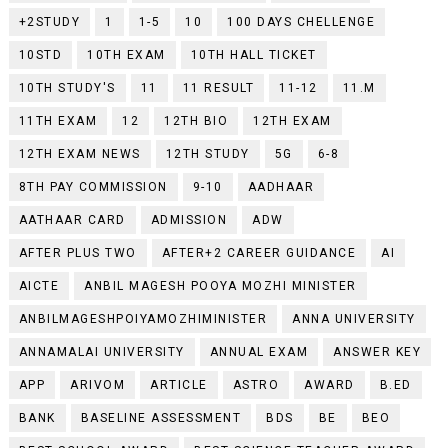
+2STUDY
1
1-5
10
100 DAYS CHELLENGE
10STD
10TH EXAM
10TH HALL TICKET
10TH STUDY'S
11
11 RESULT
11-12
11.M
11TH EXAM
12
12TH BIO
12TH EXAM
12TH EXAM NEWS
12TH STUDY
5G
6-8
8TH PAY COMMISSION
9-10
AADHAAR
AATHAAR CARD
ADMISSION
ADW
AFTER PLUS TWO
AFTER+2 CAREER GUIDANCE
AI
AICTE
ANBIL MAGESH POOYA MOZHI MINISTER
ANBILMAGESHPOIYAMOZHIMINISTER
ANNA UNIVERSITY
ANNAMALAI UNIVERSITY
ANNUAL EXAM
ANSWER KEY
APP
ARIVOM
ARTICLE
ASTRO
AWARD
B.ED
BANK
BASELINE ASSESSMENT
BDS
BE
BEO